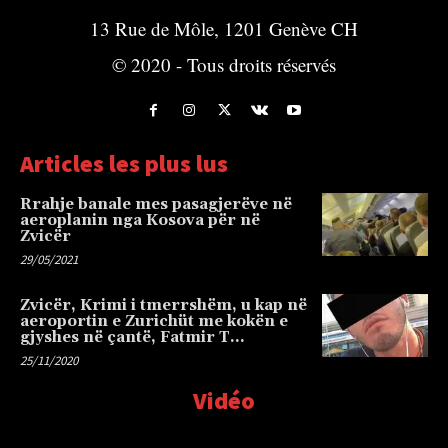
13 Rue de Môle, 1201 Genève CH
© 2020 - Tous droits réservés
Articles les plus lus
Rrahje banale mes pasagjerëve në
aeroplanin nga Kosova për në
Zvicër
29/05/2021
Zvicër, Krimi i tmerrshëm, u kap në
aeroportin e Zurichüt me kokën e
gjyshes në çantë, Fatmir T…
25/11/2020
Vidéo