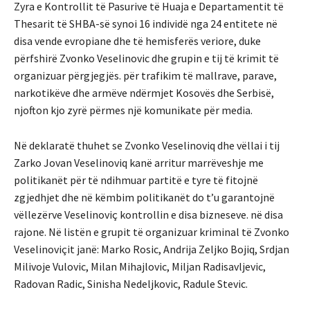
Zyra e Kontrollit të Pasurive të Huaja e Departamentit të
Thesarit të SHBA-së synoi 16 individë nga 24 entitete në
disa vende evropiane dhe të hemisferës veriore, duke
përfshirë Zvonko Veselinovic dhe grupin e tij të krimit të
organizuar përgjegjës.
për trafikim të mallrave, parave,
narkotikëve dhe armëve ndërmjet Kosovës dhe Serbisë,
njofton kjo zyrë përmes një komunikate për media.
Në deklaratë thuhet se Zvonko Veselinoviq dhe vëllai i tij
Zarko Jovan Veselinoviq kanë arritur marrëveshje me
politikanët për të ndihmuar partitë e tyre të fitojnë
zgjedhjet dhe në këmbim politikanët do t’u garantojnë
vëllezërve Veselinoviç kontrollin e disa bizneseve.
në disa
rajone.
Në listën e grupit të organizuar kriminal të Zvonko
Veselinoviçit janë: Marko Rosic, Andrija Zeljko Bojiq, Srdjan
Milivoje Vulovic, Milan Mihajlovic, Miljan Radisavljevic,
Radovan Radic, Sinisha Nedeljkovic, Radule Stevic.