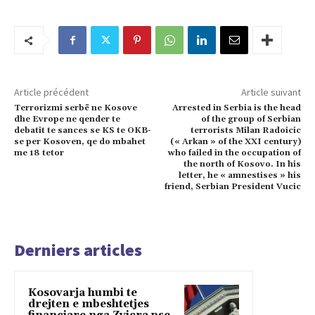
Article précédent
Article suivant
Terrorizmi serbë ne Kosove
Arrested in Serbia is the head
dhe Evrope ne qender te
of the group of Serbian
debatit te sances se KS te OKB-
terrorists Milan Radoicic
se per Kosoven, qe do mbahet
(« Arkan » of the XXI century)
me 18 tetor
who failed in the occupation of
the north of Kosovo. In his
letter, he « amnestises » his
friend, Serbian President Vucic
Derniers articles
Kosovarja humbi te
drejten e mbeshtetjes