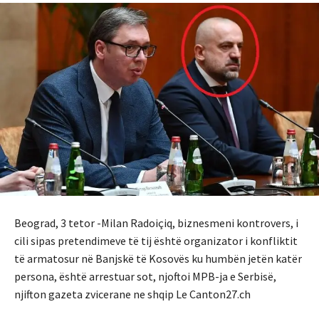
Beograd, 3 tetor -Milan Radoiçiq, biznesmeni kontrovers, i
cili sipas pretendimeve të tij është organizator i konfliktit
të armatosur në Banjskë të Kosovës ku humbën jetën katër
persona, është arrestuar sot, njoftoi MPB-ja e Serbisë,
njifton gazeta zvicerane ne shqip Le Canton27.ch