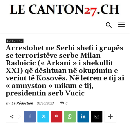
EDITORIAL
Arrestohet ne Serbi shefi i grupës
se terroristëve serbe Milan
Radoicic (« Arkani » i shekullit
XXI) që dështuan në okupimin e
veriut të Kosovës. Në letren e tij ai
« amnyston » mikun e tij,
presidentin serb Vucic
03/10/2023
0
By
La Rédaction