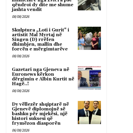
financiare nga Zvicra pse
qëndroi dy dite me shume
jashta vendit
08/08/2026
Skulptura „Loti i Gurit“ i
artistit Mal Myrtaj në
Singen (D) rrëfen
dhimbjen, mallin dhe
forcën e mërgimtarëve
08/08/2026
Gazetari nga Gjeneva në
Euronews kërkon
dërgimin e Albin Kurtit në
Hagë..!
08/08/2026
Dy vëllezër shqiptarë në
Gjenevë diplomojnë së
bashku për mjekësi, një
histori suksesi që
frymëzon diasporën
06/08/2026