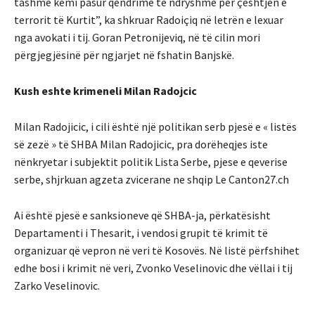
tashmë kemi pasur qëndrime të ndryshme për çështjen e
terrorit të Kurtit”, ka shkruar Radoiçiq në letrën e lexuar
nga avokati i tij. Goran Petronijeviq, në të cilin mori
përgjegjësinë për ngjarjet në fshatin Banjskë.
Kush eshte krimeneli Milan Radojcic
Milan Radojicic, i cili është një politikan serb pjesë e « listës
së zezë » të SHBA
Milan Radojicic, pra dorëheqjes iste
nënkryetar i subjektit politik Lista Serbe, pjese e qeverise
serbe, shjrkuan agzeta zvicerane ne shqip Le Canton27.ch
Ai është pjesë e sanksioneve që SHBA-ja, përkatësisht
Departamenti i Thesarit, i vendosi grupit të krimit të
organizuar që vepron në veri të Kosovës.
Në listë përfshihet
edhe bosi i krimit në veri, Zvonko Veselinovic dhe vëllai i tij
Zarko Veselinovic.