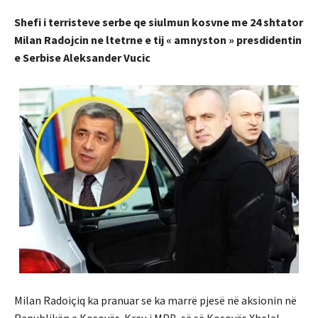
Shefi i terristeve serbe qe siulmun kosvne me 24 shtator
Milan Radojcin ne ltetrne e tij « amnyston » presdidentin
e Serbise Aleksander Vucic
Milan Radoiçiq ka pranuar se ka marrë pjesë në aksionin në