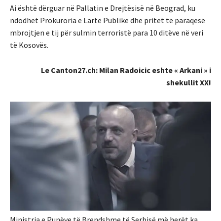
Ai është dërguar në Pallatin e Drejtësisë në Beograd, ku
ndodhet Prokuroria e Lartë Publike dhe pritet të paraqesë
mbrojtjen e tij për sulmin terroristë para 10 ditëve në veri
të Kosovës.
Le Canton27.ch: Milan Radoicic eshte « Arkani » i
shekullit XX!
Ministria e Punëve të Brendshme të Serbisë më herët ka