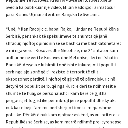
Republikën e Kosovës.
Kreu i MPB-së së Kosovës Xhelal
Svecla ka publikuar një video, Milan Radoiçiq i armatosur
para Kishes U(mansiterit ne Banjska te Svecanit.
“Unë, Milan Radojicic, babai Rajko, i lindur në Republikën e
Serbisë, për shkak të spekulimeve të shumta që janë
shfaqur, njoftoj opinionin se së bashku me bashkatdhetarët
e mi nga veriu i Kosovës dhe Metohisë, më 24 shtator kam
ardhur në në veri të Kosovës dhe Metohisë, deri në fshatin
Banjskë.
Arsyeja e kthimit tonë ishte inkurajimi i popullit
serb nga ajo zonë që t’i rezistojë terrorit të cilit i
ekspozohet përditë.
I njoftoj të gjithë të përndjekurit në
detyrë të popullit serb, që nga Kurti e deri te ndihmësit e
shumtë të huaj, se personalisht i kam bërë të gjitha
përgatitjet logjistike për mbrojtjen e popullit dhe ky akt
nuk ka të bëjë fare me përfshirjen time të mëparshme
politike.
Për këtë nuk kam njoftuar askënd, as autoritetet e
Republikës së Serbisë, as kam marrë ndihmë prej tyre sepse