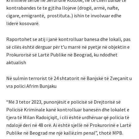
kontrabandes te te gjtiha llojeve (drogë, armë, nafte,
cigare, emigrantë, prostituta..) ishin te involvuar edhe
liderë kosovarë.
Raportohet se atij i janë kontrolluar banesa dhe lokali, pas
së cilës është dërguar për t’u marrë në pyetje në objektin e
Prokurorisë së Lartë Publike në Beograd, ku ndodhet
aktualish
Në sulmin terrorist të 24 shtatorit në Banjskë të Zveçanit u
vra polici Afrim Bunjaku
“Më 3 tetor 2023, punonjësit e policisë së Drejtorisë së
Policisë Kriminale kanë kontrolluar banesën dhe lokalet e
tjera të Milan Radoiçiqit, i cili është urdhëruar që policia të
ndalojë deri në 48 orë.
Ai është sjellë në Prokurorinë e Lartë
Publike në Beograd me një kallëzim penal”, thotë MPB.