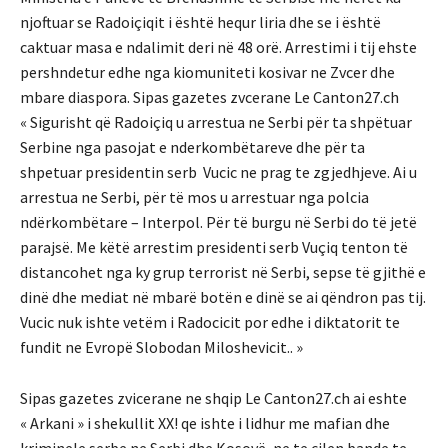
njoftuar se Radoiçiqit i është hequr liria dhe se i është
caktuar masa e ndalimit deri në 48 orë. Arrestimi i tij ehste
pershndetur edhe nga kiomuniteti kosivar ne Zvcer dhe
mbare diaspora. Sipas gazetes zvcerane Le Canton27.ch
«
Sigurisht që Radoiçiq u arrestua ne Serbi për ta shpëtuar
Serbine nga pasojat e nderkombëtareve dhe për ta
shpetuar presidentin serb Vucic ne prag te zgjedhjeve. Ai u
arrestua ne Serbi, për të mos u arrestuar nga polcia
ndërkombëtare – Interpol.
Për të burgu në Serbi do të jetë
parajsë.
Me këtë arrestim presidenti serb Vuçiq tenton të
distancohet nga ky grup terrorist në Serbi, sepse të gjithë e
dinë dhe mediat në mbarë botën e dinë se ai qëndron pas tij.
Vucic nuk ishte vetëm i Radocicit por edhe i diktatorit te
fundit ne Evropë Slobodan Miloshevicit.. »
Sipas gazetes zvicerane ne shqip Le Canton27.ch ai eshte
« Arkani » i shekullit XX! qe ishte i lidhur me mafian dhe
kriminele serbe ne Serbi dhe Kosovë, ne te cilen bande te