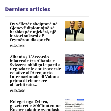
Derniers articles
Dy vëllezër shqiptarë në
Gjenevë diplomojnë së
bashku për mjekësi, një
histori suksesi që
frymëzon diasporën
06/08/2026
Albania / L’Accordo
bilaterale tra Albania e
Svizzera obbliga le parti a
negoziare le controversie
relative all’Aeroporto
Internazionale di Valona
prima di ricorrere
all’arbitrato...
06/08/2026
Koleget nga Zvicra,
gazetaret e 20Minuten ne
Kosove takojne «vendasit