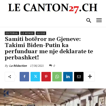
EDITORIAL
LE MONDE
SUISSE
Samiti botëror ne Gjeneve:
Takimi Biden-Putin ka
perfunduar me nje deklarate te
perbashket!
17/06/2021
0
By
La Rédaction