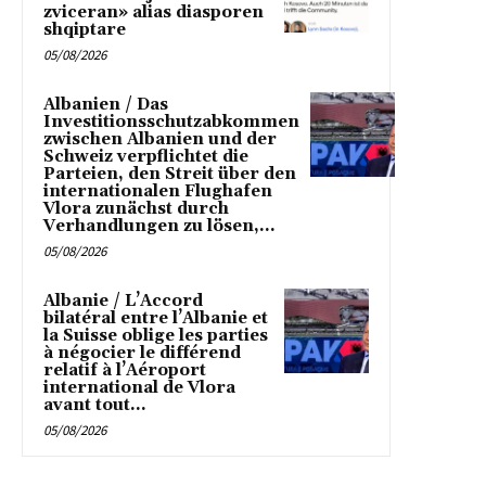
zviceran» alias diasporen
shqiptare
05/08/2026
Albanien / Das
Investitionsschutzabkommen
zwischen Albanien und der
Schweiz verpflichtet die
Parteien, den Streit über den
internationalen Flughafen
Vlora zunächst durch
Verhandlungen zu lösen,...
05/08/2026
Albanie / L’Accord
bilatéral entre l’Albanie et
la Suisse oblige les parties
à négocier le différend
relatif à l’Aéroport
international de Vlora
avant tout...
05/08/2026