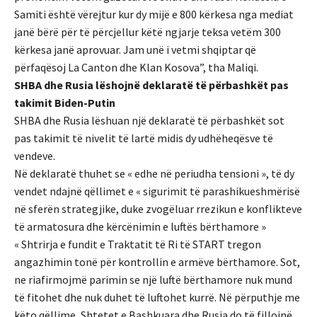
Samiti është vërejtur kur dy mijë e 800 kërkesa nga mediat
janë bërë për të përcjellur këtë ngjarje teksa vetëm 300
kërkesa janë aprovuar. Jam unë i vetmi shqiptar që
përfaqësoj La Canton dhe Klan Kosova”, tha Maliqi.
SHBA dhe Rusia lëshojnë deklaratë të përbashkët pas
takimit Biden-Putin
SHBA dhe Rusia lëshuan një deklaratë të përbashkët sot
pas takimit të nivelit të lartë midis dy udhëheqësve të
vendeve.
Në deklaratë thuhet se « edhe në periudha tensioni », të dy
vendet ndajnë qëllimet e « sigurimit të parashikueshmërisë
në sferën strategjike, duke zvogëluar rrezikun e konflikteve
të armatosura dhe kërcënimin e luftës bërthamore »
« Shtrirja e fundit e Traktatit të Ri të START tregon
angazhimin tonë për kontrollin e armëve bërthamore. Sot,
ne riafirmojmë parimin se një luftë bërthamore nuk mund
të fitohet dhe nuk duhet të luftohet kurrë. Në përputhje me
këto qëllime, Shtetet e Bashkuara dhe Rusia do të fillojnë