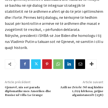
së bashku në një dialog të integruar strategjik të
stabilitetit në të ardhmen e afërt që do të jetë i qëllimshëm
dhe i fortë. Përmes këtij dialogu, ne kërkojmë të hedhim
bazat për kontrollin e armëve në të ardhmen dhe masat e
zvogëlimit të rrezikut, » përfundon deklarata.
Ndryshe, presidenti i SHBA-së Joe Biden dhe homologu i tij
rus Vladimir Putin u takuan sot në Gjenevë, në samitin i cili u
quajt historik.
Article précédent
Article suivant
Gjenevë, nis sot parada
Azili ne Zvicër: Në maj kishte
diplomatike mes Amerikes dhe
1,029 kërkesa, prijne
Rusise në villa La Grange
afganistanezët (258)