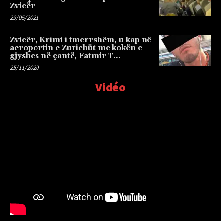
Zvicër
29/05/2021
Zvicër, Krimi i tmerrshëm, u kap në
aeroportin e Zurichüt me kokën e
gjyshes në çantë, Fatmir T…
25/11/2020
Vidéo