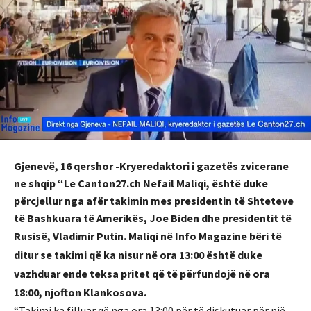
Gjenevë, 16 qershor -Kryeredaktori i gazetës zvicerane
ne shqip “Le Canton27.ch Nefail Maliqi, është duke
përcjellur nga afër takimin mes presidentin të Shteteve
të Bashkuara të Amerikës, Joe Biden dhe presidentit të
Rusisë, Vladimir Putin.
Maliqi në Info Magazine bëri të
ditur se takimi që ka nisur në ora 13:00 është duke
vazhduar ende teksa pritet që të përfundojë në ora
18:00, njofton Klankosova.
“Takimi ka filluar që nga ora 13:00 për të diskutuar për një