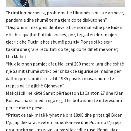
“Krimi kimbernetik, problemet e Ukrainës, shitja e armëve,
pandemia dhe shumë tema tjera do të diskutohen”
“Disponimi mes presidentëve ishte normal edhe pse Biden
e kishte quajtur Putinin vrasës, por, i zgjatën dorën njëri-
tjetrit dhe Putin ishte shumë pozitiv. Por se si ka ecur
takimi dhe çfarë rezultati do të jap do të dihet më vonë”,
tha Maliqi.
“Nuk lejohen pamjet afër. Ne jemi 200 metra larg dhe është
një Samit shumë strikt për shkak të sigurisë së madhe për
dallim prej samitit të vitit 1985 pasi ka masa shumë të
rrepta në të gjithë Gjenevën”.
Maliqi i cili në këtë Samit përfaqëson LaCanton.27 dhe Klan
Kosova tha se media nga e gjithë bota ishin të interesuara
për të marrë pjesë.
“Pritet që takimi të kryhet në ora 18:00 dhe pritet që Biden
t’ju jap deklaratë vetëm amerikanëve dhe Putin do t’ju jep
prononcim vetëm gazetarëve sllavë dhe rusë. Rëndësia e