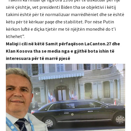
sërë çështje, vet presidenti Biden tha se objektivi i këtij
takimi është për të normalizuar marrëdhëniet dhe se është
këtu për të kërkuar paqe dhe stabilitet. Por nëse Putin
kërkon luftë e diçka tjetër me të njëjtën monedhë do t’i
kthehet”.
Maliqi i cili në këtë Samit përfaqëson LaCanton.27 dhe
Klan Kosova tha se media nga e gjithë bota ishin të
interesuara për të marrë pjesë