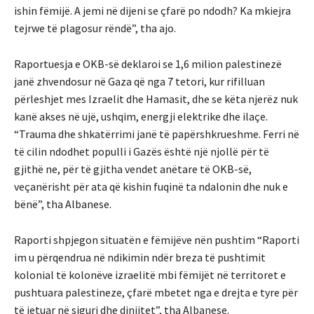
ishin fëmijë. A jemi në dijeni se çfarë po ndodh? Ka mkiejra
tejrwe të plagosur rëndë”, tha ajo.
Raportuesja e OKB-së deklaroi se 1,6 milion palestinezë
janë zhvendosur në Gaza që nga 7 tetori, kur rifilluan
përleshjet mes Izraelit dhe Hamasit, dhe se këta njerëz nuk
kanë akses në ujë, ushqim, energji elektrike dhe ilaçe.
“Trauma dhe shkatërrimi janë të papërshkrueshme. Ferri në
të cilin ndodhet populli i Gazës është një njollë për të
gjithë ne, për të gjitha vendet anëtare të OKB-së,
veçanërisht për ata që kishin fuqinë ta ndalonin dhe nuk e
bënë”, tha Albanese.
Raporti shpjegon situatën e fëmijëve nën pushtim “Raporti
im u përqendrua në ndikimin ndër breza të pushtimit
kolonial të kolonëve izraelitë mbi fëmijët në territoret e
pushtuara palestineze, çfarë mbetet nga e drejta e tyre për
të jetuar në siguri dhe dinjitet”, tha Albanese.