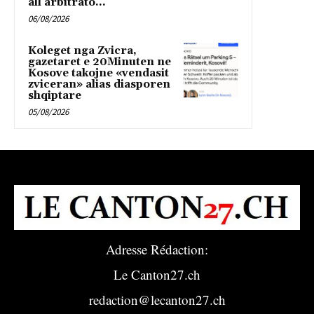
all’arbitrato...
06/08/2026
Koleget nga Zvicra,
gazetaret e 20Minuten ne
Kosove takojne «vendasit
zviceran» alias diasporen
shqiptare
05/08/2026
Adresse Rédaction:
Le Canton27.ch
redaction@lecanton27.ch