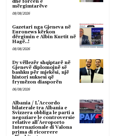
dhe forcën e
mërgimtarëve
08/08/2026
Gazetari nga Gjeneva në
Euronews kërkon
dërgimin e Albin Kurtit në
Hagë..!
08/08/2026
Dy vëllezër shqiptarë në
Gjenevë diplomojnë së
bashku për mjekësi, një
histori suksesi që
frymëzon diasporën
06/08/2026
Albania / L’Accordo
bilaterale tra Albania e
Svizzera obbliga le parti a
negoziare le controversie
relative all’Aeroporto
Internazionale di Valona
prima di ricorrere