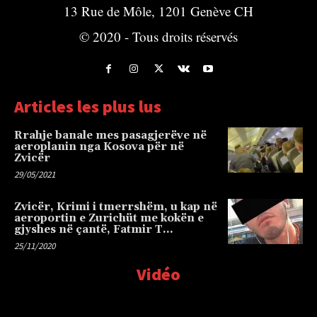
13 Rue de Môle, 1201 Genève CH
© 2020 - Tous droits réservés
Articles les plus lus
Rrahje banale mes pasagjerëve në
aeroplanin nga Kosova për në
Zvicër
29/05/2021
Zvicër, Krimi i tmerrshëm, u kap në
aeroportin e Zurichüt me kokën e
gjyshes në çantë, Fatmir T…
25/11/2020
Vidéo