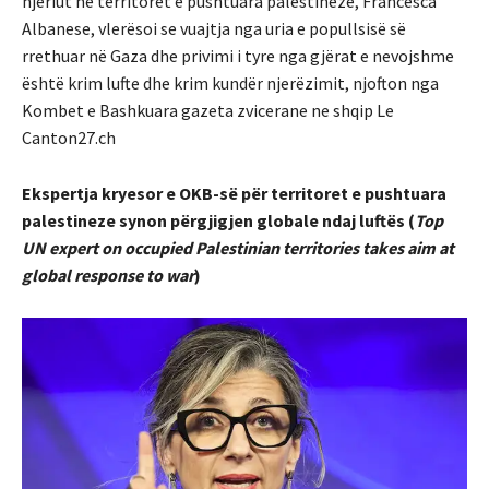
njeriut në territoret e pushtuara palestineze, Francesca
Albanese, vlerësoi se vuajtja nga uria e popullsisë së
rrethuar në Gaza dhe privimi i tyre nga gjërat e nevojshme
është krim lufte dhe krim kundër njerëzimit, njofton nga
Kombet e Bashkuara gazeta zvicerane ne shqip Le
Canton27.ch
Ekspertja kryesor e OKB-së për territoret e pushtuara
palestineze synon përgjigjen globale ndaj luftës (
Top
UN expert on occupied Palestinian territories takes aim at
global response to war
)