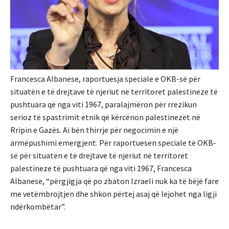
Francesca Albanese, raportuesja speciale e OKB-së për
situatën e të drejtave të njeriut në territoret palestineze të
pushtuara që nga viti 1967, paralajmëron për rrezikun
serioz të spastrimit etnik që kërcënon palestinezët në
Rripin e Gazës. Ai bën thirrje për negocimin e një
armëpushimi emergjent. Për raportuesen speciale të OKB-
së për situatën e të drejtave të njeriut në territoret
palestineze të pushtuara që nga viti 1967, Francesca
Albanese, “përgjigja që po zbaton Izraeli nuk ka të bëjë fare
me vetëmbrojtjen dhe shkon përtej asaj që lejohet nga ligji
ndërkombëtar”.