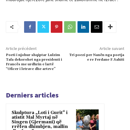
Article précédent
Article suivant
Poeti i njohur shqiptar Lulzim
Tri poezi per Nanën nga poetja
Tafa dekorohet nga presidenti i
e re Ferdane F.Sahiti
Francës me urdhrin e lartë
“Oficer i letrave dhe arteve”
Derniers articles
Skulptura „Loti i Gurit“ i
atistit Mal Myrtaj në
Singen (Gjermani) që
rrëfen dhimbjen, mallin