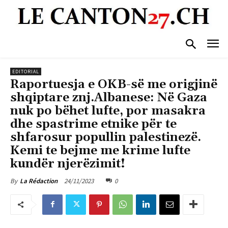
EDITORIAL
Raportuesja e OKB-së me origjinë
shqiptare znj.Albanese: Në Gaza
nuk po bëhet lufte, por masakra
dhe spastrime etnike për te
shfarosur popullin palestinezë.
Kemi te bejme me krime lufte
kundër njerëzimit!
24/11/2023
0
By
La Rédaction