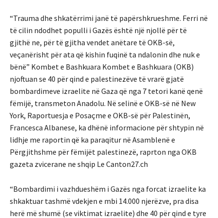
“Trauma dhe shkatërrimi janë të papërshkrueshme. Ferri në
të cilin ndodhet populli i Gazës është një njollë për të
gjithë ne, për të gjitha vendet anëtare të OKB-së,
veçanërisht për ata që kishin fuqinë ta ndalonin dhe nuk e
bënë” Kombet e Bashkuara Kombet e Bashkuara (OKB)
njoftuan se 40 për qind e palestinezëve të vrarë gjatë
bombardimeve izraelite në Gaza që nga 7 tetori kanë qenë
fëmijë, transmeton Anadolu. Në selinë e OKB-së në New
York, Raportuesja e Posaçme e OKB-së për Palestinën,
Francesca Albanese, ka dhënë informacione për shtypin në
lidhje me raportin që ka paraqitur në Asamblenë e
Përgjithshme për fëmijët palestinezë, raprton nga OKB
gazeta zvicerane ne shqip Le Canton27.ch
“Bombardimi i vazhdueshëm i Gazës nga forcat izraelite ka
shkaktuar tashmë vdekjen e mbi 14.000 njerëzve, pra disa
herë më shumë (se viktimat izraelite) dhe 40 për qind e tyre