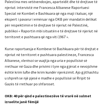
Palestina mes vetëvendosjes, aparteidit dhe të drejtave të
njeriut: intervistë me Francesca Albanese Raportuesi
Special në Kombet e Bashkuara që nga maji i kaluar, një
ekspert i pavarur i emëruar nga OKB për mandatin delikat
për respektimin e të drejtave të njeriut në Palestinë,
publikoi « Raportin mbi situatën e të drejtave të njeriut në
territoret e pushtuara që nga viti 1967 ».
Kurse raportuesja e Kombeve të Bashkuara për të drejtat e
njeriut në territoret e pushtuara palestineze, Francesca
Albanese, vlerësoi se vuajtja nga uria e popullsisë së
rrethuar në Gaza dhe privimi i tyre nga gjërat e nevojshme
është krim lufte dhe krim kundër njerëzimit. Ajo gjithashtu
u shpreh se një pjesë e madhe e popullsisë së Rripit të
Gazës të rrethuar po shfaroset.
OKB: 40 për qind e palestinezëve të vrarë në sulmet
izraelite janë fëmijë