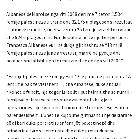
Albanese deklaroi se nga viti 2008 deri më 7 tetor, 1.534
fëmijë palestinezë u vranë dhe 32.175 u plagosën si rezultat
i sulmeve izraelite, ndërsa vetëm 25 fëmijë izraelitë u vranë
dhe 524 u plagosën në kundërsulme në të njëjtën periudhë.
Francesca Albanese vuri në dukje gjithashtu se “13 mijë
fëmijë palestinezë janë arrestuar, marrë në pyetje dhe
ndaluar brutalisht nga forcat izraelite që nga viti 2000”.
“Fëmijët palestinezë më pyesin: ‘Pse jemi më pak njerëz? A
jemi më pak të vlefshëm?’”, tha Albanese, duke shtuar:
“Kohët e fundit, një toger izraelit i pushtimit tha se numri i
fëmijëve palestinezë të vrarë aksidentalisht gjatë
operacioneve që synonin eliminimin e terroristëve është i
parëndësishëm. Duhet të kujtojmë gjithashtu një deklaratë
që ai bëri duke portretizuar fëmijët palestinezë dhe
prindërit e tyre si terroristë dhe duke pretenduar se
mburojat njerëzore janë shumë të zakonshme në Izrael”.