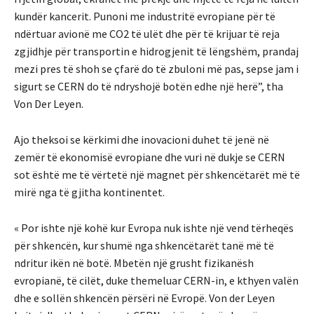
kundër kancerit. Punoni me industritë evropiane për të
ndërtuar avionë me CO2 të ulët dhe për të krijuar të reja
zgjidhje për transportin e hidrogjenit të lëngshëm, prandaj
mezi pres të shoh se çfarë do të zbuloni më pas, sepse jam i
sigurt se CERN do të ndryshojë botën edhe një herë”, tha
Von Der Leyen.
Ajo theksoi se kërkimi dhe inovacioni duhet të jenë në
zemër të ekonomisë evropiane dhe vuri në dukje se CERN
sot është me të vërtetë një magnet për shkencëtarët më të
mirë nga të gjitha kontinentet.
« Por ishte një kohë kur Evropa nuk ishte një vend tërheqës
për shkencën, kur shumë nga shkencëtarët tanë më të
ndritur ikën në botë. Mbetën një grusht fizikanësh
evropianë, të cilët, duke themeluar CERN-in, e kthyen valën
dhe e sollën shkencën përsëri në Evropë. Von der Leyen