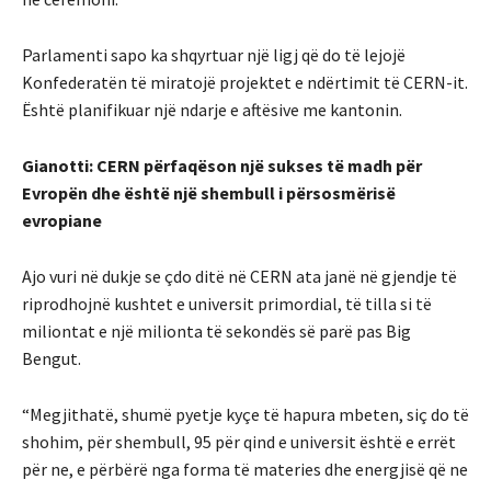
Parlamenti sapo ka shqyrtuar një ligj që do të lejojë
Konfederatën të miratojë projektet e ndërtimit të CERN-it.
Është planifikuar një ndarje e aftësive me kantonin.
Gianotti: CERN përfaqëson një sukses të madh për
Evropën dhe është një shembull i përsosmërisë
evropiane
Ajo vuri në dukje se çdo ditë në CERN ata janë në gjendje të
riprodhojnë kushtet e universit primordial, të tilla si të
miliontat e një milionta të sekondës së parë pas Big
Bengut.
“Megjithatë, shumë pyetje kyçe të hapura mbeten, siç do të
shohim, për shembull, 95 për qind e universit është e errët
për ne, e përbërë nga forma të materies dhe energjisë që ne