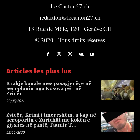
Le Canton27.ch
redaction@lecanton27.ch
13 Rue de Môle, 1201 Genève CH
© 2020 - Tous droits réservés
Articles les plus lus
Rrahje banale mes pasagjerëve në
aeroplanin nga Kosova për në
Zvicër
29/05/2021
Zvicër, Krimi i tmerrshëm, u kap në
aeroportin e Zurichüt me kokën e
gjyshes në çantë, Fatmir T…
25/11/2020