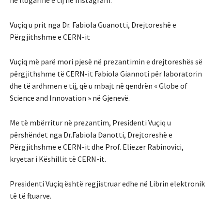
Vuçiq u prit nga Dr. Fabiola Guanotti, Drejtoreshë e
Përgjithshme e CERN-it
Vuçiq më parë mori pjesë në prezantimin e drejtoreshës së
përgjithshme të CERN-it Fabiola Giannoti për laboratorin
dhe të ardhmen e tij, që u mbajt në qendrën « Globe of
Science and Innovation » në Gjenevë.
Me të mbërritur në prezantim, Presidenti Vuçiq u
përshëndet nga Dr.Fabiola Đanotti, Drejtoreshë e
Përgjithshme e CERN-it dhe Prof. Eliezer Rabinovici,
kryetar i Këshillit të CERN-it.
Presidenti Vuçiq është regjistruar edhe në Librin elektronik
të të ftuarve.