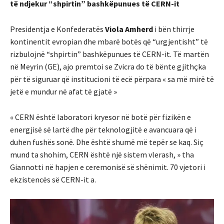
të ndjekur “shpirtin” bashkëpunues të CERN-it
Presidentja e Konfederatës
Viola Amherd
i bën thirrje
kontinentit evropian dhe mbarë botës që “urgjentisht” të
rizbulojnë “shpirtin” bashkëpunues të CERN-it. Të martën
në Meyrin (GE), ajo premtoi se Zvicra do të bënte gjithçka
për të siguruar që institucioni të ecë përpara « sa më mirë të
jetë e mundur në afat të gjatë »
« CERN është laboratori kryesor në botë për fizikën e
energjisë së lartë dhe për teknologjitë e avancuara që i
duhen fushës sonë. Dhe është shumë më tepër se kaq. Siç
mund ta shohim, CERN është një sistem vlerash, » tha
Giannotti në hapjen e ceremonisë së shënimit. 70 vjetori i
ekzistencës së CERN-it a.