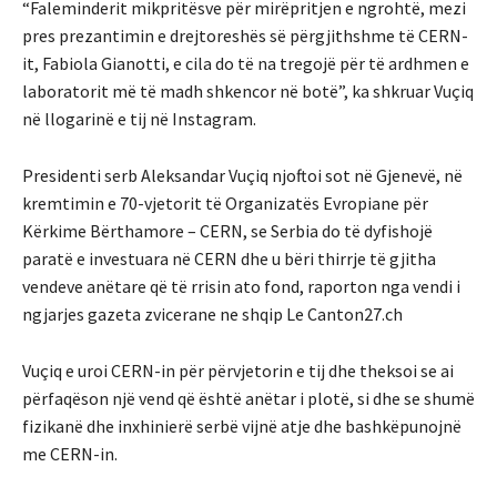
“Faleminderit mikpritësve për mirëpritjen e ngrohtë, mezi
pres prezantimin e drejtoreshës së përgjithshme të CERN-
it, Fabiola Gianotti, e cila do të na tregojë për të ardhmen e
laboratorit më të madh shkencor në botë”, ka shkruar Vuçiq
në llogarinë e tij në Instagram.
Presidenti serb Aleksandar Vuçiq njoftoi sot në Gjenevë, në
kremtimin e 70-vjetorit të Organizatës Evropiane për
Kërkime Bërthamore – CERN, se Serbia do të dyfishojë
paratë e investuara në CERN dhe u bëri thirrje të gjitha
vendeve anëtare që të rrisin ato fond, raporton nga vendi i
ngjarjes gazeta zvicerane ne shqip Le Canton27.ch
Vuçiq e uroi CERN-in për përvjetorin e tij dhe theksoi se ai
përfaqëson një vend që është anëtar i plotë, si dhe se shumë
fizikanë dhe inxhinierë serbë vijnë atje dhe bashkëpunojnë
me CERN-in.