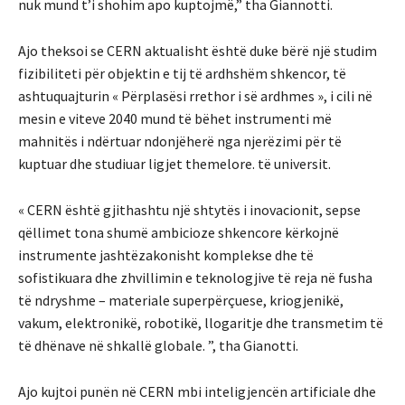
nuk mund t’i shohim apo kuptojmë,” tha Giannotti.
Ajo theksoi se CERN aktualisht është duke bërë një studim
fizibiliteti për objektin e tij të ardhshëm shkencor, të
ashtuquajturin « Përplasësi rrethor i së ardhmes », i cili në
mesin e viteve 2040 mund të bëhet instrumenti më
mahnitës i ndërtuar ndonjëherë nga njerëzimi për të
kuptuar dhe studiuar ligjet themelore. të universit.
« CERN është gjithashtu një shtytës i inovacionit, sepse
qëllimet tona shumë ambicioze shkencore kërkojnë
instrumente jashtëzakonisht komplekse dhe të
sofistikuara dhe zhvillimin e teknologjive të reja në fusha
të ndryshme – materiale superpërçuese, kriogjenikë,
vakum, elektronikë, robotikë, llogaritje dhe transmetim të
të dhënave në shkallë globale. ”, tha Gianotti.
Ajo kujtoi punën në CERN mbi inteligjencën artificiale dhe