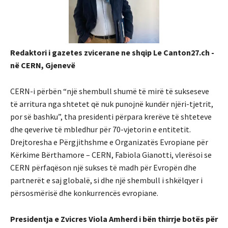
Redaktori i gazetes zvicerane ne shqip Le Canton27.ch -
në CERN, Gjenevë
CERN-i përbën “një shembull shumë të mirë të sukseseve
të arritura nga shtetet që nuk punojnë kundër njëri-tjetrit,
por së bashku”, tha presidenti përpara krerëve të shteteve
dhe qeverive të mbledhur për 70-vjetorin e entitetit.
Drejtoresha e Përgjithshme e Organizatës Evropiane për
Kërkime Bërthamore – CERN, Fabiola Gianotti, vlerësoi se
CERN përfaqëson një sukses të madh për Evropën dhe
partnerët e saj globalë, si dhe një shembull i shkëlqyer i
përsosmërisë dhe konkurrencës evropiane.
Presidentja e Zvicres Viola Amherd i bën thirrje botës për