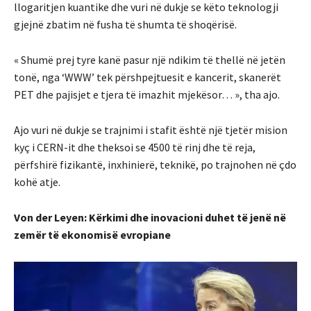
llogaritjen kuantike dhe vuri në dukje se këto teknologji
gjejnë zbatim në fusha të shumta të shoqërisë.
« Shumë prej tyre kanë pasur një ndikim të thellë në jetën
tonë, nga ‘WWW’ tek përshpejtuesit e kancerit, skanerët
PET dhe pajisjet e tjera të imazhit mjekësor… », tha ajo.
Ajo vuri në dukje se trajnimi i stafit është një tjetër mision
kyç i CERN-it dhe theksoi se 4500 të rinj dhe të reja,
përfshirë fizikantë, inxhinierë, teknikë, po trajnohen në çdo
kohë atje.
Von der Leyen: Kërkimi dhe inovacioni duhet të jenë në
zemër të ekonomisë evropiane