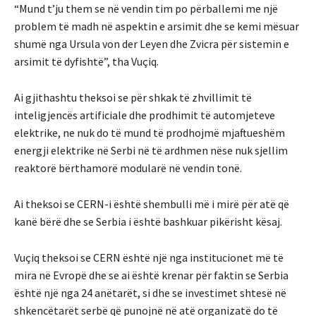
“Mund t’ju ​​them se në vendin tim po përballemi me një
problem të madh në aspektin e arsimit dhe se kemi mësuar
shumë nga Ursula von der Leyen dhe Zvicra për sistemin e
arsimit të dyfishtë”, tha Vuçiq.
Ai gjithashtu theksoi se për shkak të zhvillimit të
inteligjencës artificiale dhe prodhimit të automjeteve
elektrike, ne nuk do të mund të prodhojmë mjaftueshëm
energji elektrike në Serbi në të ardhmen nëse nuk sjellim
reaktorë bërthamorë modularë në vendin tonë.
Ai theksoi se CERN-i është shembulli më i mirë për atë që
kanë bërë dhe se Serbia i është bashkuar pikërisht kësaj.
Vuçiq theksoi se CERN është një nga institucionet më të
mira në Evropë dhe se ai është krenar për faktin se Serbia
është një nga 24 anëtarët, si dhe se investimet shtesë në
shkencëtarët serbë që punojnë në atë organizatë do të