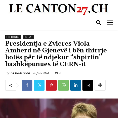
EDITORIAL
SUISSE
Presidentja e Zvicres Viola
Amherd në Gjenevë i bën thirrje
botës për të ndjekur “shpirtin”
bashkëpunues të CERN-it
01/10/2024
0
By
La Rédaction