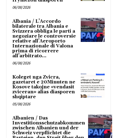
frymëzon diasporën
06/08/2026
Albania / L’Accordo
bilaterale tra Albania e
Svizzera obbliga le parti a
negoziare le controversie
relative all’Aeroporto
Internazionale di Valona
prima di ricorrere
all’arbitrato...
06/08/2026
Koleget nga Zvicra,
gazetaret e 20Minuten ne
Kosove takojne «vendasit
zviceran» alias diasporen
shqiptare
05/08/2026
Albanien / Das
Investitionsschutzabkommen
zwischen Albanien und der
Schweiz verpflichtet die
Parteien, den Streit über den