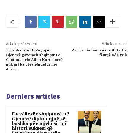
Article précédent
Article suivant
Presidenti serb Vuçiq ne
Zvicër, Sulmohen me thikë tre
Gjenevë gazetarit shqiptar Le
fëmijë në Cyrih
Canton27.ch: Albin Kurti kurrë
nuk më ka përshëndetur me
dorë!..
Derniers articles
Dy vëllezër shqiptarë në
Gjenevë diplomojnë së
bashku për mjekësi, një
histori suksesi që