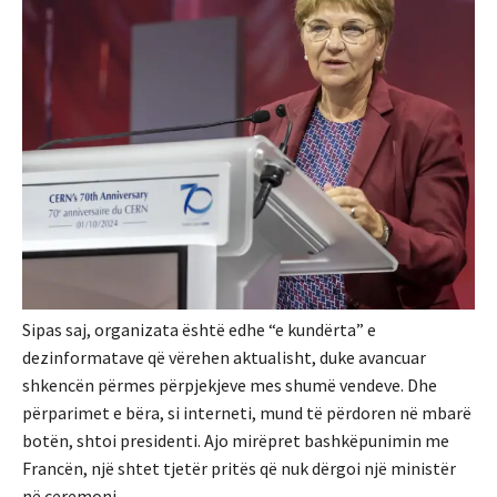
Sipas saj, organizata është edhe “e kundërta” e
dezinformatave që vërehen aktualisht, duke avancuar
shkencën përmes përpjekjeve mes shumë vendeve. Dhe
përparimet e bëra, si interneti, mund të përdoren në mbarë
botën, shtoi presidenti. Ajo mirëpret bashkëpunimin me
Francën, një shtet tjetër pritës që nuk dërgoi një ministër
në ceremoni.