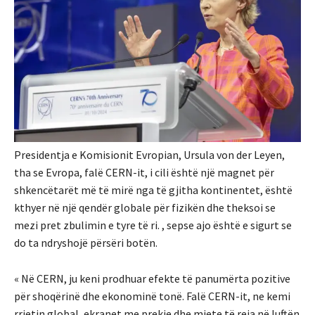
Presidentja e Komisionit Evropian, Ursula von der Leyen,
tha se Evropa, falë CERN-it, i cili është një magnet për
shkencëtarët më të mirë nga të gjitha kontinentet, është
kthyer në një qendër globale për fizikën dhe theksoi se
mezi pret zbulimin e tyre të ri. , sepse ajo është e sigurt se
do ta ndryshojë përsëri botën.
« Në CERN, ju keni prodhuar efekte të panumërta pozitive
për shoqërinë dhe ekonominë tonë. Falë CERN-it, ne kemi
rrjetin global, ekranet me prekje dhe mjete të reja në luftën