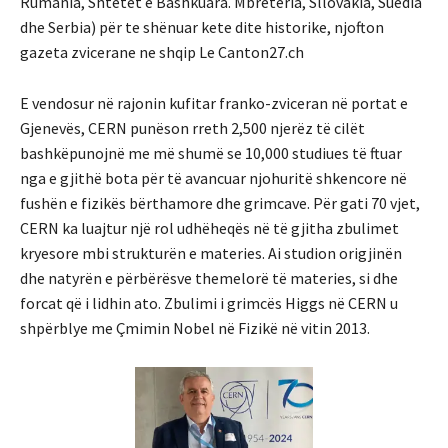
Rumania, Shtetet e Bashkuara. Mbretëria, Sllovakia, Suedia
dhe Serbia) për te shënuar kete dite historike, njofton
gazeta zvicerane ne shqip Le Canton27.ch
E vendosur në rajonin kufitar franko-zviceran në portat e
Gjenevës, CERN punëson rreth 2,500 njerëz të cilët
bashkëpunojnë me më shumë se 10,000 studiues të ftuar
nga e gjithë bota për të avancuar njohuritë shkencore në
fushën e fizikës bërthamore dhe grimcave. Për gati 70 vjet,
CERN ka luajtur një rol udhëheqës në të gjitha zbulimet
kryesore mbi strukturën e materies. Ai studion origjinën
dhe natyrën e përbërësve themelorë të materies, si dhe
forcat që i lidhin ato. Zbulimi i grimcës Higgs në CERN u
shpërblye me Çmimin Nobel në Fizikë në vitin 2013.