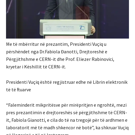
Me të mbërritur në prezantim, Presidenti Vuçiq u
përshëndet nga Dr.Fabiola Đanotti, Drejtoreshë e
Përgjithshme e CERN-it dhe Prof. Eliezer Rabinovici,
kryetar i Këshillit të CERN-it.
Presidenti Vuçiq është regjistruar edhe në Librin elektronik
të të ftuarve
“Faleminderit mikpritësve për mirëpritjen e ngrohtë, mezi
pres prezantimin e drejtoreshës së përgjithshme të CERN-
it, Fabiola Gianotti, e cila do të na tregojë për të ardhmen e
laboratorit më të madh shkencor në botë”, ka shkruar Vuçiq
në llogarinë e tij në Instagram.