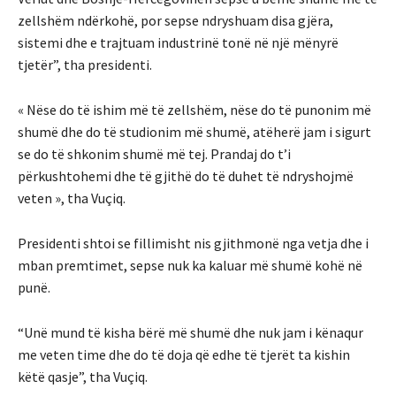
zellshëm ndërkohë, por sepse ndryshuam disa gjëra,
sistemi dhe e trajtuam industrinë tonë në një mënyrë
tjetër”, tha presidenti.
« Nëse do të ishim më të zellshëm, nëse do të punonim më
shumë dhe do të studionim më shumë, atëherë jam i sigurt
se do të shkonim shumë më tej. Prandaj do t’i
përkushtohemi dhe të gjithë do të duhet të ndryshojmë
veten », tha Vuçiq.
Presidenti shtoi se fillimisht nis gjithmonë nga vetja dhe i
mban premtimet, sepse nuk ka kaluar më shumë kohë në
punë.
“Unë mund të kisha bërë më shumë dhe nuk jam i kënaqur
me veten time dhe do të doja që edhe të tjerët ta kishin
këtë qasje”, tha Vuçiq.