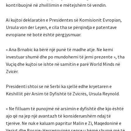
kontribuojnë në zhvillimin e mëtejshëm të vendin.
Ai kujtoi deklaratën e Presidentes së Komisionit Evropian,
Ursula von der Leyen, e cila tha se përqindja e patentave
evropiane në botë është përgjysmuar.
« Ana Brnabic ka bërë një punë të madhe atje. Ne kemi
investuar shumë dhe po mundohemi të jemi prezente », tha
Vuçiq dhe kujtoi se ishte në samitin e parë World Minds në
Zvicër.
Presidenti shtoi se në Serbi ka sjellë edhe kryetaren e
Këshillit për Arsim të Dyfishtë të Zvicrës, Ursula Reynold.
« Ne filluam të punojmë në arsimin e dyfishtë dhe kjo është
ajo që na jep një avantazh të konsiderueshëm ndaj të
tjerëve. Ne nuk e kaluam papritur Malin e Zi, Maqedoninë e
Veriut dhe Bosnje-Hercegovinën sepse u bëmë shumë më të