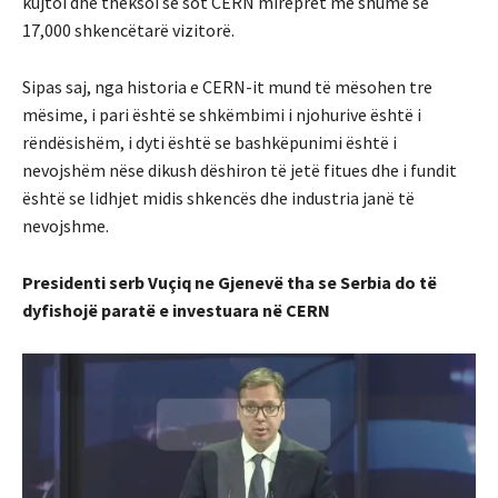
kujtoi dhe theksoi se sot CERN mirëpret më shumë se
17,000 shkencëtarë vizitorë.
Sipas saj, nga historia e CERN-it mund të mësohen tre
mësime, i pari është se shkëmbimi i njohurive është i
rëndësishëm, i dyti është se bashkëpunimi është i
nevojshëm nëse dikush dëshiron të jetë fitues dhe i fundit
është se lidhjet midis shkencës dhe industria janë të
nevojshme.
Presidenti serb Vuçiq ne Gjenevë tha se Serbia do të
dyfishojë paratë e investuara në CERN