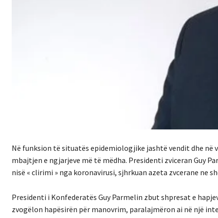
Në funksion të situatës epidemiologjike jashtë vendit dhe në 
mbajtjen e ngjarjeve më të mëdha. Presidenti zviceran Guy Parm
nisë « clirimi » nga koronavirusi, sjhrkuan azeta zvcerane ne s
Presidenti i Konfederatës Guy Parmelin zbut shpresat e hapjeve
zvogëlon hapësirën për manovrim, paralajmëron ai në një int