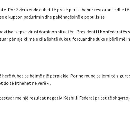
ate. Por Zvicra ende duhet të presë për të hapur restorante dhe të 
 se e kupton padurimin dhe pakënaqësinë e popullsisë.
pektiva, sepse virusi dominon situatën. Presidenti i Konfederatës
uar për një klimë e cila është duke u forcuar dhe duke u bërë më i
jë herë duhet të bëjmë një përpjekje. Por ne mund të jemi të sigurt 
t do të kthehet në verë « .
testuar me një rezultat negativ. Këshilli Federal pritet të shqyrto