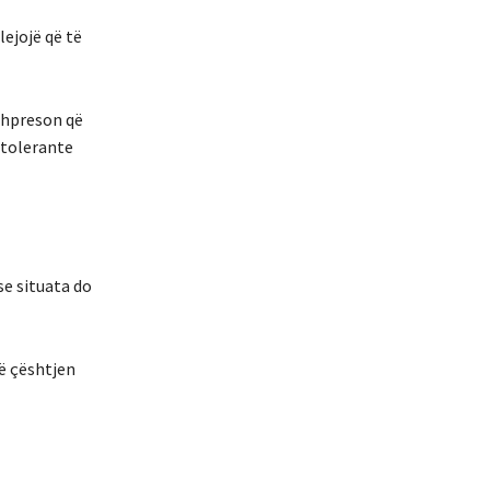
lejojë që të
 shpreson që
ntolerante
se situata do
jë çështjen