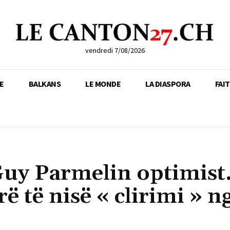
vendredi 7/08/2026
E
BALKANS
LE MONDE
LA DIASPORA
FAI
Guy Parmelin optimist
ë të nisë « clirimi » n