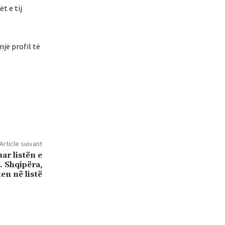
t e tij
një profil të
Article suivant
ar listën e
. Shqipëra,
en në listë