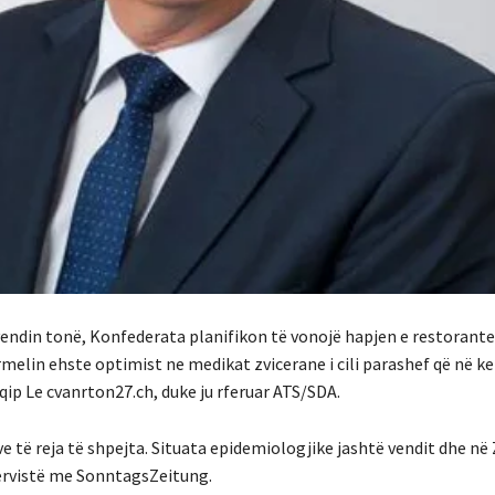
vendin tonë, Konfederata planifikon të vonojë hapjen e restorant
elin ehste optimist ne medikat zvicerane i cili parashef që në ke
hqip Le cvanrton27.ch, duke ju rferuar ATS/SDA.
 të reja të shpejta. Situata epidemiologjike jashtë vendit dhe në 
ervistë me SonntagsZeitung.