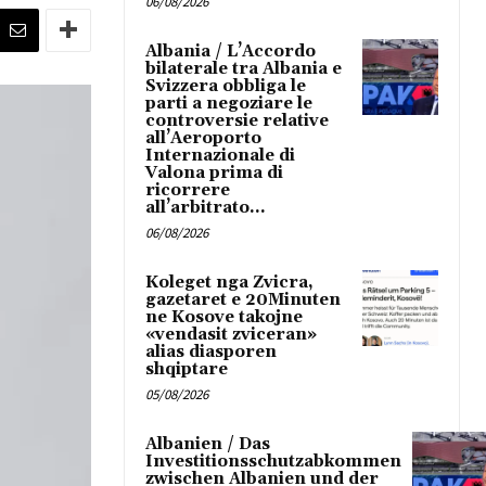
06/08/2026
Albania / L’Accordo
bilaterale tra Albania e
Svizzera obbliga le
parti a negoziare le
controversie relative
all’Aeroporto
Internazionale di
Valona prima di
ricorrere
all’arbitrato...
06/08/2026
Koleget nga Zvicra,
gazetaret e 20Minuten
ne Kosove takojne
«vendasit zviceran»
alias diasporen
shqiptare
05/08/2026
Albanien / Das
Investitionsschutzabkommen
zwischen Albanien und der