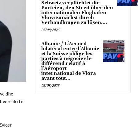
Schweiz verpflichtet die
Parteien, den Streit über den
internationalen Flughafen
Vlora zunächst durch
Verhandlungen zu lösen,...
05/08/2026
Albanie / L’Accord
bilatéral entre l’Albanie
et la Suisse oblige les
parties à négocier le
différend relatif à
l’Aéroport
international de Vlora
avant tout...
05/08/2026
eve dhe
t verë do të
Zvicër