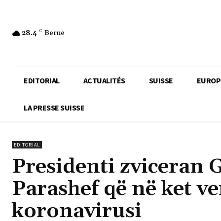
28.4
C
Berne
EDITORIAL
ACTUALITÉS
SUISSE
EUROP
LA PRESSE SUISSE
EDITORIAL
Presidenti zviceran 
Parashef që në ket ver
koronavirusi