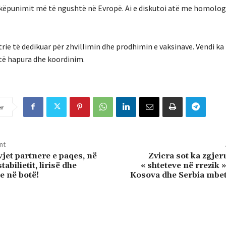
këpunimit më të ngushtë në Evropë. Ai e diskutoi atë me homologë
rie të dedikuar për zhvillimin dhe prodhimin e vaksinave. Vendi ka 
e të hapura dhe koordinim.
er
nt
jet partnere e paqes, në
Zvicra sot ka zgjeru
abilietit, lirisë dhe
« shteteve në rrezik »
 në botë!
Kosova dhe Serbia mbet