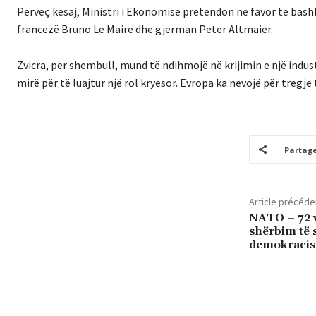
Përveç kësaj, Ministri i Ekonomisë pretendon në favor të bash
francezë Bruno Le Maire dhe gjerman Peter Altmaier.
Zvicra, për shembull, mund të ndihmojë në krijimin e një indust
mirë për të luajtur një rol kryesor. Evropa ka nevojë për tregj
Partag
Article précéde
NATO – 72 v
shërbim të st
demokracise