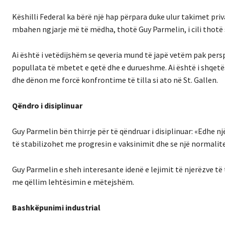
Këshilli Federal ka bërë një hap përpara duke ulur takimet priv
mbahen ngjarje më të mëdha, thotë Guy Parmelin, i cili thotë
Ai është i vetëdijshëm se qeveria mund të japë vetëm pak pers
popullata të mbetet e qetë dhe e durueshme. Ai është i shqetës
dhe dënon me forcë konfrontime të tilla si ato në St. Gallen.
Qëndro i disiplinuar
Guy Parmelin bën thirrje për të qëndruar i disiplinuar: «Edhe n
të stabilizohet me progresin e vaksinimit dhe se një normalite
Guy Parmelin e sheh interesante idenë e lejimit të njerëzve të 
me qëllim lehtësimin e mëtejshëm.
Bashkëpunimi industrial