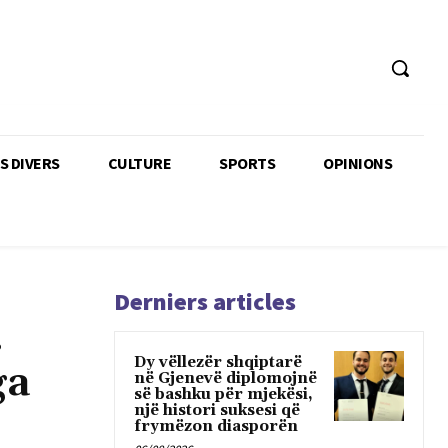
TS DIVERS
CULTURE
SPORTS
OPINIONS
Derniers articles
.
Dy vëllezër shqiptarë
ga
në Gjenevë diplomojnë
së bashku për mjekësi,
një histori suksesi që
frymëzon diasporën