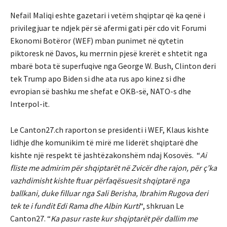
Nefail Maliqi eshte gazetari i vetëm shqiptar që ka qenë i
privilegjuar te ndjek për së afermi gati për cdo vit Forumi
Ekonomi Botëror (WEF) mban punimet në qytetin
piktoresk në Davos, ku merrnin pjesë krerët e shtetit nga
mbarë bota të superfuqive nga George W. Bush, Clinton deri
tek Trump apo Biden si dhe ata rus apo kinez si dhe
evropian së bashku me shefat e OKB-së, NATO-s dhe
Interpol-it.
Le Canton27.ch raporton se presidenti i WEF, Klaus kishte
lidhje dhe komunikim të mirë me liderët shqiptarë dhe
kishte një respekt të jashtëzakonshëm ndaj Kosovës. “
Ai
fliste me admirim për shqiptarët në Zvicër dhe rajon, për ç’ka
vazhdimisht kishte ftuar përfaqësuesit shqiptarë nga
ballkani, duke filluar nga Sali Berisha, Ibrahim Rugova deri
tek te i fundit Edi Rama dhe Albin Kurti
“, shkruan Le
Canton27. “
Ka pasur raste kur shqiptarët për dallim me