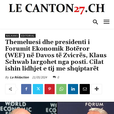
BALKANS
EDITORIAL
Themeluesi dhe presidenti i
Forumit Ekonomik Botëror
(WEF) në Davos të Zvicrës, Klaus
Schwab largohet nga posti. Cilat
ishin lidhjet e tij me shqiptarët
21/05/2024
0
By
La Rédaction