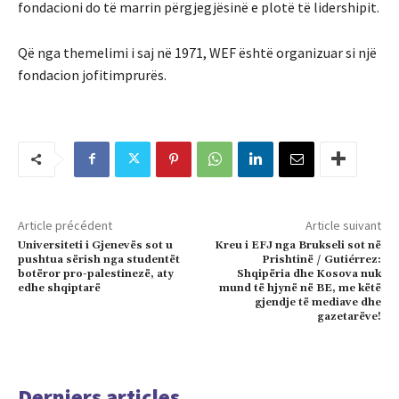
fondacioni do të marrin përgjegjësinë e plotë të lidershipit.
Që nga themelimi i saj në 1971, WEF është organizuar si një
fondacion jofitimprurës.
Article précédent
Article suivant
Universiteti i Gjenevës sot u
Kreu i EFJ nga Brukseli sot në
pushtua sërish nga studentët
Prishtinë / Gutiérrez:
botëror pro-palestinezë, aty
Shqipëria dhe Kosova nuk
edhe shqiptarë
mund të hjynë në BE, me këtë
gjendje të mediave dhe
gazetarëve!
Derniers articles