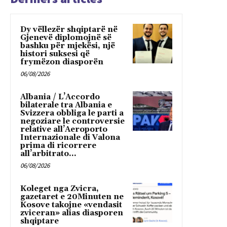
Dy vëllezër shqiptarë në
Gjenevë diplomojnë së
bashku për mjekësi, një
histori suksesi që
frymëzon diasporën
06/08/2026
Albania / L’Accordo
bilaterale tra Albania e
Svizzera obbliga le parti a
negoziare le controversie
relative all’Aeroporto
Internazionale di Valona
prima di ricorrere
all’arbitrato...
06/08/2026
Koleget nga Zvicra,
gazetaret e 20Minuten ne
Kosove takojne «vendasit
zviceran» alias diasporen
shqiptare