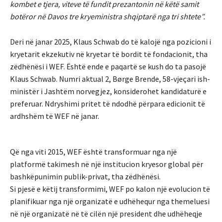
kombet e tjera, viteve të fundit prezantonin në këtë samit
botëror në Davos tre kryeministra shqiptarë nga tri shtete”.
Deri në janar 2025, Klaus Schwab do të kalojë nga pozicioni i
kryetarit ekzekutiv në kryetar të bordit të fondacionit, tha
zëdhënësi i WEF. Është ende e paqartë se kush do ta pasojë
Klaus Schwab. Numri aktual 2, Børge Brende, 58-vjeçari ish-
ministër i Jashtëm norvegjez, konsiderohet kandidaturë e
preferuar. Ndryshimi pritet të ndodhë përpara edicionit të
ardhshëm të WEF në janar.
Që nga viti 2015, WEF është transformuar nga një
platformë takimesh në një institucion kryesor global për
bashkëpunimin publik-privat, tha zëdhënësi.
Si pjesë e këtij transformimi, WEF po kalon një evolucion të
planifikuar nga një organizatë e udhëhequr nga themeluesi
në një organizatë në të cilën një president dhe udhëheqje