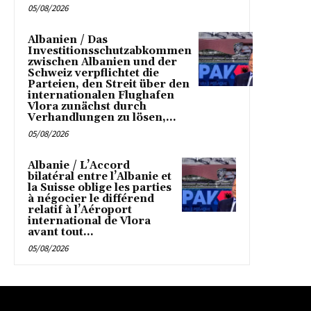
05/08/2026
Albanien / Das
Investitionsschutzabkommen
zwischen Albanien und der
Schweiz verpflichtet die
Parteien, den Streit über den
internationalen Flughafen
Vlora zunächst durch
Verhandlungen zu lösen,...
05/08/2026
Albanie / L’Accord
bilatéral entre l’Albanie et
la Suisse oblige les parties
à négocier le différend
relatif à l’Aéroport
international de Vlora
avant tout...
05/08/2026