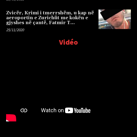
Zvicër, Krimi i tmerrshëm, u kap në
aeroportin e Zurichüt me kokën e
gjyshes në çantë, Fatmir T…
25/11/2020
Vidéo