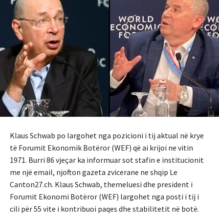
Klaus Schwab po largohet nga pozicioni i tij aktual në krye
të Forumit Ekonomik Botëror (WEF) që ai krijoi ne vitin
1971. Burri 86 vjeçar ka informuar sot stafin e institucionit
me një email, njofton gazeta zvicerane ne shqip Le
Canton27.ch. Klaus Schwab, themeluesi dhe president i
Forumit Ekonomi Botëror (WEF) largohet nga posti i tij i
cili për 55 vite i kontribuoi paqes dhe stabilitetit në botë.