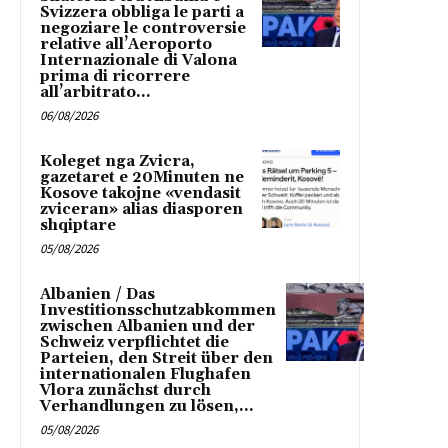
Svizzera obbliga le parti a
negoziare le controversie
relative all’Aeroporto
Internazionale di Valona
prima di ricorrere
all’arbitrato...
06/08/2026
Koleget nga Zvicra,
gazetaret e 20Minuten ne
Kosove takojne «vendasit
zviceran» alias diasporen
shqiptare
05/08/2026
Albanien / Das
Investitionsschutzabkommen
zwischen Albanien und der
Schweiz verpflichtet die
Parteien, den Streit über den
internationalen Flughafen
Vlora zunächst durch
Verhandlungen zu lösen,...
05/08/2026