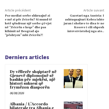
Article précédent
Article suivant
Pse mediat serbe shkruajnë zi
Gazetari nga Austria: I
e më zi për Zvicrën? Si mund të
ashtuquajturi Kobra ishte
ketë qëndruar një serbe 40 vjet
jaran i shefave te disa tv ne
në “Zvicrën e keqe” dhe pas
Kosove i cili shpesh
kthimit në Beograd ajo
intevervistohej nga ato..
“pështyen” mbi Zvicrën?!
Derniers articles
Dy vëllezër shqiptarë në
Gjenevë diplomojnë së
bashku për mjekësi, një
histori suksesi që
frymëzon diasporën
06/08/2026
Albania / L’Accordo
bilaterale tra Albania e