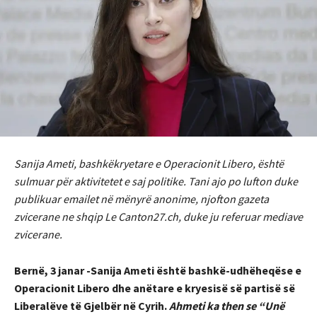
Sanija Ameti, bashkëkryetare e Operacionit Libero, është
sulmuar për aktivitetet e saj politike. Tani ajo po lufton duke
publikuar emailet në mënyrë anonime, njofton gazeta
zvicerane ne shqip Le Canton27.ch, duke ju referuar mediave
zvicerane.
Bernë, 3 janar -Sanija Ameti është bashkë-udhëheqëse e
Operacionit Libero dhe anëtare e kryesisë së partisë së
Liberalëve të Gjelbër në Cyrih.
Ahmeti ka then se “Unë