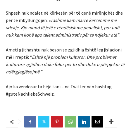
Shpesh nuk ndalet në kërkesën për të qenë mirënjohës dhe
për të mbyllur gojën:
«Tashmë kam marrë kërcënime me
vdekje. Kjo mund të jetë e rëndësishme penalisht, por unë
nuk kam kohë apo talent administrativ për ta ndjekur atë”.
Ameti gjithashtu nuk beson se zgjidhja është legjislacioni
më i rreptë: “
Është një problem kulturor. Dhe problemet
kulturore zgjidhen duke folur për to dhe duke u përpjekur të
ndërgjegjësojmë.”
Ajo ka vendosur ta bëjë tani – në Twitter nën hashtag
#guteNachliebeSchweiz.