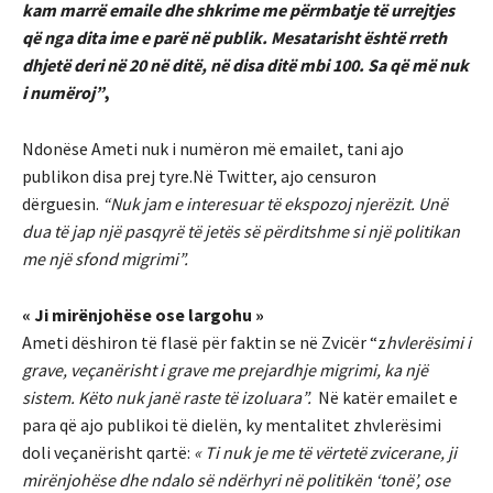
kam marrë emaile dhe shkrime me përmbatje të urrejtjes
që nga dita ime e parë në publik. Mesatarisht është rreth
dhjetë deri në 20 në ditë, në disa ditë mbi 100. Sa që më nuk
i numëroj”
,
Ndonëse Ameti nuk i numëron më emailet, tani ajo
publikon disa prej tyre.Në Twitter, ajo censuron
dërguesin.
“Nuk jam e interesuar të ekspozoj njerëzit. Unë
dua të jap një pasqyrë të jetës së përditshme si një politikan
me një sfond migrimi”.
« Ji mirënjohëse ose largohu »
Ameti dëshiron të flasë për faktin se në Zvicër “z
hvlerësimi i
grave, veçanërisht i grave me prejardhje migrimi, ka një
sistem. Këto nuk janë raste të izoluara”.
Në katër emailet e
para që ajo publikoi të dielën, ky mentalitet zhvlerësimi
doli veçanërisht qartë:
« Ti nuk je me të vërtetë zvicerane, ji
mirënjohëse dhe ndalo së ndërhyri në politikën ‘tonë’, ose