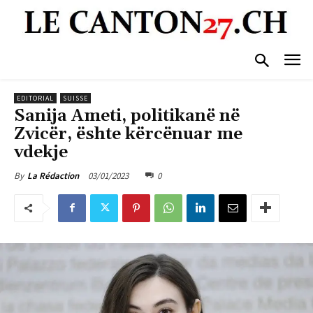
EDITORIAL
SUISSE
Sanija Ameti, politikanë në
Zvicër, ështe kërcënuar me
vdekje
03/01/2023
0
By
La Rédaction