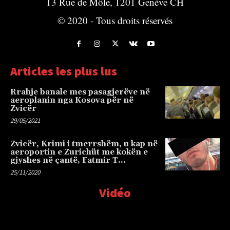
13 Rue de Môle, 1201 Genève CH
© 2020 - Tous droits réservés
Articles les plus lus
Rrahje banale mes pasagjerëve në
aeroplanin nga Kosova për në
Zvicër
29/05/2021
Zvicër, Krimi i tmerrshëm, u kap në
aeroportin e Zurichüt me kokën e
gjyshes në çantë, Fatmir T…
25/11/2020
Vidéo