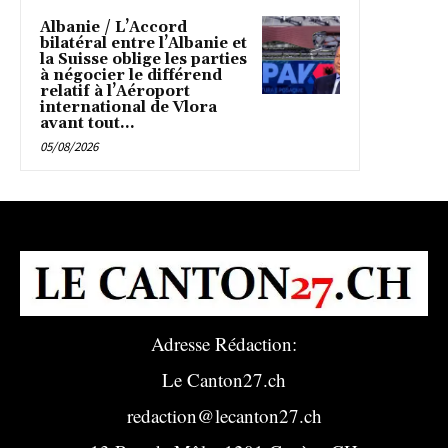
Albanie / L’Accord
bilatéral entre l’Albanie et
la Suisse oblige les parties
à négocier le différend
relatif à l’Aéroport
international de Vlora
avant tout...
05/08/2026
Adresse Rédaction:
Le Canton27.ch
redaction@lecanton27.ch