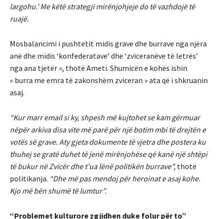
largohu.’ Me këtë strategji mirënjohjeje do të vazhdojë të
ruajë.
Mosbalancimi i pushtetit midis grave dhe burrave nga njëra
anë dhe midis ‘konfederatave’ dhe ‘zviceranëve të letrës’
nga ana tjetër », thotë Ameti. Shumicën e kohës ishin
« burra me emra të zakonshëm zviceran » ata që i shkruanin
asaj.
“Kur marr email si ky, shpesh më kujtohet se kam gërmuar
nëpër arkiva disa vite më parë për një botim mbi të drejtën e
votës së grave. Aty gjeta dokumente të vjetra dhe postera ku
thuhej se gratë duhet të jenë mirënjohëse që kanë një shtëpi
të bukur në Zvicër dhe t’ua lënë politikën burrave”,
thotë
politikanja.
“Dhe më pas mendoj për heroinat e asaj kohe.
Kjo më bën shumë të lumtur”.
“Problemet kulturore zgjidhen duke folur për to”