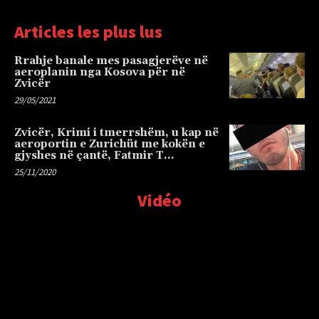
Articles les plus lus
Rrahje banale mes pasagjerëve në
aeroplanin nga Kosova për në
Zvicër
29/05/2021
Zvicër, Krimi i tmerrshëm, u kap në
aeroportin e Zurichüt me kokën e
gjyshes në çantë, Fatmir T…
25/11/2020
Vidéo