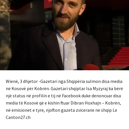
Wienë, 3 dhjetor -Gazetari nga Shqipëria sulmon disa media
në Kosovë për Kobrën. Gazetari shqiptar Isa Myzyraj ka bërë
një status në profilin e tij në Facebook duke denoncuar disa
media të Kosovë që e kishin ftuar Dibran Hoxhajn – Kobrën,
në emisionet e tyre, njofton gazeta zvicerane ne shqip Le
Canton27.ch