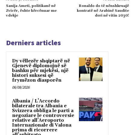
Sanija Ameti, politikanë në
Ronaldo do të nënshkruajë
Zvicër, ështe kërcënuar me
kontratë në Arabinë Saudite
vdekje
deri në vitin 2030!
Derniers articles
Dy vëllezër shqiptarë në
Gjenevë diplomojnë së
bashku për mjekësi, një
histori suksesi që
frymëzon diasporën
06/08/2026
Albania / L’Accordo
bilaterale tra Albania e
Svizzera obbliga le parti a
negoziare le controversie
relative all’Aeroporto
Internazionale di Valona
prima di ricorrere
all’arbitrato...