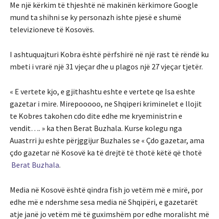
Me një kërkim të thjeshtë në makinën kërkimore Google
mund ta shihni se ky personazh ishte pjesë e shumë
televizioneve të Kosovës.
I ashtuquajturi Kobra është përfshirë në një rast të rëndë ku
mbeti i vrarë një 31 vjeçar dhe u plagos një 27 vjeçar tjetër.
« E vertete kjo, e gjithashtu eshte e vertete qe Isa eshte
gazetar i mire. Mirepooooo, ne Shqiperi kriminelet e llojit
te Kobres takohen cdo dite edhe me kryeministrin e
vendit…. » ka then Berat Buzhala. Kurse kolegu nga
Auastrri ju eshte përjggijur Buzhales se « Çdo gazetar, ama
çdo gazetar në Kosovë ka të drejtë të thotë këtë që thotë
Berat Buzhala
.
Media në Kosovë është qindra fish jo vetëm më e mirë, por
edhe më e ndershme sesa media në Shqipëri, e gazetarët
atje janë jo vetëm më të guximshëm por edhe moralisht më