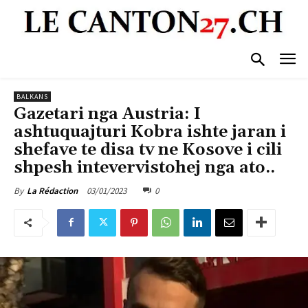
BALKANS
Gazetari nga Austria: I
ashtuquajturi Kobra ishte jaran i
shefave te disa tv ne Kosove i cili
shpesh intevervistohej nga ato..
03/01/2023
0
By
La Rédaction