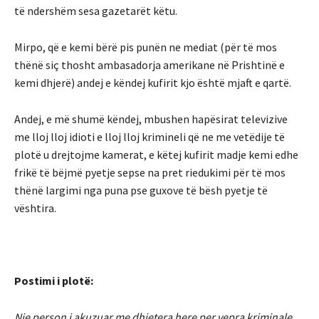
të ndershëm sesa gazetarët këtu.
Mirpo, që e kemi bërë pis punën ne mediat (për të mos
thënë siç thosht ambasadorja amerikane në Prishtinë e
kemi dhjerë) andej e këndej kufirit kjo është mjaft e qartë.
Andej, e më shumë këndej, mbushen hapësirat televizive
me lloj lloj idioti e lloj lloj krimineli që ne me vetëdije të
plotë u drejtojme kamerat, e këtej kufirit madje kemi edhe
frikë të bëjmë pyetje sepse na pret riedukimi për të mos
thënë largimi nga puna pse guxove të bësh pyetje të
vështira.
Postimi i plotë:
Nje person i akuzuar me dhjetera here per vepra kriminale