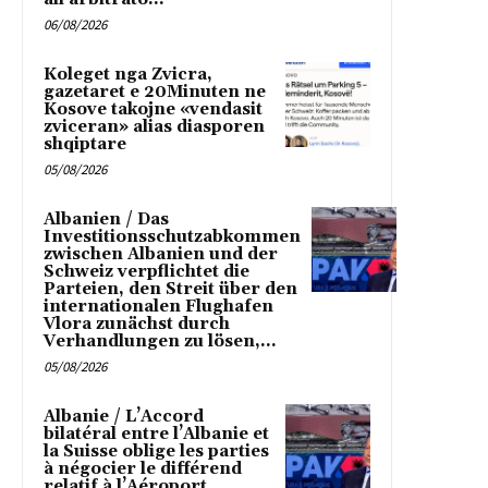
06/08/2026
Koleget nga Zvicra,
gazetaret e 20Minuten ne
Kosove takojne «vendasit
zviceran» alias diasporen
shqiptare
05/08/2026
Albanien / Das
Investitionsschutzabkommen
zwischen Albanien und der
Schweiz verpflichtet die
Parteien, den Streit über den
internationalen Flughafen
Vlora zunächst durch
Verhandlungen zu lösen,...
05/08/2026
Albanie / L’Accord
bilatéral entre l’Albanie et
la Suisse oblige les parties
à négocier le différend
relatif à l’Aéroport