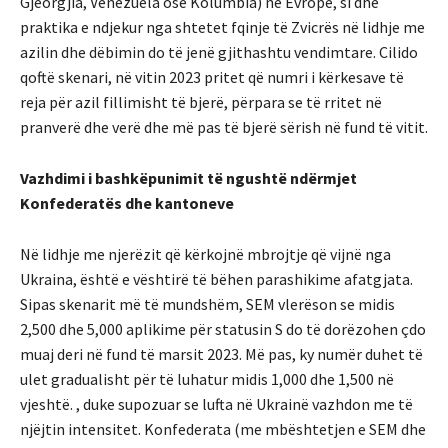
Gjeorgjia, Venezuela ose Kolumbia) në Evropë, si dhe
praktika e ndjekur nga shtetet fqinje të Zvicrës në lidhje me
azilin dhe dëbimin do të jenë gjithashtu vendimtare. Cilido
qoftë skenari, në vitin 2023 pritet që numri i kërkesave të
reja për azil fillimisht të bjerë, përpara se të rritet në
pranverë dhe verë dhe më pas të bjerë sërish në fund të vitit.
Vazhdimi i bashkëpunimit të ngushtë ndërmjet
Konfederatës dhe kantoneve
Në lidhje me njerëzit që kërkojnë mbrojtje që vijnë nga
Ukraina, është e vështirë të bëhen parashikime afatgjata.
Sipas skenarit më të mundshëm, SEM vlerëson se midis
2,500 dhe 5,000 aplikime për statusin S do të dorëzohen çdo
muaj deri në fund të marsit 2023. Më pas, ky numër duhet të
ulet gradualisht për të luhatur midis 1,000 dhe 1,500 në
vjeshtë. , duke supozuar se lufta në Ukrainë vazhdon me të
njëjtin intensitet. Konfederata (me mbështetjen e SEM dhe