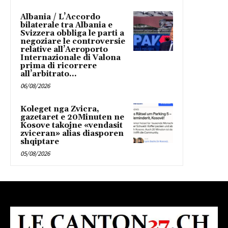
Albania / L’Accordo
bilaterale tra Albania e
Svizzera obbliga le parti a
negoziare le controversie
relative all’Aeroporto
Internazionale di Valona
prima di ricorrere
all’arbitrato...
06/08/2026
Koleget nga Zvicra,
gazetaret e 20Minuten ne
Kosove takojne «vendasit
zviceran» alias diasporen
shqiptare
05/08/2026