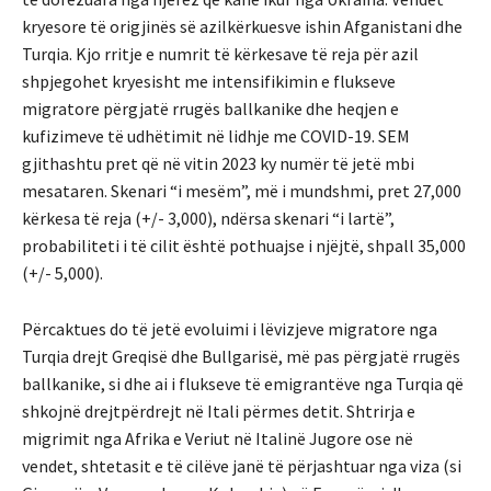
kryesore të origjinës së azilkërkuesve ishin Afganistani dhe
Turqia. Kjo rritje e numrit të kërkesave të reja për azil
shpjegohet kryesisht me intensifikimin e flukseve
migratore përgjatë rrugës ballkanike dhe heqjen e
kufizimeve të udhëtimit në lidhje me COVID-19. SEM
gjithashtu pret që në vitin 2023 ky numër të jetë mbi
mesataren. Skenari “i mesëm”, më i mundshmi, pret 27,000
kërkesa të reja (+/- 3,000), ndërsa skenari “i lartë”,
probabiliteti i të cilit është pothuajse i njëjtë, shpall 35,000
(+/- 5,000).
Përcaktues do të jetë evoluimi i lëvizjeve migratore nga
Turqia drejt Greqisë dhe Bullgarisë, më pas përgjatë rrugës
ballkanike, si dhe ai i flukseve të emigrantëve nga Turqia që
shkojnë drejtpërdrejt në Itali përmes detit. Shtrirja e
migrimit nga Afrika e Veriut në Italinë Jugore ose në
vendet, shtetasit e të cilëve janë të përjashtuar nga viza (si