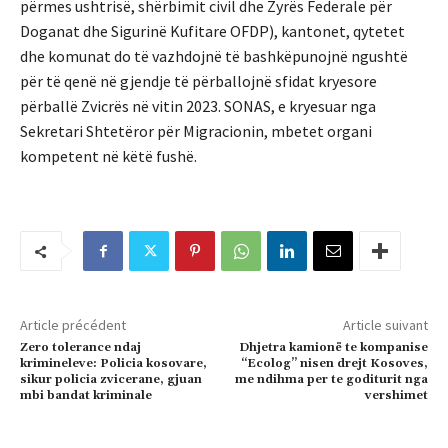
përmes ushtrisë, shërbimit civil dhe Zyrës Federale për
Doganat dhe Sigurinë Kufitare OFDP), kantonet, qytetet
dhe komunat do të vazhdojnë të bashkëpunojnë ngushtë
për të qenë në gjendje të përballojnë sfidat kryesore
përballë Zvicrës në vitin 2023. SONAS, e kryesuar nga
Sekretari Shtetëror për Migracionin, mbetet organi
kompetent në këtë fushë.
Article précédent
Article suivant
Zero tolerance ndaj
Dhjetra kamionë te kompanise
krimineleve: Policia kosovare,
“Ecolog” nisen drejt Kosoves,
sikur policia zvicerane, gjuan
me ndihma per te goditurit nga
mbi bandat kriminale
vershimet