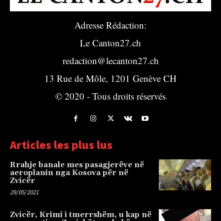
Adresse Rédaction:
Le Canton27.ch
redaction@lecanton27.ch
13 Rue de Môle, 1201 Genève CH
© 2020 - Tous droits réservés
Articles les plus lus
Rrahje banale mes pasagjerëve në
aeroplanin nga Kosova për në
Zvicër
29/05/2021
Zvicër, Krimi i tmerrshëm, u kap në