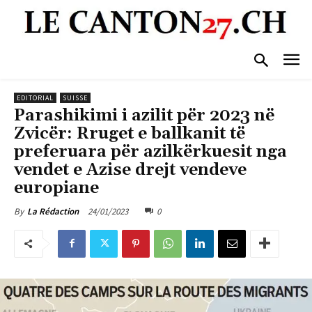
EDITORIAL
SUISSE
Parashikimi i azilit për 2023 në
Zvicër: Rruget e ballkanit të
preferuara për azilkërkuesit nga
vendet e Azise drejt vendeve
europiane
24/01/2023
0
By
La Rédaction