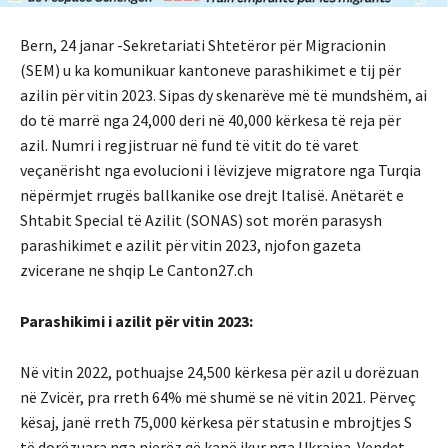
Bern, 24 janar -Sekretariati Shtetëror për Migracionin
(SEM) u ka komunikuar kantoneve parashikimet e tij për
azilin për vitin 2023. Sipas dy skenarëve më të mundshëm, ai
do të marrë nga 24,000 deri në 40,000 kërkesa të reja për
azil. Numri i regjistruar në fund të vitit do të varet
veçanërisht nga evolucioni i lëvizjeve migratore nga Turqia
nëpërmjet rrugës ballkanike ose drejt Italisë. Anëtarët e
Shtabit Special të Azilit (SONAS) sot morën parasysh
parashikimet e azilit për vitin 2023, njofon gazeta
zvicerane ne shqip Le Canton27.ch
Parashikimi i azilit për vitin 2023:
Në vitin 2022, pothuajse 24,500 kërkesa për azil u dorëzuan
në Zvicër, pra rreth 64% më shumë se në vitin 2021. Përveç
kësaj, janë rreth 75,000 kërkesa për statusin e mbrojtjes S
të dorëzuara nga njerëz që kanë ikur nga Ukraina. Vendet