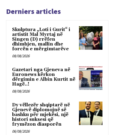
Derniers articles
Skulptura „Loti i Gurit“ i
artistit Mal Myrtaj në
Singen (D) rrëfen
dhimbjen, mallin dhe
forcën e mërgimtarëve
08/08/2026
Gazetari nga Gjeneva në
Euronews kërkon
dërgimin e Albin Kurtit në
Hagë..!
08/08/2026
Dy vëllezër shqiptarë në
Gjenevë diplomojnë së
bashku për mjekësi, një
histori suksesi që
frymëzon diasporën
06/08/2026