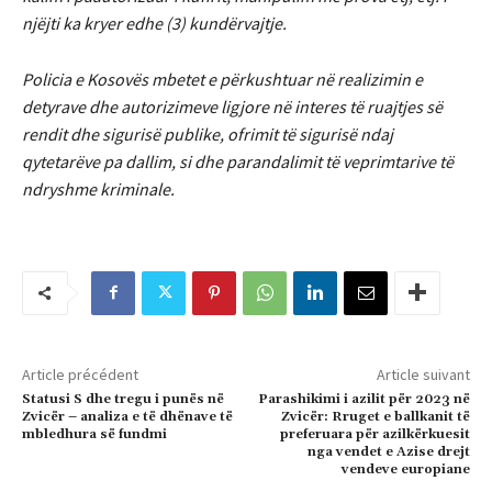
njëjti ka kryer edhe (3) kundërvajtje.
Policia e Kosovës mbetet e përkushtuar në realizimin e
detyrave dhe autorizimeve ligjore në interes të ruajtjes së
rendit dhe sigurisë publike, ofrimit të sigurisë ndaj
qytetarëve pa dallim, si dhe parandalimit të veprimtarive të
ndryshme kriminale.
Article précédent
Article suivant
Statusi S dhe tregu i punës në
Parashikimi i azilit për 2023 në
Zvicër – analiza e të dhënave të
Zvicër: Rruget e ballkanit të
mbledhura së fundmi
preferuara për azilkërkuesit
nga vendet e Azise drejt
vendeve europiane