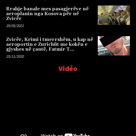
Rrahje banale mes pasagjerëve në
aeroplanin nga Kosova për në
Zvicër
29/05/2021
Zvicër, Krimi i tmerrshëm, u kap në
aeroportin e Zurichüt me kokën e
gjyshes në çantë, Fatmir T…
25/11/2020
Vidéo