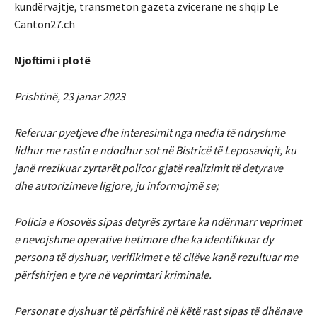
kundërvajtje, transmeton gazeta zvicerane ne shqip Le
Canton27.ch
Njoftimi i plotë
Prishtinë, 23 janar 2023
Referuar pyetjeve dhe interesimit nga media të ndryshme
lidhur me rastin e ndodhur sot në Bistricë të Leposaviqit, ku
janë rrezikuar zyrtarët policor gjatë realizimit të detyrave
dhe autorizimeve ligjore, ju informojmë se;
Policia e Kosovës sipas detyrës zyrtare ka ndërmarr veprimet
e nevojshme operative hetimore dhe ka identifikuar dy
persona të dyshuar, verifikimet e të cilëve kanë rezultuar me
përfshirjen e tyre në veprimtari kriminale.
Personat e dyshuar të përfshirë në këtë rast sipas të dhënave