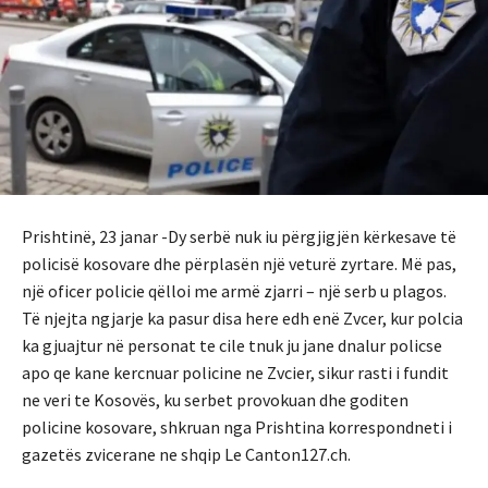
Prishtinë, 23 janar -Dy serbë nuk iu përgjigjën kërkesave të
policisë kosovare dhe përplasën një veturë zyrtare. Më pas,
një oficer policie qëlloi me armë zjarri – një serb u plagos.
Të njejta ngjarje ka pasur disa here edh enë Zvcer, kur polcia
ka gjuajtur në personat te cile tnuk ju jane dnalur policse
apo qe kane kercnuar policine ne Zvcier, sikur rasti i fundit
ne veri te Kosovës, ku serbet provokuan dhe goditen
policine kosovare, shkruan nga Prishtina korrespondneti i
gazetës zvicerane ne shqip Le Canton127.ch.