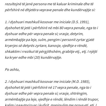
rezultojnë të jenë persona me të kaluar kriminale dhe të
përfshirë në dhjetëra veprave penale dhe kundërvajtje si:
1. I dyshuari mashkull kosovar me iniciale (D.S. 1991),
dyshohet të jetë i përfshirë në mbi 80 vepra penale, nga to i
dyshuar edhe për vepra penale si; vrasje, detyrim,
armëmbajtje pa leje, sulm, pengim i personit zyrtar gjatë
kryerjes së detyrës zyrtare, kanosje, vjedhje e rëndë,
shkaktim i rrezikut të përgjithshëm, grabitje etj., etj. I njëjti
ka kryer edhe mbi (20) kundërvajtje.
Po ashtu,
2. I dyshuari mashkull kosovar me iniciale (M.D. 1985),
dyshohet të jetë i përfshirë në 17 vepra penale, nga to i
dyshuar edhe për vepra penale si; vrasje, shtrëngim,
armëmbajtje pa leje, vjedhje e rëndë, lëndim i rëndë trupor,
kalim i paautorizuar i kufirit, manipulim me prova etj, etj. I