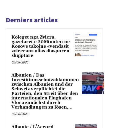
Derniers articles
Koleget nga Zvicra,
gazetaret e 20Minuten ne
Kosove takojne «vendasit
zviceran» alias diasporen
shqiptare
05/08/2026
Albanien / Das
Investitionsschutzabkommen
zwischen Albanien und der
Schweiz verpflichtet die
Parteien, den Streit über den
internationalen Flughafen
Vlora zunächst durch
Verhandlungen zu lösen,...
05/08/2026
Albanie / L’Accord