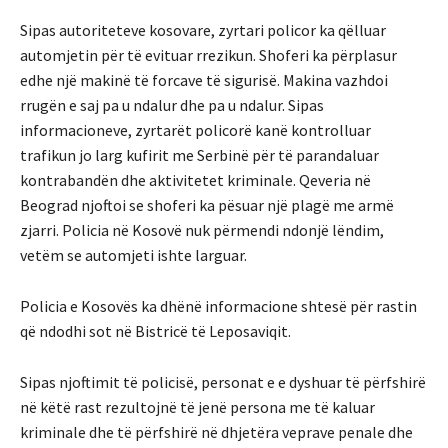
Sipas autoriteteve kosovare, zyrtari policor ka qëlluar
automjetin për të evituar rrezikun. Shoferi ka përplasur
edhe një makinë të forcave të sigurisë. Makina vazhdoi
rrugën e saj pa u ndalur dhe pa u ndalur. Sipas
informacioneve, zyrtarët policorë kanë kontrolluar
trafikun jo larg kufirit me Serbinë për të parandaluar
kontrabandën dhe aktivitetet kriminale. Qeveria në
Beograd njoftoi se shoferi ka pësuar një plagë me armë
zjarri. Policia në Kosovë nuk përmendi ndonjë lëndim,
vetëm se automjeti ishte larguar.
Policia e Kosovës ka dhënë informacione shtesë për rastin
që ndodhi sot në Bistricë të Leposaviqit.
Sipas njoftimit të policisë, personat e e dyshuar të përfshirë
në këtë rast rezultojnë të jenë persona me të kaluar
kriminale dhe të përfshirë në dhjetëra veprave penale dhe