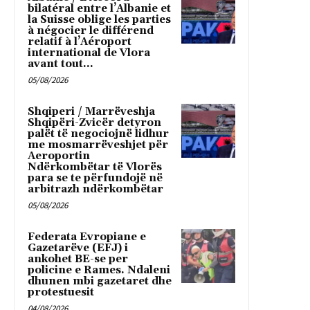
bilatéral entre l’Albanie et
la Suisse oblige les parties
à négocier le différend
relatif à l’Aéroport
international de Vlora
avant tout...
05/08/2026
Shqiperi / Marrëveshja
Shqipëri-Zvicër detyron
palët të negociojnë lidhur
me mosmarrëveshjet për
Aeroportin
Ndërkombëtar të Vlorës
para se te përfundojë në
arbitrazh ndërkombëtar
05/08/2026
Federata Evropiane e
Gazetarëve (EFJ) i
ankohet BE-se per
policine e Rames. Ndaleni
dhunen mbi gazetaret dhe
protestuesit
04/08/2026