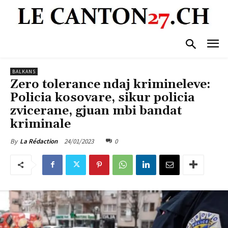
BALKANS
Zero tolerance ndaj krimineleve:
Policia kosovare, sikur policia
zvicerane, gjuan mbi bandat
kriminale
24/01/2023
0
By
La Rédaction