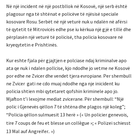
Në një incident në një postbllok në Kosovë, një serb është
plagosur nga të shtënat e policëve të njësisë speciale
kosovare Rosu. Serbët në një veturë nuk u ndalën në afërsi
të qytetit të Mitrovicës edhe pse iu kërkua një gjë e tillë dhe
përplasën një veturë të policisë, tha policia kosovare në
kryeqytetin e Prishtinës.
Kur eshte fjala për gjajtjen e polciase ndaj kriminalve apo
ata qe nuk i ndalen pollcise, kjo ndodhe jo vetme ne Kosovë
por edhe ne Zvicer dhe vendet tjera evropiane. Per shembull
ne Zvicer gati ne cdo muaj ndodhe nga nje inicident ku
policia shtien mbi qytetaret qofshin kriminele apo jo.
Mjafton t’i lexojme mediat zvicerane. Për shembull: “Një
polic i Gjenevës qëllon 7 të shtëna dhe plagos një koleg”;
“Policia qëllon sulmuesit 13 herë » («
Un policier genevois,
tire 7 coups de feu et blesse un collègue »; « Polizei schiesst
13 Mal auf Angreifer.. »)