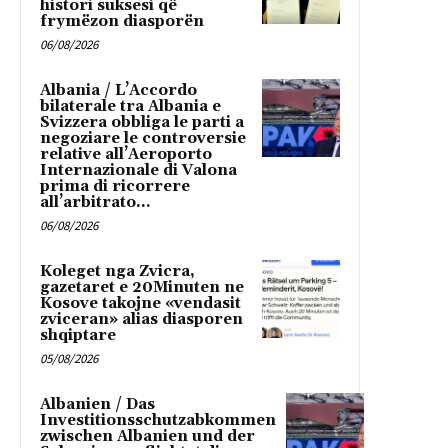
histori suksesi që
frymëzon diasporën
06/08/2026
Albania / L’Accordo
bilaterale tra Albania e
Svizzera obbliga le parti a
negoziare le controversie
relative all’Aeroporto
Internazionale di Valona
prima di ricorrere
all’arbitrato...
06/08/2026
Koleget nga Zvicra,
gazetaret e 20Minuten ne
Kosove takojne «vendasit
zviceran» alias diasporen
shqiptare
05/08/2026
Albanien / Das
Investitionsschutzabkommen
zwischen Albanien und der