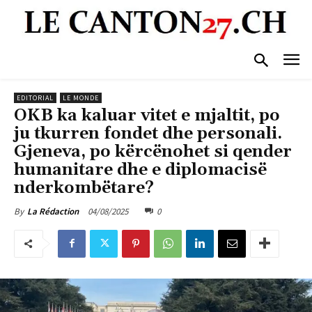
EDITORIAL
LE MONDE
OKB ka kaluar vitet e mjaltit, po
ju tkurren fondet dhe personali.
Gjeneva, po kërcënohet si qender
humanitare dhe e diplomacisë
nderkombëtare?
04/08/2025
0
By
La Rédaction