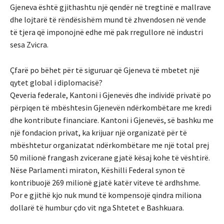
Gjeneva është gjithashtu një qendër në tregtinë e mallrave
dhe lojtarë të rëndësishëm mund të zhvendosen në vende
të tjera që imponojnë edhe më pak rregullore në industri
sesa Zvicra.
Çfarë po bëhet për të siguruar që Gjeneva të mbetet një
qytet global i diplomacisë?
Qeveria federale, Kantoni i Gjenevës dhe individë privatë po
përpiqen të mbështesin Gjenevën ndërkombëtare me kredi
dhe kontribute financiare. Kantoni i Gjenevës, së bashku me
një fondacion privat, ka krijuar një organizatë për të
mbështetur organizatat ndërkombëtare me një total prej
50 milionë frangash zvicerane gjatë kësaj kohe të vështirë.
Nëse Parlamenti miraton, Këshilli Federal synon të
kontribuojë 269 milionë gjatë katër viteve të ardhshme.
Por e gjithë kjo nuk mund të kompensojë qindra miliona
dollarë të humbur çdo vit nga Shtetet e Bashkuara.