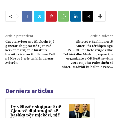
Article précédent
Article suivant
Gazeta zvicerane Blick.ch: Një
Shtetet e Bashkuara të
gazetar shqiptar në Gjenevë
Amerikës tërhiqen nga
kërkon ngritjen e bustit të
UNESCO, në këtë rrugë edhe
heroit zviceran Guillaume Tell
Tel Aivi dhe Madridi, sepse kjo
në Kosovë, për ta falënderuar
organizate e OKB-së ne vitin
Zvicrën
2011 e njohu Palestinën si
shtet. Madridi ka hallin e vete…
Derniers articles
Dy vëllezër shqiptarë në
Gjenevë diplomojnë së
bashku për mjekësi, një