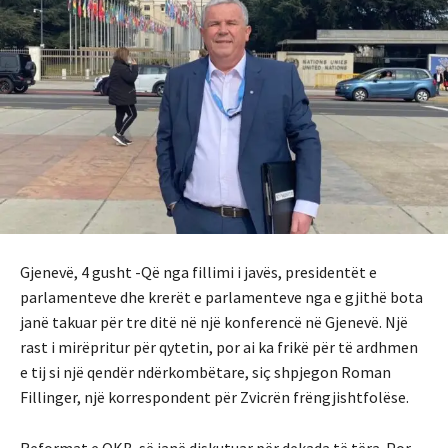
Gjenevë, 4 gusht -Që nga fillimi i javës, presidentët e
parlamenteve dhe krerët e parlamenteve nga e gjithë bota
janë takuar për tre ditë në një konferencë në Gjenevë. Një
rast i mirëpritur për qytetin, por ai ka frikë për të ardhmen
e tij si një qendër ndërkombëtare, siç shpjegon Roman
Fillinger, një korrespondent për Zvicrën frëngjishtfolëse.