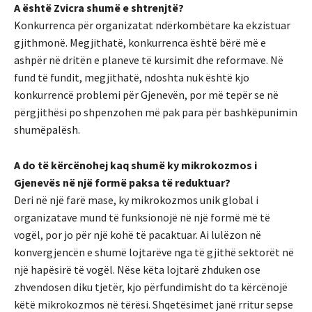
A është Zvicra shumë e shtrenjtë?
Konkurrenca për organizatat ndërkombëtare ka ekzistuar
gjithmonë. Megjithatë, konkurrenca është bërë më e
ashpër në dritën e planeve të kursimit dhe reformave. Në
fund të fundit, megjithatë, ndoshta nuk është kjo
konkurrencë problemi për Gjenevën, por më tepër se në
përgjithësi po shpenzohen më pak para për bashkëpunimin
shumëpalësh.
A do të kërcënohej kaq shumë ky mikrokozmos i
Gjenevës në një formë paksa të reduktuar?
Deri në një farë mase, ky mikrokozmos unik global i
organizatave mund të funksionojë në një formë më të
vogël, por jo për një kohë të pacaktuar. Ai lulëzon në
konvergjencën e shumë lojtarëve nga të gjithë sektorët në
një hapësirë të vogël. Nëse këta lojtarë zhduken ose
zhvendosen diku tjetër, kjo përfundimisht do ta kërcënojë
këtë mikrokozmos në tërësi. Shqetësimet janë rritur sepse