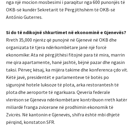
nga një mocion mosbesimi i paraqitur nga 600 punonjës të
OKB-së kundër Sekretarit të Përgjithshëm të OKB-së
António Guterres.
Si do të ndikojnë shkurtimet në ekonominë e Gjenevës?
Rreth 35,000 njerëz që punojnë në Gjenevë në OKB dhe
organizata të tjera ndërkombëtare janë një forcë
ekonomike: Ata në përgjithësi fitojnë para të mira, marrin
me qira apartamente, hanë jashtë, bëjnë pazar dhe ngasin
taksi. Përveç kësaj, ka mijëra takime dhe konferenca çdo vit.
Këtë javë, presidentët e parlamenteve të botës po
sigurojnë hotele luksoze të plota, arka restorantesh të
plota dhe aeroporte të ngarkuara. Qeveria federale
vlerëson se Gjeneva ndërkombëtare kontribuon rreth katër
miliardë franga zvicerane në prodhimin ekonomik të
Zvicrës. Në kantonin e Gjenevës, shifra është mbi dhjetë
përqind, konstaton SFR.