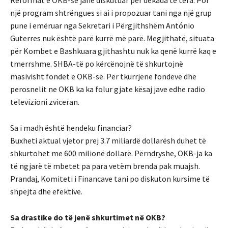
Reformat e OKB-së janë diskutuar për dekada të tëra. Por
një program shtrëngues si ai i propozuar tani nga një grup
pune i emëruar nga Sekretari i Përgjithshëm António
Guterres nuk është parë kurrë më parë. Megjithatë, situata
për Kombet e Bashkuara gjithashtu nuk ka qenë kurrë kaq e
tmerrshme. SHBA-të po kërcënojnë të shkurtojnë
masivisht fondet e OKB-së. Për tkurrjene fondeve dhe
perosnelit ne OKB ka ka folur gjate kësaj jave edhe radio
televizioni zviceran.
Sa i madh është hendeku financiar?
Buxheti aktual vjetor prej 3.7 miliardë dollarësh duhet të
shkurtohet me 600 milionë dollarë. Përndryshe, OKB-ja ka
të ngjarë të mbetet pa para vetëm brenda pak muajsh.
Prandaj, Komiteti i Financave tani po diskuton kursime të
shpejta dhe efektive.
Sa drastike do të jenë shkurtimet në OKB?