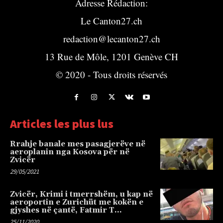
Adresse Rédaction:
Le Canton27.ch
redaction@lecanton27.ch
13 Rue de Môle, 1201 Genève CH
© 2020 - Tous droits réservés
Articles les plus lus
Rrahje banale mes pasagjerëve në
aeroplanin nga Kosova për në
Zvicër
29/05/2021
Zvicër, Krimi i tmerrshëm, u kap në
aeroportin e Zurichüt me kokën e
gjyshes në çantë, Fatmir T…
25/11/2020