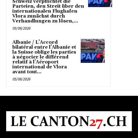
Schweiz verpflichtet die
Parteien, den Streit über den
internationalen Flughafen
Vlora zunächst durch
Verhandlungen zu lösen,...
05/08/2026
Albanie / L’Accord
bilatéral entre l’Albanie et
la Suisse oblige les parties
à négocier le différend
relatif à l’Aéroport
international de Vlora
avant tout...
05/08/2026