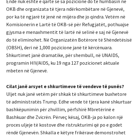
Ende nuk është e qartë se sa pozicione do të humbasin në
OKB dhe organizata të tjera ndërkombëtare në Gjenevë,
por ka të ngjarë të jenë në mijëra dhe jo qindra. Vetëm në
Komisionerin e Lartë të OKB-së për Refugjatët, pothuajse
gjysma e menaxhmentit të lartë në selinë e saj në Gjenevë
do të eliminohet. Në Organizatën Botërore të Shëndetësisë
(OBSH), deri në 1,000 pozicione janë të kërcënuara.
Shkurtimet janë dramatike, për shembull, në UNAIDS,
programin HIV/AIDS, ku 19 nga 127 pozicionet aktuale
mbeten në Gjenevë.
Cilat janë arsyet e shkurtimeve të vendeve të punës?
Uljet nuk janë vetëm për shkak të shkurtimeve buxhetore
të administratës Trump. Edhe vende të tjera kanë shkurtuar
bashkëpunimin për zhvillim, përfshirë Mbretërinë e
Bashkuar dhe Zvicrën. Përveç kësaj, OKB-ja po kalon një
proces uljeje të kostove dhe ristrukturimi që po e godet
rëndë Gjenevën. Shkalla e këtyre frikërave demonstrohet