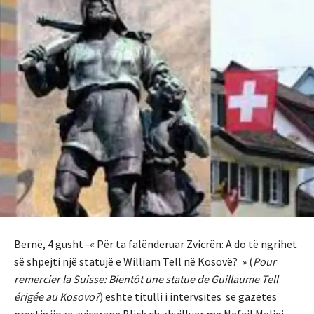
Bernë, 4 gusht -« Për ta falënderuar Zvicrën: A do të ngrihet
së shpejti një statujë e William Tell në Kosovë? » (
Pour
remercier la Suisse: Bientôt une statue de Guillaume Tell
érigée au Kosovo?
) eshte titulli i intervsites se gazetes