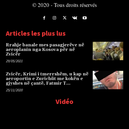
© 2020 - Tous droits réservés
Articles les plus lus
Rrahje banale mes pasagjerëve në
aeroplanin nga Kosova për në
Zvicër
29/05/2021
Zvicër, Krimi i tmerrshëm, u kap në
aeroportin e Zurichüt me kokën e
gjyshes në çantë, Fatmir T…
25/11/2020
Vidéo