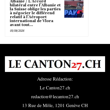
Albanie / L’Accord
bilatéral entre l’Albanie et
la Suisse oblige les parties
à négocier le différend
relatif à l’Aéroport
international de Vlora
avant tout...
05/08/2026
Adresse Rédaction:
Le Canton27.ch
redaction@lecanton27.ch
13 Rue de Môle, 1201 Genève CH