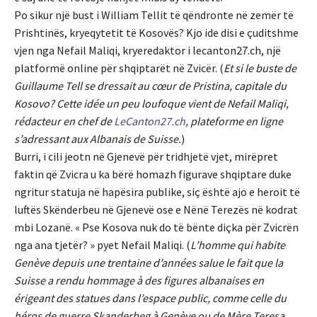
Po sikur një bust i William Tellit të qëndronte në zemër të
Prishtinës, kryeqytetit të Kosovës? Kjo ide disi e çuditshme
vjen nga Nefail Maliqi, kryeredaktor i lecanton27.ch, një
platformë online për shqiptarët në Zvicër. (
Et si le buste de
Guillaume Tell se dressait au cœur de Pristina, capitale du
Kosovo? Cette idée un peu loufoque vient de Nefail Maliqi,
rédacteur en chef de
LeCanton27.ch
, plateforme en ligne
s’adressant aux Albanais de Suisse.
)
Burri, i cili jeotn në Gjenevë për tridhjetë vjet, mirëpret
faktin që Zvicra u ka bërë homazh figurave shqiptare duke
ngritur statuja në hapësira publike, siç është ajo e heroit të
luftës Skënderbeu në Gjenevë ose e Nënë Terezës në kodrat
mbi Lozanë. « Pse Kosova nuk do të bënte diçka për Zvicrën
nga ana tjetër? » pyet Nefail Maliqi. (
L’homme qui habite
Genève depuis une trentaine d’années salue le fait que la
Suisse a rendu hommage à des figures albanaises en
érigeant des statues dans l’espace public, comme celle du
héros de guerre Skanderbeg à Genève ou de Mère Teresa