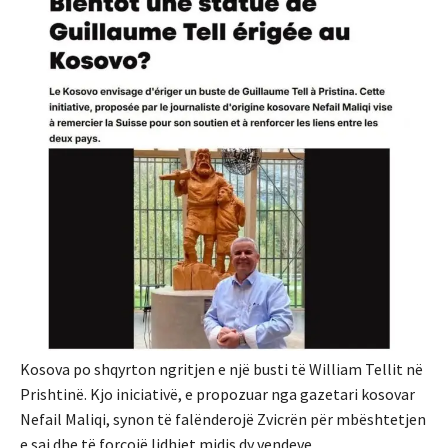
Kosova po shqyrton ngritjen e një busti të William Tellit në
Prishtinë. Kjo iniciativë, e propozuar nga gazetari kosovar
Nefail Maliqi, synon të falënderojë Zvicrën për mbështetjen
e saj dhe të forcojë lidhjet midis dy vendeve.