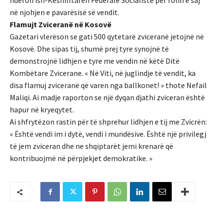
nderon ish-Këshilltaren Federale Socialiste për rolin e saj
në njohjen e pavarësisë së vendit.
Flamujt Zviceranë në Kosovë
Gazetari vlerëson se gati 500 qytetarë zviceranë jetojnë në
Kosovë. Dhe sipas tij, shumë prej tyre synojnë të
demonstrojnë lidhjen e tyre me vendin në këtë Ditë
Kombëtare Zvicerane. « Në Viti, në juglindje të vendit, ka
disa flamuj zviceranë që varen nga ballkonet! » thote Nefail
Maliqi. Ai madje raporton se një dyqan djathi zviceran është
hapur në kryeqytet.
Ai shfrytëzon rastin për të shprehur lidhjen e tij me Zvicrën:
« Është vendi im i dytë, vendi i mundësive. Është një privilegj
të jem zviceran dhe ne shqiptarët jemi krenarë që
kontribuojmë në përpjekjet demokratike. »