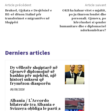
Article précédent
Article suivant
Bruksel, Gjykata e Drejtësisë e
OKB ka kaluar vitet e mjaltit,
BE-së dënon Italinë për
po ju tkurren fondet dhe
transferimet e migrantëve në
personali. Gjeneva, po
Shqipëri
kërcënohet si qender
humanitare dhe e diplomacisë
nderkombëtare?
Derniers articles
Dy vëllezër shqiptarë në
Gjenevë diplomojnë së
bashku për mjekësi, një
histori suksesi që
frymëzon diasporën
06/08/2026
Albania / L’Accordo
bilaterale tra Albania e
Svizzera obbliga le parti a