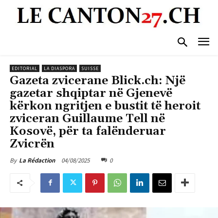
EDITORIAL
LA DIASPORA
SUISSE
Gazeta zvicerane Blick.ch: Një
gazetar shqiptar në Gjenevë
kërkon ngritjen e bustit të heroit
zviceran Guillaume Tell në
Kosovë, për ta falënderuar
Zvicrën
04/08/2025
0
By
La Rédaction