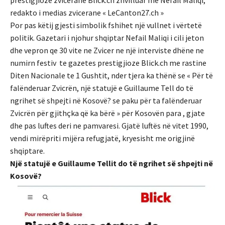
prestigjioze zvicerane Blick.ch zhvilluar me Nefail Maliqi,
redakto i medias zvicerane « LeCanton27.ch »
Por pas këtij gjesti simbolik fshihet një vullnet i vërtetë
politik. Gazetari i njohur shqiptar Nefail Maliqi i cili jeton
dhe vepron qe 30 vite ne Zvicer ne një interviste dhëne ne
numirn festiv te gazetes prestigjioze Blick.ch me rastine
Diten Nacionale te 1 Gushtit, nder tjera ka thënë se « Për të
falënderuar Zvicrën, një statujë e Guillaume Tell do të
ngrihet së shpejti në Kosovë? se paku për ta falënderuar
Zvicrën për gjithçka që ka bërë » për Kosovën para , gjate
dhe pas luftes deri ne pamvaresi. Gjatë luftës në vitet 1990,
vendi mirëpriti mijëra refugjatë, kryesisht me origjinë
shqiptare.
Një statujë e Guillaume Tellit do të ngrihet së shpejti në
Kosovë?