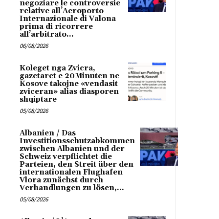
negoziare le controversie
relative all’Aeroporto
Internazionale di Valona
prima di ricorrere
all’arbitrato...
06/08/2026
Koleget nga Zvicra,
gazetaret e 20Minuten ne
Kosove takojne «vendasit
zviceran» alias diasporen
shqiptare
05/08/2026
Albanien / Das
Investitionsschutzabkommen
zwischen Albanien und der
Schweiz verpflichtet die
Parteien, den Streit über den
internationalen Flughafen
Vlora zunächst durch
Verhandlungen zu lösen,...
05/08/2026