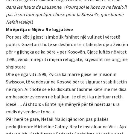
dans les hauts de Lausanne. «Pourquoi le Kosovo ne ferait-il
pas à son tour quelque chose pour la Suisse?», questionne
Nefail Maliqi
.)
Mirëpritja e Mijëra Refugjatëve
Por pas këtij gjesti simbolik fshihet një vullnet i vërtetë
politik. Gazetari thotë se dëshiron të « falënderojë » Zvicrën
për « gjithçka që ka bërë » për Kosovën. Gjatë luftës në vitet
1990, vendi mirëpriti mijëra refugjatë, kryesisht me origjinë
shqiptare.
Dhe që nga viti 1999, Zvicra ka marrë pjesë në misionin
Swisscoy, të vendosur në Kosovë për të siguruar stabilitetin
në rajon. Ai thotë se e ka diskutuar tashmë këtë me me disa
ambasador zviceran në ballkan, te cilet i ka njoftuar rreth
idesë…. Ai shton: « Është një mënyrë për të ndërtuar ura
midis dy vendeve tona. »
Për herë të parë, Nefail Maliqi qëndron pas pllakës
përkujtimore Micheline Calmy-Rey të instaluar në Vitti. Ajo