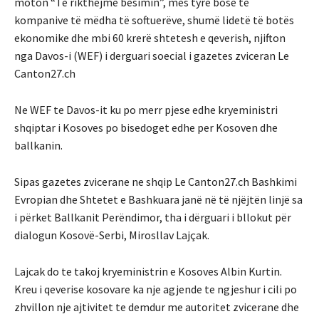
moton “Të rikthejmë besimin”, mes tyre bosë të
kompanive të mëdha të softuerëve, shumë lidetë të botës
ekonomike dhe mbi 60 krerë shtetesh e qeverish, njifton
nga Davos-i (WEF) i derguari soecial i gazetes zviceran Le
Canton27.ch
Ne WEF te Davos-it ku po merr pjese edhe kryeministri
shqiptar i Kosoves po bisedoget edhe per Kosoven dhe
ballkanin.
Sipas gazetes zvicerane ne shqip Le Canton27.ch Bashkimi
Evropian dhe Shtetet e Bashkuara janë në të njëjtën linjë sa
i përket Ballkanit Perëndimor, tha i dërguari i bllokut për
dialogun Kosovë-Serbi, Mirosllav Lajçak.
Lajcak do te takoj kryeministrin e Kosoves Albin Kurtin.
Kreu i qeverise kosovare ka nje agjende te ngjeshur i cili po
zhvillon nje ajtivitet te demdur me autoritet zvicerane dhe