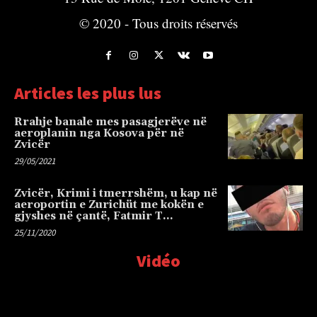
© 2020 - Tous droits réservés
Articles les plus lus
Rrahje banale mes pasagjerëve në
aeroplanin nga Kosova për në
Zvicër
29/05/2021
Zvicër, Krimi i tmerrshëm, u kap në
aeroportin e Zurichüt me kokën e
gjyshes në çantë, Fatmir T…
25/11/2020
Vidéo