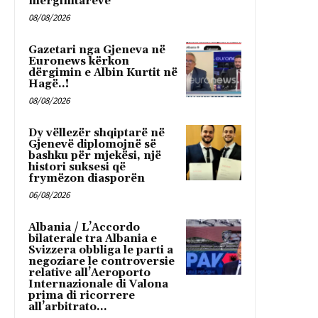
mërgimtarëve
08/08/2026
Gazetari nga Gjeneva në
Euronews kërkon
dërgimin e Albin Kurtit në
Hagë..!
08/08/2026
Dy vëllezër shqiptarë në
Gjenevë diplomojnë së
bashku për mjekësi, një
histori suksesi që
frymëzon diasporën
06/08/2026
Albania / L’Accordo
bilaterale tra Albania e
Svizzera obbliga le parti a
negoziare le controversie
relative all’Aeroporto
Internazionale di Valona
prima di ricorrere
all’arbitrato...