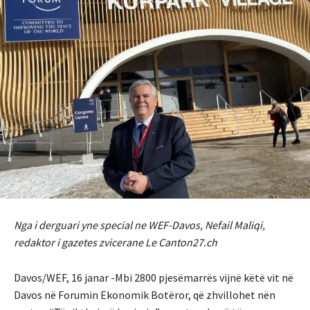
Nga i derguari yne special ne WEF-Davos, Nefail Maliqi,
redaktor i gazetes zvicerane Le Canton27.ch
Davos/WEF, 16 janar -Mbi 2800 pjesëmarrës vijnë këtë vit në
Davos në Forumin Ekonomik Botëror, që zhvillohet nën