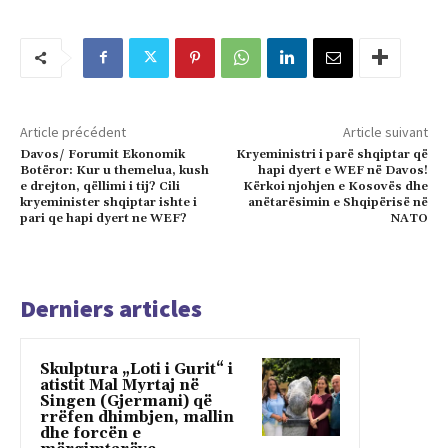
Article précédent
Article suivant
Davos/ Forumit Ekonomik
Kryeministri i parë shqiptar që
Botëror: Kur u themelua, kush
hapi dyert e WEF në Davos!
e drejton, qëllimi i tij? Cili
Kërkoi njohjen e Kosovës dhe
kryeminister shqiptar ishte i
anëtarësimin e Shqipërisë në
pari qe hapi dyert ne WEF?
NATO
Derniers articles
Skulptura „Loti i Gurit“ i
atistit Mal Myrtaj në
Singen (Gjermani) që
rrëfen dhimbjen, mallin
dhe forcën e