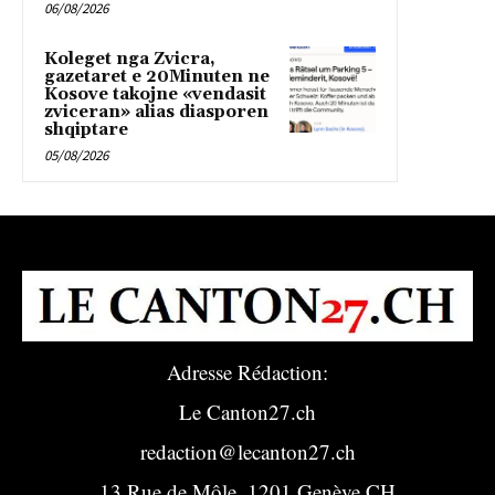
06/08/2026
Koleget nga Zvicra,
gazetaret e 20Minuten ne
Kosove takojne «vendasit
zviceran» alias diasporen
shqiptare
05/08/2026
Adresse Rédaction:
Le Canton27.ch
redaction@lecanton27.ch
13 Rue de Môle, 1201 Genève CH