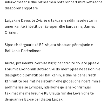
nderkometar si dhe biznesmen boteror perfshire ketu edhe
diasporen shqiptare.
Lajçak në Davos të Zvicrës u takua me ndihmësekretarin
amerikan të Shtetit për Evropën dhe Euroazinë, James
O’Brien.
Sipas të dërguarit të BE-së, ata biseduan për rajonin e
Ballkanit Perëndimor.
Kurse, presidenti i Serbisë Vuçiç për tri ditë do jetë pjesë e
Forumit Ekonomik Botëror, ku do merr pjesë në sesionin e
dialogut diplomatik për Ballkanin, si dhe në panel rreth
kthimit të besimit në sistemin dhe global dhe ndërtimin e
ardhmërisë së Evropës, ndërkohë që janë konfirmuar
takimet me me kreun e KE Ursula fon der Leyen dhe të
dërguarin e BE-së për dialog Lajçak