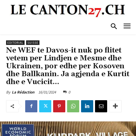
EDITORIAL
SUISSE
Ne WEF te Davos-it nuk po flitet
vetem per Lindjen e Mesme dhe
Ukrainen, por edhe per Kosoven
dhe Ballkanin. Ja agjenda e Kurtit
dhe e Vucicit…
16/01/2024
0
By
La Rédaction