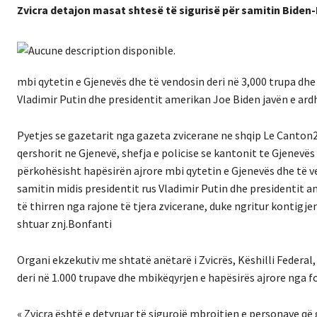
Zvicra detajon masat shtesë të sigurisë për samitin Biden
mbi qytetin e Gjenevës dhe të vendosin deri në 3,000 trupa dhe o
Vladimir Putin dhe presidentit amerikan Joe Biden javën e ar
Pyetjes se gazetarit nga gazeta zvicerane ne shqip Le Canton2
qershorit ne Gjenevë, shefja e policise se kantonit te Gjenevës
përkohësisht hapësirën ajrore mbi qytetin e Gjenevës dhe të ven
samitin midis presidentit rus Vladimir Putin dhe presidentit a
të thirren nga rajone të tjera zvicerane, duke ngritur kontigje
shtuar znj.Bonfanti
Organi ekzekutiv me shtatë anëtarë i Zvicrës, Këshilli Federa
deri në 1.000 trupave dhe mbikëqyrjen e hapësirës ajrore nga f
« Zvicra është e detyruar të sigurojë mbrojtjen e personave që 