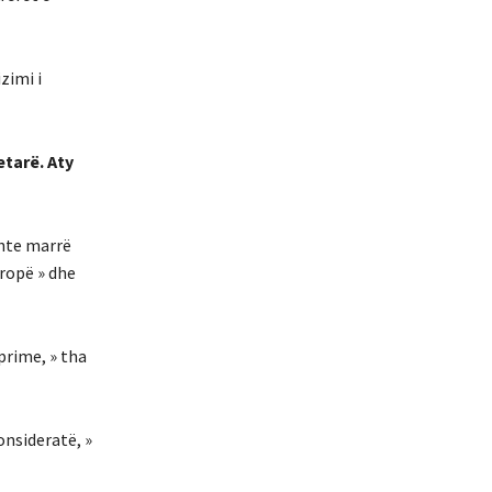
zimi i
etarë. Aty
shte marrë
vropë » dhe
prime, » tha
onsideratë, »