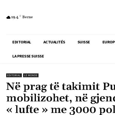
19.4
C
Berne
EDITORIAL
ACTUALITÉS
SUISSE
EUROP
LA PRESSE SUISSE
EDITORIAL
LE MONDE
Në prag të takimit P
mobilizohet, në gjen
« lufte » me 3000 pol