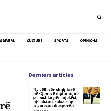
TS DIVERS
CULTURE
SPORTS
OPINIONS
Derniers articles
Dy vëllezër shqiptarë
në Gjenevë diplomojnë
së bashku për mjekësi,
një histori suksesi që
erë
frymëzon diasporën