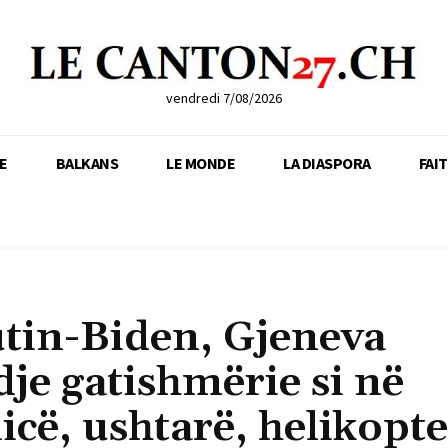
vendredi 7/08/2026
E
BALKANS
LE MONDE
LA DIASPORA
FAI
utin-Biden, Gjeneva
dje gatishmërie si në
icë, ushtarë, helikopt