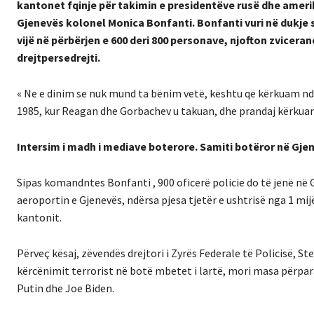
kantonet fqinje për takimin e presidentëve rusë dhe amerik
Gjenevës kolonel Monica Bonfanti. Bonfanti vuri në dukje 
vijë në përbërjen e 600 deri 800 personave, njofton zvicera
drejtpersedrejti.
« Ne e dinim se nuk mund ta bënim vetë, kështu që kërkuam ndi
1985, kur Reagan dhe Gorbachev u takuan, dhe prandaj kërkuam
Intersim i madh i mediave boterore. Samiti botëror në Gjen
Sipas komandntes Bonfanti , 900 oficerë policie do të jenë në 
aeroportin e Gjenevës, ndërsa pjesa tjetër e ushtrisë nga 1 mij
kantonit.
Përveç kësaj, zëvendës drejtori i Zyrës Federale të Policisë, St
kërcënimit terrorist në botë mbetet i lartë, mori masa përpar
Putin dhe Joe Biden.