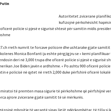
-Putin
Autoritetet zvicerane planifik
kufizojnë përkohësisht hapësir
ficerë policie si pjesë e sigurisë shtesë për samitin midis presiden
dhshme
7.ch rreth numrit te forcave policore dhe ushtarake gjate samitit 
 kolenes Monica Bonfanti ju eshte përgjigjru se « kemi planifikuar 
dosin deri në 3,000 trupa dhe oficerë policie si pjesë e sigurisë s
merikan Joe Biden javën e ardhshme. « Po ashtu 900 oficerë policie
ntin e policisë në qytet në rreth 2,000 duke përfshirë oficerë lokal
l, miratoi të premten masa sigurie të përkohshme që përfshijnë ve
orca ajrore zvicerane gjatë samitit të së mërkurës.
gëzojnë mbrojtje të veçantë sipas ligjit ndërkombëtar, të tilla si k