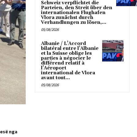
Schweiz verpflichtet die
Parteien, den Streit über den
internationalen Flughafen
Vlora zunächst durch
Verhandlungen zu lösen,...
05/08/2026
Albanie / L’Accord
bilatéral entre l’Albanie
et la Suisse oblige les
parties à négocier le
différend relatif à
l’Aéroport
international de Vlora
avant tout...
05/08/2026
tesë nga