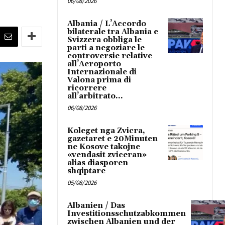
06/08/2026
Albania / L’Accordo
bilaterale tra Albania e
Svizzera obbliga le
parti a negoziare le
controversie relative
all’Aeroporto
Internazionale di
Valona prima di
ricorrere
all’arbitrato...
06/08/2026
Koleget nga Zvicra,
gazetaret e 20Minuten
ne Kosove takojne
«vendasit zviceran»
alias diasporen
shqiptare
05/08/2026
Albanien / Das
Investitionsschutzabkommen
zwischen Albanien und der