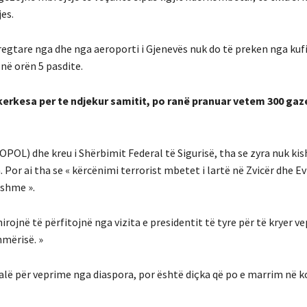
es.
regtare nga dhe nga aeroporti i Gjenevës nuk do të preken nga kufi
në orën 5 pasdite.
kerkesa per te ndjekur samitit, po ranë pranuar vetem 300 gaz
DOPOL) dhe kreu i Shërbimit Federal të Sigurisë, tha se zyra nuk ki
Por ai tha se « kërcënimi terrorist mbetet i lartë në Zvicër dhe E
nshme ».
rojnë të përfitojnë nga vizita e presidentit të tyre për të kryer ve
hmërisë. »
lë për veprime nga diaspora, por është diçka që po e marrim në k