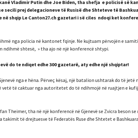
anë Vladimir Putin dhe Joe Biden, tha shefja e policisë së kan
se secili prej delegacioneve të Rusisë dhe Shteteve të Bashkua
ne në shqip Le Canton27.ch gazetari i së ciles ndoqi ket konfer
hmë nga policia në kantonet fqinje. Ne kujtuam përvojën e samitit
 ndihmë shtesë, » tha ajo në një konferencë shtypi.
evë do te ndiqet edhe 300 gazetarë, aty edhe një shqiptar!
Gjenevë nga e hëna. Përveç kësaj, një batalion ushtarak do të jetë 
ë vetë të caktuar nga autoritetet do të ndihmojë në ruajtjen e kufij
efan Theimer, tha në një konferencë në Gjenevë se Zvicra beson se n
a takimit të drejtuesve të Federatës Ruse dhe Shtetet e Bashkuara