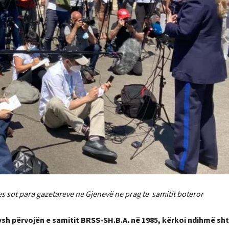
es sot para gazetareve ne Gjenevë ne prag te samitit boteror
ysh përvojën e samitit BRSS-SH.B.A. në 1985, kërkoi ndihmë sh