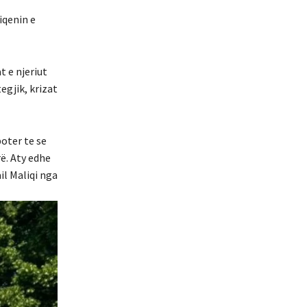
iqenin e
t e njeriut
egjik, krizat
oter te se
ë. Aty edhe
il Maliqi nga