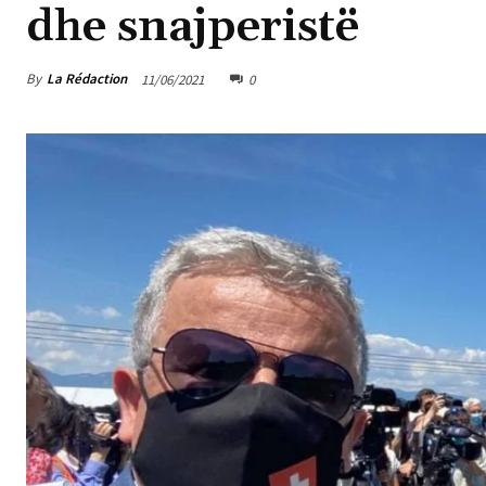
dhe snajperistë
By
La Rédaction
11/06/2021
0