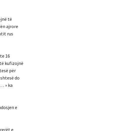
ojnë të
ën ajrore
tit rus
te 16
të kufizojnë
htesë për
 shtesë do
ë… » ka
ndosjen e
rerët e