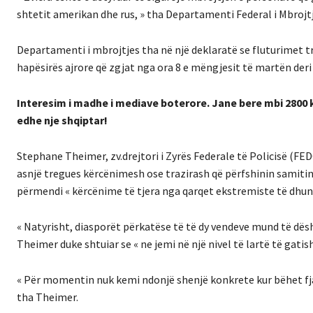
shtetit amerikan dhe rus, » tha Departamenti Federal i Mbrojtj
Departamenti i mbrojtjes tha në një deklaratë se fluturimet t
hapësirës ajrore që zgjat nga ora 8 e mëngjesit të martën deri 
Interesim i madhe i mediave boterore. Jane bere mbi 2800 
edhe nje shqiptar!
Stephane Theimer, zv.drejtori i Zyrës Federale të Policisë (FE
asnjë tregues kërcënimesh ose trazirash që përfshinin samitin. 
përmendi « kërcënime të tjera nga qarqet ekstremiste të dhu
« Natyrisht, diasporët përkatëse të të dy vendeve mund të dëshi
Theimer duke shtuiar se « ne jemi në një nivel të lartë të gatis
« Për momentin nuk kemi ndonjë shenjë konkrete kur bëhet fja
tha Theimer.