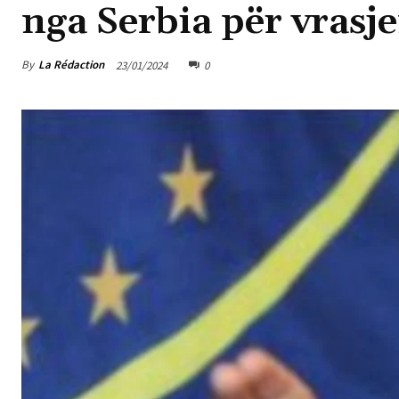
nga Serbia për vrasjen
By
La Rédaction
23/01/2024
0