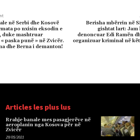
nt
ale në Serbi dhe Kosovë
Berisha mbërrin në 
mata po nxisin eksodin e
gishtat lart: Jam
, duke mashtruar
denoncuar Edi Ramën dh
 « paska punë » në Zvicër.
organizuar kriminal në kë
ina dhe Berna i demanton!
Articles les plus lus
Rrahje banale mes pasagjerëve në
aeroplanin nga Kosova për në
Zvicër
29/05/2021