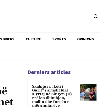
TS DIVERS
CULTURE
SPORTS
OPINIONS
Derniers articles
Skulptura „Loti i
në
Gurit“ i artistit Mal
Myrtaj në Singen (D)
rrëfen dhimbjen,
met
mallin dhe forcën e
mërgimtarëve