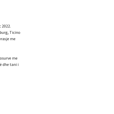
t 2022.
sburg, Ticino
vrasje me
rgosurve me
 dhe tani i