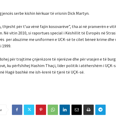
encës serbe kishin kërkuar të vrisnin Dick Martyn.
thjesht për t’ua vënë fajin kosovarëve”, tha ai në pranverën e viti
n.
Në vitin 2010, si raportues special i Këshillit të Evropës në Stra
ovës per abuzime me uniformen e UCK-së te cilet bëneë krime dhe 
i 1999.
ndohej për trajtime çnjerëzore të njerëzve dhe për vrasjen e të bu
ë, ku përfshihej Hashim Thaçi, lider politik i atëhershëm i UÇK-së
në Hagë bashkë me ish-krerë të tjerë të UÇK-së.
er