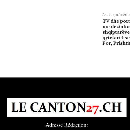
Article précéde
TV dhe port
me dezinfor
shqiptarëve
qytetarët se
Por, Prisht
Adresse Rédaction: