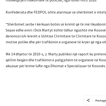
Konfederata dhe FEDPOL ishte alarmuar se shërbimet e inteligj
“Shërbimet serbe i kërkuan botës së krimit që të më likuidonin, 
Sepse edhe emri i Dick Martyt është lidhur ngushtë me Kosovë
denoncoi ish-krerët e Ushtise Clirmitare te Clirmtare te Kos
motive polike dhe për trafikimin e organeve të kryer që nga vit
Më 14 dhjetor të 2010-s, z. Marty publikoi një raport ku prete
qëllim heqjen dhe trafikimin e paligjshëm të organeve në Kosov
akuzuar për krime lufte nga Dhomat e Specializuar të Kosovës 
Partag