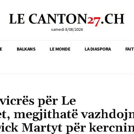
samedi 8/08/2026
E
BALKANS
LE MONDE
LA DIASPORA
FAI
vicrës për Le
t, megjithatë vazhdoj
Dick Martyt për kercni