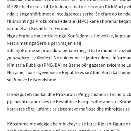
Më 28 dhjetor të vitit të kaluar, senatori zviceran Dick Marty
ndaj tij nga shërbimet e inteligjencës serbe. Se cfare do te nd
f
illimisht nga Prokuroria Federale (MPC) kane shprehur keqardh
ish-anëtar i Këshillit të Evropës.
Nga përghija e autortieve nga Konfederata Helvetike, kuptuam
kercnimet nga Serbia për vrasjen e tij
« Ju njoftojmë se procedura penale megjithatë mund të vazhdo
poursuivre… / Redact.
)
Ne nuk mund të japim ndonjë informac
Ministria Publike (PMB/BA) ne Berne për gazeten zvicerane L
Ndryshe, i pari i Qeverisë se Republikes se Albin Kurti ka thë
së Punëve të Brendshme.
Ish-deputeti radikal dhe Prokurori i Përgjithshëm i Ticino Dic
gjithashtu raportues në Këshillin e Evropës dhe anëtar i Komisi
karrierës së tij luftimit të sistemeve mafioze dhe mbrojtjes së l
Kërcënime me vdekje dhe mbikëqyrje të lartë
Kjo ish-figurë e
mbikëqyrjen maksimale të policisë, nga fundi i vitit 2020.