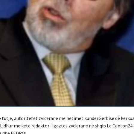
h e tutje, autoritetet zvicerane me hetimet kunder Serbise që kerku
e…Lidhur me kete redaktori i gaztes zvcierane në shqip Le Canton24
ke dhe FEDPOL