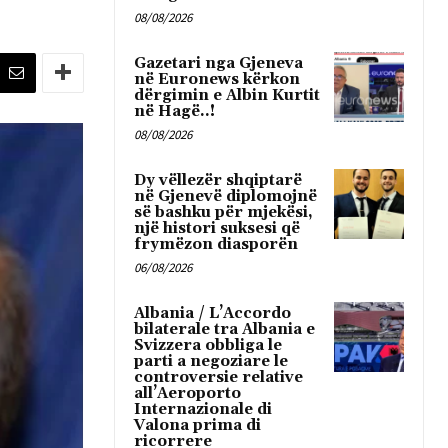
08/08/2026
Gazetari nga Gjeneva
në Euronews kërkon
dërgimin e Albin Kurtit
në Hagë..!
08/08/2026
Dy vëllezër shqiptarë
në Gjenevë diplomojnë
së bashku për mjekësi,
një histori suksesi që
frymëzon diasporën
06/08/2026
Albania / L’Accordo
bilaterale tra Albania e
Svizzera obbliga le
parti a negoziare le
controversie relative
all’Aeroporto
Internazionale di
Valona prima di
ricorrere