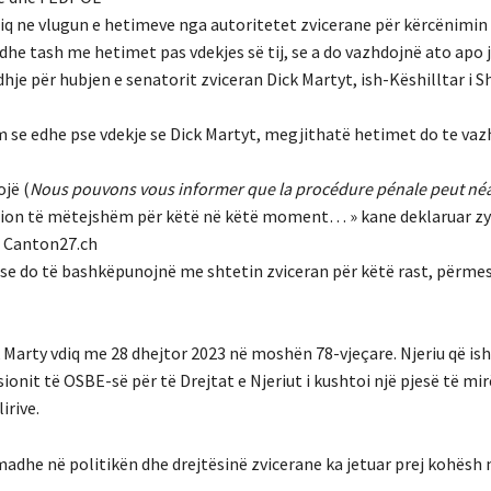
 vdiq ne vlugun e hetimeve nga autoritetet zvicerane për kërcënimi
odhe tash me hetimet pas vdekjes së tij, se a do vazhdojnë ato apo 
je për hubjen e senatorit zviceran Dick Martyt, ish-Këshilltar i S
 se edhe pse vdekje se Dick Martyt, megjithatë hetimet do te vaz
jë (
Nous pouvons vous informer que la procédure pénale peut né
ion të mëtejshëm për këtë në këtë moment… » kane deklaruar zy
e Canton27.ch
në se do të bashkëpunojnë me shtetin zviceran për këtë rast, përmes
k Marty vdiq me 28 dhejtor 2023 në moshën 78-vjeçare.
Njeriu që is
onit të OSBE-së për të Drejtat e Njeriut i kushtoi një pjesë të mir
irive.
 madhe në politikën dhe drejtësinë zvicerane ka jetuar prej kohësh