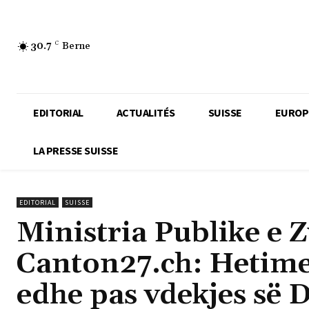
30.7
C
Berne
EDITORIAL
ACTUALITÉS
SUISSE
EUROP
LA PRESSE SUISSE
EDITORIAL
SUISSE
Ministria Publike e Z
Canton27.ch: Hetime
edhe pas vdekjes së 