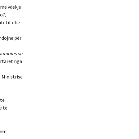
n me vdekje
jo?,
htetit dhe
hdojne për
anmoins se
rtaret nga
 Ministrisë
hte
ë të
 nën