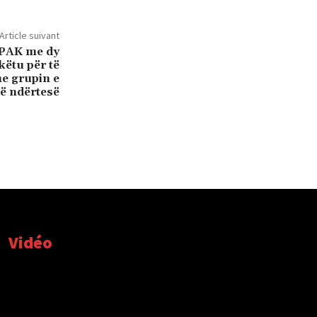
Article suivant
SPAK me dy
 këtu për të
e grupin e
të ndërtesë
Vidéo