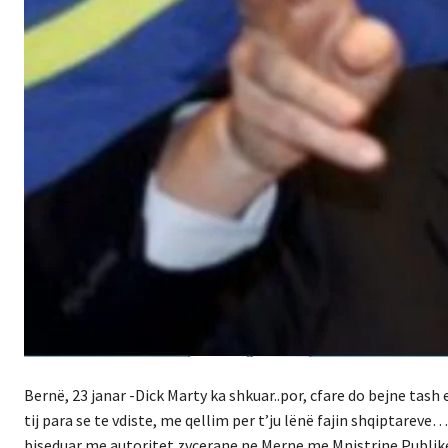
Bernë, 23 janar -Dick Marty ka shkuar..por, cfare do bejne tas
tij para se te vdiste, me qellim per t’ju lënë fajin shqiptarev
biseduar me autoritet zvcerane ne Merne me Mnistrine Publi