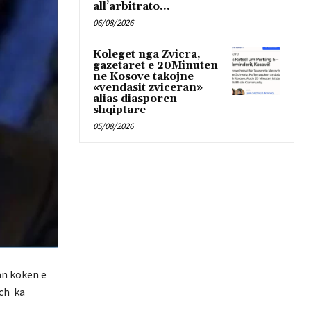
all’arbitrato...
06/08/2026
Koleget nga Zvicra,
gazetaret e 20Minuten
ne Kosove takojne
«vendasit zviceran»
alias diasporen
shqiptare
05/08/2026
an kokën e
.ch ka