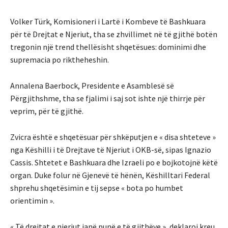
Volker Türk, Komisioneri i Lartë i Kombeve të Bashkuara
për të Drejtat e Njeriut, tha se zhvillimet në të gjithë botën
tregonin një trend thellësisht shqetësues: dominimi dhe
supremacia po riktheheshin.
Annalena Baerbock, Presidente e Asamblesë së
Përgjithshme, tha se fjalimi i saj sot ishte një thirrje për
veprim, për të gjithë.
Zvicra është e shqetësuar për shkëputjen e « disa shteteve »
nga Këshilli i të Drejtave të Njeriut i OKB-së, sipas Ignazio
Cassis. Shtetet e Bashkuara dhe Izraeli po e bojkotojnë këtë
organ. Duke folur në Gjenevë të hënën, Këshilltari Federal
shprehu shqetësimin e tij sepse « bota po humbet
orientimin ».
« Të drejtat e njeriut janë punë e të gjithëve », deklaroi kreu