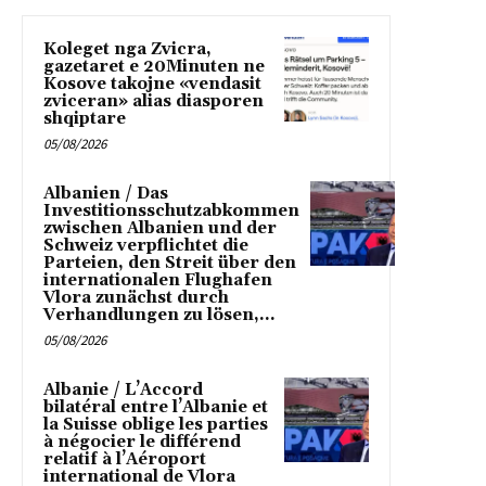
Koleget nga Zvicra,
gazetaret e 20Minuten ne
Kosove takojne «vendasit
zviceran» alias diasporen
shqiptare
05/08/2026
Albanien / Das
Investitionsschutzabkommen
zwischen Albanien und der
Schweiz verpflichtet die
Parteien, den Streit über den
internationalen Flughafen
Vlora zunächst durch
Verhandlungen zu lösen,...
05/08/2026
Albanie / L’Accord
bilatéral entre l’Albanie et
la Suisse oblige les parties
à négocier le différend
relatif à l’Aéroport
international de Vlora