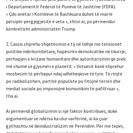
i Departamentit Federal të Punëve të Jashtme (FDFA).
« Çdo anëtar i Kombeve të Bashkuara duhet të marrë
përsipër përgjegjësitë e veta », shtoi ai, pa përmendur
konkretisht administratën Trump.
Z. Cassis shprehu shqetësimin e tij në lidhje me tensionet
politike ndërkombëtare, hapësirën demokratike në tkurrje,
përhapjen e krizave humanitare dhe autoritarizmin që prek
më shumë se gjysmën e planetit. « Votuesit kanë shprehur
mosbesim të përhapur ndaj udhëheqësve të tyre. Të rinjtë
po radikalizohen, partitë populiste po fitojnë terren dhe
mediat sociale po imponojnë komunikim të pafiltruar »,
tha ai.
Ai përmendi globalizimin si një faktor kontribues, duke
argumentuar se ndërsa ka ulur varfërinë, ai ka çuar
gjithashtu në deindustrializim në Perëndim. Për më tepër,