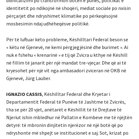
dixhitalizimi po transformon botën e punës, politikat e
identitetit po ndikojnë në shoqëri, mediat sociale po nxisin
përçarjet dhe ndryshimet klimatike po përkeqësojnë
mosbesimin ndaj udhëheqësve politikë.
Për të luftuar këto probleme, Këshilltari Federal beson se
« këtu në Gjenevë, ne kemi përgjegjësinë dhe burimet ». Ai
nuk e fshehu « krenarinë » e tij që Zvicra u kthye në Këshill
në fillim të janarit për një mandat tre-vjeçar. Dhe që ai të
kryesohet për një vit nga ambasadori zviceran në OKB në
Gjenevë, Jürg Lauber.
IGNAZIO CASSIS
, Këshilltar Federal dhe Kryetar i
Departamentit Federal të Punëve të Jashtme të Zvicrës,
tha se për 20 vjet, anëtarët e Këshillit të të Drejtave të
Njeriut ishin mbledhur në Pallatin e Kombeve me të njëjtën
detyrë: të mbronin dinjitetin njerëzor në një botë që po
ndryshonte më shpejt se institucionet e saj. Sot, krizat po