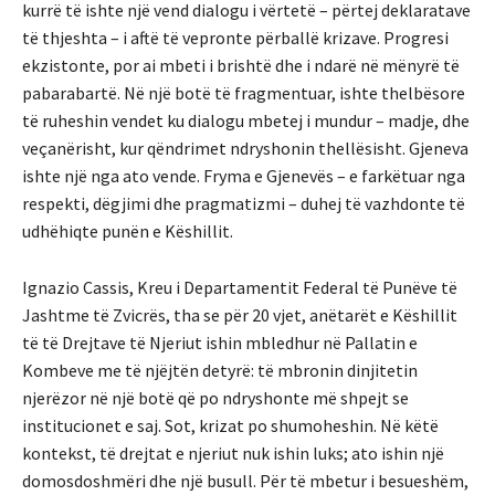
kurrë të ishte një vend dialogu i vërtetë – përtej deklaratave
të thjeshta – i aftë të vepronte përballë krizave. Progresi
ekzistonte, por ai mbeti i brishtë dhe i ndarë në mënyrë të
pabarabartë. Në një botë të fragmentuar, ishte thelbësore
të ruheshin vendet ku dialogu mbetej i mundur – madje, dhe
veçanërisht, kur qëndrimet ndryshonin thellësisht. Gjeneva
ishte një nga ato vende. Fryma e Gjenevës – e farkëtuar nga
respekti, dëgjimi dhe pragmatizmi – duhej të vazhdonte të
udhëhiqte punën e Këshillit.
Ignazio Cassis, Kreu i Departamentit Federal të Punëve të
Jashtme të Zvicrës, tha se për 20 vjet, anëtarët e Këshillit
të të Drejtave të Njeriut ishin mbledhur në Pallatin e
Kombeve me të njëjtën detyrë: të mbronin dinjitetin
njerëzor në një botë që po ndryshonte më shpejt se
institucionet e saj. Sot, krizat po shumoheshin. Në këtë
kontekst, të drejtat e njeriut nuk ishin luks; ato ishin një
domosdoshmëri dhe një busull. Për të mbetur i besueshëm,