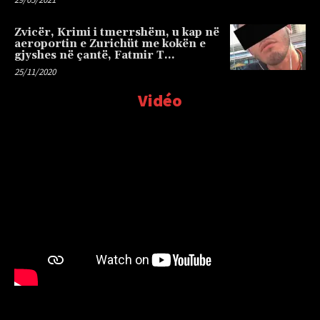
Zvicër, Krimi i tmerrshëm, u kap në
aeroportin e Zurichüt me kokën e
gjyshes në çantë, Fatmir T…
25/11/2020
Vidéo