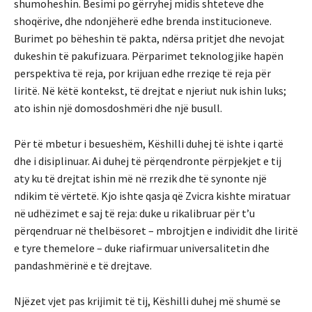
shumoheshin. Besimi po gërryhej midis shteteve dhe
shoqërive, dhe ndonjëherë edhe brenda institucioneve.
Burimet po bëheshin të pakta, ndërsa pritjet dhe nevojat
dukeshin të pakufizuara. Përparimet teknologjike hapën
perspektiva të reja, por krijuan edhe rreziqe të reja për
liritë. Në këtë kontekst, të drejtat e njeriut nuk ishin luks;
ato ishin një domosdoshmëri dhe një busull.
Për të mbetur i besueshëm, Këshilli duhej të ishte i qartë
dhe i disiplinuar. Ai duhej të përqendronte përpjekjet e tij
aty ku të drejtat ishin më në rrezik dhe të synonte një
ndikim të vërtetë. Kjo ishte qasja që Zvicra kishte miratuar
në udhëzimet e saj të reja: duke u rikalibruar për t’u
përqendruar në thelbësoret – mbrojtjen e individit dhe liritë
e tyre themelore – duke riafirmuar universalitetin dhe
pandashmërinë e të drejtave.
Njëzet vjet pas krijimit të tij, Këshilli duhej më shumë se