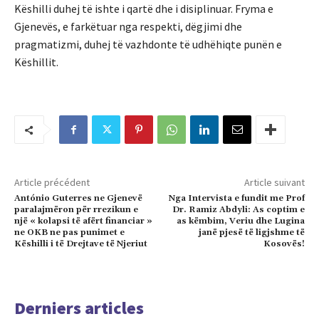
Këshilli duhej të ishte i qartë dhe i disiplinuar. Fryma e
Gjenevës, e farkëtuar nga respekti, dëgjimi dhe
pragmatizmi, duhej të vazhdonte të udhëhiqte punën e
Këshillit.
Article précédent
Article suivant
António Guterres ne Gjenevë
Nga Intervista e fundit me Prof
paralajmëron për rrezikun e
Dr. Ramiz Abdyli: As coptim e
një « kolapsi të afërt financiar »
as këmbim, Veriu dhe Lugina
ne OKB ne pas punimet e
janë pjesë të ligjshme të
Këshilli i të Drejtave të Njeriut
Kosovës!
Derniers articles