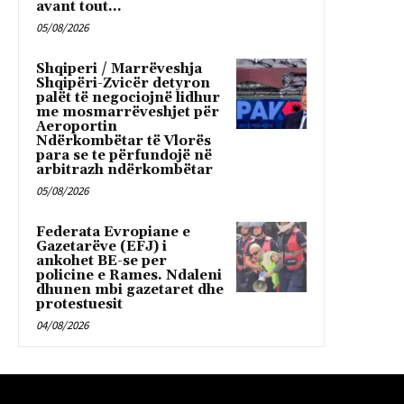
avant tout...
05/08/2026
Shqiperi / Marrëveshja
Shqipëri-Zvicër detyron
palët të negociojnë lidhur
me mosmarrëveshjet për
Aeroportin
Ndërkombëtar të Vlorës
para se te përfundojë në
arbitrazh ndërkombëtar
05/08/2026
Federata Evropiane e
Gazetarëve (EFJ) i
ankohet BE-se per
policine e Rames. Ndaleni
dhunen mbi gazetaret dhe
protestuesit
04/08/2026