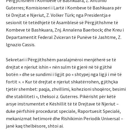
Përgjithshëm i Kombeve të Bashkuara, Z. António
Guterres; Komisioneri i Lartë i Kombeve të Bashkuara për
të Drejtat e Njeriut, Z. Volker Türk; nga Presidentja e
sesionit të tetëdhjetë të Asamblesë së Përgjithshme të
Kombeve të Bashkuara, Znj. Annalena Baerbock; dhe Kreu i
Departamentit Federal Zviceran të Punëve të Jashtme, Z.
Ignazio Cassis.
Sekretari i Përgjithshëm paralajmëroi menjëherë se të
drejtat e njeriut ishin « nën sulm të gjerë në të gjithë
botën » dhe se sundimi i ligjit po « shtypej nga ligji i më të
fortit ». « Kur të drejtat e njeriut shkatërrohen, gjithçka
tjetër shembet: paqja, zhvillimi, kohezioni shoqëror, besimi
dhe stabiliteti », theksoi z. Guterres. Pikërisht për këtë
arsye instrumentet e Këshillit të të Drejtave të Njeriut –
duke përfshirë procedurat speciale, Raportuesit Specialë,
mekanizmat hetimorë dhe Rishikimin Periodik Universal –
janë kaq thelbësore, shtoi ai.