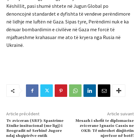
Këshillit, pasi shumë shtete në Jugun Global po
denoncojnë standardet e dyfishta të vendeve perëndimore
në lidhje me luftën në Gaza. Sipas tyre, Perëndimi nuk e ka
dënuar bombardimin e civilëve në Gaza me forcë të
mjaftueshme krahasuar me ato të kryera nga Rusia në
Ukrainë.
Article précédent
Article suivant
Tv zviceran (SRF): Spastrime
Mesazh i shefit te diplomacise
Etnike insitucional (me ligj) i
zvicerane Ignazio Cassis ne
Beogradit në Serbinë Jugore
OKB: Të mbrohet dinjitetin
ndaj shqiptrëve entik
njerëzor në botë!