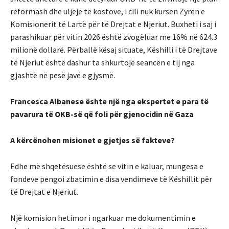
reformash dhe uljeje të kostove, i cili nuk kursen Zyrën e
Komisionerit të Lartë për të Drejtat e Njeriut. Buxheti i saj i
parashikuar për vitin 2026 është zvogëluar me 16% në 624.3
milionë dollarë. Përballë kësaj situate, Këshilli i të Drejtave
të Njeriut është dashur ta shkurtojë seancën e tij nga
gjashtë në pesë javë e gjysmë.
Francesca Albanese ështe një nga ekspertet e para të
pavarura të OKB-së që foli për gjenocidin në Gaza
A kërcënohen misionet e gjetjes së fakteve?
Edhe më shqetësuese është se vitin e kaluar, mungesa e
fondeve pengoi zbatimin e disa vendimeve të Këshillit për
të Drejtat e Njeriut.
Një komision hetimor i ngarkuar me dokumentimin e