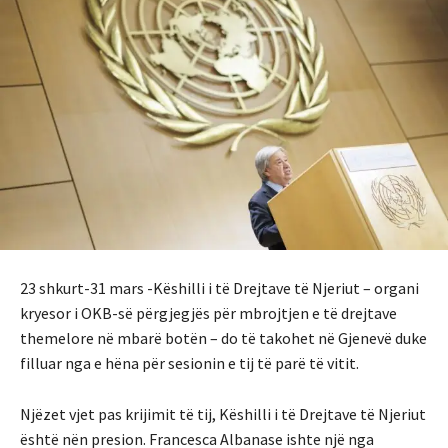
23 shkurt-31 mars -Këshilli i të Drejtave të Njeriut – organi
kryesor i OKB-së përgjegjës për mbrojtjen e të drejtave
themelore në mbarë botën – do të takohet në Gjenevë duke
filluar nga e hëna për sesionin e tij të parë të vitit.
Njëzet vjet pas krijimit të tij, Këshilli i të Drejtave të Njeriut
është nën presion. Francesca Albanase ishte një nga