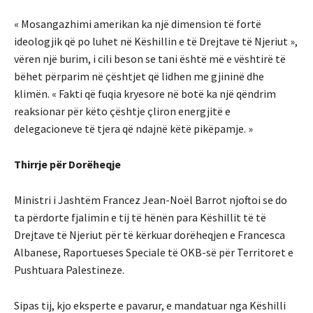
« Mosangazhimi amerikan ka një dimension të fortë
ideologjik që po luhet në Këshillin e të Drejtave të Njeriut »,
vëren një burim, i cili beson se tani është më e vështirë të
bëhet përparim në çështjet që lidhen me gjininë dhe
klimën. « Fakti që fuqia kryesore në botë ka një qëndrim
reaksionar për këto çështje çliron energjitë e
delegacioneve të tjera që ndajnë këtë pikëpamje. »
Thirrje për Dorëheqje
Ministri i Jashtëm Francez Jean-Noël Barrot njoftoi se do
ta përdorte fjalimin e tij të hënën para Këshillit të të
Drejtave të Njeriut për të kërkuar dorëheqjen e Francesca
Albanese, Raportueses Speciale të OKB-së për Territoret e
Pushtuara Palestineze.
Sipas tij, kjo eksperte e pavarur, e mandatuar nga Këshilli