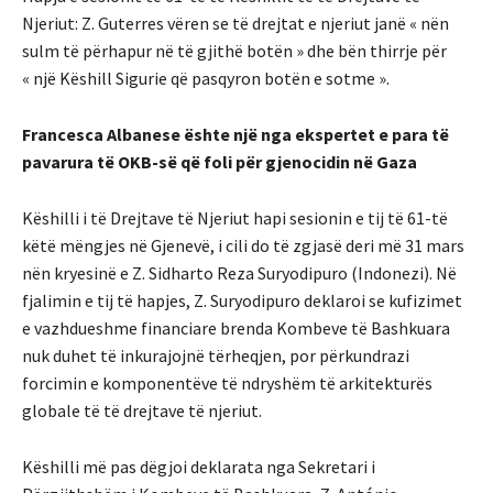
Njeriut: Z. Guterres vëren se të drejtat e njeriut janë « nën
sulm të përhapur në të gjithë botën » dhe bën thirrje për
« një Këshill Sigurie që pasqyron botën e sotme ».
Francesca Albanese ështe një nga ekspertet e para të
pavarura të OKB-së që foli për gjenocidin në Gaza
Këshilli i të Drejtave të Njeriut hapi sesionin e tij të 61-të
këtë mëngjes në Gjenevë, i cili do të zgjasë deri më 31 mars
nën kryesinë e Z. Sidharto Reza Suryodipuro (Indonezi). Në
fjalimin e tij të hapjes, Z. Suryodipuro deklaroi se kufizimet
e vazhdueshme financiare brenda Kombeve të Bashkuara
nuk duhet të inkurajojnë tërheqjen, por përkundrazi
forcimin e komponentëve të ndryshëm të arkitekturës
globale të të drejtave të njeriut.
Këshilli më pas dëgjoi deklarata nga Sekretari i