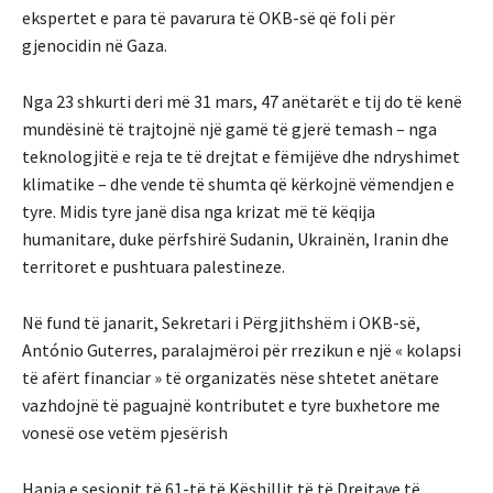
ekspertet e para të pavarura të OKB-së që foli për
gjenocidin në Gaza.
Nga 23 shkurti deri më 31 mars, 47 anëtarët e tij do të kenë
mundësinë të trajtojnë një gamë të gjerë temash – nga
teknologjitë e reja te të drejtat e fëmijëve dhe ndryshimet
klimatike – dhe vende të shumta që kërkojnë vëmendjen e
tyre. Midis tyre janë disa nga krizat më të këqija
humanitare, duke përfshirë Sudanin, Ukrainën, Iranin dhe
territoret e pushtuara palestineze.
Në fund të janarit, Sekretari i Përgjithshëm i OKB-së,
António Guterres, paralajmëroi për rrezikun e një « kolapsi
të afërt financiar » të organizatës nëse shtetet anëtare
vazhdojnë të paguajnë kontributet e tyre buxhetore me
vonesë ose vetëm pjesërish
Hapja e sesionit të 61-të të Këshillit të të Drejtave të