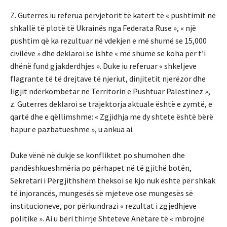
Z. Guterres iu referua përvjetorit të katërt të « pushtimit në
shkallë të plotë të Ukrainës nga Federata Ruse », « një
pushtim që ka rezultuar në vdekjen e më shumë se 15,000
civilëve » dhe deklaroi se ishte « më shumë se koha për t’i
dhënë fund gjakderdhjes ». Duke iu referuar « shkeljeve
flagrante të të drejtave të njeriut, dinjitetit njerëzor dhe
ligjit ndërkombëtar në Territorin e Pushtuar Palestinez »,
z. Guterres deklaroi se trajektorja aktuale është e zymtë, e
qartë dhe e qëllimshme: « Zgjidhja me dy shtete është bërë
hapur e pazbatueshme », u ankua ai.
Duke vënë në dukje se konfliktet po shumohen dhe
pandëshkueshmëria po përhapet në të gjithë botën,
Sekretari i Përgjithshëm theksoi se kjo nuk është për shkak
të injorancës, mungesës së mjeteve ose mungesës së
institucioneve, por përkundrazi « rezultat i zgjedhjeve
politike ». Ai u bëri thirrje Shteteve Anëtare të « mbrojnë