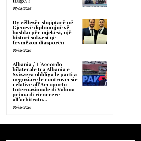
Hagë..!
08/08/2026
Dy vëllezër shqiptarë në
Gjenevë diplomojnë së
bashku për mjekësi, një
histori suksesi që
frymëzon diasporën
06/08/2026
Albania / L’Accordo
bilaterale tra Albania e
Svizzera obbliga le parti a
negoziare le controversie
relative all’Aeroporto
Internazionale di Valona
prima di ricorrere
all’arbitrato...
06/08/2026