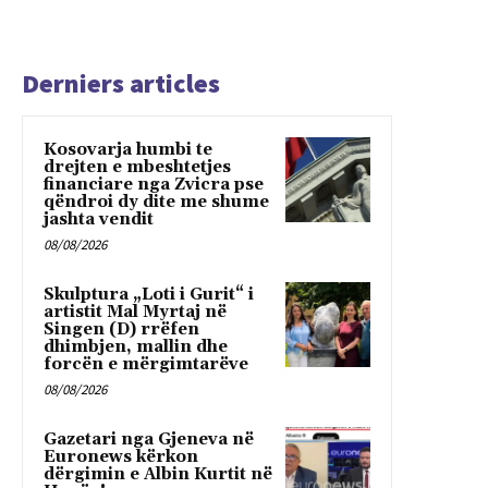
Derniers articles
Kosovarja humbi te
drejten e mbeshtetjes
financiare nga Zvicra pse
qëndroi dy dite me shume
jashta vendit
08/08/2026
Skulptura „Loti i Gurit“ i
artistit Mal Myrtaj në
Singen (D) rrëfen
dhimbjen, mallin dhe
forcën e mërgimtarëve
08/08/2026
Gazetari nga Gjeneva në
Euronews kërkon
dërgimin e Albin Kurtit në