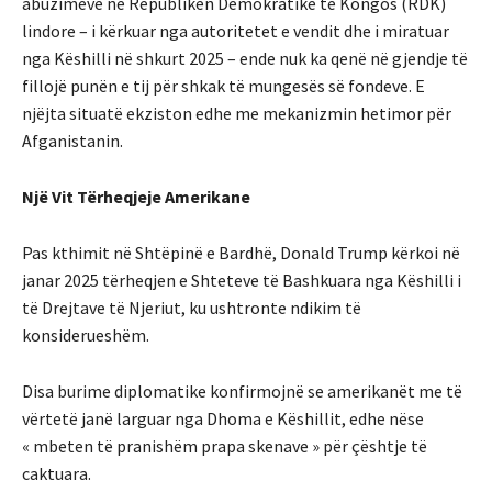
abuzimeve në Republikën Demokratike të Kongos (RDK)
lindore – i kërkuar nga autoritetet e vendit dhe i miratuar
nga Këshilli në shkurt 2025 – ende nuk ka qenë në gjendje të
fillojë punën e tij për shkak të mungesës së fondeve. E
njëjta situatë ekziston edhe me mekanizmin hetimor për
Afganistanin.
Një Vit Tërheqjeje Amerikane
Pas kthimit në Shtëpinë e Bardhë, Donald Trump kërkoi në
janar 2025 tërheqjen e Shteteve të Bashkuara nga Këshilli i
të Drejtave të Njeriut, ku ushtronte ndikim të
konsiderueshëm.
Disa burime diplomatike konfirmojnë se amerikanët me të
vërtetë janë larguar nga Dhoma e Këshillit, edhe nëse
« mbeten të pranishëm prapa skenave » për çështje të
caktuara.