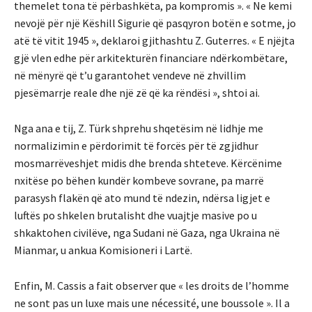
themelet tona të përbashkëta, pa kompromis ». « Ne kemi
nevojë për një Këshill Sigurie që pasqyron botën e sotme, jo
atë të vitit 1945 », deklaroi gjithashtu Z. Guterres. « E njëjta
gjë vlen edhe për arkitekturën financiare ndërkombëtare,
në mënyrë që t’u garantohet vendeve në zhvillim
pjesëmarrje reale dhe një zë që ka rëndësi », shtoi ai.
Nga ana e tij, Z. Türk shprehu shqetësim në lidhje me
normalizimin e përdorimit të forcës për të zgjidhur
mosmarrëveshjet midis dhe brenda shteteve. Kërcënime
nxitëse po bëhen kundër kombeve sovrane, pa marrë
parasysh flakën që ato mund të ndezin, ndërsa ligjet e
luftës po shkelen brutalisht dhe vuajtje masive po u
shkaktohen civilëve, nga Sudani në Gaza, nga Ukraina në
Mianmar, u ankua Komisioneri i Lartë.
Enfin, M. Cassis a fait observer que « les droits de l’homme
ne sont pas un luxe mais une nécessité, une boussole ». Il a