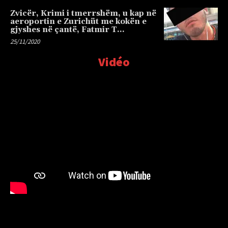
Zvicër, Krimi i tmerrshëm, u kap në
aeroportin e Zurichüt me kokën e
gjyshes në çantë, Fatmir T…
25/11/2020
Vidéo