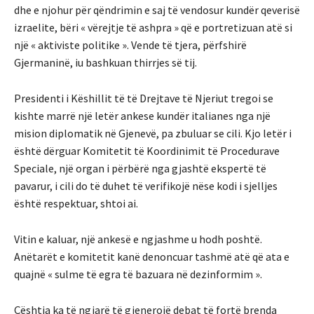
dhe e njohur për qëndrimin e saj të vendosur kundër qeverisë
izraelite, bëri « vërejtje të ashpra » që e portretizuan atë si
një « aktiviste politike ». Vende të tjera, përfshirë
Gjermaninë, iu bashkuan thirrjes së tij.
Presidenti i Këshillit të të Drejtave të Njeriut tregoi se
kishte marrë një letër ankese kundër italianes nga një
mision diplomatik në Gjenevë, pa zbuluar se cili. Kjo letër i
është dërguar Komitetit të Koordinimit të Procedurave
Speciale, një organ i përbërë nga gjashtë ekspertë të
pavarur, i cili do të duhet të verifikojë nëse kodi i sjelljes
është respektuar, shtoi ai.
Vitin e kaluar, një ankesë e ngjashme u hodh poshtë.
Anëtarët e komitetit kanë denoncuar tashmë atë që ata e
quajnë « sulme të egra të bazuara në dezinformim ».
Çështja ka të ngjarë të gjenerojë debat të fortë brenda