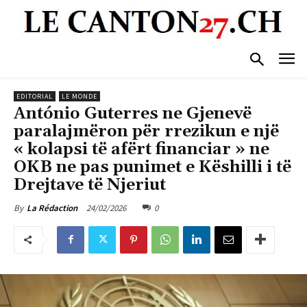
EDITORIAL
LE MONDE
António Guterres ne Gjenevë
paralajmëron për rrezikun e një
« kolapsi të afërt financiar » ne
OKB ne pas punimet e Këshilli i të
Drejtave të Njeriut
24/02/2026
0
By
La Rédaction