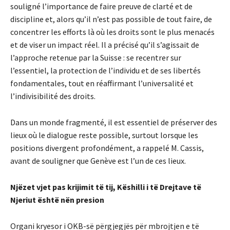
souligné l’importance de faire preuve de clarté et de
discipline et, alors qu’il n’est pas possible de tout faire, de
concentrer les efforts là où les droits sont le plus menacés
et de viser un impact réel. Il a précisé qu’il s’agissait de
l’approche retenue par la Suisse : se recentrer sur
l’essentiel, la protection de l’individu et de ses libertés
fondamentales, tout en réaffirmant l’universalité et
l’indivisibilité des droits.
Dans un monde fragmenté, il est essentiel de préserver des
lieux où le dialogue reste possible, surtout lorsque les
positions divergent profondément, a rappelé M. Cassis,
avant de souligner que Genève est l’un de ces lieux.
Njëzet vjet pas krijimit të tij, Këshilli i të Drejtave të
Njeriut është nën presion
Organi kryesor i OKB-së përgjegjës për mbrojtjen e të