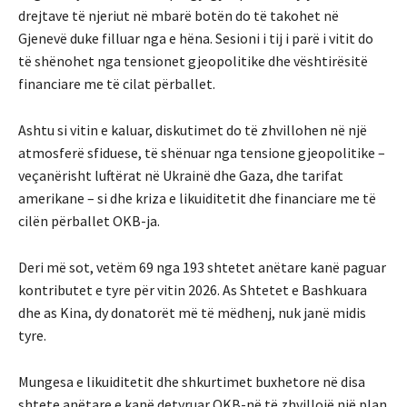
drejtave të njeriut në mbarë botën do të takohet në
Gjenevë duke filluar nga e hëna. Sesioni i tij i parë i vitit do
të shënohet nga tensionet gjeopolitike dhe vështirësitë
financiare me të cilat përballet.
Ashtu si vitin e kaluar, diskutimet do të zhvillohen në një
atmosferë sfiduese, të shënuar nga tensione gjeopolitike –
veçanërisht luftërat në Ukrainë dhe Gaza, dhe tarifat
amerikane – si dhe kriza e likuiditetit dhe financiare me të
cilën përballet OKB-ja.
Deri më sot, vetëm 69 nga 193 shtetet anëtare kanë paguar
kontributet e tyre për vitin 2026. As Shtetet e Bashkuara
dhe as Kina, dy donatorët më të mëdhenj, nuk janë midis
tyre.
Mungesa e likuiditetit dhe shkurtimet buxhetore në disa
shtete anëtare e kanë detyruar OKB-në të zhvillojë një plan