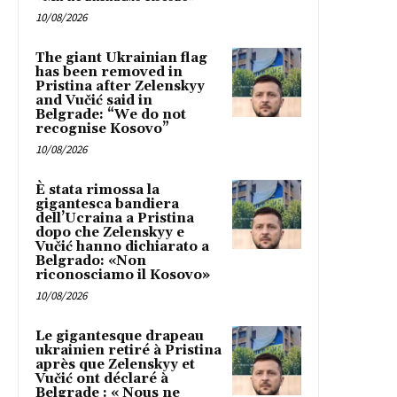
10/08/2026
The giant Ukrainian flag
has been removed in
Pristina after Zelenskyy
and Vučić said in
Belgrade: “We do not
recognise Kosovo”
10/08/2026
È stata rimossa la
gigantesca bandiera
dell’Ucraina a Pristina
dopo che Zelenskyy e
Vučić hanno dichiarato a
Belgrado: «Non
riconosciamo il Kosovo»
10/08/2026
Le gigantesque drapeau
ukrainien retiré à Pristina
après que Zelenskyy et
Vučić ont déclaré à
Belgrade : « Nous ne