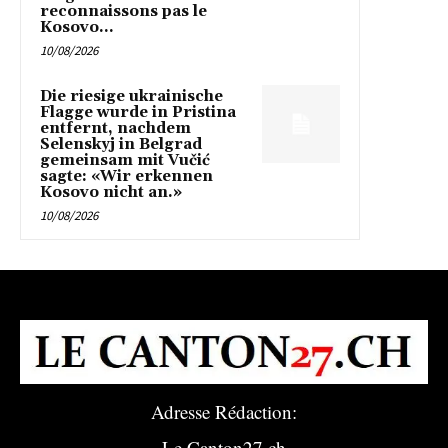
reconnaissons pas le
Kosovo...
10/08/2026
Die riesige ukrainische
Flagge wurde in Pristina
entfernt, nachdem
Selenskyj in Belgrad
gemeinsam mit Vučić
sagte: «Wir erkennen
Kosovo nicht an.»
10/08/2026
Adresse Rédaction:
Le Canton27.ch