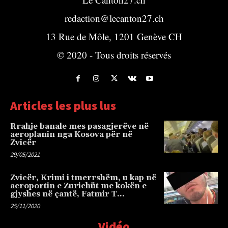
redaction@lecanton27.ch
13 Rue de Môle, 1201 Genève CH
© 2020 - Tous droits réservés
Articles les plus lus
Rrahje banale mes pasagjerëve në
aeroplanin nga Kosova për në
Zvicër
29/05/2021
Zvicër, Krimi i tmerrshëm, u kap në
aeroportin e Zurichüt me kokën e
gjyshes në çantë, Fatmir T…
25/11/2020
Vidéo