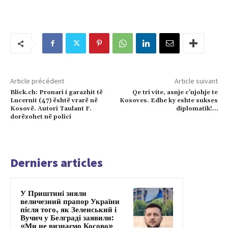
Article précédent
Article suivant
Blick.ch: Pronari i garazhit të
Qe tri vite, asnje c’njohje te
Lucernit (47) është vrarë në
Kosoves. Edhe ky eshte sukses
Kosovë. Autori Taulant F.
diplomatik!…
dorëzohet në polici
Derniers articles
У Приштині зняли
величезний прапор України
після того, як Зеленський і
Вучич у Белграді заявили:
«Ми не визнаємо Косово»