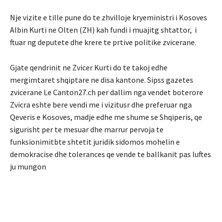
Nje vizite e tille pune do te zhvilloje kryeministri i Kosoves
Albin Kurti ne Olten (ZH) kah fundi i muajitg shtattor, i
ftuar ng deputete dhe krere te prtive politike zvicerane.
Gjate qendrinit ne Zvicer Kurti do te takoj edhe
mergimtaret shqiptare ne disa kantone. Sipss gazetes
zvicerane Le Canton27.ch per dallim nga vendet boterore
Zvicra eshte bere vendi me i vizitusr dhe preferuar nga
Qeveris e Kosoves, madje edhe me shume se Shqiperis, qe
sigurisht per te mesuar dhe marrur pervoja te
funksionimitbte shtetit juridik sidomos mohelin e
demokracise dhe tolerances qe vende te ballkanit pas luftes
ju mungon