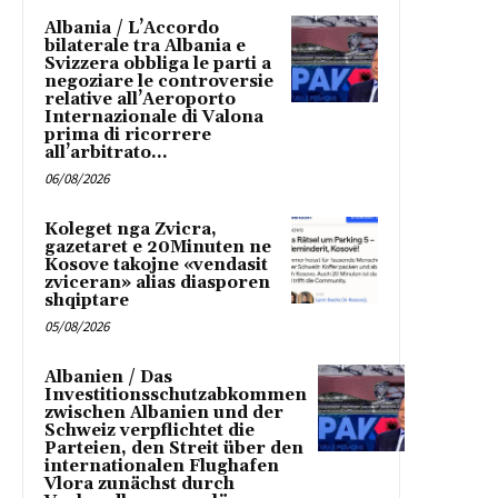
Albania / L’Accordo
bilaterale tra Albania e
Svizzera obbliga le parti a
negoziare le controversie
relative all’Aeroporto
Internazionale di Valona
prima di ricorrere
all’arbitrato...
06/08/2026
Koleget nga Zvicra,
gazetaret e 20Minuten ne
Kosove takojne «vendasit
zviceran» alias diasporen
shqiptare
05/08/2026
Albanien / Das
Investitionsschutzabkommen
zwischen Albanien und der
Schweiz verpflichtet die
Parteien, den Streit über den
internationalen Flughafen
Vlora zunächst durch