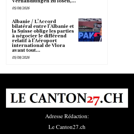
Verhandlungen zu lösen,...
05/08/2026
Albanie / L’Accord
bilatéral entre l’Albanie et
la Suisse oblige les parties
à négocier le différend
relatif à l’Aéroport
international de Vlora
avant tout...
05/08/2026
Adresse Rédaction:
Le Canton27.ch