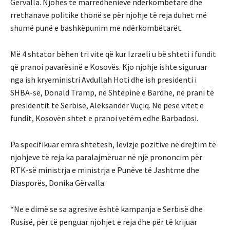
Gërvalla. Njohës të marrëdhënieve ndërkombëtare dhe
rrethanave politike thonë se për njohje të reja duhet më
shumë punë e bashkëpunim me ndërkombëtarët.
Më 4 shtator bëhen tri vite që kur Izraeli u bë shteti i fundit
që pranoi pavarësinë e Kosovës. Kjo njohje ishte siguruar
nga ish kryeministri Avdullah Hoti dhe ish presidenti i
SHBA-së, Donald Tramp, në Shtëpinë e Bardhe, në prani të
presidentit të Serbisë, Aleksandër Vuçiq. Në pesë vitet e
fundit, Kosovën shtet e pranoi vetëm edhe Barbadosi.
Pa specifikuar emra shtetesh, lëvizje pozitive në drejtim të
njohjeve të reja ka paralajmëruar në një prononcim për
RTK-së ministrja e ministrja e Punëve të Jashtme dhe
Diasporës, Donika Gërvalla.
“Ne e dimë se sa agresive është kampanja e Serbisë dhe
Rusisë, për të penguar njohjet e reja dhe për të krijuar