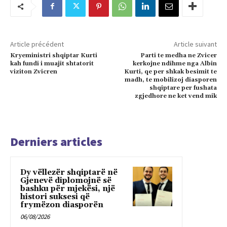
Article précédent
Article suivant
Kryeministri shqiptar Kurti
Parti te medha ne Zvicer
kah fundi i muajit shtatorit
kerkojne ndihme nga Albin
viziton Zvicren
Kurti, qe per shkak besimit te
madh, te mobilizoj diasporen
shqiptare per fushata
zgjedhore ne ket vend mik
Derniers articles
Dy vëllezër shqiptarë në
Gjenevë diplomojnë së
bashku për mjekësi, një
histori suksesi që
frymëzon diasporën
06/08/2026