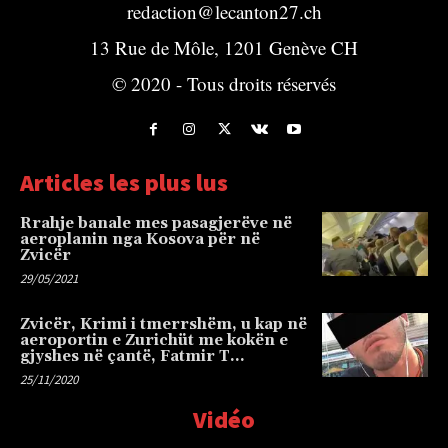
redaction@lecanton27.ch
13 Rue de Môle, 1201 Genève CH
© 2020 - Tous droits réservés
Articles les plus lus
Rrahje banale mes pasagjerëve në
aeroplanin nga Kosova për në
Zvicër
29/05/2021
Zvicër, Krimi i tmerrshëm, u kap në
aeroportin e Zurichüt me kokën e
gjyshes në çantë, Fatmir T…
25/11/2020
Vidéo