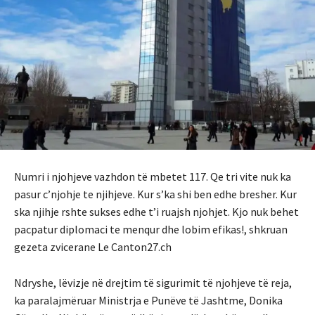
Numri i njohjeve vazhdon të mbetet 117. Qe tri vite nuk ka
pasur c’njohje te njihjeve. Kur s’ka shi ben edhe bresher. Kur
ska njihje rshte sukses edhe t’i ruajsh njohjet. Kjo nuk behet
pacpatur diplomaci te menqur dhe lobim efikas!, shkruan
gezeta zvicerane Le Canton27.ch
Ndryshe, lëvizje në drejtim të sigurimit të njohjeve të reja,
ka paralajmëruar Ministrja e Punëve të Jashtme, Donika