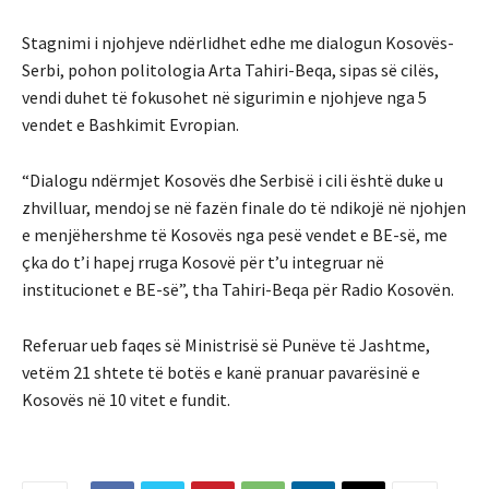
Stagnimi i njohjeve ndërlidhet edhe me dialogun Kosovës-
Serbi, pohon politologia Arta Tahiri-Beqa, sipas së cilës,
vendi duhet të fokusohet në sigurimin e njohjeve nga 5
vendet e Bashkimit Evropian.
“Dialogu ndërmjet Kosovës dhe Serbisë i cili është duke u
zhvilluar, mendoj se në fazën finale do të ndikojë në njohjen
e menjëhershme të Kosovës nga pesë vendet e BE-së, me
çka do t’i hapej rruga Kosovë për t’u integruar në
institucionet e BE-së”, tha Tahiri-Beqa për Radio Kosovën.
Referuar ueb faqes së Ministrisë së Punëve të Jashtme,
vetëm 21 shtete të botës e kanë pranuar pavarësinë e
Kosovës në 10 vitet e fundit.