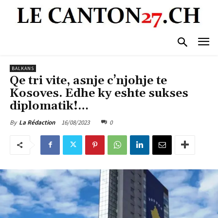
BALKANS
Qe tri vite, asnje c’njohje te
Kosoves. Edhe ky eshte sukses
diplomatik!…
16/08/2023
0
By
La Rédaction