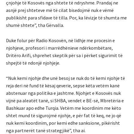
çnjohje të Kosovës nga shtete të ndryshme. Prandaj ne
asnjë prej shteteve më të cilat bisedojmë nuk e vëmë
publikisht para sfidave të tilla. Por, ka lëvizje të shumta me
shumë shtete”, tha Gërvalla.
Duke folur për Radio Kosovën, në lidhje me procesin e
njohjeve, profesori i marrëdhënieve ndërkombëtare,
Dritëro Arifi, shprehet skeptik për sa i përket sigurimit të
shpejtë të ndonjë njohjeje.
“Nuk kemi njohje dhe unë besoj se nuk do të kemi njohje të
reja deri në fund të kësaj qeverie, sepse këta vetëm kanë
abstenuar nga politika e jashtme. Njohjet e Kosovës nuk
vijnë pa aleatët tanë, si SHBA, vendet e BE-së, Mbretëria e
Bashkuar apo edhe Turqia. Vetëm me koordinim me këto
shtet mund të sigurojmë njohje, e për fat të keq, ne jo që
nuk kemi koordinim, por kemi edhe sanksione, pikërisht
nga partnerët tanë strategjikë”, tha ai.