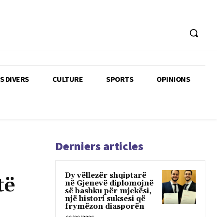
TS DIVERS
CULTURE
SPORTS
OPINIONS
Derniers articles
Dy vëllezër shqiptarë
të
në Gjenevë diplomojnë
së bashku për mjekësi,
një histori suksesi që
frymëzon diasporën