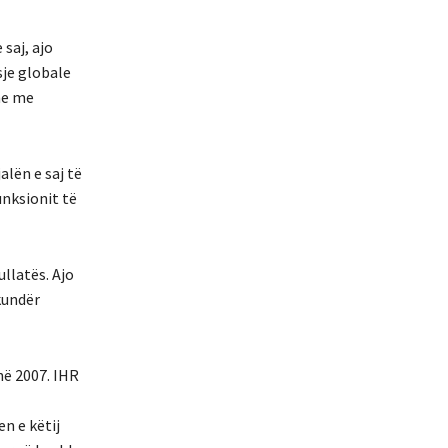
saj, ajo
je globale
she me
alën e saj të
unksionit të
llatës. Ajo
kundër
në 2007. IHR
n e këtij