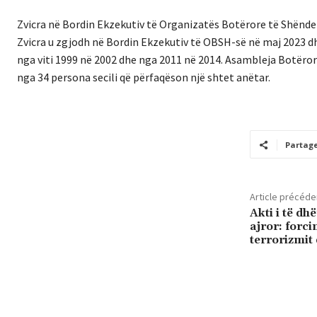
Zvicra në Bordin Ekzekutiv të Organizatës Botërore të Shënde
Zvicra u zgjodh në Bordin Ekzekutiv të OBSH-së në maj 2023 dhe
nga viti 1999 në 2002 dhe nga 2011 në 2014. Asambleja Botëro
nga 34 persona secili që përfaqëson një shtet anëtar.
Partag
Article précéde
Akti i të dh
ajror: forci
terrorizmit 