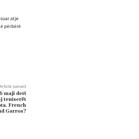
suar atje
të përbërë
Article suivant
 maji deri
j teniserët
ta. French
nd Garros?