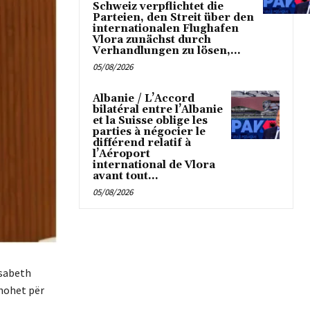
Schweiz verpflichtet die
Parteien, den Streit über den
internationalen Flughafen
Vlora zunächst durch
Verhandlungen zu lösen,...
05/08/2026
Albanie / L’Accord
bilatéral entre l’Albanie
et la Suisse oblige les
parties à négocier le
différend relatif à
l’Aéroport
international de Vlora
avant tout...
05/08/2026
isabeth
hohet për