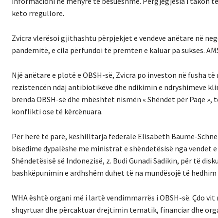
informacioni në mënyrë të besueshme. Përgjegjësia i takon të
këto rregullore.
Zvicra vlerësoi gjithashtu përpjekjet e vendeve anëtare në n
pandemitë, e cila përfundoi të premten e kaluar pa sukses. AMS
Një anëtare e plotë e OBSH-së, Zvicra po investon në fusha të
rezistencën ndaj antibiotikëve dhe ndikimin e ndryshimeve kli
brenda OBSH-së dhe mbështet nismën « Shëndet për Paqe », të c
konflikti ose të kërcënuara.
Për herë të parë, këshilltarja federale Elisabeth Baume-Schne
bisedime dypalëshe me ministrat e shëndetësisë nga vendet e t
Shëndetësisë së Indonezisë, z. Budi Gunadi Sadikin, për të dis
bashkëpunimin e ardhshëm duhet të na mundësojë të hedhim nj
WHA është organi më i lartë vendimmarrës i OBSH-së. Çdo vit 
shqyrtuar dhe përcaktuar drejtimin tematik, financiar dhe or