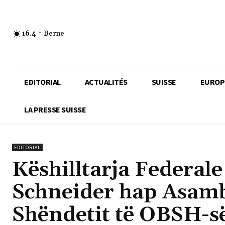
16.4
C
Berne
EDITORIAL
ACTUALITÉS
SUISSE
EUROP
LA PRESSE SUISSE
EDITORIAL
Këshilltarja Federal
Schneider hap Asambl
Shëndetit të OBSH-s