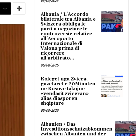
06/08/2026
Albania / L’Accordo
bilaterale tra Albania e
Svizzera obbliga le
parti a negoziare le
controversie relative
all’Aeroporto
Internazionale di
Valona prima di
ricorrere
all’arbitrato...
06/08/2026
Koleget nga Zvicra,
gazetaret e 20Minuten
ne Kosove takojne
«vendasit zviceran»
alias diasporen
shqiptare
05/08/2026
Albanien / Das
Investitionsschutzabkommen
zwischen Albanien und der