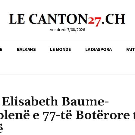
vendredi 7/08/2026
E
BALKANS
LE MONDE
LA DIASPORA
FAI
e Elisabeth Baume-
enë e 77-të Botërore 
ë