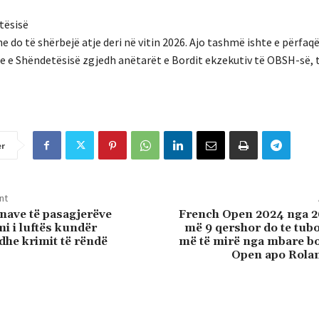
tësisë
 do të shërbejë atje deri në vitin 2026. Ajo tashmë ishte e përfaqë
re e Shëndetësisë zgjedh anëtarët e Bordit ekzekutiv të OBSH-së, 
er
nt
ënave të pasagjerëve
French Open 2024 nga 26
mi i luftës kundër
më 9 qershor do te tubo
dhe krimit të rëndë
më të mirë nga mbare bo
Open apo Rola