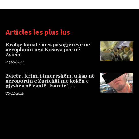
Articles les plus lus
Rrahje banale mes pasagjerëve në
aeroplanin nga Kosova për në
Zvicër
29/05/2021
Zvicër, Krimi i tmerrshëm, u kap në
aeroportin e Zurichüt me kokën e
gjyshes në çantë, Fatmir T…
25/11/2020