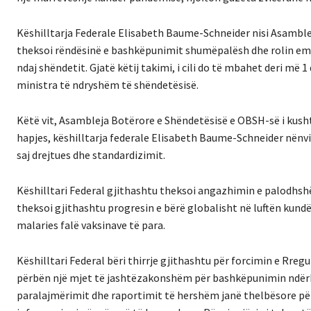
Këshilltarja Federale Elisabeth Baume-Schneider nisi Asamblen
theksoi rëndësinë e bashkëpunimit shumëpalësh dhe rolin emi
ndaj shëndetit. Gjatë këtij takimi, i cili do të mbahet deri më 
ministra të ndryshëm të shëndetësisë.
Këtë vit, Asambleja Botërore e Shëndetësisë e OBSH-së i kushto
hapjes, këshilltarja federale Elisabeth Baume-Schneider nënv
saj drejtues dhe standardizimit.
Këshilltari Federal gjithashtu theksoi angazhimin e palodhs
theksoi gjithashtu progresin e bërë globalisht në luftën kund
malaries falë vaksinave të para.
Këshilltari Federal bëri thirrje gjithashtu për forcimin e Rre
përbën një mjet të jashtëzakonshëm për bashkëpunimin ndërko
paralajmërimit dhe raportimit të hershëm janë thelbësore për 