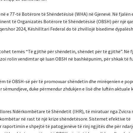
ë e 77-të Botërore të Shëndetësisë (WHA) në Gjenevë. Në fjalën e 
nent të Organizatës Botërore të Shëndetësisë (OBSH) për një qas
1 qershor 2024, Këshilltari Federal do të zhvillojë bisedime dypalë
het temës “Të gjithë për shëndetin, shëndet për të gjithë”. Në fj
izoi rolin vendimtar që luan OBSH në bashkëpunim, për shkak të f
hëm të OBSH-së për të promovuar shëndetin dhe mirëqenien e popu
ër sëmundjeve, duke përmendur zhdukjen e lisë dhe luftën aktuale 
gullores Ndërkombëtare të Shëndetit (IHR), të miratuar nga Zvicra 
mbëtar në rast të një krize shëndetësore. Sistemet efektive të
raportimin e shpejtë të patogjenëve të rinj ngjitës dhe për ndarje