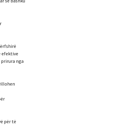
ar së bashku
r
ërfshirë
 efektive
 prirura nga
villohen
e
për
ë për të