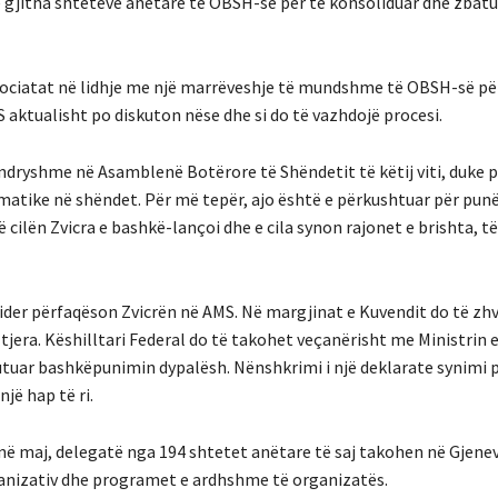
 gjitha shteteve anëtare të OBSH-së për të konsoliduar dhe zbatu
egociatat në lidhje me një marrëveshje të mundshme të OBSH-së pë
 aktualisht po diskuton nëse dhe si do të vazhdojë procesi.
 ndryshme në Asamblenë Botërore të Shëndetit të këtij viti, duke p
matike në shëndet. Për më tepër, ajo është e përkushtuar për punë
ilën Zvicra e bashkë-lançoi dhe e cila synon rajonet e brishta, të
ider përfaqëson Zvicrën në AMS. Në margjinat e Kuvendit do të zh
jera. Këshilltari Federal do të takohet veçanërisht me Ministrin 
kutuar bashkëpunimin dypalësh. Nënshkrimi i një deklarate synimi 
ë hap të ri.
në maj, delegatë nga 194 shtetet anëtare të saj takohen në Gjenev
ganizativ dhe programet e ardhshme të organizatës.