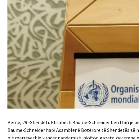
Bernë, 29 -Shëndeti: Elisabeth Baume-Schneider bën thirrje 
Baume-Schneider hapi Asamblenë Botërore të Shëndetësisë në 
një marrëveshje kundër pandemisë, njofton gazeta zvicerane 