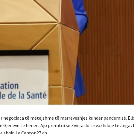
për negociata të mëtejshme të marrëveshjes kundër pandemisë. El
Gjenevë të hënën. Ajo premtoi se Zvicra do të vazhdojë të angaz
ne shqip Le Canton27.ch