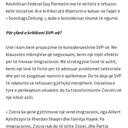
Këshilltari Federal Guy Parmelin me të vërtetë e refuzon
këtë iniciativë. Ai e kritikoi atë dhjetorin e kaluar në faqet e
« SonntagsZeitung », duke e konsideruar shumë të ngurtë.
Për çfarë e kritikoni SVP-në?
Unë i kam bërë propozime të konsiderueshme SVP-së. Me
klauzolën mbrojtëse që negociuam, kemi një mjet efektiv
për të frenuar imigracionin. Me strategjinë tonë të azilit,
kemi një levë të fortë për të adresuar problemet sektoriale
dhe për të zvogëluar numrin e aplikimeve. Do të doja që SVP
të ndalonte së refuzuari gjithçka menjëherë. Iniciativa e
tyre e përkeqëson situatën: do ta transformonte Zvicrën në
një ishull azili.
« Zvicra ka qenë gjithmonë një vend imigracioni, nga Albert
Ajnshtajni te Xherdan Shaqiri dhe familja Hayek. Pa
imigracionin, Zvicra nuk do të ishte Zvicër, dhe Partia