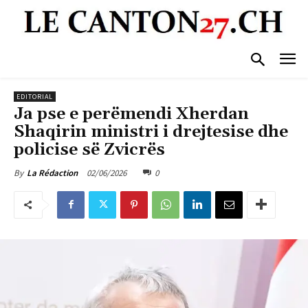
EDITORIAL
Ja pse e perëmendi Xherdan
Shaqirin ministri i drejtesise dhe
policise së Zvicrës
02/06/2026
0
By
La Rédaction