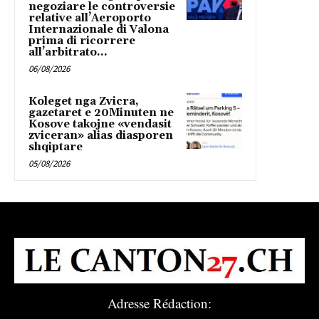
negoziare le controversie
relative all’Aeroporto
Internazionale di Valona
prima di ricorrere
all’arbitrato...
06/08/2026
Koleget nga Zvicra,
gazetaret e 20Minuten ne
Kosove takojne «vendasit
zviceran» alias diasporen
shqiptare
05/08/2026
Adresse Rédaction: