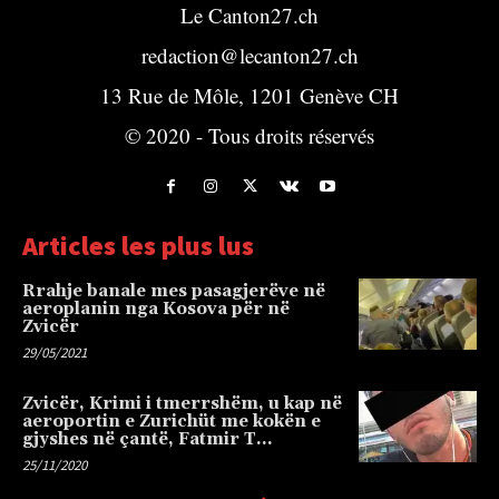
Le Canton27.ch
redaction@lecanton27.ch
13 Rue de Môle, 1201 Genève CH
© 2020 - Tous droits réservés
Articles les plus lus
Rrahje banale mes pasagjerëve në
aeroplanin nga Kosova për në
Zvicër
29/05/2021
Zvicër, Krimi i tmerrshëm, u kap në
aeroportin e Zurichüt me kokën e
gjyshes në çantë, Fatmir T…
25/11/2020