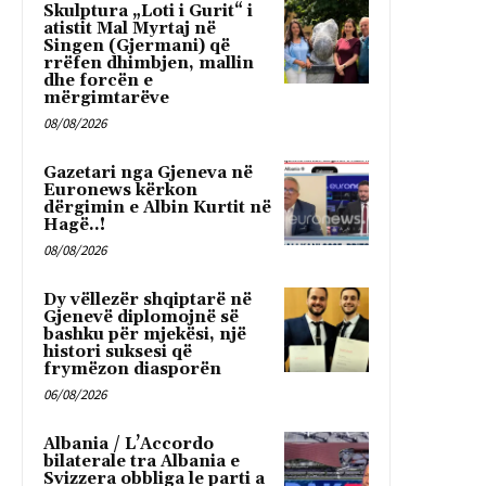
Skulptura „Loti i Gurit“ i
atistit Mal Myrtaj në
Singen (Gjermani) që
rrëfen dhimbjen, mallin
dhe forcën e
mërgimtarëve
08/08/2026
Gazetari nga Gjeneva në
Euronews kërkon
dërgimin e Albin Kurtit në
Hagë..!
08/08/2026
Dy vëllezër shqiptarë në
Gjenevë diplomojnë së
bashku për mjekësi, një
histori suksesi që
frymëzon diasporën
06/08/2026
Albania / L’Accordo
bilaterale tra Albania e
Svizzera obbliga le parti a