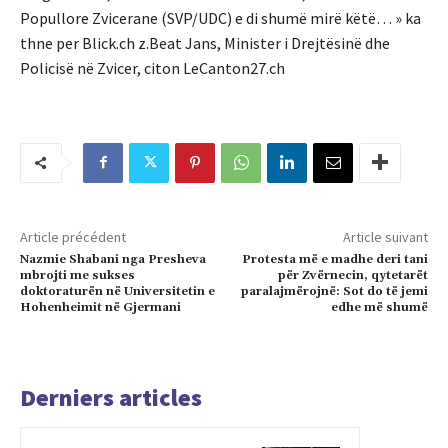
Popullore Zvicerane (SVP/UDC) e di shumë mirë këtë… » ka
thne per Blick.ch z.Beat Jans, Minister i Drejtësinë dhe
Policisë në Zvicer, citon LeCanton27.ch
Article précédent
Article suivant
Nazmie Shabani nga Presheva
Protesta më e madhe deri tani
mbrojti me sukses
për Zvërnecin, qytetarët
doktoraturën në Universitetin e
paralajmërojnë: Sot do të jemi
Hohenheimit në Gjermani
edhe më shumë
Derniers articles