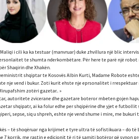
aliqi i cili ka ka testuar (manvruar) duke zhvillura një blic intervi
personlaitet te shumta nderkombëtare. Për here te parë një robot
 për Shaqirin dhe Xhakën.
ryeministrit shqiptar te Kosovës Albin Kurti, Madame Robote eshte
 nje vend i bukur. Zoti kurit ehste nje eprsonalitet i rrespektuar
irupafshim zotëri gazetar.. »
r, autoritete zvicerane dhe gazetare boteror mbeten gojen hap
tar shqipatr, ai ka folur edhe per shqipërine dhe yjet e futbollit
eri, sepse, siq u shpreh, eshte nje vend shume i mire, me bukuri t
ikës – të shoqëruar nga krijimet e tyre ultra të sofistikuara – do t
e 7 korrik, me rastin e edicionit të ri të samiti botëror që synon 