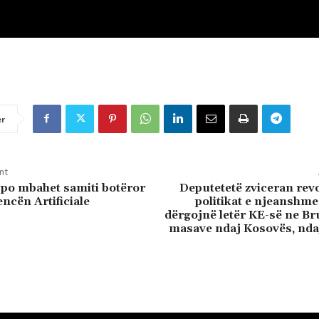
er
nt
po mbahet samiti botëror
Deputetetë zviceran rev
encën Artificiale
politikat e njeanshme 
dërgojnë letër KE-së ne Br
masave ndaj Kosovës, ndaj