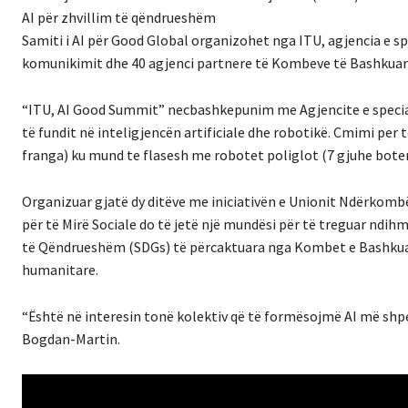
AI për zhvillim të qëndrueshëm
Samiti i AI për Good Global organizohet nga ITU, agjencia e s
komunikimit dhe 40 agjenci partnere të Kombeve të Bashkuara
“ITU, AI Good Summit” necbashkepunim me Agjencite e speci
të fundit në inteligjencën artificiale dhe robotikë. Cmimi per 
franga) ku mund te flasesh me robotet poliglot (7 gjuhe botero
Organizuar gjatë dy ditëve me iniciativën e Unionit Ndërkombë
për të Mirë Sociale do të jetë një mundësi për të treguar ndihmë
të Qëndrueshëm (SDGs) të përcaktuara nga Kombet e Bashkuara, n
humanitare.
“Është në interesin tonë kolektiv që të formësojmë AI më shpej
Bogdan-Martin.