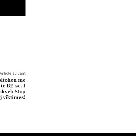
Article suivant
oltohen me
te BE-se. I
uksel: Stop
 viktimes!