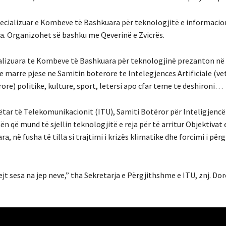
pecializuar e Kombeve të Bashkuara për teknologjitë e informacio
. Organizohet së bashku me Qeverinë e Zvicrës.
alizuara te Kombeve të Bashkuara për teknologjinë prezanton në
te marre pjese ne Samitin boterore te Intelegjences Artificiale (v
re) politike, kulture, sport, letersi apo cfar teme te deshironi…
tar të Telekomunikacionit (ITU), Samiti Botëror për Inteligjencën
n që mund të sjellin teknologjitë e reja për të arritur Objektivat 
ë fusha të tilla si trajtimi i krizës klimatike dhe forcimi i përg
t sesa na jep neve,” tha Sekretarja e Përgjithshme e ITU, znj. Do