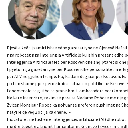
Pjesë e keëtij samiti ishte edhe gazetari yne ne Gjenevë Nefail M
nga robotët nga Intelengja Artificiale ku ishin prezent edhe 
Intelegjenca Artificale flet për Kosovën dhe shqiptaret si dhe
I pyetur nga gazetari yne për Kosoven dhe personalitetin e k
per ATV në gjuhën frenge: Po, ka dam degjuar për Kosovën. Eshte
po ben shume ppër permsimin e situaten politike ne Kosovë! M
Fenomenale te gjithe te pranishmit, ambasadore nderkombeta
Ne kete interviste, takim të pare te Madame Robote me nje gaze
Zvicer. Monsieur Robot ka pohuar se preferon pushimet ne Shqip
natyrre qe veq Zoti ja ka dhenë.. »
Inovatorët në fushën e inteligjencës artificiale (AI) dhe robot
me drejtuesit e aksionit humanitar në Gjenevë (Zvicër) më 6 dh