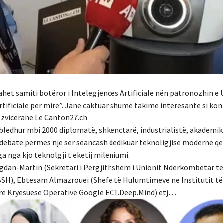
het samiti botëror i Intelegjences Artificiale nën patronozhin e 
ificiale për mirë”. Janë caktuar shumë takime interesante si ko
zvicerane Le Canton27.ch
bledhur mbi 2000 diplomatë, shkenctarë, industrialistë, akademik
en debate përmes nje ser seancash dedikuar teknoligjise moderne qe
a nga kjo teknolgji t eketij mileniumi.
ogdan-Martin (Sekretari i Përgjithshëm i Unionit Ndërkombëtar të
), Ebtesam Almazrouei (Shefe të Hulumtimeve ne Institutit të 
tare Kryesuese Operative Google ECT.Deep.Mind) etj…