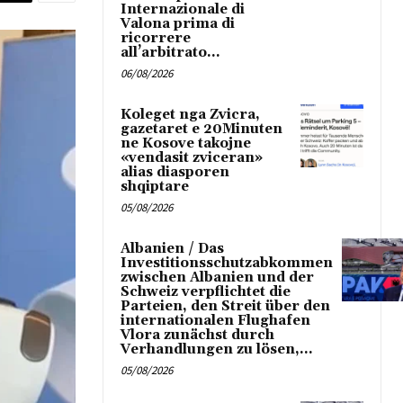
Internazionale di
Valona prima di
ricorrere
all’arbitrato...
06/08/2026
Koleget nga Zvicra,
gazetaret e 20Minuten
ne Kosove takojne
«vendasit zviceran»
alias diasporen
shqiptare
05/08/2026
Albanien / Das
Investitionsschutzabkommen
zwischen Albanien und der
Schweiz verpflichtet die
Parteien, den Streit über den
internationalen Flughafen
Vlora zunächst durch
Verhandlungen zu lösen,...
05/08/2026