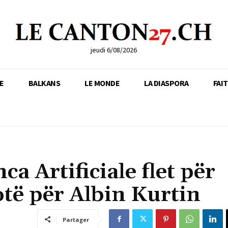
jeudi 6/08/2026
E
BALKANS
LE MONDE
LA DIASPORA
FAI
a Artificiale flet për
otë për Albin Kurtin
Partager