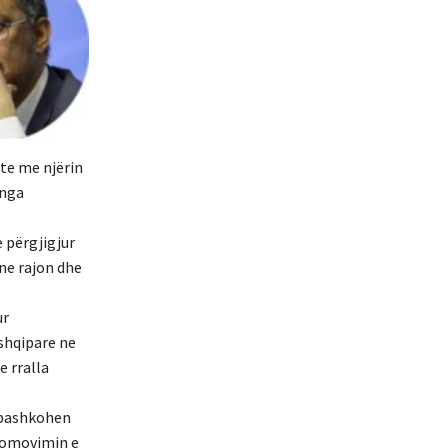
ste me njërin
 nga
 përgjigjur
 ne rajon dhe
ur
 shqipare ne
e rralla
ë bashkohen
promovimin e