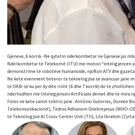
Gjeneve, 6 korrik -Në qytetin ndërkombetar ne Gjeneve po mba
Ndërkombëtar të Telekomit (ITU) me moton “inteligjencën art
demonstrime të robotëve humanoidë, njofton ATV dhe gazeta 
Ne kete evenment boteror te teknelogjise se avancuar jane m
të OKB-së ku per dy dite rrsht (6 dhe 7 korrik) do te zhvilloh
nderliodhen me Intelegjencen Artificiale dëmet dhe te mira ng
Foles ne kete samit tobtro jane : António Guterres, Doreen B
Telekomunikacionit), Tedros Adhanom Ghebreyesus (WHO-OBSH
të Teknologjisë AI Cross-Center Unit (TII), Lila Ibrahim (Zyr