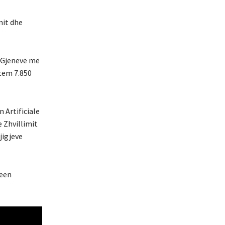
nit dhe
 Gjenevë më
etem 7.850
 Artificiale
e Zhvillimit
jigjeve
reen