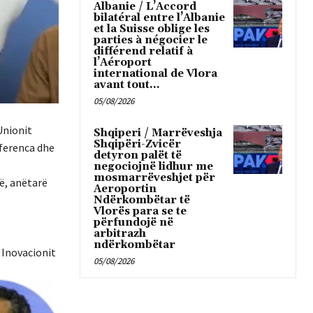
Albanie / L’Accord
bilatéral entre l’Albanie
et la Suisse oblige les
parties à négocier le
différend relatif à
l’Aéroport
international de Vlora
avant tout...
05/08/2026
Unionit
Shqiperi / Marrëveshja
Shqipëri-Zvicër
nferenca dhe
detyron palët të
negociojnë lidhur me
mosmarrëveshjet për
ë, anëtarë
Aeroportin
Ndërkombëtar të
Vlorës para se te
përfundojë në
arbitrazh
ndërkombëtar
Inovacionit
05/08/2026