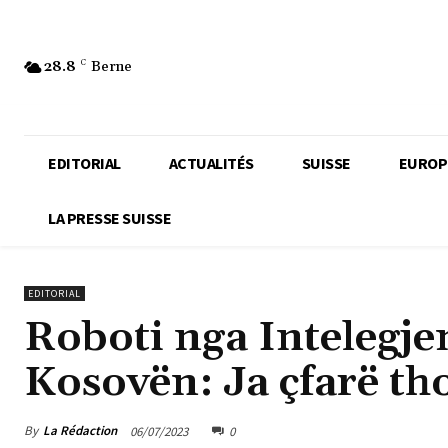
28.8
C
Berne
EDITORIAL
ACTUALITÉS
SUISSE
EUROP
LA PRESSE SUISSE
EDITORIAL
Roboti nga Intelegjenc
Kosovën: Ja çfarë th
By
La Rédaction
06/07/2023
0