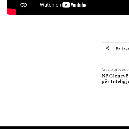
Partag
Article précéde
Në Gjenevë 
për Inteligj