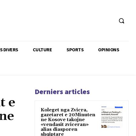
TS DIVERS
CULTURE
SPORTS
OPINIONS
Derniers articles
t e
Koleget nga Zvicra,
 ne
gazetaret e 20Minuten
ne Kosove takojne
«vendasit zviceran»
alias diasporen
shqiptare