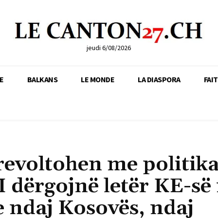
jeudi 6/08/2026
E
BALKANS
LE MONDE
LA DIASPORA
FAI
revoltohen me politika
I dërgojnë letër KE-së
 ndaj Kosovës, ndaj