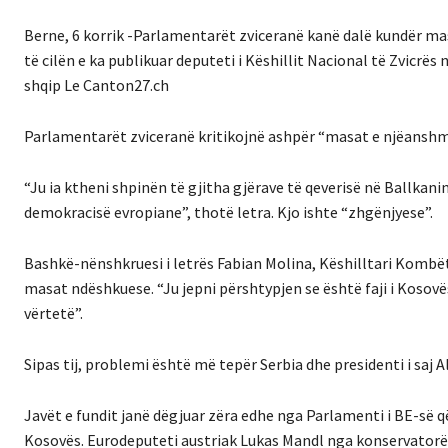
Berne, 6 korrik -Parlamentarët zviceranë kanë dalë kundër ma
të cilën e ka publikuar deputeti i Këshillit Nacional të Zvicr
shqip Le Canton27.ch
Parlamentarët zviceranë kritikojnë ashpër “masat e njëanshm
“Ju ia ktheni shpinën të gjitha gjërave të qeverisë në Ballka
demokracisë evropiane”, thotë letra. Kjo ishte “zhgënjyese”.
Bashkë-nënshkruesi i letrës Fabian Molina, Këshilltari Kombëta
masat ndëshkuese. “Ju jepni përshtypjen se është faji i Kosovë
vërtetë”.
Sipas tij, problemi është më tepër Serbia dhe presidenti i saj
Javët e fundit janë dëgjuar zëra edhe nga Parlamenti i BE-së 
Kosovës. Eurodeputeti austriak Lukas Mandl nga konservatorët