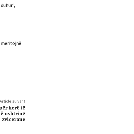
 duhur”,
e meritojnë
Article suivant
për herë të
në ushtrinē
zvicerane