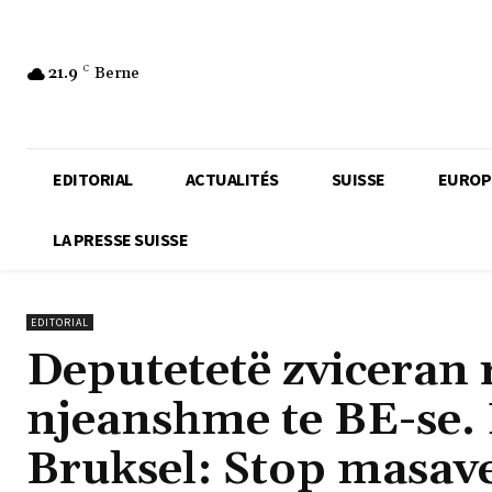
21.9
C
Berne
EDITORIAL
ACTUALITÉS
SUISSE
EUROP
LA PRESSE SUISSE
EDITORIAL
Deputetetë zviceran 
njeanshme te BE-se. 
Bruksel: Stop masave