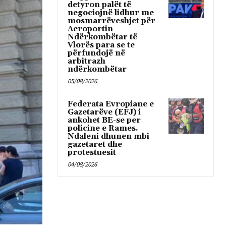
detyron palët të
negociojnë lidhur me
mosmarrëveshjet për
Aeroportin
Ndërkombëtar të
Vlorës para se te
përfundojë në
arbitrazh
ndërkombëtar
05/08/2026
Federata Evropiane e
Gazetarëve (EFJ) i
ankohet BE-se per
policine e Rames.
Ndaleni dhunen mbi
gazetaret dhe
protestuesit
04/08/2026