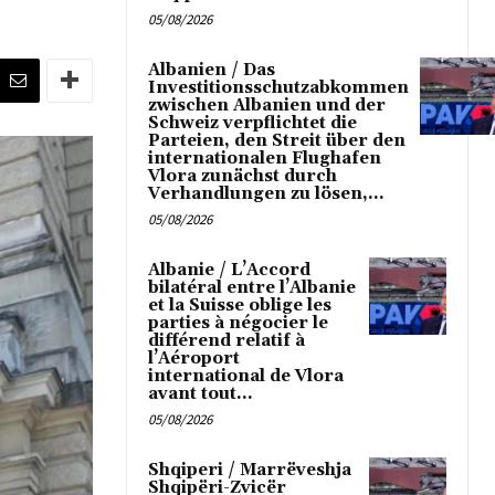
05/08/2026
Albanien / Das
Investitionsschutzabkommen
zwischen Albanien und der
Schweiz verpflichtet die
Parteien, den Streit über den
internationalen Flughafen
Vlora zunächst durch
Verhandlungen zu lösen,...
05/08/2026
Albanie / L’Accord
bilatéral entre l’Albanie
et la Suisse oblige les
parties à négocier le
différend relatif à
l’Aéroport
international de Vlora
avant tout...
05/08/2026
Shqiperi / Marrëveshja
Shqipëri-Zvicër