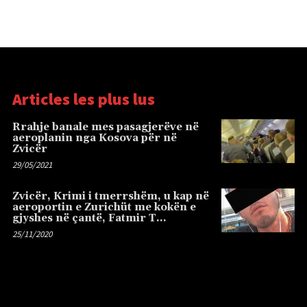
Articles les plus lus
Rrahje banale mes pasagjerëve në
aeroplanin nga Kosova për në
Zvicër
29/05/2021
Zvicër, Krimi i tmerrshëm, u kap në
aeroportin e Zurichüt me kokën e
gjyshes në çantë, Fatmir T…
25/11/2020