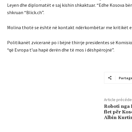
Leyen dhe diplomatët e saj kishin shkaktuar. “Edhe Kosova bëri
shkruan “Blick.ch”.
Molina thotë se është në kontakt ndërkombëtar me kritikët e t
Politikanët zviceranë po i bëjnë thirrje presidentes së Komisi
“që Evropa t’ua hapë derën dhe të mos i dëshpërojnë”.
Partag
Article précéde
Roboti nga I
flet për Kos
Albin Kurti