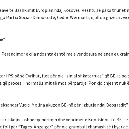
save të Bashkimit Evropian ndaj Kosovës. Kështu së paku thuhet n
ës nga Partia Social-Demokrate, Cedric Wermuth, njofton gazeta zvi
e”.
nin Perëndimor e cila ndoshta është më e vendosura në anën e ukrai
r i PS-së së Cyrihut, flet për një “sinjal shkatërrues” që BE-ja p
s që procesi i normalizimit të mos përparojë. Por kjo thjesht nuk 
 Aleksandar Vuçiq. Molina akuzon BE-në për “zbutje ndaj Beogradit”.
që kritikojnë ashpër qëndrimin dhe veprimet e Komisionit të BE-së
 foli për “Tages-Anzeiger” për një grumbull xhamash të thyer që 