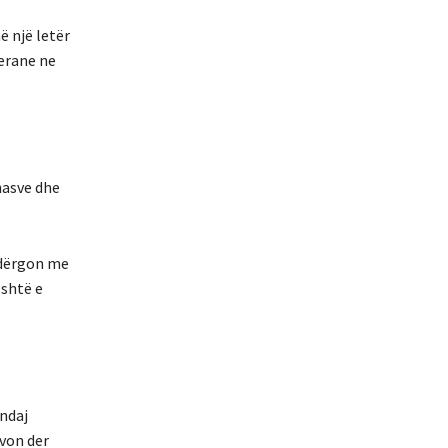
ë një letër
cerane ne
nasve dhe
o dërgon me
është e
 ndaj
von der