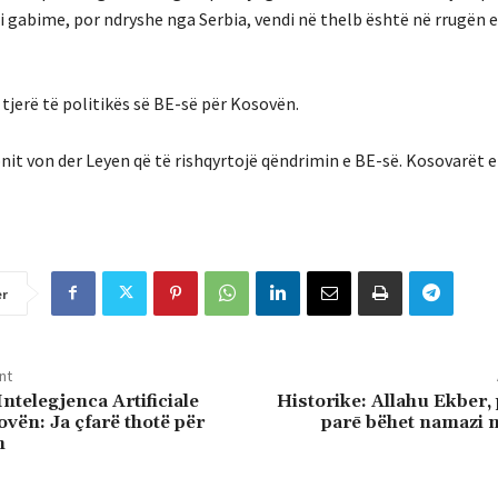
 gabime, por ndryshe nga Serbia, vendi në thelb është në rrugën e
jerë të politikës së BE-së për Kosovën.
onit von der Leyen që të rishqyrtojë qëndrimin e BE-së. Kosovarët 
er
nt
ntelegjenca Artificiale
Historike: Allahu Ekber, 
ovën: Ja çfarë thotë për
parē bëhet namazi 
n