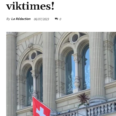
viktimes!
By
La Rédaction
06/07/2023
0