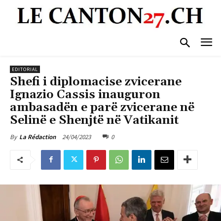
EDITORIAL
Shefi i diplomacise zvicerane
Ignazio Cassis inauguron
ambasadën e parë zvicerane në
Selinë e Shenjtë në Vatikanit
24/04/2023
0
By
La Rédaction