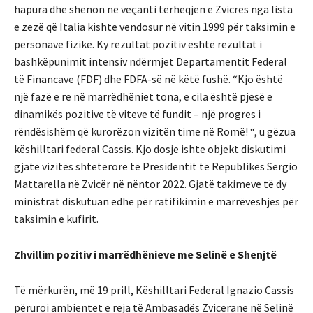
hapura dhe shënon në veçanti tërheqjen e Zvicrës nga lista
e zezë që Italia kishte vendosur në vitin 1999 për taksimin e
personave fizikë. Ky rezultat pozitiv është rezultat i
bashkëpunimit intensiv ndërmjet Departamentit Federal
të Financave (FDF) dhe FDFA-së në këtë fushë. “Kjo është
një fazë e re në marrëdhëniet tona, e cila është pjesë e
dinamikës pozitive të viteve të fundit – një progres i
rëndësishëm që kurorëzon vizitën time në Romë! “, u gëzua
këshilltari federal Cassis. Kjo dosje ishte objekt diskutimi
gjatë vizitës shtetërore të Presidentit të Republikës Sergio
Mattarella në Zvicër në nëntor 2022. Gjatë takimeve të dy
ministrat diskutuan edhe për ratifikimin e marrëveshjes për
taksimin e kufirit.
Zhvillim pozitiv i marrëdhënieve me Selinë e Shenjtë
Të mërkurën, më 19 prill, Këshilltari Federal Ignazio Cassis
përuroi ambientet e reja të Ambasadës Zvicerane në Selinë