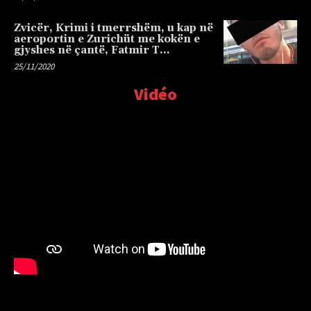
Zvicër, Krimi i tmerrshëm, u kap në
aeroportin e Zurichüt me kokën e
gjyshes në çantë, Fatmir T…
25/11/2020
Vidéo