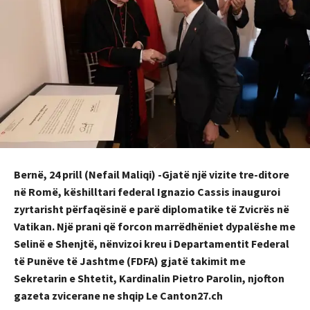
Bernë, 24 prill (Nefail Maliqi) -Gjatë një vizite tre-ditore
në Romë, këshilltari federal Ignazio Cassis inauguroi
zyrtarisht përfaqësinë e parë diplomatike të Zvicrës në
Vatikan. Një prani që forcon marrëdhëniet dypalëshe me
Selinë e Shenjtë, nënvizoi kreu i Departamentit Federal
të Punëve të Jashtme (FDFA) gjatë takimit me
Sekretarin e Shtetit, Kardinalin Pietro Parolin, njofton
gazeta zvicerane ne shqip Le Canton27.ch