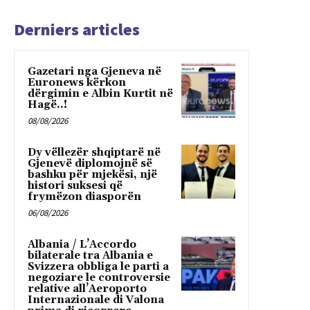
Derniers articles
Gazetari nga Gjeneva në
Euronews kërkon
dërgimin e Albin Kurtit në
Hagë..!
08/08/2026
Dy vëllezër shqiptarë në
Gjenevë diplomojnë së
bashku për mjekësi, një
histori suksesi që
frymëzon diasporën
06/08/2026
Albania / L’Accordo
bilaterale tra Albania e
Svizzera obbliga le parti a
negoziare le controversie
relative all’Aeroporto
Internazionale di Valona