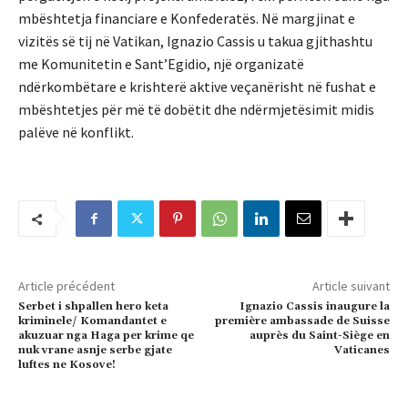
mbështetja financiare e Konfederatës. Në margjinat e
vizitës së tij në Vatikan, Ignazio Cassis u takua gjithashtu
me Komunitetin e Sant’Egidio, një organizatë
ndërkombëtare e krishterë aktive veçanërisht në fushat e
mbështetjes për më të dobëtit dhe ndërmjetësimit midis
palëve në konflikt.
Article précédent
Article suivant
Serbet i shpallen hero keta
Ignazio Cassis inaugure la
kriminele/ Komandantet e
première ambassade de Suisse
akuzuar nga Haga per krime qe
auprès du Saint-Siège en
nuk vrane asnje serbe gjate
Vaticanes
luftes ne Kosove!