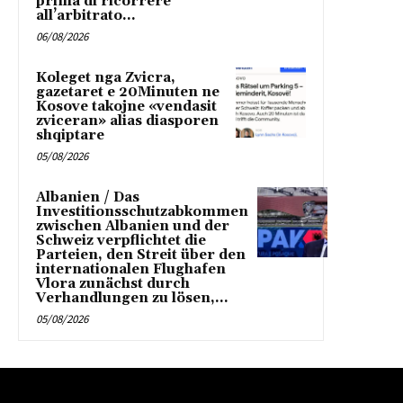
prima di ricorrere
all’arbitrato...
06/08/2026
Koleget nga Zvicra,
gazetaret e 20Minuten ne
Kosove takojne «vendasit
zviceran» alias diasporen
shqiptare
05/08/2026
Albanien / Das
Investitionsschutzabkommen
zwischen Albanien und der
Schweiz verpflichtet die
Parteien, den Streit über den
internationalen Flughafen
Vlora zunächst durch
Verhandlungen zu lösen,...
05/08/2026