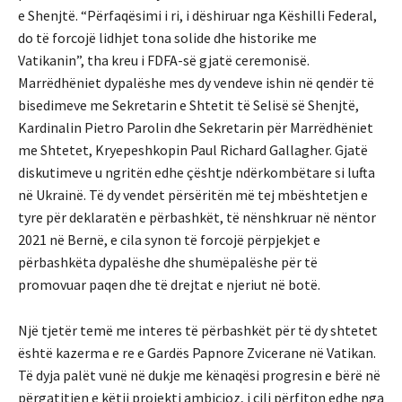
e Shenjtë. “Përfaqësimi i ri, i dëshiruar nga Këshilli Federal,
do të forcojë lidhjet tona solide dhe historike me
Vatikanin”, tha kreu i FDFA-së gjatë ceremonisë.
Marrëdhëniet dypalëshe mes dy vendeve ishin në qendër të
bisedimeve me Sekretarin e Shtetit të Selisë së Shenjtë,
Kardinalin Pietro Parolin dhe Sekretarin për Marrëdhëniet
me Shtetet, Kryepeshkopin Paul Richard Gallagher. Gjatë
diskutimeve u ngritën edhe çështje ndërkombëtare si lufta
në Ukrainë. Të dy vendet përsëritën më tej mbështetjen e
tyre për deklaratën e përbashkët, të nënshkruar në nëntor
2021 në Bernë, e cila synon të forcojë përpjekjet e
përbashkëta dypalëshe dhe shumëpalëshe për të
promovuar paqen dhe të drejtat e njeriut në botë.
Një tjetër temë me interes të përbashkët për të dy shtetet
është kazerma e re e Gardës Papnore Zvicerane në Vatikan.
Të dyja palët vunë në dukje me kënaqësi progresin e bërë në
përgatitjen e këtij projekti ambicioz, i cili përfiton edhe nga