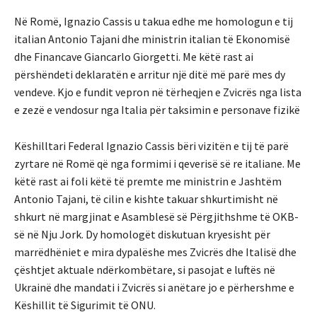
Në Romë, Ignazio Cassis u takua edhe me homologun e tij
italian Antonio Tajani dhe ministrin italian të Ekonomisë
dhe Financave Giancarlo Giorgetti. Me këtë rast ai
përshëndeti deklaratën e arritur një ditë më parë mes dy
vendeve. Kjo e fundit vepron në tërheqjen e Zvicrës nga lista
e zezë e vendosur nga Italia për taksimin e personave fizikë
Këshilltari Federal Ignazio Cassis bëri vizitën e tij të parë
zyrtare në Romë që nga formimi i qeverisë së re italiane. Me
këtë rast ai foli këtë të premte me ministrin e Jashtëm
Antonio Tajani, të cilin e kishte takuar shkurtimisht në
shkurt në margjinat e Asamblesë së Përgjithshme të OKB-
së në Nju Jork. Dy homologët diskutuan kryesisht për
marrëdhëniet e mira dypalëshe mes Zvicrës dhe Italisë dhe
çështjet aktuale ndërkombëtare, si pasojat e luftës në
Ukrainë dhe mandati i Zvicrës si anëtare jo e përhershme e
Këshillit të Sigurimit të ONU.