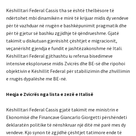
Këshilltari Federal Cassis tha se është thelbësore të
ndërtohet mbi dinamikën e mirë të krijuar midis dy vendeve
për të vazhduar në rrugën e bashkëpunimit pragmatik dhe
për të gjetur së bashku zgjidhje të qëndrueshme. Gjatë
takimit u diskutuan gjerësisht çështjet e migracionit,
veçanërisht gjendja e fundit e jashtëzakonshme në Itali.
Këshilltari Federal gjithashtu iu referua bisedimeve
intensive eksploruese midis Zvicrës dhe BE-së dhe ripohoi
objektivin e Këshillit Federal për stabilizimin dhe zhvillimin
e rrugës dypalëshe me BE-në.
Heqja e Zvicrës nga lista e zezë e Italisë
Këshilltari Federal Cassis gjatë takimit me ministrin e
Ekonomisë dhe Financave Giancarlo Giorgetti përshëndeti
deklaratën politike të nënshkruar një ditë më parë mes dy
vendeve. Kjo synon të zgjidhë çështjet tatimore ende të