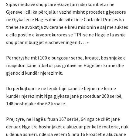
Sipas mediave shqiptare «Gazetari nderkombetar ne
Gjeneve i cili ka përcjellur vazhdimisht procedet gjyqesore
ne Gjykatën e Hagës dhe aktivitetin e Carla del Pontes ka
thene se avokatja zvicerane e kreu misionin e saj me sukses
e cila postin e kryeprokurores se TPI-së ne Hagë e la asnjë
shqiptar n’burgjet e Scheveningenit… »
Përndryshe mbi 100 e burgosur serbe, kroatë, boshnjake e
maqedon kanë mbetur pas grilave ne Hagë për krime dhe
gjenocid kundër njerëzimit.
Do përkujtuar se në lëndët që kanë të bëjnë me krime
kundër njerëzimit Nga gjykata janë proceduar 268 serbë,
148 boshnjakë dhe 62 kroatë..
Prej tyre, ne Hagë u ftuan 167 serbë, 64 nga të cilët janë
dënuar. Nga tre boshnjakët e akuzuar për këtë materie, nuk
u dënua asnjëri, ndërsa vetëm 5 nga 16 kroatët e akuzuar e