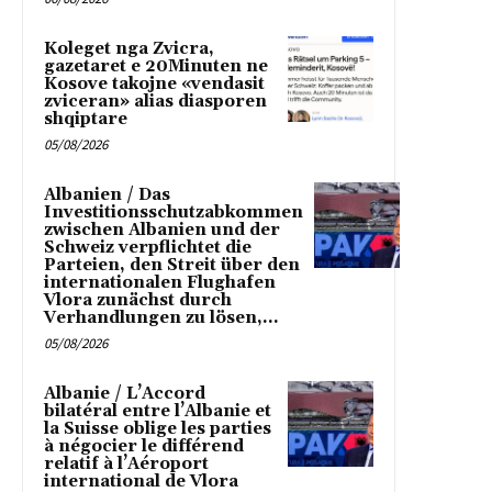
Koleget nga Zvicra,
gazetaret e 20Minuten ne
Kosove takojne «vendasit
zviceran» alias diasporen
shqiptare
05/08/2026
Albanien / Das
Investitionsschutzabkommen
zwischen Albanien und der
Schweiz verpflichtet die
Parteien, den Streit über den
internationalen Flughafen
Vlora zunächst durch
Verhandlungen zu lösen,...
05/08/2026
Albanie / L’Accord
bilatéral entre l’Albanie et
la Suisse oblige les parties
à négocier le différend
relatif à l’Aéroport
international de Vlora