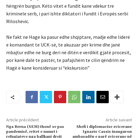
hëngrën burgun. Këto vitet e fundit kane vdekur tre
kriminele serb, i pari ishte diktatori i fundit i Evropës serbi
Miloshevic.
Ne fakt ne Hage ka pasur edhe shqiptare, madje edhe liderë
e komandant te UCK-së, te akuzuar për krime dhe janë
mbajtur edhe ne burg deri në ditën e verdikit gjatë procesit,
por kanë dalë te pastër, te pafajshëm te cilin qëndrim ne
Hagë e kane konsideruar si “ekskursion”
Article précédent
Article suivant
Nga Berna (SEM) thonë se pas
Shefi i diplomacise zvicerane
pandemisë, rritet e numri i
Ignazio Cassis inauguron
refugjateve nga ballkani drejt
ambasadën e parë zvicerane në