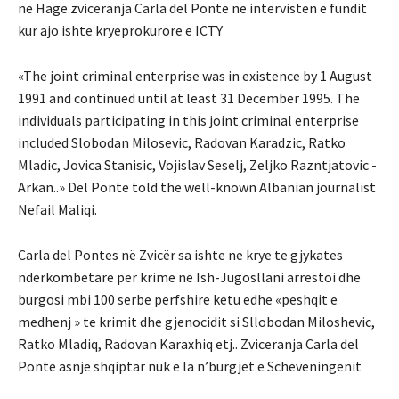
ne Hage zviceranja Carla del Ponte ne intervisten e fundit
kur ajo ishte kryeprokurore e ICTY
«The joint criminal enterprise was in existence by 1 August
1991 and continued until at least 31 December 1995. The
individuals participating in this joint criminal enterprise
included Slobodan Milosevic, Radovan Karadzic, Ratko
Mladic, Jovica Stanisic, Vojislav Seselj, Zeljko Razntjatovic -
Arkan..» Del Ponte told the well-known Albanian journalist
Nefail Maliqi.
Carla del Pontes në Zvicër sa ishte ne krye te gjykates
nderkombetare per krime ne Ish-Jugosllani arrestoi dhe
burgosi mbi 100 serbe perfshire ketu edhe «peshqit e
medhenj » te krimit dhe gjenocidit si Sllobodan Miloshevic,
Ratko Mladiq, Radovan Karaxhiq etj.. Zviceranja Carla del
Ponte asnje shqiptar nuk e la n’burgjet e Scheveningenit