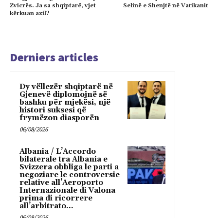
Zvicrës. Ja sa shqiptarë, vjet
Selinë e Shenjtë në Vatikanit
kërkuan azil?
Derniers articles
Dy vëllezër shqiptarë në
Gjenevë diplomojnë së
bashku për mjekësi, një
histori suksesi që
frymëzon diasporën
06/08/2026
Albania / L’Accordo
bilaterale tra Albania e
Svizzera obbliga le parti a
negoziare le controversie
relative all’Aeroporto
Internazionale di Valona
prima di ricorrere
all’arbitrato...
06/08/2026