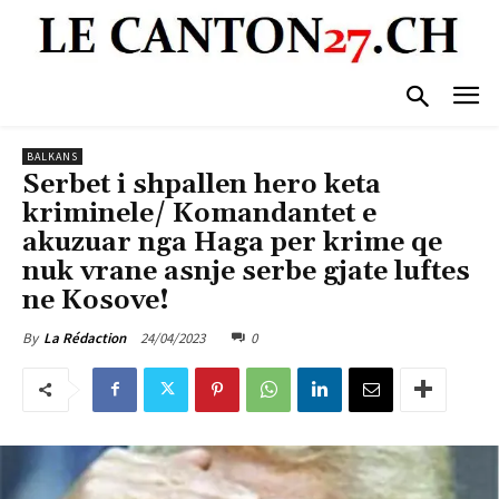
BALKANS
Serbet i shpallen hero keta
kriminele/ Komandantet e
akuzuar nga Haga per krime qe
nuk vrane asnje serbe gjate luftes
ne Kosove!
24/04/2023
0
By
La Rédaction