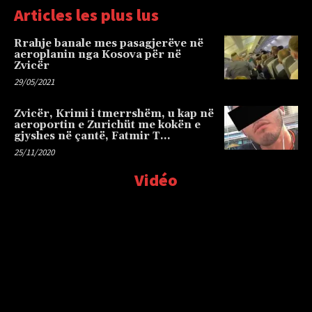
Articles les plus lus
Rrahje banale mes pasagjerëve në
aeroplanin nga Kosova për në
Zvicër
29/05/2021
Zvicër, Krimi i tmerrshëm, u kap në
aeroportin e Zurichüt me kokën e
gjyshes në çantë, Fatmir T…
25/11/2020
Vidéo