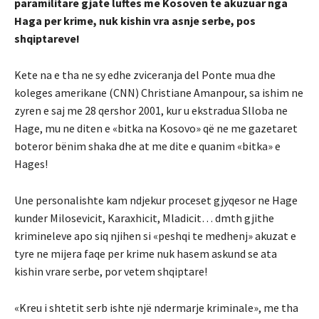
paramilitare gjate luftes me Kosoven te akuzuar nga
Haga per krime, nuk kishin vra asnje serbe, pos
shqiptareve!
Kete na e tha ne sy edhe zviceranja del Ponte mua dhe
koleges amerikane (CNN) Christiane Amanpour, sa ishim ne
zyren e saj me 28 qershor 2001, kur u ekstradua Slloba ne
Hage, mu ne diten e «bitka na Kosovo» që ne me gazetaret
boteror bënim shaka dhe at me dite e quanim «bitka» e
Hages!
Une personalishte kam ndjekur proceset gjyqesor ne Hage
kunder Milosevicit, Karaxhicit, Mladicit… dmth gjithe
krimineleve apo siq njihen si «peshqi te medhenj» akuzat e
tyre ne mijera faqe per krime nuk hasem askund se ata
kishin vrare serbe, por vetem shqiptare!
«Kreu i shtetit serb ishte një ndermarje kriminale», me tha