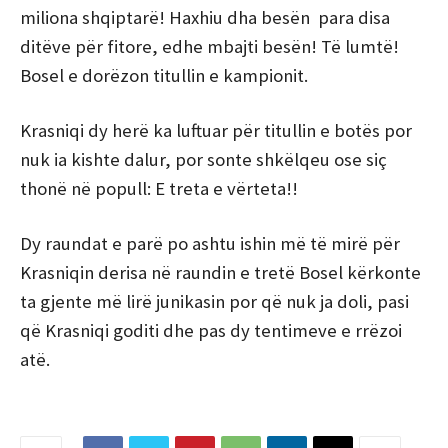
miliona shqiptarë! Haxhiu dha besën para disa
ditëve për fitore, edhe mbajti besën! Të lumtë!
Bosel e dorëzon titullin e kampionit.
Krasniqi dy herë ka luftuar për titullin e botës por
nuk ia kishte dalur, por sonte shkëlqeu ose siç
thonë në popull: E treta e vërteta!!
Dy raundat e parë po ashtu ishin më të mirë për
Krasniqin derisa në raundin e tretë Bosel kërkonte
ta gjente më lirë junikasin por që nuk ja doli, pasi
që Krasniqi goditi dhe pas dy tentimeve e rrëzoi
atë.