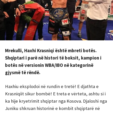
Mrekulli, Haxhi Krasniqi është mbreti botës.
Shqiptari i parë në histori të boksit, kampion i
botës në versionin WBA/IBO në kategorinë
gjysmë të rëndë.
Haxhiu eksplodoi në rundin e tretë! E djathta e
Krasniqiit sikur bombë! E treta e vërteta, ashtu si i
ka hije kryetrimit shqiptar nga Kosova. Djaloshi nga
Juniku shkruan historinë e kombit shqiptarë në