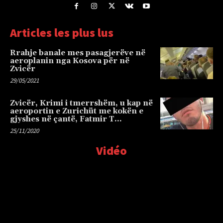
Articles les plus lus
Rrahje banale mes pasagjerëve në
aeroplanin nga Kosova për në
Zvicër
29/05/2021
Zvicër, Krimi i tmerrshëm, u kap në
aeroportin e Zurichüt me kokën e
gjyshes në çantë, Fatmir T…
25/11/2020
Vidéo