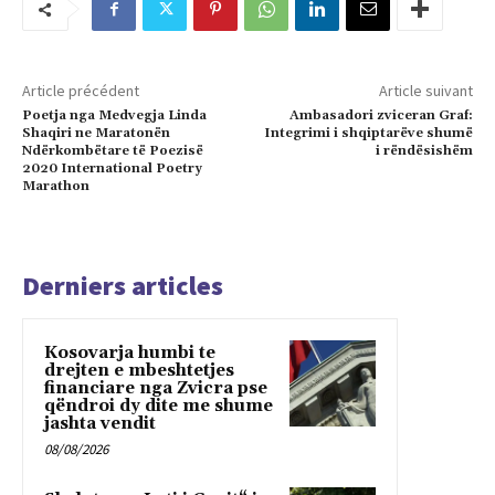
Article précédent
Article suivant
Poetja nga Medvegja Linda
Ambasadori zviceran Graf:
Shaqiri ne Maratonën
Integrimi i shqiptarëve shumë
Ndërkombëtare të Poezisë
i rëndësishëm
2020 International Poetry
Marathon
Derniers articles
Kosovarja humbi te
drejten e mbeshtetjes
financiare nga Zvicra pse
qëndroi dy dite me shume
jashta vendit
08/08/2026