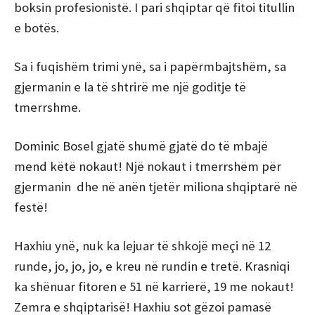
boksin profesionistë. I pari shqiptar që fitoi titullin
e botës.
Sa i fuqishëm trimi ynë, sa i papërmbajtshëm, sa
gjermanin e la të shtrirë me një goditje të
tmerrshme.
Dominic Bosel gjatë shumë gjatë do të mbajë
mend këtë nokaut! Një nokaut i tmerrshëm për
gjermanin dhe në anën tjetër miliona shqiptarë në
festë!
Haxhiu ynë, nuk ka lejuar të shkojë meçi në 12
runde, jo, jo, jo, e kreu në rundin e tretë. Krasniqi
ka shënuar fitoren e 51 në karrierë, 19 me nokaut!
Zemra e shqiptarisë! Haxhiu sot gëzoi pamasë