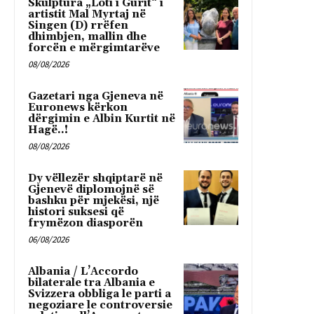
Skulptura „Loti i Gurit“ i
artistit Mal Myrtaj në
Singen (D) rrëfen
dhimbjen, mallin dhe
forcën e mërgimtarëve
08/08/2026
Gazetari nga Gjeneva në
Euronews kërkon
dërgimin e Albin Kurtit në
Hagë..!
08/08/2026
Dy vëllezër shqiptarë në
Gjenevë diplomojnë së
bashku për mjekësi, një
histori suksesi që
frymëzon diasporën
06/08/2026
Albania / L’Accordo
bilaterale tra Albania e
Svizzera obbliga le parti a
negoziare le controversie