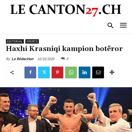
EDITORIAL
SPORTS
Haxhi Krasniqi kampion botëror
10/10/2020
0
By
La Rédaction