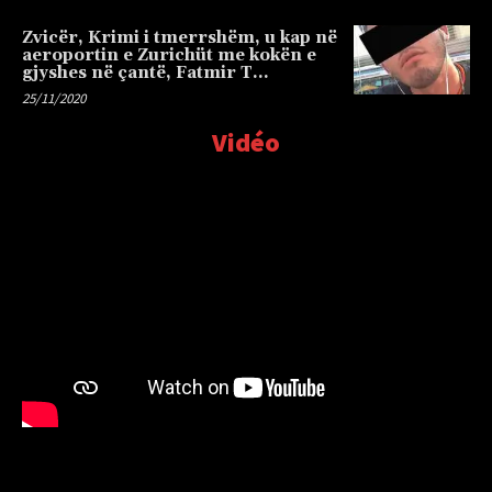
Zvicër, Krimi i tmerrshëm, u kap në
aeroportin e Zurichüt me kokën e
gjyshes në çantë, Fatmir T…
25/11/2020
Vidéo