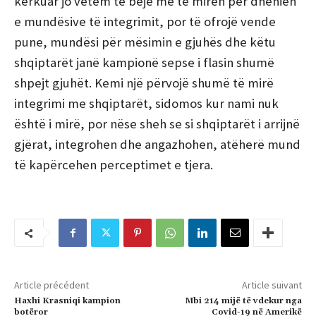
kërkuar jo vetëm të bëjë me të mirën për dhënien
e mundësive të integrimit, por të ofrojë vende
pune, mundësi për mësimin e gjuhës dhe këtu
shqiptarët janë kampionë sepse i flasin shumë
shpejt gjuhët. Kemi një përvojë shumë të mirë
integrimi me shqiptarët, sidomos kur nami nuk
është i mirë, por nëse sheh se si shqiptarët i arrijnë
gjërat, integrohen dhe angazhohen, atëherë mund
të kapërcehen perceptimet e tjera.
Article précédent
Article suivant
Haxhi Krasniqi kampion
Mbi 214 mijë të vdekur nga
botëror
Covid-19 në Amerikë