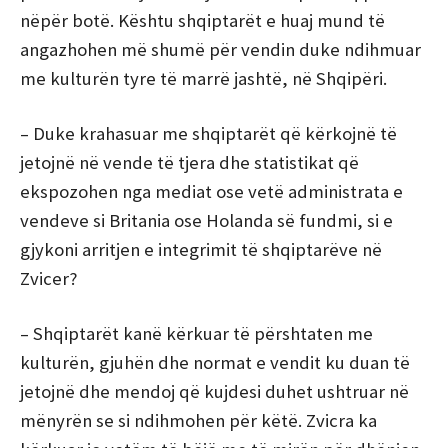
nëpër botë. Kështu shqiptarët e huaj mund të
angazhohen më shumë për vendin duke ndihmuar
me kulturën tyre të marrë jashtë, në Shqipëri.
– Duke krahasuar me shqiptarët që kërkojnë të
jetojnë në vende të tjera dhe statistikat që
ekspozohen nga mediat ose vetë administrata e
vendeve si Britania ose Holanda së fundmi, si e
gjykoni arritjen e integrimit të shqiptarëve në
Zvicer?
– Shqiptarët kanë kërkuar të përshtaten me
kulturën, gjuhën dhe normat e vendit ku duan të
jetojnë dhe mendoj që kujdesi duhet ushtruar në
mënyrën se si ndihmohen për këtë. Zvicra ka