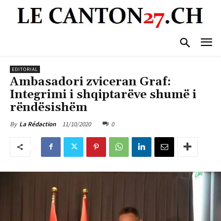
EDITORIAL
Ambasadori zviceran Graf:
Integrimi i shqiptarëve shumë i
rëndësishëm
11/10/2020
0
By
La Rédaction