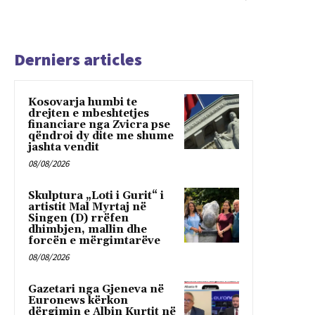
Derniers articles
Kosovarja humbi te
drejten e mbeshtetjes
financiare nga Zvicra pse
qëndroi dy dite me shume
jashta vendit
08/08/2026
Skulptura „Loti i Gurit“ i
artistit Mal Myrtaj në
Singen (D) rrëfen
dhimbjen, mallin dhe
forcën e mërgimtarëve
08/08/2026
Gazetari nga Gjeneva në
Euronews kërkon
dërgimin e Albin Kurtit në