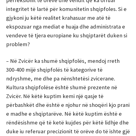
perfeksionit të orëve dhe vendit që ka ofruar
integritet të lartë për komunitetin shqipfoles. Si e
gjykoni ju këtë realitet krahasuar me atë të
ekspozuar nga mediat e huaja dhe administrata e
vendeve të tjera europiane ku shqiptarët duken si
problem?
– Në Zvicër ka shumë shqipfolës, mendoj rreth
300-400 mijë shqipfolës të kategorive të
ndryshme, me dhe pa nënshtetësi zvicerane.
Kultura shqipfolëse është shumë prezente në
Zvicër. Në këtë kuptim kemi një qasje të
përbashkët dhe është e njohur në shoqëri kjo prani
e madhe e shqiptarëve. Në këtë kuptim është e
rëndësishme që të ketë kujdes për këtë lidhje dhe
duke iu referuar precizionit të orëve do të ishte gjë