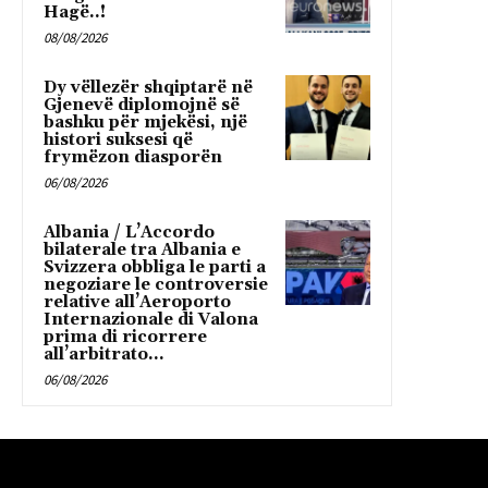
Hagë..!
08/08/2026
Dy vëllezër shqiptarë në
Gjenevë diplomojnë së
bashku për mjekësi, një
histori suksesi që
frymëzon diasporën
06/08/2026
Albania / L’Accordo
bilaterale tra Albania e
Svizzera obbliga le parti a
negoziare le controversie
relative all’Aeroporto
Internazionale di Valona
prima di ricorrere
all’arbitrato...
06/08/2026