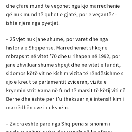
dhe çfarë mund të veçohet nga kjo marrëdhënie
që nuk mund të quhet e gjatë, por e veçantë? –
ishte njëra nga pyetjet.
– 25 vjet nuk janë shumë, por varet dhe nga
historia e Shqipërisë. Marrëdhëniet shkojnë
mbrapsht në vitet ’70 dhe u rihapen në 1992, por
janë zhvilluar shumë shpejt dhe në vitet e fundit,
sidomos këtë vit ne kishim vizita të rëndësishme si
ajo e kreut të parlamentit zviceran, vizita e
kryeministrit Rama në fund të marsit të këtij viti në
Bernë dhe është për t’u theksuar një intensifikim i
marrëdhënieve i dukshëm.
– Zvicra është parë nga Shqipëria si sinonim i