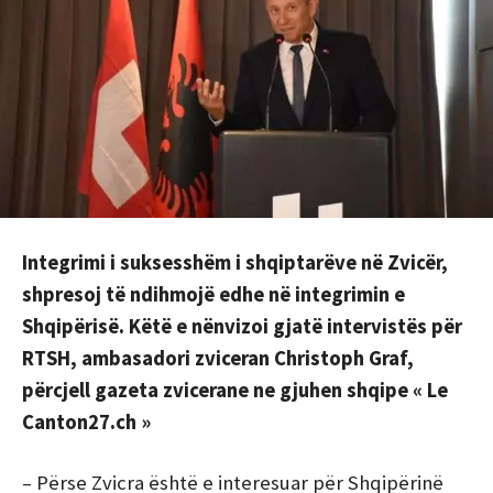
Integrimi i suksesshëm i shqiptarëve në Zvicër,
shpresoj të ndihmojë edhe në integrimin e
Shqipërisë. Këtë e nënvizoi gjatë intervistës për
RTSH, ambasadori zviceran Christoph Graf,
përcjell gazeta zvicerane ne gjuhen shqipe « Le
Canton27.ch »
– Përse Zvicra është e interesuar për Shqipërinë