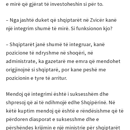
e mirë që gjërat të investoheshin si për to.
– Nga jashtë duket që shqiptarët në Zvicër kanë
një integrim shumë të mirë. Si funksionon kjo?
– Shqiptarët janë shumë të integruar, kanë
pozicione të ndryshme në shoqëri, në
administrate, ka gazetarë me emra që mendohet
origjinojnë si shqiptarë, por kane peshë me
pozicionin e tyre të arritur.
Mendoj që integrimi është i suksesshëm dhe
shpresoj që ai të ndihmojë edhe Shqipërinë. Në
këtë kuptim mendoj që është e rëndësishme që të
përdoren diasporat e suksesshme dhe e
përshëndes krijimin e një ministrie për shqiptarët