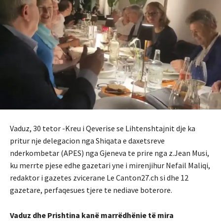
Vaduz, 30 tetor -Kreu i Qeverise se Lihtenshtajnit dje ka
pritur nje delegacion nga Shiqata e daxetsreve
nderkombetar (APES) nga Gjeneva te prire nga z.Jean Musi,
ku merrte pjese edhe gazetari yne i mirenjihur Nefail Maliqi,
redaktor i gazetes zvicerane Le Canton27.ch si dhe 12
gazetare, perfaqesues tjere te nediave boterore.
Vaduz dhe Prishtina kanë marrëdhënie të mira