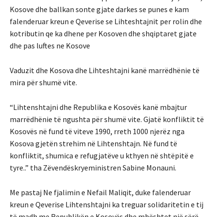
Kosove dhe ballkan sonte gjate darkes se punes e kam
falenderuar kreun e Qeverise se Lihteshtajnit per rolin dhe
kotributin qe ka dhene per Kosoven dhe shqiptaret gjate
dhe pas luftes ne Kosove
Vaduzit dhe Kosova dhe Lihteshtajni kanë marrëdhënie të
mira për shumë vite.
“Lihtenshtajni dhe Republika e Kosovës kanë mbajtur
marrëdhënie të ngushta për shumë vite. Gjatë konfliktit të
Kosovës në fund të viteve 1990, rreth 1000 njerëz nga
Kosova gjetën strehim në Lihtenshtajn. Në fund të
konfliktit, shumica e refugjatëve u kthyen në shtëpitë e
tyre..” tha Zëvendëskryeministren Sabine Monauni.
Me pastaj Ne fjalimin e Nefail Maliqit, duke falenderuar
kreun e Qeverise Lihtenshtajni ka treguar solidaritetin e tij
të madh me Republikën e Kosovës dhe mbështet një sërë