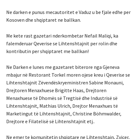
Ne darken e punus mecautoritet e Vaduz u be fjale edhe per
Kosoven dhe shqiptaret ne ballkan.
Me kete rast gazetari nderkombetar Nefail Maliqi, ka
falemderuar Qeverise se Lihtenshtajnit per rolin dhe
kontributin per shqiptaret me ballkan!
Ne Darken e lunes me gazetaret biterore nga Gjeneva
mbajur në Restorant Torkel moren ojese kreu i Qeverise se
Lihtenshtajnit Zëvendëskryeministren Sabine Monauni,
Drejtoren Menaxhuese Brigitte Haas, Drejtoren
Menaxhuese të Dhomës së Tregtisë dhe Industrisë së
Lihtenshtajnit, Mathias Ulrich, Drejtor Menaxhues të
Marketingut të Lihtenshtajnit, Christine Böhmwalder,
Drejtore e Filatelisë së Lihtenshtajnit etj..
Ne emer te komunitetin shqiptare ne Lihtenshtajn, Zvicer,