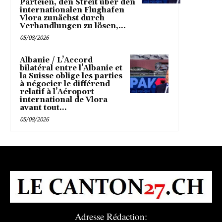
Parteien, den Streit über den
internationalen Flughafen
Vlora zunächst durch
Verhandlungen zu lösen,...
05/08/2026
Albanie / L’Accord
bilatéral entre l’Albanie et
la Suisse oblige les parties
à négocier le différend
relatif à l’Aéroport
international de Vlora
avant tout...
05/08/2026
Adresse Rédaction: