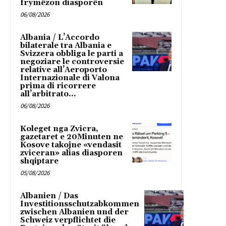
frymëzon diasporën
06/08/2026
Albania / L’Accordo
bilaterale tra Albania e
Svizzera obbliga le parti a
negoziare le controversie
relative all’Aeroporto
Internazionale di Valona
prima di ricorrere
all’arbitrato...
06/08/2026
Koleget nga Zvicra,
gazetaret e 20Minuten ne
Kosove takojne «vendasit
zviceran» alias diasporen
shqiptare
05/08/2026
Albanien / Das
Investitionsschutzabkommen
zwischen Albanien und der
Schweiz verpflichtet die