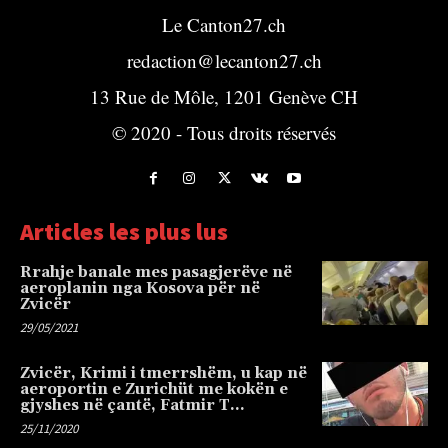
Le Canton27.ch
redaction@lecanton27.ch
13 Rue de Môle, 1201 Genève CH
© 2020 - Tous droits réservés
Articles les plus lus
Rrahje banale mes pasagjerëve në
aeroplanin nga Kosova për në
Zvicër
29/05/2021
Zvicër, Krimi i tmerrshëm, u kap në
aeroportin e Zurichüt me kokën e
gjyshes në çantë, Fatmir T…
25/11/2020