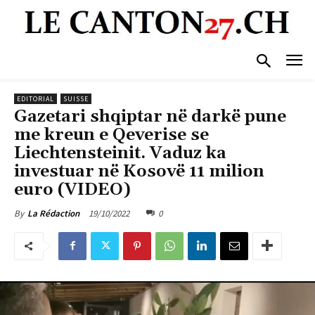
EDITORIAL
SUISSE
Gazetari shqiptar në darkë pune
me kreun e Qeverise se
Liechtensteinit. Vaduz ka
investuar në Kosovë 11 milion
euro (VIDEO)
19/10/2022
0
By
La Rédaction