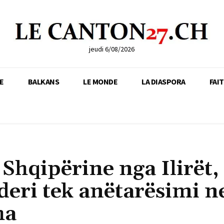
jeudi 6/08/2026
E
BALKANS
LE MONDE
LA DIASPORA
FAI
Shqipërine nga Ilirët,
eri tek anëtarësimi n
ha