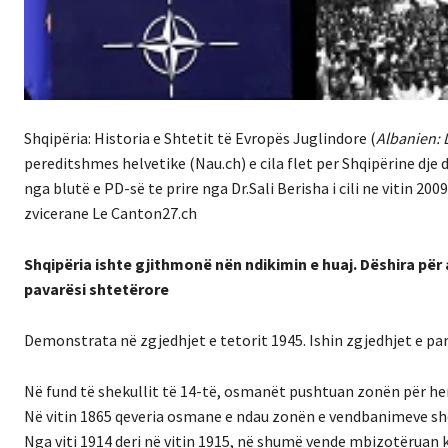
Shqipëria: Historia e Shtetit të Evropës Juglindore (
Albanien: 
pereditshmes helvetike (Nau.ch) e cila flet per Shqipërine dje d
nga blutë e PD-së te prire nga Dr.Sali Berisha i cili ne vitin 2
zvicerane Le Canton27.ch
Shqipëria ishte gjithmonë nën ndikimin e huaj. Dëshira pë
pavarësi shtetërore
Demonstrata në zgjedhjet e tetorit 1945. Ishin zgjedhjet e par
Në fund të shekullit të 14-të, osmanët pushtuan zonën për her
Në vitin 1865 qeveria osmane e ndau zonën e vendbanimeve shqi
Nga viti 1914 deri në vitin 1915, në shumë vende mbizotëruan 