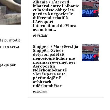
Albanie / L’Accord
bilatéral entre l’Albanie
et la Suisse oblige les
parties à négocier le
différend relatif à
l’Aéroport
international de Vlora
avant tout...
e
05/08/2026
 të pushtetit
uan a gazeta
Shqiperi / Marrëveshja
Shqipëri-Zvicër
detyron palët të
negociojnë lidhur me
mosmarrëveshjet për
jekje për
Aeroportin
Ndërkombëtar të
Vlorës para se te
përfundojë në
arbitrazh
ndërkombëtar
05/08/2026