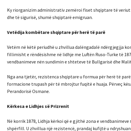
Ky riorganizim administrativ zemëroi fiset shqiptare të veriu
dhe të sigurisë, shumë shqiptarë emigruan.
Vetëdija kombëtare shqiptare për herë të parë
Vetëm në këtë periudhë u zhvillua dalëngadalë ndërgjegjja k
fillimisht e rëndësishme në lidhje me Luftën Ruso-Turke të 1877
vendbanimeve nën sundimin e shteteve të Bullgarisë dhe Malit 
Nga ana tjetër, rezistenca shqiptare u formua për herë të parë
formacione trupash për të mbrojtur fuqitë e huaja. Përveç kës
Perandorisë Osmane.
Kërkesa e Lidhjes së Prizrenit
Në korrik 1878, Lidhja kërkoi që e gjithë zona e vendbanimeve
shpërfill. U zhvillua një rezistencë, prandaj kufijtë u ndryshua