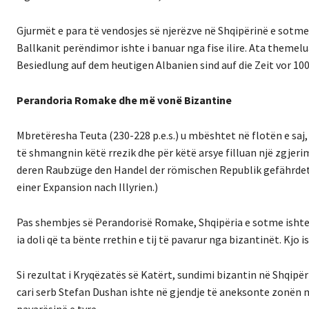
Gjurmët e para të vendosjes së njerëzve në Shqipërinë e sotme
Ballkanit perëndimor ishte i banuar nga fise ilire. Ata theme
Besiedlung auf dem heutigen Albanien sind auf die Zeit vor 10
Perandoria Romake dhe më vonë Bizantine
Mbretëresha Teuta (230-228 p.e.s.) u mbështet në flotën e saj
të shmangnin këtë rrezik dhe për këtë arsye filluan një zgjerim n
deren Raubzüge den Handel der römischen Republik gefährdet
einer Expansion nach Illyrien.)
Pas shembjes së Perandorisë Romake, Shqipëria e sotme ishte p
ia doli që ta bënte rrethin e tij të pavarur nga bizantinët. Kjo i
Si rezultat i Kryqëzatës së Katërt, sundimi bizantin në Shqip
cari serb Stefan Dushan ishte në gjendje të aneksonte zonën me 
pavarësinë e tyre.