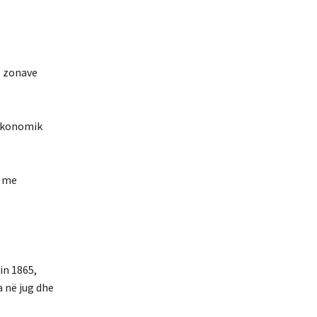
e zonave
 ekonomik
u me
in 1865,
a në jug dhe