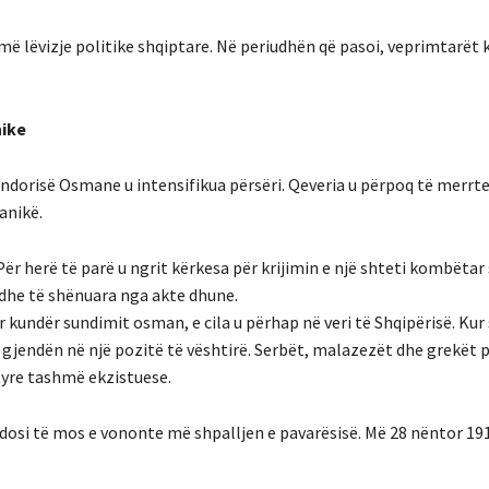
i më lëvizje politike shqiptare. Në periudhën që pasoi, veprimtarë
nike
andorisë Osmane u intensifikua përsëri. Qeveria u përpoq të merrte
anikë.
 Për herë të parë u ngrit kërkesa për krijimin e një shteti kombëtar 
 dhe të shënuara nga akte dhune.
 kundër sundimit osman, e cila u përhap në veri të Shqipërisë. Ku
 u gjendën në një pozitë të vështirë. Serbët, malazezët dhe grekët 
tyre tashmë ekzistuese.
dosi të mos e vononte më shpalljen e pavarësisë. Më 28 nëntor 191