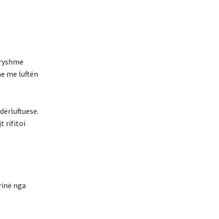
ndryshme
me me luftën
dërluftuese.
 rifitoi
rinë nga