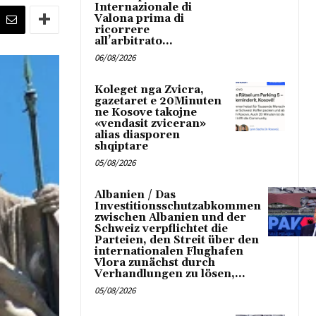
Internazionale di
Valona prima di
ricorrere
all’arbitrato...
06/08/2026
Koleget nga Zvicra,
gazetaret e 20Minuten
ne Kosove takojne
«vendasit zviceran»
alias diasporen
shqiptare
05/08/2026
Albanien / Das
Investitionsschutzabkommen
zwischen Albanien und der
Schweiz verpflichtet die
Parteien, den Streit über den
internationalen Flughafen
Vlora zunächst durch
Verhandlungen zu lösen,...
05/08/2026