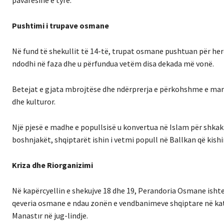
Pushtimi i trupave osmane
Në fund të shekullit të 14-të, trupat osmane pushtuan për he
ndodhi në faza dhe u përfundua vetëm disa dekada më vonë.
Betejat e gjata mbrojtëse dhe ndërprerja e përkohshme e ma
dhe kulturor.
Një pjesë e madhe e popullsisë u konvertua në Islam për shkak
boshnjakët, shqiptarët ishin i vetmi popull në Ballkan që kis
Kriza dhe Riorganizimi
Në kapërcyellin e shekujve 18 dhe 19, Perandoria Osmane ishte
qeveria osmane e ndau zonën e vendbanimeve shqiptare në katër
Manastır në jug-lindje.