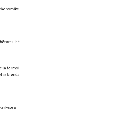
e ekonomike
bëtare u bë
cila formoi
ptar brenda
kërkesë u