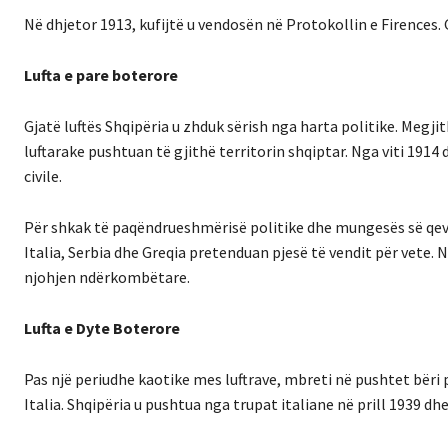
Në dhjetor 1913, kufijtë u vendosën në Protokollin e Firences. 
Lufta e pare boterore
Gjatë luftës Shqipëria u zhduk sërish nga harta politike. Megj
luftarake pushtuan të gjithë territorin shqiptar. Nga viti 191
civile.
Për shkak të paqëndrueshmërisë politike dhe mungesës së qeveri
Italia, Serbia dhe Greqia pretenduan pjesë të vendit për vete. 
njohjen ndërkombëtare.
Lufta e Dyte Boterore
Pas një periudhe kaotike mes luftrave, mbreti në pushtet bër
Italia. Shqipëria u pushtua nga trupat italiane në prill 1939 dhe