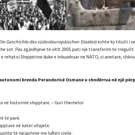
Die Geschichte des südosteuropäischen Staates
) eshte ky titulli i s
he sot. Pas zgjedhjeve të vitit 2005 pati një transferim të rregullt
009 e rehatoi Shqipërine duke e inkuadruar ne NATO, si anetare, shkr
r autonomi brenda Perandorisë Osmane u shndërrua në një përp
a në historinë shqiptare. – Guri themelor
ë të parë.
ptare në katër vilajete.
kushte të ngjashme me luftën civile.