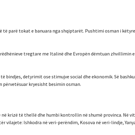
rë të parë tokat e banuara nga shqiptarët. Pushtimi osman i këtyr
rrëdhënieve tregtare me Italinë dhe Evropën dëmtuan zhvillimin
 të bindjes, detyrimit ose stimujve social dhe ekonomik. Së bashk
hin përvetësuar kryesisht besimin osman.
 në krizë të thellë dhe humbi kontrollin në shumë provinca. Në vit
 vilajete: Ishkodra në veri-perëndim, Kosova në veri-lindje, Yany