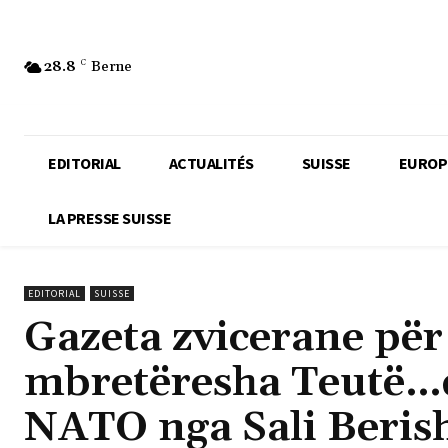
28.8
C
Berne
EDITORIAL
ACTUALITÉS
SUISSE
EUROP
LA PRESSE SUISSE
EDITORIAL
SUISSE
Gazeta zvicerane për 
mbretëresha Teutë…d
NATO nga Sali Beris