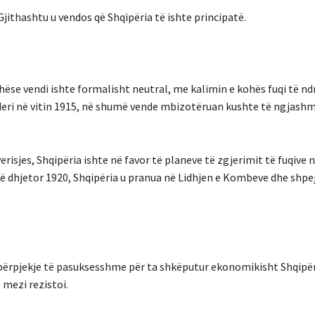
Gjithashtu u vendos që Shqipëria të ishte principatë.
ithëse vendi ishte formalisht neutral, me kalimin e kohës fuqi të 
4 deri në vitin 1915, në shumë vende mbizotëruan kushte të ngjash
sjes, Shqipëria ishte në favor të planeve të zgjerimit të fuqive n
Në dhjetor 1920, Shqipëria u pranua në Lidhjen e Kombeve dhe shpejt
i përpjekje të pasuksesshme për ta shkëputur ekonomikisht Shqipë
 mezi rezistoi.