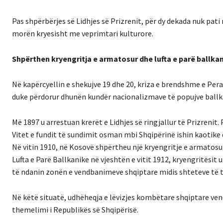
Pas shpërbërjes së Lidhjes së Prizrenit, për dy dekada nuk pat
morën kryesisht me veprimtari kulturore.
Shpërthen kryengritja e armatosur dhe lufta e parë ballka
Në kapërcyellin e shekujve 19 dhe 20, kriza e brendshme e Per
duke përdorur dhunën kundër nacionalizmave të popujve ballk
Më 1897 u arrestuan krerët e Lidhjes së ringjallur të Prizrenit.
Vitet e fundit të sundimit osman mbi Shqipërinë ishin kaotike
Në vitin 1910, në Kosovë shpërtheu një kryengritje e armatosur
Lufta e Parë Ballkanike në vjeshtën e vitit 1912, kryengritësit
të ndanin zonën e vendbanimeve shqiptare midis shteteve të 
Në këtë situatë, udhëheqja e lëvizjes kombëtare shqiptare ven
themelimi i Republikës së Shqipërisë.