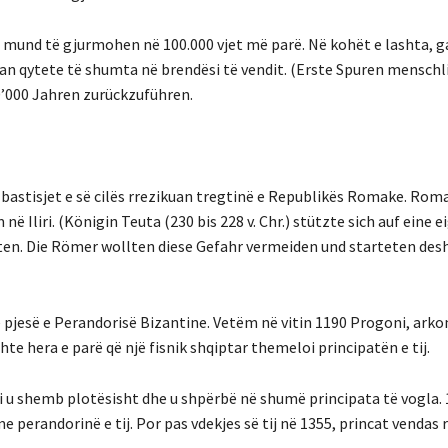
 mund të gjurmohen në 100.000 vjet më parë. Në kohët e lashta, ga
luan qytete të shumta në brendësi të vendit. (Erste Spuren menschl
0’000 Jahren zurückzuführen.
, bastisjet e së cilës rrezikuan tregtinë e Republikës Romake. Rom
ë Iliri. (Königin Teuta (230 bis 228 v. Chr.) stützte sich auf eine e
en. Die Römer wollten diese Gefahr vermeiden und starteten des
jesë e Perandorisë Bizantine. Vetëm në vitin 1190 Progoni, arkont
shte hera e parë që një fisnik shqiptar themeloi principatën e tij.
ëri u shemb plotësisht dhe u shpërbë në shumë principata të vogla.
perandorinë e tij. Por pas vdekjes së tij në 1355, princat vendas r