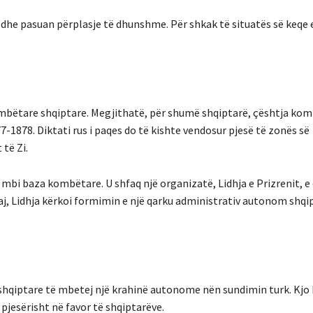
t dhe pasuan përplasje të dhunshme. Për shkak të situatës së keq
ombëtare shqiptare. Megjithatë, për shumë shqiptarë, çështja kom
-1878. Diktati rus i paqes do të kishte vendosur pjesë të zonës së
të Zi.
 mbi baza kombëtare. U shfaq një organizatë, Lidhja e Prizrenit, e 
aj, Lidhja kërkoi formimin e një qarku administrativ autonom shqi
 shqiptare të mbetej një krahinë autonome nën sundimin turk. Kjo 
n pjesërisht në favor të shqiptarëve.