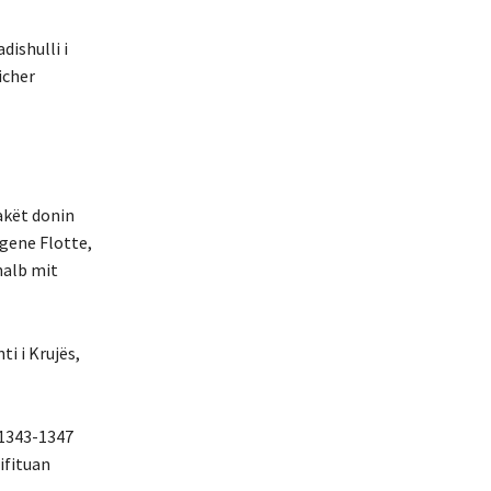
dishulli i
icher
akët donin
igene Flotte,
halb mit
i i Krujës,
 1343-1347
ifituan