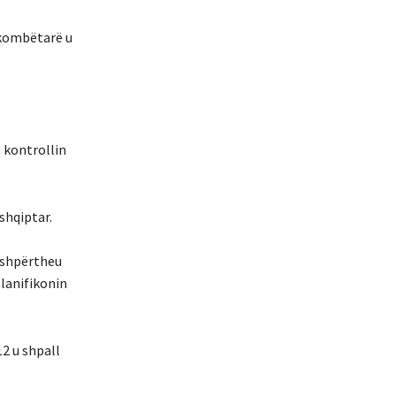
t kombëtarë u
 kontrollin
shqiptar.
r shpërtheu
planifikonin
2 u shpall