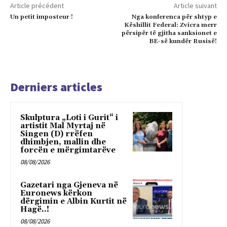
Article précédent
Article suivant
Un petit imposteur !
Nga konferenca për shtyp e
Këshillit Federal: Zvicra merr
përsipër të gjitha sanksionet e
BE-së kundër Rusisë!
Derniers articles
Skulptura „Loti i Gurit“ i
artistit Mal Myrtaj në
Singen (D) rrëfen
dhimbjen, mallin dhe
forcën e mërgimtarëve
08/08/2026
Gazetari nga Gjeneva në
Euronews kërkon
dërgimin e Albin Kurtit në
Hagë..!
08/08/2026