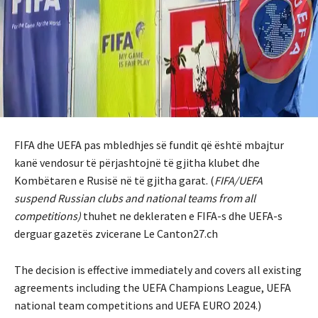
FIFA dhe UEFA pas mbledhjes së fundit që është mbajtur
kanë vendosur të përjashtojnë të gjitha klubet dhe
Kombëtaren e Rusisë në të gjitha garat. (
FIFA/UEFA
suspend Russian clubs and national teams from all
competitions
)
thuhet ne dekleraten e FIFA-s dhe UEFA-s
derguar gazetës zvicerane Le Canton27.ch
The decision is effective immediately and covers all existing
agreements including the UEFA Champions League, UEFA
national team competitions and UEFA EURO 2024.)