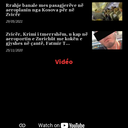
Rrahje banale mes pasagjerëve në
aeroplanin nga Kosova për në
Zvicër
29/05/2021
Zvicër, Krimi i tmerrshëm, u kap në
aeroportin e Zurichüt me kokën e
gjyshes në çantë, Fatmir T…
25/11/2020
Vidéo