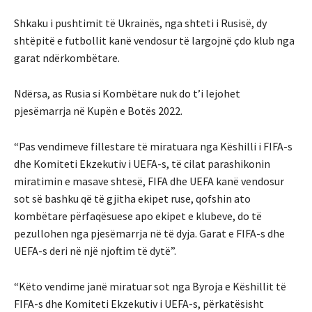
Shkaku i pushtimit të Ukrainës, nga shteti i Rusisë, dy
shtëpitë e futbollit kanë vendosur të largojnë çdo klub nga
garat ndërkombëtare.
Ndërsa, as Rusia si Kombëtare nuk do t’i lejohet
pjesëmarrja në Kupën e Botës 2022.
“Pas vendimeve fillestare të miratuara nga Këshilli i FIFA-s
dhe Komiteti Ekzekutiv i UEFA-s, të cilat parashikonin
miratimin e masave shtesë, FIFA dhe UEFA kanë vendosur
sot së bashku që të gjitha ekipet ruse, qofshin ato
kombëtare përfaqësuese apo ekipet e klubeve, do të
pezullohen nga pjesëmarrja në të dyja. Garat e FIFA-s dhe
UEFA-s deri në një njoftim të dytë”.
“Këto vendime janë miratuar sot nga Byroja e Këshillit të
FIFA-s dhe Komiteti Ekzekutiv i UEFA-s, përkatësisht