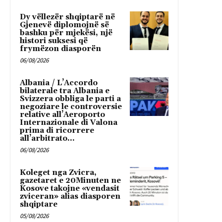
Dy vëllezër shqiptarë në
Gjenevë diplomojnë së
bashku për mjekësi, një
histori suksesi që
frymëzon diasporën
06/08/2026
Albania / L’Accordo
bilaterale tra Albania e
Svizzera obbliga le parti a
negoziare le controversie
relative all’Aeroporto
Internazionale di Valona
prima di ricorrere
all’arbitrato...
06/08/2026
Koleget nga Zvicra,
gazetaret e 20Minuten ne
Kosove takojne «vendasit
zviceran» alias diasporen
shqiptare
05/08/2026