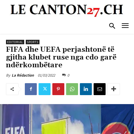
EDITORIAL
SPORTS
FIFA dhe UEFA perjashtonë të
gjitha klubet ruse nga cdo garë
ndërkombëtare
01/03/2022
0
By
La Rédaction