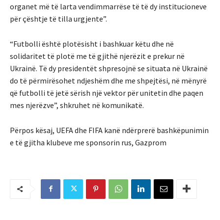
organet më të larta vendimmarrëse të të dy institucioneve
për çështje të tilla urgjente”.
“Futbolli është plotësisht i bashkuar këtu dhe në
solidaritet të plotë me të gjithë njerëzit e prekur në
Ukrainë. Të dy presidentët shpresojnë se situata në Ukrainë
do të përmirësohet ndjeshëm dhe me shpejtësi, në mënyrë
që futbolli të jetë sërish një vektor për unitetin dhe paqen
mes njerëzve”, shkruhet në komunikatë.
Përpos kësaj, UEFA dhe FIFA kanë ndërprerë bashkëpunimin
e të gjitha klubeve me sponsorin rus, Gazprom