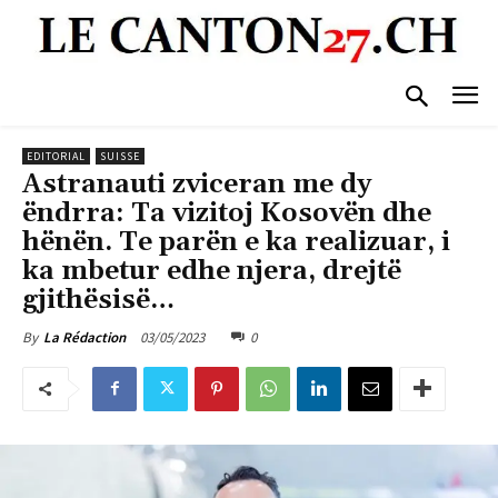
EDITORIAL
SUISSE
Astranauti zviceran me dy
ëndrra: Ta vizitoj Kosovën dhe
hënën. Te parën e ka realizuar, i
ka mbetur edhe njera, drejtë
gjithësisë…
03/05/2023
0
By
La Rédaction