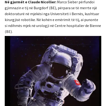
Në gjurmët e Claude Nicollier:
Marco Sieber përfundoi
gjimnazin e tij në Burgdorf (BE), përpara se të merrte një
doktoraturë në mjekësi nga Universiteti i Bernës, kushtuar
kirurgjisë robotike. Në kohën e emërimit të tij, ai punonte
si ndihmës mjek në urologji në Centre hospitalier de Bienne
(BE).