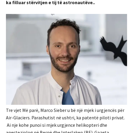
ka filluar stërvitjen e tij të astronautëve..
Tre vjet Më parë, Marco Sieber u bë një mjek i urgjencës për
Air-Glaciers. Parashutist në ushtri, ka patentë piloti privat.
Ai nje kohe punoi si mjek urgjence helikopteri dhe
anesteziolog në Bernë dhe Interlaken (BE). Gazeta