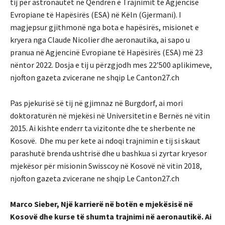
tij për astronautët në Qendrën e Trajnimit të Agjencisë
Evropiane të Hapësirës (ESA) në Këln (Gjermani). I
magjepsur gjithmonë nga bota e hapësirës, ​​misionet e
kryera nga Claude Nicolier dhe aeronautika, ai sapo u
pranua në Agjencinë Evropiane të Hapësirës (ESA) më 23
nëntor 2022. Dosja e tij u përzgjodh mes 22’500 aplikimeve,
njofton gazeta zvicerane ne shqip Le Canton27.ch
Pas pjekurisë së tij në gjimnaz në Burgdorf, ai mori
doktoraturën në mjekësi në Universitetin e Bernës në vitin
2015. Ai kishte enderr ta vizitonte dhe te sherbente ne
Kosovë. Dhe mu per kete ai ndoqi trajnimin e tij si skaut
parashutë brenda ushtrisë dhe u bashkua si zyrtar kryesor
mjekësor për misionin Swisscoy në Kosovë në vitin 2018,
njofton gazeta zvicerane ne shqip Le Canton27.ch
Marco Sieber, Një karrierë në botën e mjekësisë në
Kosovë dhe kurse të shumta trajnimi në aeronautikë. Ai