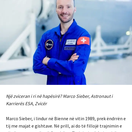
Një zviceran i ri në hapësirë? Marco Sieber, Astronaut i
Karrierës ESA, Zvicër
Marco Sieber, i lindur në Bienne në vitin 1989, prek ëndrrën e
tij me majat e gishtave. Në prill, ai do të fillojë trajnimin e