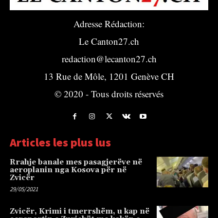
Adresse Rédaction:
Le Canton27.ch
redaction@lecanton27.ch
13 Rue de Môle, 1201 Genève CH
© 2020 - Tous droits réservés
Articles les plus lus
Rrahje banale mes pasagjerëve në
aeroplanin nga Kosova për në
Zvicër
29/05/2021
Zvicër, Krimi i tmerrshëm, u kap në