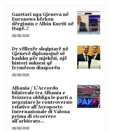
Gazetari nga Gjeneva në
Euronews kërkon
dërgimin e Albin Kurtit në
Hagë..!
08/08/2026
Dy vëllezër shqiptarë në
Gjenevë diplomojnë së
bashku për mjekësi, një
histori suksesi që
frymëzon diasporën
06/08/2026
Albania / L’Accordo
bilaterale tra Albania e
Svizzera obbliga le parti a
negoziare le controversie
relative all’Aeroporto
Internazionale di Valona
prima di ricorrere
all’arbitrato...
06/08/2026