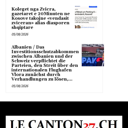
Koleget nga Zvicra,
gazetaret e 20Minuten ne
Kosove takojne «vendasit
zviceran» alias diasporen
shqiptare
05/08/2026
Albanien / Das
Investitionsschutzabkommen
zwischen Albanien und der
Schweiz verpflichtet die
Parteien, den Streit über den
internationalen Flughafen
Vlora zunächst durch
Verhandlungen zu lösen,...
05/08/2026