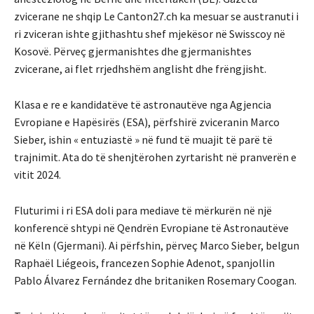
zvicerane ne shqip Le Canton27.ch ka mesuar se austranuti i
ri zviceran ishte gjithashtu shef mjekësor në Swisscoy në
Kosovë. Përveç gjermanishtes dhe gjermanishtes
zvicerane, ai flet rrjedhshëm anglisht dhe frëngjisht.
Klasa e re e kandidatëve të astronautëve nga Agjencia
Evropiane e Hapësirës (ESA), përfshirë zviceranin Marco
Sieber, ishin « entuziastë » në fund të muajit të parë të
trajnimit. Ata do të shenjtërohen zyrtarisht në pranverën e
vitit 2024.
Fluturimi i ri ESA doli para mediave të mërkurën në një
konferencë shtypi në Qendrën Evropiane të Astronautëve
në Këln (Gjermani). Ai përfshin, përveç Marco Sieber, belgun
Raphaël Liégeois, francezen Sophie Adenot, spanjollin
Pablo Álvarez Fernández dhe britaniken Rosemary Coogan.