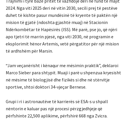
Trajnimi i tyre bazë pritet të vazhdojë deri në fund të majit
2024. Nga viti 2025 deri në vitin 2030, secili prej të pestëve
duhet të kishte pasur mundësinë të kryente të paktën një
mision të gjatë (ndoshta gjashtë muaj) në Stacionin
Ndërkombëtar të Hapësirës (ISS). Më parë, pse jo, që njëri
apo tjetri të marrin pjesë, nga viti 2030, në programin e
eksplorimit hënor Artemis, vetë përgatitor për një mision
të ardhshëm për Marsin.
“Jam veçanërisht i kënaqur me mësimin praktik”, deklaroi
Marco Sieber para shtypit. Muaji i parë u shpenzua kryesisht
në mësime të biologjisë dhe fizikës si dhe në stërvitje
sportive, shtoi doktori 34-vjeçar Bernese.
Grupi i ri i astronautëve të karrierës së ESA-s u shpall
nëntorin e kaluar pas një procesi përzgjedhjeje që
përfshinte 22,500 aplikime, përfshirë 668 nga Zvicra.