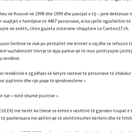
heu në Kosovë në 1998 dhe 1999 dhe pasojat e tij – janë deklaruar
 vuajtjet e familjeve të 4407 personave, ai ka sjellë ngushëllim të
tojnë në ankth, citon gazeta zvicerane-shqiptare Le Canton27.ch.
uzon Serbinë se nuk po përballet me krimet e saj dhe se refuzon t
ërë vazhdimisht thirrje të dyja palëve që të mos politizojnë çësht
y vendeve.
uan rëndësinë e zgjidhjes së këtyre rasteve të personave të zhdukur «
uar pajtimin dhe një paqe të qëndrueshme ».
në një « notë shumë pozitive ».
EULEX) më herët ka thënë se është e vështirë të gjenden trupat e 
a të pashënuara me qëllim që të vështirësohet kërkimi dhe të fshih