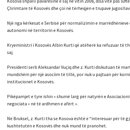
Kosova shpalli pavarësinë e saj në vitin 2008, disa vite pas luft
Çlirimtare të Kosovës dhe çoi në tërheqjen e trupave jugosllave
Një nga kërkesat e Serbisë për normalizimin e marrëdhënieve ës
autonomi në territorin e Kosovës.
Kryeministri i Kosovës Albin Kurti që atëherë ka refuzuar të th
saj.
Presidenti serb Aleksandar Vuçiq dhe z. Kurti diskutuan të mart
mundshëm për një asociim të tillë, por nuk u pajtuan për korn
institucionet e Kosovës.
Pikëpamjet e tyre ishin « shumë larg për natyrën e Asociacionit
negociata « në të ardhmen e afërt ».
Në Bruksel, z. Kurti tha se Kosova është e “interesuar për të gj
kushtetutën e Kosovës dhe nuk mund të pranohet.