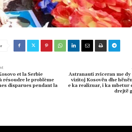
er
nt
Kosovo et la Serbie
Astranauti zviceran me dy
à résoudre le problème
vizitoj Kosovën dhe hënë
es disparues pendant la
e ka realizuar, i ka mbetur 
drejtë 