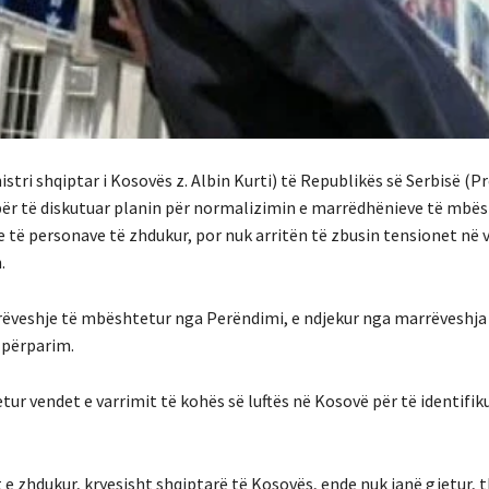
tri shqiptar i Kosovës z. Albin Kurti) të Republikës së Serbisë (Pr
 për të diskutuar planin për normalizimin e marrëdhënieve të mbë
 të personave të zhdukur, por nuk arritën të zbusin tensionet në v
.
rëveshje të mbështetur nga Perëndimi, e ndjekur nga marrëveshja 
 përparim.
ur vendet e varrimit të kohës së luftës në Kosovë për të identifik
t e zhdukur, kryesisht shqiptarë të Kosovës, ende nuk janë gjetur, t