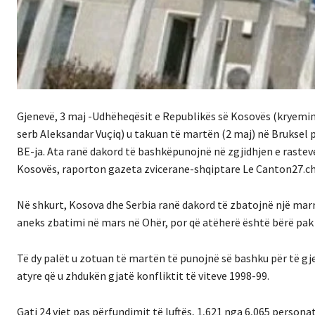
Gjenevë, 3 maj -Udhëheqësit e Republikës së Kosovës (kryeminis
serb Aleksandar Vuçiq) u takuan të martën (2 maj) në Bruksel
BE-ja. Ata ranë dakord të bashkëpunojnë në zgjidhjen e rasteve
Kosovës, raporton gazeta zvicerane-shqiptare Le Canton27.ch
Në shkurt, Kosova dhe Serbia ranë dakord të zbatojnë një mar
aneks zbatimi në mars në Ohër, por që atëherë është bërë pak
Të dy palët u zotuan të martën të punojnë së bashku për të gjet
atyre që u zhdukën gjatë konfliktit të viteve 1998-99.
Gati 24 vjet pas përfundimit të luftës, 1,621 nga 6,065 persona