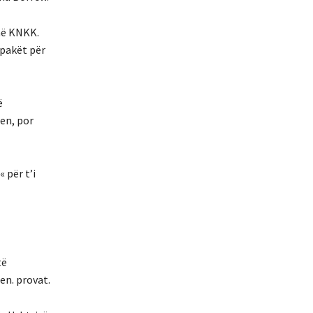
 në KNKK.
 pakët për
ë
jen, por
 për t’i
të
en. provat.