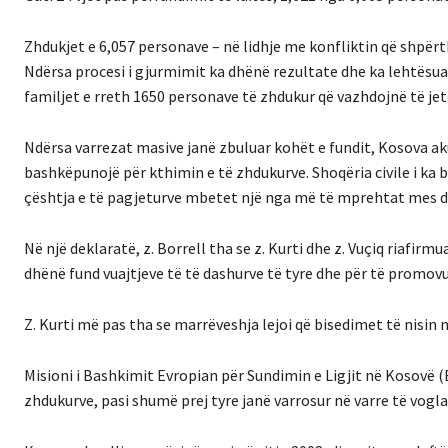
Zhdukjet e 6,057 personave – në lidhje me konfliktin që shpërt
Ndërsa procesi i gjurmimit ka dhënë rezultate dhe ka lehtësuar
familjet e rreth 1650 personave të zhdukur që vazhdojnë të je
Ndërsa varrezat masive janë zbuluar kohët e fundit, Kosova ak
bashkëpunojë për kthimin e të zhdukurve. Shoqëria civile i ka b
çështja e të pagjeturve mbetet një nga më të mprehtat mes d
Në një deklaratë, z. Borrell tha se z. Kurti dhe z. Vuçiq riafirm
dhënë fund vuajtjeve të të dashurve të tyre dhe për të promov
Z. Kurti më pas tha se marrëveshja lejoi që bisedimet të nisin 
Misioni i Bashkimit Evropian për Sundimin e Ligjit në Kosovë (
zhdukurve, pasi shumë prej tyre janë varrosur në varre të vogl