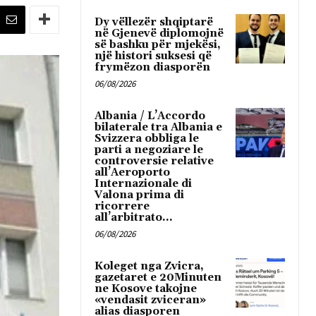
Dy vëllezër shqiptarë
në Gjenevë diplomojnë
së bashku për mjekësi,
një histori suksesi që
frymëzon diasporën
06/08/2026
Albania / L’Accordo
bilaterale tra Albania e
Svizzera obbliga le
parti a negoziare le
controversie relative
all’Aeroporto
Internazionale di
Valona prima di
ricorrere
all’arbitrato...
06/08/2026
Koleget nga Zvicra,
gazetaret e 20Minuten
ne Kosove takojne
«vendasit zviceran»
alias diasporen