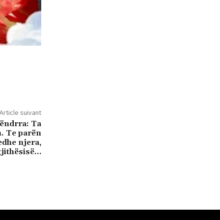
Article suivant
 ëndrra: Ta
n. Te parën
edhe njera,
gjithësisë…