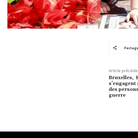
Partag
Article précéde
Bruxelles, 
s’engagent 
des personn
guerre