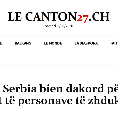
samedi 8/08/2026
E
BALKANS
LE MONDE
LA DIASPORA
FAI
 Serbia bien dakord p
t të personave të zhdu