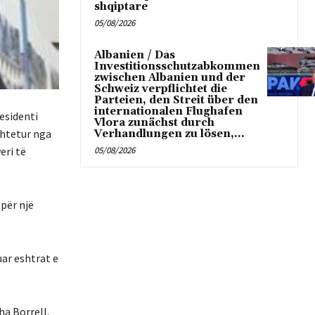
shqiptare
05/08/2026
Albanien / Das
Investitionsschutzabkommen
zwischen Albanien und der
Schweiz verpflichtet die
Parteien, den Streit über den
internationalen Flughafen
esidenti
Vlora zunächst durch
shtetur nga
Verhandlungen zu lösen,...
eri të
05/08/2026
për një
uar eshtrat e
ha Borrell.