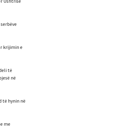
ër Ushtrisë
e serbëve
r krijimin e
deli të
pjesë në
d të hynin në
hje me