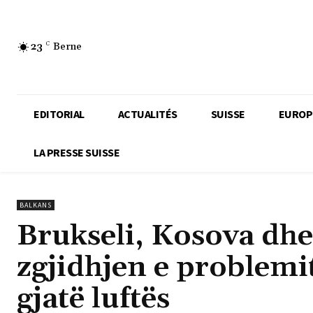
23
C
Berne
EDITORIAL
ACTUALITÉS
SUISSE
EUROP
LA PRESSE SUISSE
BALKANS
Brukseli, Kosova dhe
zgjidhjen e problemi
gjatë luftës