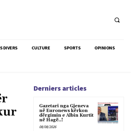
TS DIVERS
CULTURE
SPORTS
OPINIONS
Derniers articles
ër
Gazetari nga Gjeneva
kur
në Euronews kërkon
dërgimin e Albin Kurtit
në Hagë..!
08/08/2026