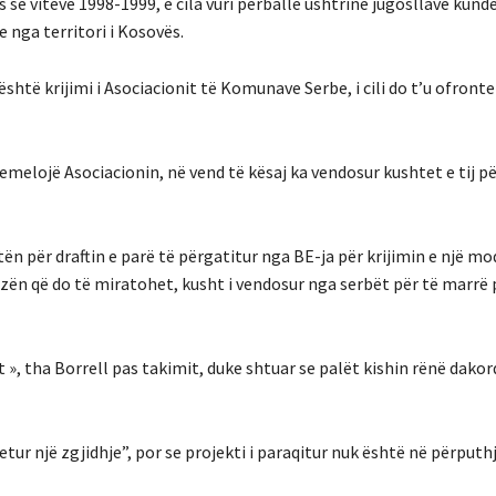
ës së viteve 1998-1999, e cila vuri përballë ushtrinë jugosllave kund
 nga territori i Kosovës.
htë krijimi i Asociacionit të Komunave Serbe, i cili do t’u ofront
emelojë Asociacionin, në vend të kësaj ka vendosur kushtet e tij pë
ën për draftin e parë të përgatitur nga BE-ja për krijimin e një mo
izën që do të miratohet, kusht i vendosur nga serbët për të marrë 
 », tha Borrell pas takimit, duke shtuar se palët kishin rënë dakor
etur një zgjidhje”, por se projekti i paraqitur nuk është në përput