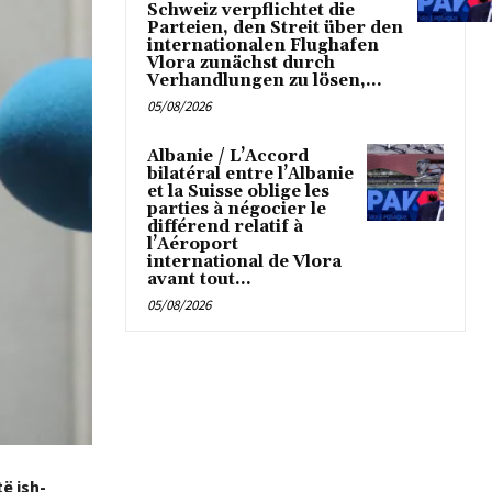
Schweiz verpflichtet die
Parteien, den Streit über den
internationalen Flughafen
Vlora zunächst durch
Verhandlungen zu lösen,...
05/08/2026
Albanie / L’Accord
bilatéral entre l’Albanie
et la Suisse oblige les
parties à négocier le
différend relatif à
l’Aéroport
international de Vlora
avant tout...
05/08/2026
ë ish-