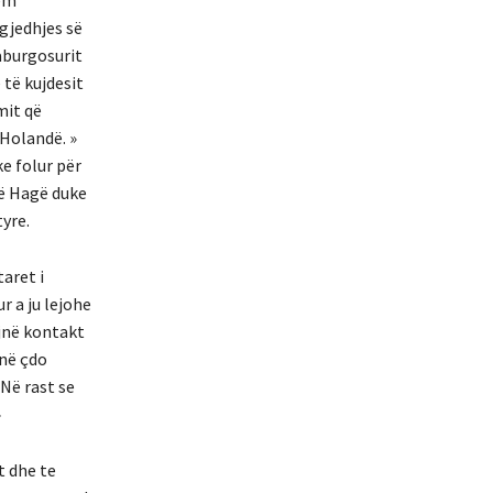
tëm
gjedhjes së
aburgosurit
 të kujdesit
mit që
 Holandë. »
e folur për
në Hagë duke
tyre.
aret i
r a ju lejohe
ojnë kontakt
 në çdo
Në rast se
»
t dhe te