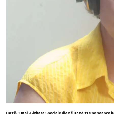
Hagë, 1 maj -Gjykata Speciale dje në Hagë gte ne seance ka