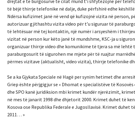
drejtat e te burgosurve te cilat mund t’i shfytezojne për tele
të bëjë thirrje telefonike në dalje, duke përfshirë edhe këshillë
Ndërsa kufizimet janë në vend që kufizojnë vizita në person, p
autorizuar gjithashtu vizita video për t’u siguruar të paraburg
të lehtësuar më tej kontaktin, një numër i arsyeshëm i thirrjev
vizitat në person kur këto janë të mundshme, KSC-ja u siguron
organizuar thirrje video dhe komunikime të tjera sa më lehtë t
paraburgosurit të sigurohen me mjete për të ruajtur marrëdhë
përmes vizitave (aktualisht, video vizita), thirrje telefonike
Se a ka Gjykata Speciale në Hagë per synim hetimet dhe arresit
Griep ështe përjgigjur se « Dhomat e specialistëve të Kosovës 
dhe SPO kanë juridiksion mbi krimet kundër njerëzimit, krimet 
në mes të janarit 1998 dhe dhjetorit 2000. Krimet duhet të ken
Kosova ose Republika Federale e Jugosllavisë. Krimet duhet të
2011… »