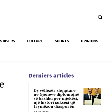
TS DIVERS
CULTURE
SPORTS
OPINIONS
Derniers articles
e
Dy vëllezër shqiptarë
në Gjenevë diplomojnë
së bashku për mjekësi,
një histori suksesi që
frymëzon diasporën