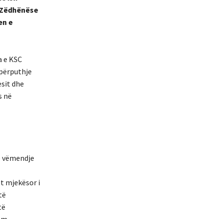
p Zëdhënëse
en e
a e KSC
 përputhje
sit dhe
s në
ë vëmendje
et mjekësor i
të
të