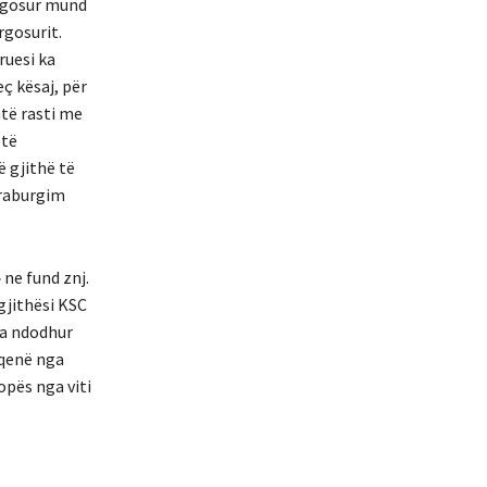
urgosur mund
rgosurit.
ruesi ka
ç kësaj, për
htë rasti me
 të
ë gjithë të
araburgim
 ne fund znj.
gjithësi KSC
ka ndodhur
 qenë nga
opës nga viti