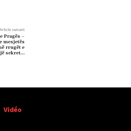
Article suivant
 Pragës –
e mesjetës
në rrugët e
një sekret…
Vidéo