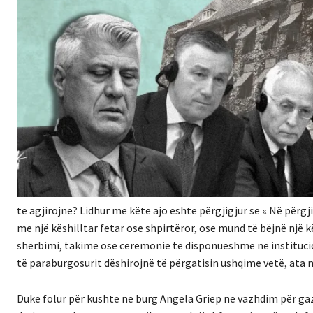
te agjirojne? Lidhur me këte ajo eshte përgjigjur se « Në përg
me një këshilltar fetar ose shpirtëror, ose mund të bëjnë një 
shërbimi, takime ose ceremonie të disponueshme në institucion
të paraburgosurit dëshirojnë të përgatisin ushqime vetë, ata 
Duke folur për kushte ne burg Angela Griep ne vazhdim për gaz