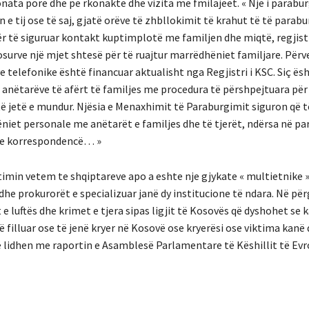
fonata pore dhe pë rkonakte dhe vizita me fmilajeet. « Një i parab
n e tij ose të saj, gjatë orëve të zhbllokimit të krahut të të parabu
ër të siguruar kontakt kuptimplotë me familjen dhe miqtë, regjist
osurve një mjet shtesë për të ruajtur marrëdhëniet familjare. Përve
e telefonike është financuar aktualisht nga Regjistri i KSC. Siç ës
 anëtarëve të afërt të familjes me procedura të përshpejtuara për
ë jetë e mundur. Njësia e Menaxhimit të Paraburgimit siguron që t
niet personale me anëtarët e familjes dhe të tjerët, ndërsa në p
 dhe korrespondencë… »
imin vetem te shqiptareve apo a eshte nje gjykate « multietnike »
dhe prokurorët e specializuar janë dy institucione të ndara. Në për
e luftës dhe krimet e tjera sipas ligjit të Kosovës që dyshohet se 
ë filluar ose të jenë kryer në Kosovë ose kryerësi ose viktima kanë
 lidhen me raportin e Asamblesë Parlamentare të Këshillit të Evr