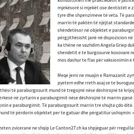
konsultohen me praktikuesit e jash
mjekësorë si mjekët ose dentistët e z
tyre dhe shpenzimeve të veta. Të par
marrin të paktën të njëjtat standarde
shëndetësor në objektet e paraburgi
përgjithësisht janë në dispozicion në
ka thëne ne vazhdim Angela Griep duk
shendetit e te burgosurve kosovare 
mos dashur te flas për vaksionimin e 
Meqe jemi ne muajin e Ramazanit zyrt
pyetem edhe rreth asaj se te burogusu
jithësi të paraburgosurit mund të tregojnë nëse dëshirojnë të krij
kërkesë në zyrtarin e paraburgimit nëse dëshirojnë të marrin pjesë
in e paraburgimit. Të paraburgosurit marrin tre shujta çdo ditë. 
mund të përdorin objektet per te gatuar dhe përgatitur ushiqmin. 
eten zvicerane ne shqip Le Canton27.ch ka shpjeguar për rregulla