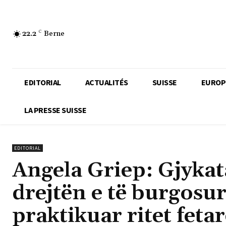
22.2
C
Berne
EDITORIAL
ACTUALITÉS
SUISSE
EUROP
LA PRESSE SUISSE
EDITORIAL
Angela Griep: Gjykat
drejtën e të burgosur
praktikuar ritet feta