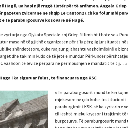
në Hagë, ua hapi një rrugë tjetër për të ardhmen. Angela Grie
ër gazeten zvicerane ne shqip Le Canton27.ch ka folur mbi pun
t e te paraburgosurve kosovare në Hagë.
zyrtarja nga Gjykata Speciale znj.Griep fillimisht thote se « Pun
tur masa në të gjithë organizatën për t’iu përgjigjur situatës në
like shëndetësore, duke ruajtur gjithashtu vazhdimësinë e bizne
argët dhe takimin kudo që të jetë e mundur. Përkundër përshtatje
C vazhdon të lëvizë përpara në përmbushjen e mandatit të tij… »
aga i ka siguruar falas, te financuara nga KSC
« Të paraburgosurit mund të kërkojn
mjekësore në çdo kohë. Institucioni i
paraburgimit i KSK-së ka zyrtarin e v
cili është mjeku kryesor i trajtimit të 
burgosurve. Të paraburgosurit mund 