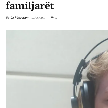
familjarët
By
La Rédaction
01/05/2021
0