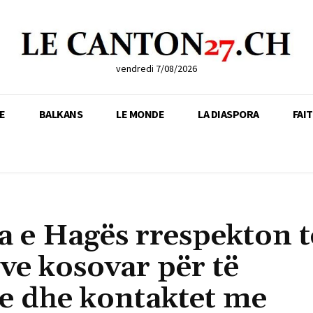
vendredi 7/08/2026
E
BALKANS
LE MONDE
LA DIASPORA
FAI
a e Hagës rrespekton t
ve kosovar për të
re dhe kontaktet me