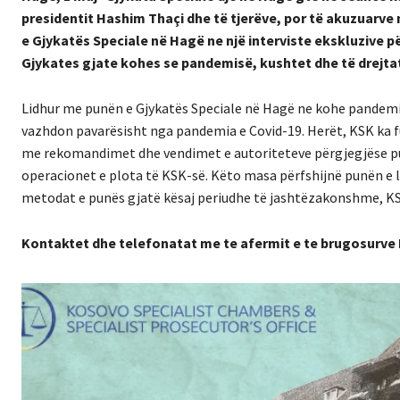
presidentit Hashim Thaçi dhe të tjerëve, por të akuzuarve 
e Gjykatës Speciale në Hagë ne një interviste ekskluzive p
Gjykates gjate kohes se pandemisë, kushtet dhe të drejta
Lidhur me punën e Gjykatës Speciale në Hagë ne kohe pandemie 
vazhdon pavarësisht nga pandemia e Covid-19. Herët, KSK ka fu
me rekomandimet dhe vendimet e autoriteteve përgjegjëse pub
operacionet e plota të KSK-së. Këto masa përfshijnë punën e l
metodat e punës gjatë kësaj periudhe të jashtëzakonshme, KS
Kontaktet dhe telefonatat me te afermit e te brugosurve H