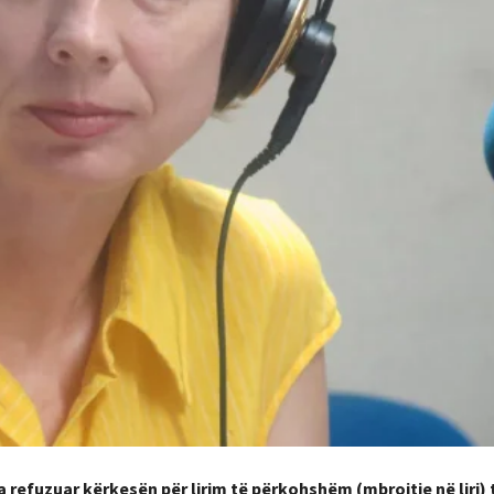
 refuzuar kërkesën për lirim të përkohshëm (mbrojtje në liri) t