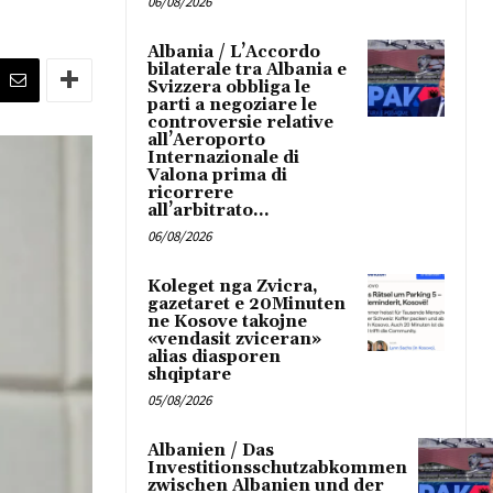
06/08/2026
Albania / L’Accordo
bilaterale tra Albania e
Svizzera obbliga le
parti a negoziare le
controversie relative
all’Aeroporto
Internazionale di
Valona prima di
ricorrere
all’arbitrato...
06/08/2026
Koleget nga Zvicra,
gazetaret e 20Minuten
ne Kosove takojne
«vendasit zviceran»
alias diasporen
shqiptare
05/08/2026
Albanien / Das
Investitionsschutzabkommen
zwischen Albanien und der