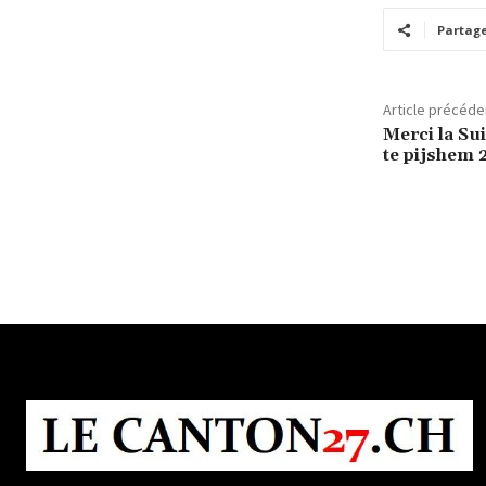
Partag
Article précéde
Merci la Sui
te pijshem 2