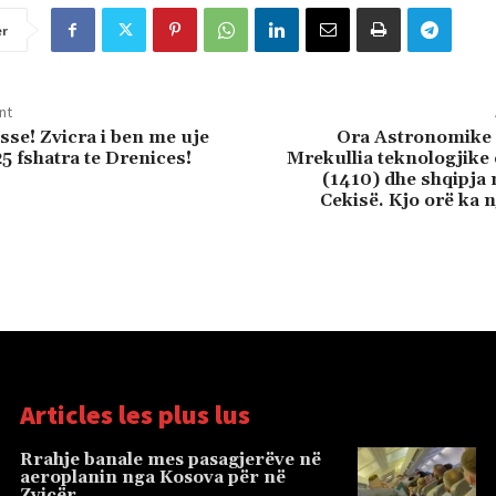
er
nt
sse! Zvicra i ben me uje
Ora Astronomike e
5 fshatra te Drenices!
Mrekullia teknologjike 
(1410) dhe shqipja 
Cekisë. Kjo orë ka 
Articles les plus lus
Rrahje banale mes pasagjerëve në
aeroplanin nga Kosova për në
Zvicër