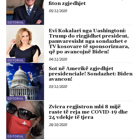
fiton zgjedhjet
05/11/2020
EDITORIAL
Evi Kokalari nga Uashingtoni:
Trump do rizgjidhet president,
pamvaresisht nga sondazhet e
TV kosovare të sponsorizuara,
që po avancojnë Biden!
04/11/2020
EDITORIAL
Sot në Amerikë zgjedhjet
presidenciale! Sondazhet: Biden
avancon!
03/11/2020
EDITORIAL
Zvicra regjistron mbi 8 mijë
raste të reja me COVID-19 dhe
24 vdekje të tjera
28/10/2020
EDITORIAL