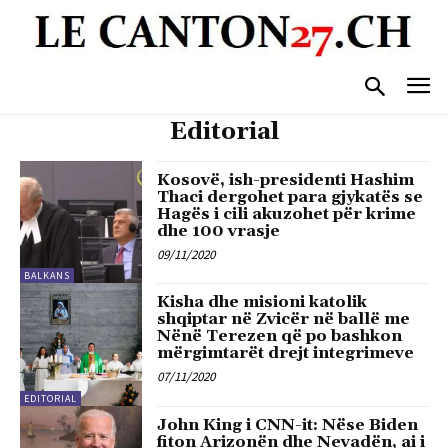
Editorial
Kosovë, ish-presidenti Hashim
Thaci dergohet para gjykatës se
Hagës i cili akuzohet për krime
dhe 100 vrasje
09/11/2020
BALKANS
Kisha dhe misioni katolik
shqiptar në Zvicër në ballë me
Nënë Terezen që po bashkon
mërgimtarët drejt integrimeve
07/11/2020
EDITORIAL
John King i CNN-it: Nëse Biden
fiton Arizonën dhe Nevadën, ai i