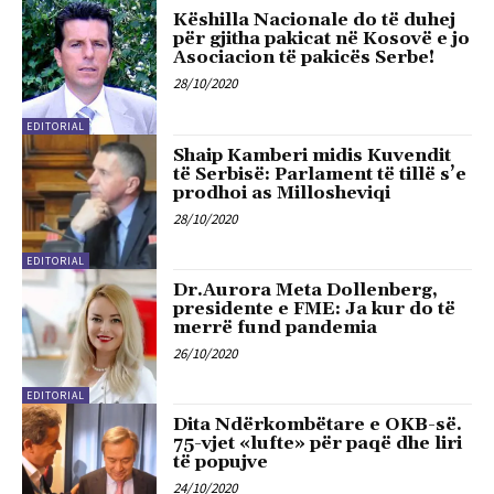
Këshilla Nacionale do të duhej
për gjitha pakicat në Kosovë e jo
Asociacion të pakicës Serbe!
28/10/2020
EDITORIAL
Shaip Kamberi midis Kuvendit
të Serbisë: Parlament të tillë s’e
prodhoi as Millosheviqi
28/10/2020
EDITORIAL
Dr.Aurora Meta Dollenberg,
presidente e FME: Ja kur do të
merrë fund pandemia
26/10/2020
EDITORIAL
Dita Ndërkombëtare e OKB-së.
75-vjet «lufte» për paqë dhe liri
të popujve
24/10/2020