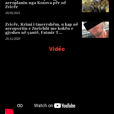
aeroplanin nga Kosova për në
Zvicër
29/05/2021
Zvicër, Krimi i tmerrshëm, u kap në
aeroportin e Zurichüt me kokën e
gjyshes në çantë, Fatmir T…
25/11/2020
Vidéo