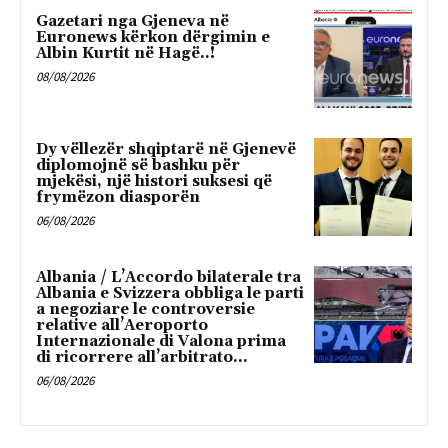
Gazetari nga Gjeneva në
Euronews kërkon dërgimin e
Albin Kurtit në Hagë..!
08/08/2026
Dy vëllezër shqiptarë në Gjenevë
diplomojnë së bashku për
mjekësi, një histori suksesi që
frymëzon diasporën
06/08/2026
Albania / L’Accordo bilaterale tra
Albania e Svizzera obbliga le parti
a negoziare le controversie
relative all’Aeroporto
Internazionale di Valona prima
di ricorrere all’arbitrato...
06/08/2026