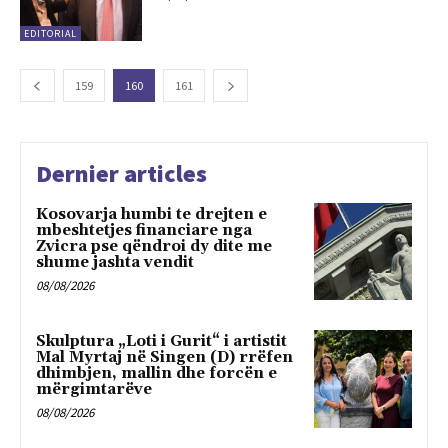
EDITORIAL
159
160
161
Dernier articles
Kosovarja humbi te drejten e
mbeshtetjes financiare nga
Zvicra pse qëndroi dy dite me
shume jashta vendit
08/08/2026
Skulptura „Loti i Gurit“ i artistit
Mal Myrtaj në Singen (D) rrëfen
dhimbjen, mallin dhe forcën e
mërgimtarëve
08/08/2026