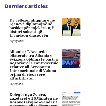
Derniers articles
Dy vëllezër shqiptarë në
Gjenevë diplomojnë së
bashku për mjekësi, një
histori suksesi që
frymëzon diasporën
06/08/2026
Albania / L’Accordo
bilaterale tra Albania e
Svizzera obbliga le parti a
negoziare le controversie
relative all’Aeroporto
Internazionale di Valona
prima di ricorrere
all’arbitrato...
06/08/2026
Koleget nga Zvicra,
gazetaret e 20Minuten ne
Kosove takojne «vendasit