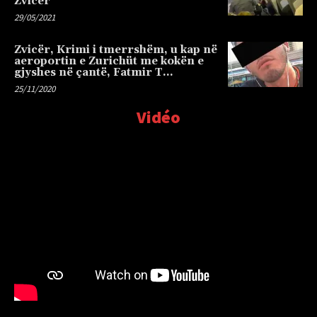
Zvicër
29/05/2021
Zvicër, Krimi i tmerrshëm, u kap në
aeroportin e Zurichüt me kokën e
gjyshes në çantë, Fatmir T…
25/11/2020
Vidéo