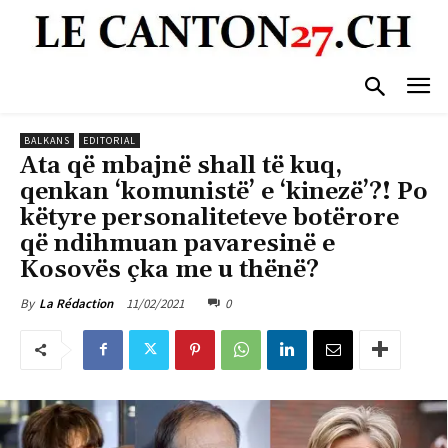
BALKANS
EDITORIAL
Ata që mbajnë shall të kuq,
qenkan ‘komunistë’ e ‘kinezë’?! Po
këtyre personaliteteve botërore
që ndihmuan pavaresinë e
Kosovës çka me u thënë?
11/02/2021
0
By
La Rédaction