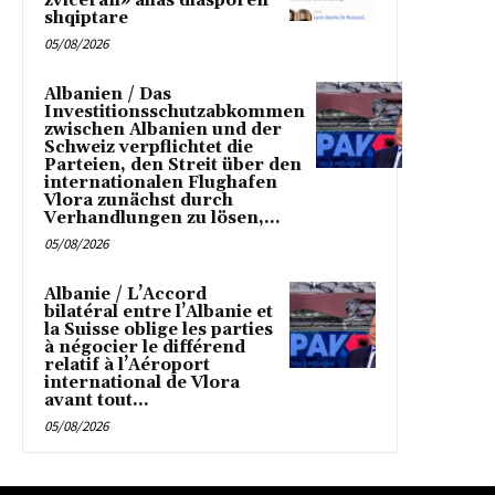
zviceran» alias diasporen
shqiptare
05/08/2026
Albanien / Das
Investitionsschutzabkommen
zwischen Albanien und der
Schweiz verpflichtet die
Parteien, den Streit über den
internationalen Flughafen
Vlora zunächst durch
Verhandlungen zu lösen,...
05/08/2026
Albanie / L’Accord
bilatéral entre l’Albanie et
la Suisse oblige les parties
à négocier le différend
relatif à l’Aéroport
international de Vlora
avant tout...
05/08/2026