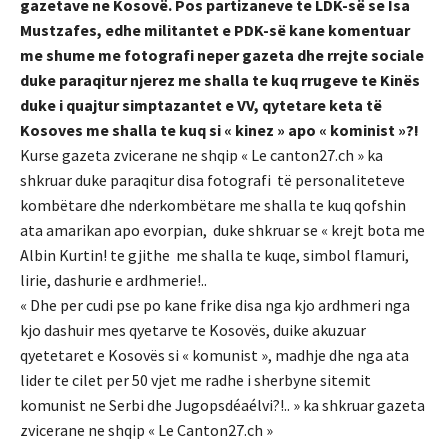
gazetave ne Kosovë. Pos partizaneve te LDK-së se Isa
Mustzafes, edhe militantet e PDK-së kane komentuar
me shume me fotografi neper gazeta dhe rrejte sociale
duke paraqitur njerez me shalla te kuq rrugeve te Kinës
duke i quajtur simptazantet e VV, qytetare keta të
Kosoves me shalla te kuq si « kinez » apo « kominist »?!
Kurse gazeta zvicerane ne shqip « Le canton27.ch » ka
shkruar duke paraqitur disa fotografi të personaliteteve
kombëtare dhe nderkombëtare me shalla te kuq qofshin
ata amarikan apo evorpian, duke shkruar se « krejt bota me
Albin Kurtin! te gjithe me shalla te kuqe, simbol flamuri,
lirie, dashurie e ardhmerie!..
« Dhe per cudi pse po kane frike disa nga kjo ardhmeri nga
kjo dashuir mes qyetarve te Kosovës, duike akuzuar
qyetetaret e Kosovës si « komunist », madhje dhe nga ata
lider te cilet per 50 vjet me radhe i sherbyne sitemit
komunist ne Serbi dhe Jugopsdéaélvi?!.. » ka shkruar gazeta
zvicerane ne shqip « Le Canton27.ch »