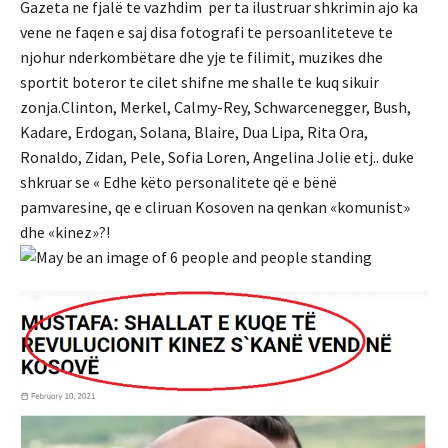
Gazeta ne fjalë te vazhdim per ta ilustruar shkrimin ajo ka
vene ne faqen e saj disa fotografi te persoanliteteve te
njohur nderkombëtare dhe yje te filimit, muzikes dhe
sportit boteror te cilet shifne me shalle te kuq sikuir
zonja.Clinton, Merkel, Calmy-Rey, Schwarcenegger, Bush,
Kadare, Erdogan, Solana, Blaire, Dua Lipa, Rita Ora,
Ronaldo, Zidan, Pele, Sofia Loren, Angelina Jolie etj.. duke
shkruar se « Edhe këto personalitete që e bënë
pamvaresine, qe e cliruan Kosoven na qenkan «komunist»
dhe «kinez»?!