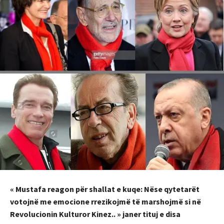
« Mustafa reagon për shallat e kuqe: Nëse qytetarët
votojnë me emocione rrezikojmë të marshojmë si në
Revolucionin Kulturor Kinez.. » janer tituj e disa