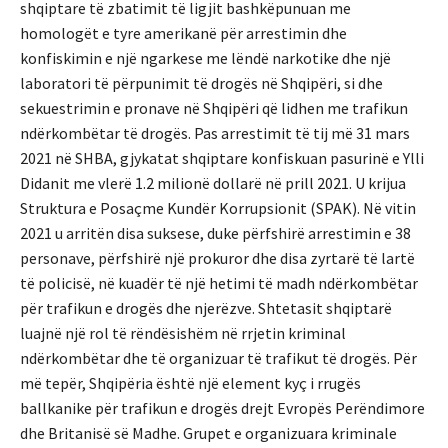
shqiptare të zbatimit të ligjit bashkëpunuan me
homologët e tyre amerikanë për arrestimin dhe
konfiskimin e një ngarkese me lëndë narkotike dhe një
laboratori të përpunimit të drogës në Shqipëri, si dhe
sekuestrimin e pronave në Shqipëri që lidhen me trafikun
ndërkombëtar të drogës. Pas arrestimit të tij më 31 mars
2021 në SHBA, gjykatat shqiptare konfiskuan pasurinë e Ylli
Didanit me vlerë 1.2 milionë dollarë në prill 2021. U krijua
Struktura e Posaçme Kundër Korrupsionit (SPAK). Në vitin
2021 u arritën disa suksese, duke përfshirë arrestimin e 38
personave, përfshirë një prokuror dhe disa zyrtarë të lartë
të policisë, në kuadër të një hetimi të madh ndërkombëtar
për trafikun e drogës dhe njerëzve. Shtetasit shqiptarë
luajnë një rol të rëndësishëm në rrjetin kriminal
ndërkombëtar dhe të organizuar të trafikut të drogës. Për
më tepër, Shqipëria është një element kyç i rrugës
ballkanike për trafikun e drogës drejt Evropës Perëndimore
dhe Britanisë së Madhe. Grupet e organizuara kriminale