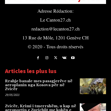
Adresse Rédaction:
Le Canton27.ch
redaction@lecanton27.ch
13 Rue de Môle, 1201 Genève CH
© 2020 - Tous droits réservés
Articles les plus lus
Rrahje banale mes pasagjerëve në
aeroplanin nga Kosova për në
Zvicër
29/05/2021
Zvicër, Krimi i tmerrshëm, u kap në
aeroportin e Zurichüt me kokën e