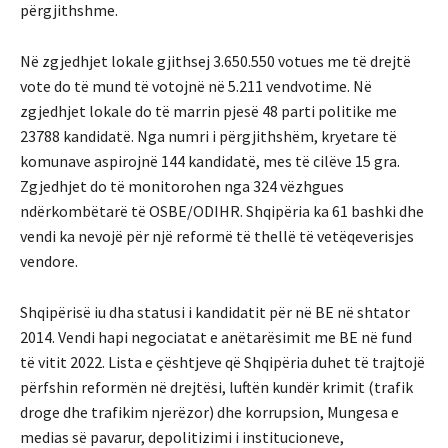
përgjithshme.
Në zgjedhjet lokale gjithsej 3.650.550 votues me të drejtë
vote do të mund të votojnë në 5.211 vendvotime. Në
zgjedhjet lokale do të marrin pjesë 48 parti politike me
23788 kandidatë. Nga numri i përgjithshëm, kryetare të
komunave aspirojnë 144 kandidatë, mes të cilëve 15 gra.
Zgjedhjet do të monitorohen nga 324 vëzhgues
ndërkombëtarë të OSBE/ODIHR. Shqipëria ka 61 bashki dhe
vendi ka nevojë për një reformë të thellë të vetëqeverisjes
vendore.
Shqipërisë iu dha statusi i kandidatit për në BE në shtator
2014. Vendi hapi negociatat e anëtarësimit me BE në fund
të vitit 2022. Lista e çështjeve që Shqipëria duhet të trajtojë
përfshin reformën në drejtësi, luftën kundër krimit (trafik
droge dhe trafikim njerëzor) dhe korrupsion, Mungesa e
medias së pavarur, depolitizimi i institucioneve,