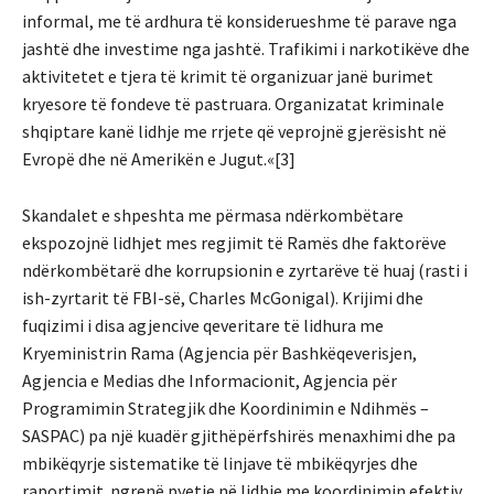
informal, me të ardhura të konsiderueshme të parave nga
jashtë dhe investime nga jashtë. Trafikimi i narkotikëve dhe
aktivitetet e tjera të krimit të organizuar janë burimet
kryesore të fondeve të pastruara. Organizatat kriminale
shqiptare kanë lidhje me rrjete që veprojnë gjerësisht në
Evropë dhe në Amerikën e Jugut.«[3]
Skandalet e shpeshta me përmasa ndërkombëtare
ekspozojnë lidhjet mes regjimit të Ramës dhe faktorëve
ndërkombëtarë dhe korrupsionin e zyrtarëve të huaj (rasti i
ish-zyrtarit të FBI-së, Charles McGonigal). Krijimi dhe
fuqizimi i disa agjencive qeveritare të lidhura me
Kryeministrin Rama (Agjencia për Bashkëqeverisjen,
Agjencia e Medias dhe Informacionit, Agjencia për
Programimin Strategjik dhe Koordinimin e Ndihmës –
SASPAC) pa një kuadër gjithëpërfshirës menaxhimi dhe pa
mbikëqyrje sistematike të linjave të mbikëqyrjes dhe
raportimit. ngrenë pyetje në lidhje me koordinimin efektiv