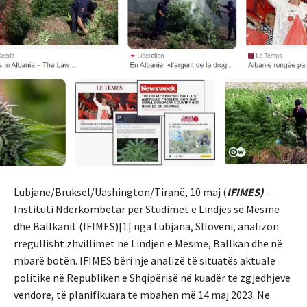
Lubjanë/Bruksel/Uashington/Tiranë, 10 maj (
IFIMES)
-
Instituti Ndërkombëtar për Studimet e Lindjes së Mesme
dhe Ballkanit (IFIMES)[1] nga Lubjana, Slloveni, analizon
rregullisht zhvillimet në Lindjen e Mesme, Ballkan dhe në
mbarë botën. IFIMES bëri një analizë të situatës aktuale
politike në Republikën e Shqipërisë në kuadër të zgjedhjeve
vendore, të planifikuara të mbahen më 14 maj 2023. Ne