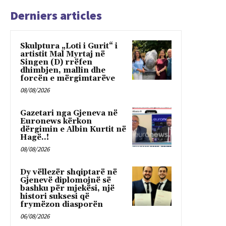
Derniers articles
Skulptura „Loti i Gurit“ i
artistit Mal Myrtaj në
Singen (D) rrëfen
dhimbjen, mallin dhe
forcën e mërgimtarëve
08/08/2026
Gazetari nga Gjeneva në
Euronews kërkon
dërgimin e Albin Kurtit në
Hagë..!
08/08/2026
Dy vëllezër shqiptarë në
Gjenevë diplomojnë së
bashku për mjekësi, një
histori suksesi që
frymëzon diasporën
06/08/2026