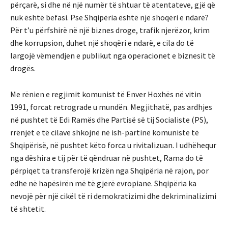
përçarë, si dhe në një numër të shtuar të atentateve, gjë që
nuk është befasi. Pse Shqipëria është një shoqëri e ndarë?
Për t’u përfshirë në një biznes droge, trafik njerëzor, krim
dhe korrupsion, duhet një shoqëri e ndarë, e cila do të
largojë vëmendjen e publikut nga operacionet e biznesit të
drogës.
Me rënien e regjimit komunist të Enver Hoxhës në vitin
1991, forcat retrograde u mundën. Megjithatë, pas ardhjes
në pushtet të Edi Ramës dhe Partisë së tij Socialiste (PS),
rrënjët e të cilave shkojnë në ish-partinë komuniste të
Shqipërisë, në pushtet këto forca u rivitalizuan. I udhëhequr
nga dëshira e tij për të qëndruar në pushtet, Rama do të
përpiqet ta transferojë krizën nga Shqipëria në rajon, por
edhe në hapësirën më të gjerë evropiane. Shqipëria ka
nevojë për një cikël të ri demokratizimi dhe dekriminalizimi
të shtetit.