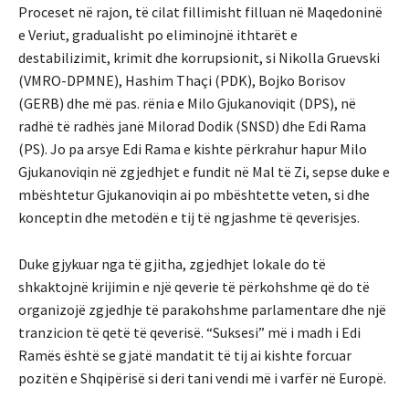
Proceset në rajon, të cilat fillimisht filluan në Maqedoninë
e Veriut, gradualisht po eliminojnë ithtarët e
destabilizimit, krimit dhe korrupsionit, si Nikolla Gruevski
(VMRO-DPMNE), Hashim Thaçi (PDK), Bojko Borisov
(GERB) dhe më pas. rënia e Milo Gjukanoviqit (DPS), në
radhë të radhës janë Milorad Dodik (SNSD) dhe Edi Rama
(PS). Jo pa arsye Edi Rama e kishte përkrahur hapur Milo
Gjukanoviqin në zgjedhjet e fundit në Mal të Zi, sepse duke e
mbështetur Gjukanoviqin ai po mbështette veten, si dhe
konceptin dhe metodën e tij të ngjashme të qeverisjes.
Duke gjykuar nga të gjitha, zgjedhjet lokale do të
shkaktojnë krijimin e një qeverie të përkohshme që do të
organizojë zgjedhje të parakohshme parlamentare dhe një
tranzicion të qetë të qeverisë. “Suksesi” më i madh i Edi
Ramës është se gjatë mandatit të tij ai kishte forcuar
pozitën e Shqipërisë si deri tani vendi më i varfër në Europë.