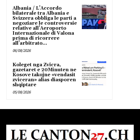
Albania / L’Accordo
bilaterale tra Albania e
Svizzera obbliga le parti a
negoziare le controversie
relative all’Aeroporto
Internazionale di Valona
prima di ricorrere
all’arbitrato...
06/08/2026
Koleget nga Zvicra,
gazetaret e 20Minuten ne
Kosove takojne «vendasit
zviceran» alias diasporen
shqiptare
05/08/2026