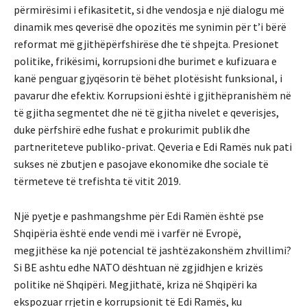
përmirësimi i efikasitetit, si dhe vendosja e një dialogu më
dinamik mes qeverisë dhe opozitës me synimin për t’i bërë
reformat më gjithëpërfshirëse dhe të shpejta. Presionet
politike, frikësimi, korrupsioni dhe burimet e kufizuara e
kanë penguar gjyqësorin të bëhet plotësisht funksional, i
pavarur dhe efektiv. Korrupsioni është i gjithëpranishëm në
të gjitha segmentet dhe në të gjitha nivelet e qeverisjes,
duke përfshirë edhe fushat e prokurimit publik dhe
partneriteteve publiko-privat. Qeveria e Edi Ramës nuk pati
sukses në zbutjen e pasojave ekonomike dhe sociale të
tërmeteve të trefishta të vitit 2019.
Një pyetje e pashmangshme për Edi Ramën është pse
Shqipëria është ende vendi më i varfër në Evropë,
megjithëse ka një potencial të jashtëzakonshëm zhvillimi?
Si BE ashtu edhe NATO dështuan në zgjidhjen e krizës
politike në Shqipëri. Megjithatë, kriza në Shqipëri ka
ekspozuar rrjetin e korrupsionit të Edi Ramës, ku