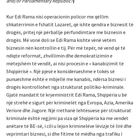
and/or Parliamentary Republic?
)
Kur Edi Rama nisi operacionin policor me qëllim
shkatërrimin e fshatit Lazaret, që ishte qendra e biznesit të
drogës, pritej një përballje përfundimtare me biznesin e
drogës. Më vonë doli se Edi Rama kishte vënë vetëm
biznesin nën kontrollin e tij. Për më tepër, në vend që të
ndiqte reformat, zhvillimin dhe demokratizimin e
mëtejshëm të vendit, ai nisi procesin e « kanabizimit të
Shqipërisë ». Një pjesë e konsiderueshme e tokës së
punueshme është e mbjellë me kanabis, ndërsa biznesi i
drogës kontrollohet nga strukturat politiko-kriminale.
Gjatë mandatit të kryeministrit Edi Rama, Shqipëria u bë
një strehë e sigurt për kriminelët nga Evropa, Azia, Amerika
Veriore dhe Jugore. Një rrethanë lehtësuese për strukturat
kriminale është regjimi pa viza që Shqipëria ka me vendet
anëtare të BE-së, i cili u lejon kriminelëve lëvizje të lirë dhe
veprimtari biznesi, si dhe fitime të mëdha nga trafiku i