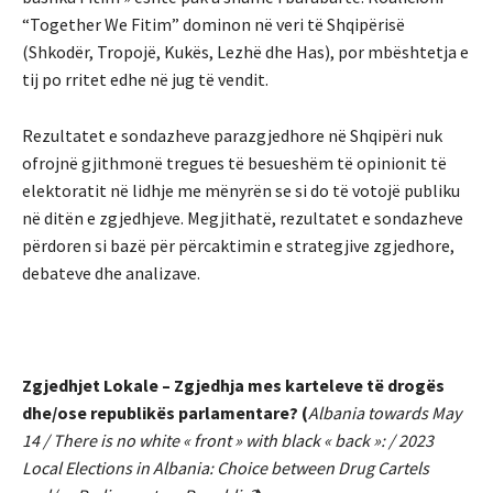
“Together We Fitim” dominon në veri të Shqipërisë
(Shkodër, Tropojë, Kukës, Lezhë dhe Has), por mbështetja e
tij po rritet edhe në jug të vendit.
Rezultatet e sondazheve parazgjedhore në Shqipëri nuk
ofrojnë gjithmonë tregues të besueshëm të opinionit të
elektoratit në lidhje me mënyrën se si do të votojë publiku
në ditën e zgjedhjeve. Megjithatë, rezultatet e sondazheve
përdoren si bazë për përcaktimin e strategjive zgjedhore,
debateve dhe analizave.
Zgjedhjet Lokale – Zgjedhja mes karteleve të drogës
dhe/ose republikës parlamentare? (
Albania towards May
14 / There is no white « front » with black « back »: / 2023
Local Elections in Albania: Choice between Drug Cartels