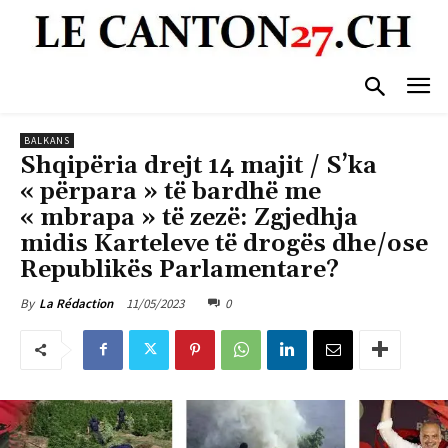
BALKANS
Shqipëria drejt 14 majit / S’ka
« përpara » të bardhë me
« mbrapa » të zezë: Zgjedhja
midis Karteleve të drogës dhe/ose
Republikës Parlamentare?
11/05/2023
0
By
La Rédaction