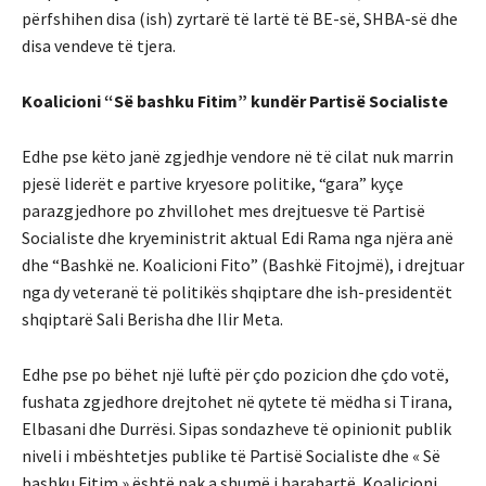
përfshihen disa (ish) zyrtarë të lartë të BE-së, SHBA-së dhe
disa vendeve të tjera.
Koalicioni “Së bashku Fitim” kundër Partisë Socialiste
Edhe pse këto janë zgjedhje vendore në të cilat nuk marrin
pjesë liderët e partive kryesore politike, “gara” kyçe
parazgjedhore po zhvillohet mes drejtuesve të Partisë
Socialiste dhe kryeministrit aktual Edi Rama nga njëra anë
dhe “Bashkë ne. Koalicioni Fito” (Bashkë Fitojmë), i drejtuar
nga dy veteranë të politikës shqiptare dhe ish-presidentët
shqiptarë Sali Berisha dhe Ilir Meta.
Edhe pse po bëhet një luftë për çdo pozicion dhe çdo votë,
fushata zgjedhore drejtohet në qytete të mëdha si Tirana,
Elbasani dhe Durrësi. Sipas sondazheve të opinionit publik
niveli i mbështetjes publike të Partisë Socialiste dhe « Së
bashku Fitim » është pak a shumë i barabartë. Koalicioni