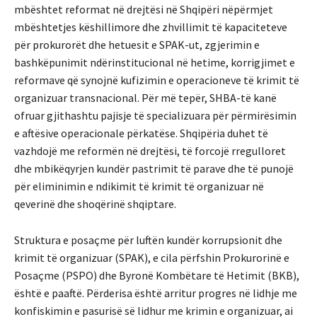
mbështet reformat në drejtësi në Shqipëri nëpërmjet
mbështetjes këshillimore dhe zhvillimit të kapaciteteve
për prokurorët dhe hetuesit e SPAK-ut, zgjerimin e
bashkëpunimit ndërinstitucional në hetime, korrigjimet e
reformave që synojnë kufizimin e operacioneve të krimit të
organizuar transnacional. Për më tepër, SHBA-të kanë
ofruar gjithashtu pajisje të specializuara për përmirësimin
e aftësive operacionale përkatëse. Shqipëria duhet të
vazhdojë me reformën në drejtësi, të forcojë rregulloret
dhe mbikëqyrjen kundër pastrimit të parave dhe të punojë
për eliminimin e ndikimit të krimit të organizuar në
qeverinë dhe shoqërinë shqiptare.
Struktura e posaçme për luftën kundër korrupsionit dhe
krimit të organizuar (SPAK), e cila përfshin Prokurorinë e
Posaçme (PSPO) dhe Byronë Kombëtare të Hetimit (BKB),
është e paaftë. Përderisa është arritur progres në lidhje me
konfiskimin e pasurisë së lidhur me krimin e organizuar, ai