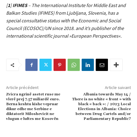
[
1
]
IFIMES
– The International Institute for Middle East and
Balkan Studies (IFIMES) from Ljubljana, Slovenia, has a
special consultative status with the Economic and Social
Council (ECOSOC)/UN since 2018. and it’s publisher of the
international scientific journal »European Perspectives«.
Article précédent
Article suivant
Zvicra ngrinë asetet ruse me
Albania towards May 14 /
vlerë prej 7.57 miliardë euro.
There is no white « front » with
Berna keshtu kishe vepruar
black « back »: / 2023 Local
dikur edhe me Serbine e
Elections in Albania: Choice
diktatorit Miloshevicit ne
between Drug Cartels and/or
vlugun e luftes me Kosovën
Parliamentary Republic?