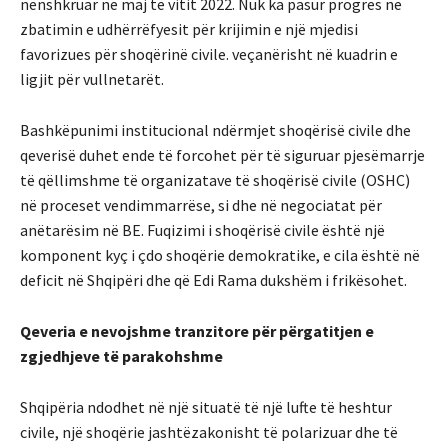
nënshkruar në maj të vitit 2022. Nuk ka pasur progres në
zbatimin e udhërrëfyesit për krijimin e një mjedisi
favorizues për shoqërinë civile. veçanërisht në kuadrin e
ligjit për vullnetarët.
Bashkëpunimi institucional ndërmjet shoqërisë civile dhe
qeverisë duhet ende të forcohet për të siguruar pjesëmarrje
të qëllimshme të organizatave të shoqërisë civile (OSHC)
në proceset vendimmarrëse, si dhe në negociatat për
anëtarësim në BE. Fuqizimi i shoqërisë civile është një
komponent kyç i çdo shoqërie demokratike, e cila është në
deficit në Shqipëri dhe që Edi Rama dukshëm i frikësohet.
Qeveria e nevojshme tranzitore për përgatitjen e
zgjedhjeve të parakohshme
Shqipëria ndodhet në një situatë të një lufte të heshtur
civile, një shoqërie jashtëzakonisht të polarizuar dhe të