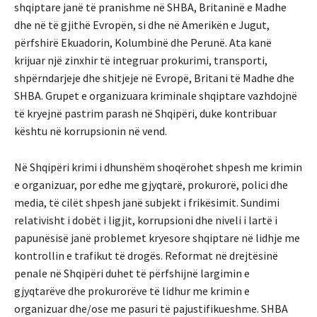
shqiptare janë të pranishme në SHBA, Britaninë e Madhe
dhe në të gjithë Evropën, si dhe në Amerikën e Jugut,
përfshirë Ekuadorin, Kolumbinë dhe Perunë. Ata kanë
krijuar një zinxhir të integruar prokurimi, transporti,
shpërndarjeje dhe shitjeje në Evropë, Britani të Madhe dhe
SHBA. Grupet e organizuara kriminale shqiptare vazhdojnë
të kryejnë pastrim parash në Shqipëri, duke kontribuar
kështu në korrupsionin në vend.
Në Shqipëri krimi i dhunshëm shoqërohet shpesh me krimin
e organizuar, por edhe me gjyqtarë, prokurorë, polici dhe
media, të cilët shpesh janë subjekt i frikësimit. Sundimi
relativisht i dobët i ligjit, korrupsioni dhe niveli i lartë i
papunësisë janë problemet kryesore shqiptare në lidhje me
kontrollin e trafikut të drogës. Reformat në drejtësinë
penale në Shqipëri duhet të përfshijnë largimin e
gjyqtarëve dhe prokurorëve të lidhur me krimin e
organizuar dhe/ose me pasuri të pajustifikueshme. SHBA