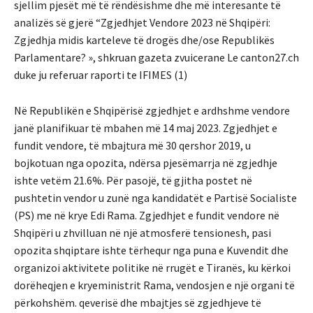
sjellim pjesët më të rëndësishme dhe më interesante të
analizës së gjerë “Zgjedhjet Vendore 2023 në Shqipëri:
Zgjedhja midis karteleve të drogës dhe/ose Republikës
Parlamentare? », shkruan gazeta zvuicerane Le canton27.ch
duke ju referuar raporti te IFIMES (1)
Në Republikën e Shqipërisë zgjedhjet e ardhshme vendore
janë planifikuar të mbahen më 14 maj 2023. Zgjedhjet e
fundit vendore, të mbajtura më 30 qershor 2019, u
bojkotuan nga opozita, ndërsa pjesëmarrja në zgjedhje
ishte vetëm 21.6%. Për pasojë, të gjitha postet në
pushtetin vendor u zunë nga kandidatët e Partisë Socialiste
(PS) me në krye Edi Rama. Zgjedhjet e fundit vendore në
Shqipëri u zhvilluan në një atmosferë tensionesh, pasi
opozita shqiptare ishte tërhequr nga puna e Kuvendit dhe
organizoi aktivitete politike në rrugët e Tiranës, ku kërkoi
dorëheqjen e kryeministrit Rama, vendosjen e një organi të
përkohshëm. qeverisë dhe mbajtjes së zgjedhjeve të