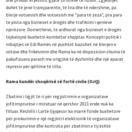
dhe privuar kryesisht gjatë 10 viteve të fundit. Zgjedhjet
duhet të jenë transparente, të lira dhe të ndershme, pa
blerje votuesish dhe votuesish me “para të zeza”, pra para
të pista nga bizneset e drogës dhe trafikimi i qenieve
njerëzore. Domethënë, të ardhurat nga bizneset e drogës
tejkalojnë buxhetin kombëtar shqiptar. Koncepti politik i
mbajtjes së Edi Ramës në pushtet bazohet në blerjen e
votave dhe frikësimin dhe Rama ka në dispozicion shuma të
pakufizuara parash me origjinë të dyshimtë dhe një aparat
represiv për qëllime të tilla.
Rama kundër shoqërisë së fortë civile (OJQ)
Zbatimi i ligjit të ri për regjistrimin e organizatave
jofitimprurëse i miratuar në qershor 2021 ende nuk ka
filluar. Këshilli i Lartë Gjyqësor ka marrë fonde buxhetore
për prokurimin e një regjistri elektronik të organizatave
jofitimprurëse dhe kontrata për zbatimin e tij është