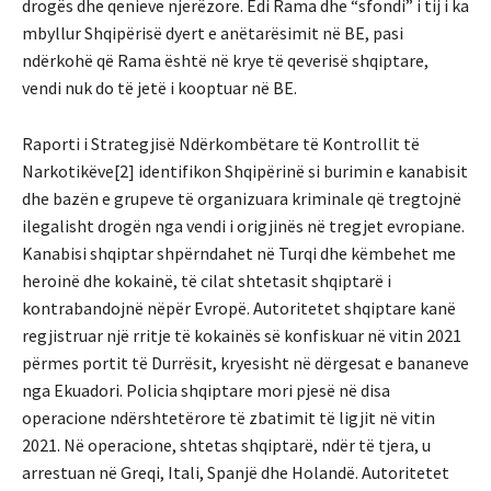
drogës dhe qenieve njerëzore. Edi Rama dhe “sfondi” i tij i ka
mbyllur Shqipërisë dyert e anëtarësimit në BE, pasi
ndërkohë që Rama është në krye të qeverisë shqiptare,
vendi nuk do të jetë i kooptuar në BE.
Raporti i Strategjisë Ndërkombëtare të Kontrollit të
Narkotikëve[2] identifikon Shqipërinë si burimin e kanabisit
dhe bazën e grupeve të organizuara kriminale që tregtojnë
ilegalisht drogën nga vendi i origjinës në tregjet evropiane.
Kanabisi shqiptar shpërndahet në Turqi dhe këmbehet me
heroinë dhe kokainë, të cilat shtetasit shqiptarë i
kontrabandojnë nëpër Evropë. Autoritetet shqiptare kanë
regjistruar një rritje të kokainës së konfiskuar në vitin 2021
përmes portit të Durrësit, kryesisht në dërgesat e bananeve
nga Ekuadori. Policia shqiptare mori pjesë në disa
operacione ndërshtetërore të zbatimit të ligjit në vitin
2021. Në operacione, shtetas shqiptarë, ndër të tjera, u
arrestuan në Greqi, Itali, Spanjë dhe Holandë. Autoritetet