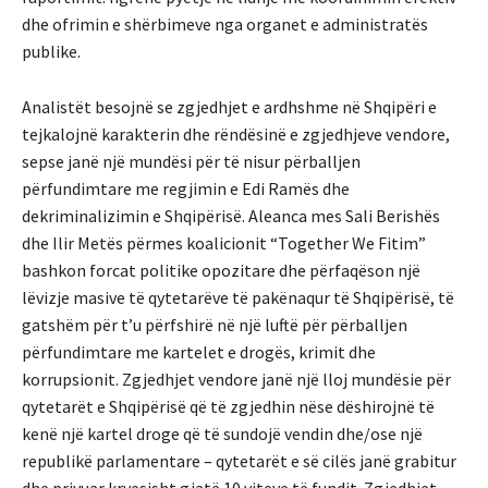
dhe ofrimin e shërbimeve nga organet e administratës
publike.
Analistët besojnë se zgjedhjet e ardhshme në Shqipëri e
tejkalojnë karakterin dhe rëndësinë e zgjedhjeve vendore,
sepse janë një mundësi për të nisur përballjen
përfundimtare me regjimin e Edi Ramës dhe
dekriminalizimin e Shqipërisë. Aleanca mes Sali Berishës
dhe Ilir Metës përmes koalicionit “Together We Fitim”
bashkon forcat politike opozitare dhe përfaqëson një
lëvizje masive të qytetarëve të pakënaqur të Shqipërisë, të
gatshëm për t’u përfshirë në një luftë për përballjen
përfundimtare me kartelet e drogës, krimit dhe
korrupsionit. Zgjedhjet vendore janë një lloj mundësie për
qytetarët e Shqipërisë që të zgjedhin nëse dëshirojnë të
kenë një kartel droge që të sundojë vendin dhe/ose një
republikë parlamentare – qytetarët e së cilës janë grabitur