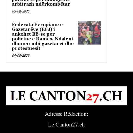
arbitrazh ndërkombëtar
05/08/2026
Federata Evropiane e
Gazetarëve (EFJ) i
ankohet BE-se per
policine e Rames. Ndaleni
dhunen mbi gazetaret dhe
protestuesit
04/08/2026
Adresse Rédaction:
Le Canton27.ch