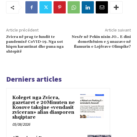
Article précédent
Article suivant
Zvicra në prag te fundit te
Nesër në Pekin nisin JO.. E dini
pandemisë CoVID-19. Nga sot
domethënien e 5 unazave në
hiqen karantinat dhe puna nga
flamurin e Lojërave Olimpike?
shtepitë
Derniers articles
Koleget nga Zvicra,
gazetaret e 20Minuten ne
Kosove takojne «vendasit
zviceran» alias diasporen
shqiptare
05/08/2026