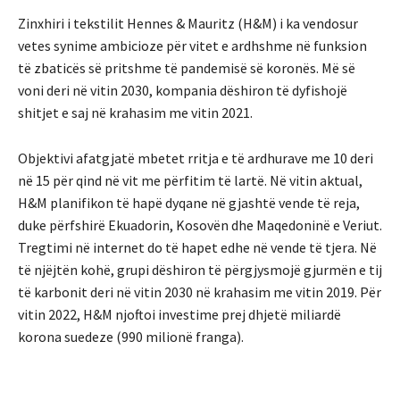
Zinxhiri i tekstilit Hennes & Mauritz (H&M) i ka vendosur
vetes synime ambicioze për vitet e ardhshme në funksion
të zbaticës së pritshme të pandemisë së koronës. Më së
voni deri në vitin 2030, kompania dëshiron të dyfishojë
shitjet e saj në krahasim me vitin 2021.
Objektivi afatgjatë mbetet rritja e të ardhurave me 10 deri
në 15 për qind në vit me përfitim të lartë. Në vitin aktual,
H&M planifikon të hapë dyqane në gjashtë vende të reja,
duke përfshirë Ekuadorin, Kosovën dhe Maqedoninë e Veriut.
Tregtimi në internet do të hapet edhe në vende të tjera. Në
të njëjtën kohë, grupi dëshiron të përgjysmojë gjurmën e tij
të karbonit deri në vitin 2030 në krahasim me vitin 2019. Për
vitin 2022, H&M njoftoi investime prej dhjetë miliardë
korona suedeze (990 milionë franga).