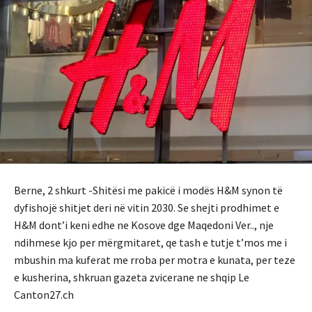
Berne, 2 shkurt -Shitësi me pakicë i modës H&M synon të
dyfishojë shitjet deri në vitin 2030. Se shejti prodhimet e
H&M dont’i keni edhe ne Kosove dge Maqedoni Ver.., nje
ndihmese kjo per mërgmitaret, qe tash e tutje t’mos me i
mbushin ma kuferat me rroba per motra e kunata, per teze
e kusherina, shkruan gazeta zvicerane ne shqip Le
Canton27.ch