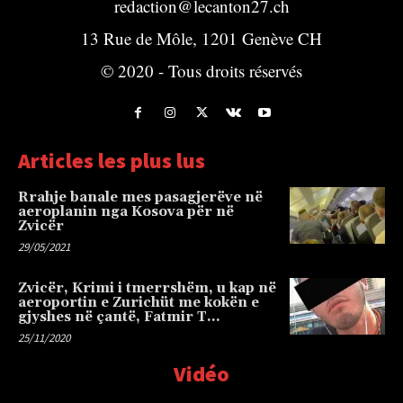
redaction@lecanton27.ch
13 Rue de Môle, 1201 Genève CH
© 2020 - Tous droits réservés
Articles les plus lus
Rrahje banale mes pasagjerëve në
aeroplanin nga Kosova për në
Zvicër
29/05/2021
Zvicër, Krimi i tmerrshëm, u kap në
aeroportin e Zurichüt me kokën e
gjyshes në çantë, Fatmir T…
25/11/2020
Vidéo