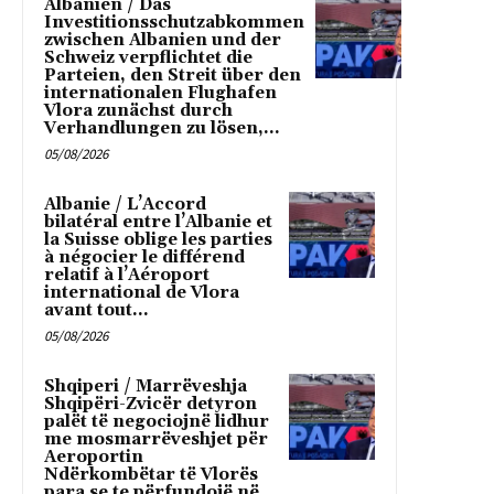
Albanien / Das
Investitionsschutzabkommen
zwischen Albanien und der
Schweiz verpflichtet die
Parteien, den Streit über den
internationalen Flughafen
Vlora zunächst durch
Verhandlungen zu lösen,...
05/08/2026
Albanie / L’Accord
bilatéral entre l’Albanie et
la Suisse oblige les parties
à négocier le différend
relatif à l’Aéroport
international de Vlora
avant tout...
05/08/2026
Shqiperi / Marrëveshja
Shqipëri-Zvicër detyron
palët të negociojnë lidhur
me mosmarrëveshjet për
Aeroportin
Ndërkombëtar të Vlorës
para se te përfundojë në