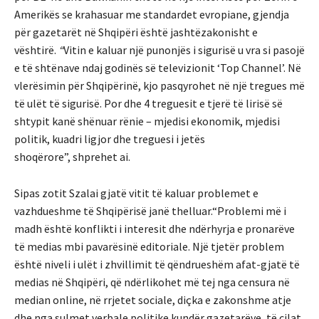
Amerikës se krahasuar me standardet evropiane, gjendja
për gazetarët në Shqipëri është jashtëzakonisht e
vështirë.
“
Vitin e kaluar një punonjës i sigurisë u vra si pasojë
e të shtënave ndaj godinës së televizionit ‘Top Channel’. Në
vlerësimin për Shqipërinë, kjo pasqyrohet në një tregues më
të ulët të sigurisë. Por dhe 4 treguesit e tjerë të lirisë së
shtypit kanë shënuar rënie – mjedisi ekonomik, mjedisi
politik, kuadri ligjor dhe treguesi i jetës
shoqërore”, shprehet ai.
Sipas zotit Szalai gjatë vitit të kaluar problemet e
vazhdueshme të Shqipërisë janë thelluar.“Problemi më i
madh është konflikti i interesit dhe ndërhyrja e pronarëve
të medias mbi pavarësinë editoriale. Një tjetër problem
është niveli i ulët i zhvillimit të qëndrueshëm afat-gjatë të
medias në Shqipëri, që ndërlikohet më tej nga censura në
median online, në rrjetet sociale, diçka e zakonshme atje
dhe nga sulmet verbale politike kundër gazetarëve, të cilat