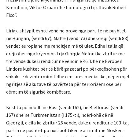
Kremlinin, Viktor Orban dhe homologu i tij sllovak Robert
Fico”.
Liria e shtypit është vënë në provë nga partitë në pushtet
në Hungari, (vendi 67), Maltë (vendi 73) dhe Greqi (vendi 88),
vendet europiane me renditjen më të ulët. Edhe Italia që
drejtohet nga kryeministrja Giorgia Meloni ka zbritur me
tre vende duke u renditur në vendin e 46. Dhe në Evropën
Lindore kushtet për të bërë gazetari po përkeqësohen për
shkak të dezinformimit dhe censurës mediatike, nëpërmjet
ngritjes së akuzave të pavërteta për terrorizëm ose për
dëmtim të sigurisë kombëtare.
Kështu po ndodh në Rusi (vendi 162), në Bjellorusi (vendi
167) dhe në Turkmenistan (i 175-ti), ndërkohë që në
Gjeorgji, e cila ka zbritur 26 vende, duke u renditur e 103-ta,
partia në pushtet po nxit politikën e afrimit me Moskën.