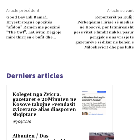
Article précédent
Article suivant
Good Bay Edi Rama!..
Reporterët pa Kufij:
Kryestrategu i opozitës
Përkeqësim i lirisë së medias
“sfidon” Ramën me poezinë
në Kosovë, por fatmiresisht
“The Owl”, LaCivita: Dëgjoje
pese vitet e fundit nuk ka pasur
mirë thirrjen e bufit dhe…
pergjakje e as vrasje te
gazetarëve si dikur ne kohën e
Miloshevicit dhe pas lufte
Derniers articles
Koleget nga Zvicra,
gazetaret e 20Minuten ne
Kosove takojne «vendasit
zviceran» alias diasporen
shqiptare
05/08/2026
Albanien / Das