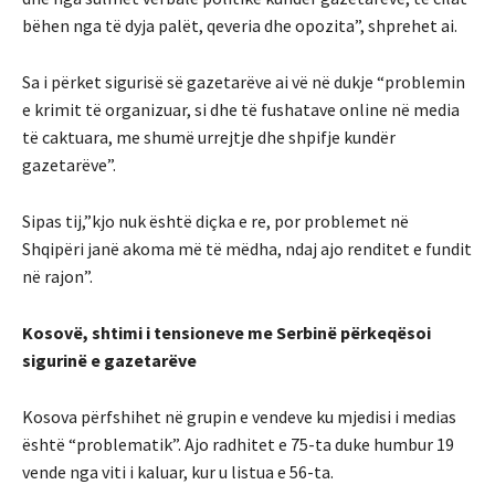
bëhen nga të dyja palët, qeveria dhe opozita”, shprehet ai.
Sa i përket sigurisë së gazetarëve ai vë në dukje “problemin
e krimit të organizuar, si dhe të fushatave online në media
të caktuara, me shumë urrejtje dhe shpifje kundër
gazetarëve”.
Sipas tij,”kjo nuk është diçka e re, por problemet në
Shqipëri janë akoma më të mëdha, ndaj ajo renditet e fundit
në rajon”.
Kosovë, shtimi i tensioneve me Serbinë përkeqësoi
sigurinë e gazetarëve
Kosova përfshihet në grupin e vendeve ku mjedisi i medias
është “problematik”. Ajo radhitet e 75-ta duke humbur 19
vende nga viti i kaluar, kur u listua e 56-ta.