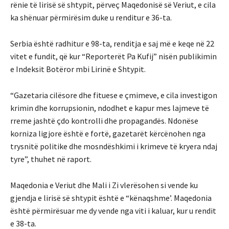
rënie të lirisë së shtypit, përveç Maqedonisë së Veriut, e cila
ka shënuar përmirësim duke u renditur e 36-ta.
Serbia është radhitur e 98-ta, renditja e saj më e keqe në 22
vitet e fundit, që kur “Reporterët Pa Kufij” nisën publikimin
e Indeksit Botëror mbi Lirinë e Shtypit.
“Gazetaria cilësore dhe fituese e çmimeve, e cila investigon
krimin dhe korrupsionin, ndodhet e kapur mes lajmeve të
rreme jashtë çdo kontrolli dhe propagandës. Ndonëse
korniza ligjore është e fortë, gazetarët kërcënohen nga
trysnitë politike dhe mosndëshkimi i krimeve të kryera ndaj
tyre”, thuhet në raport.
Maqedonia e Veriut dhe Mali i Zi vlerësohen si vende ku
gjendja e lirisë së shtypit është e “kënaqshme’. Maqedonia
është përmirësuar me dy vende nga viti i kaluar, kur u rendit
e 38-ta.