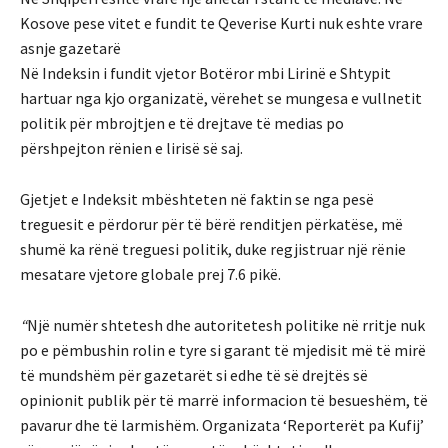
Kosove pese vitet e fundit te Qeverise Kurti nuk eshte vrare
asnje gazetarë
Në Indeksin i fundit vjetor Botëror mbi Lirinë e Shtypit
hartuar nga kjo organizatë, vërehet se mungesa e vullnetit
politik për mbrojtjen e të drejtave të medias po
përshpejton rënien e lirisë së saj.
Gjetjet e Indeksit mbështeten në faktin se nga pesë
treguesit e përdorur për të bërë renditjen përkatëse, më
shumë ka rënë treguesi politik, duke regjistruar një rënie
mesatare vjetore globale prej 7.6 pikë.
“
Një numër shtetesh dhe autoritetesh politike në rritje nuk
po e pëmbushin rolin e tyre si garant të mjedisit më të mirë
të mundshëm për gazetarët si edhe të së drejtës së
opinionit publik për të marrë informacion të besueshëm, të
pavarur dhe të larmishëm. Organizata ‘Reporterët pa Kufij’