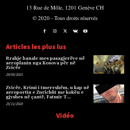
13 Rue de Môle, 1201 Genève CH
© 2020 - Tous droits réservés
Articles les plus lus
Rrahje banale mes pasagjerëve në
aeroplanin nga Kosova për në
Zvicër
29/05/2021
Zvicër, Krimi i tmerrshëm, u kap në
aeroportin e Zurichüt me kokën e
gjyshes në çantë, Fatmir T…
25/11/2020
Vidéo