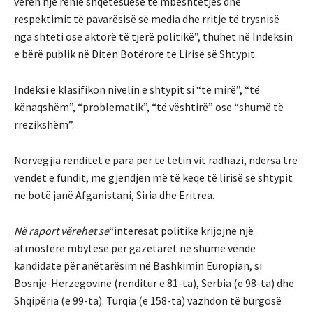
vëren një rënie shqetësuese të mbështetjes dhe
respektimit të pavarësisë së media dhe rritje të trysnisë
nga shteti ose aktorë të tjerë politikë”, thuhet në Indeksin
e bërë publik në Ditën Botërore të Lirisë së Shtypit.
Indeksi e klasifikon nivelin e shtypit si “të mirë”, “të
kënaqshëm”, “problematik”, “të vështirë” ose “shumë të
rrezikshëm”.
Norvegjia renditet e para për të tetin vit radhazi, ndërsa tre
vendet e fundit, me gjendjen më të keqe të lirisë së shtypit
në botë janë Afganistani, Siria dhe Eritrea.
Në raport vërehet se
“interesat politike krijojnë një
atmosferë mbytëse për gazetarët në shumë vende
kandidate për anëtarësim në Bashkimin Europian, si
Bosnje-Herzegovinë (renditur e 81-ta), Serbia (e 98-ta) dhe
Shqipëria (e 99-ta). Turqia (e 158-ta) vazhdon të burgosë