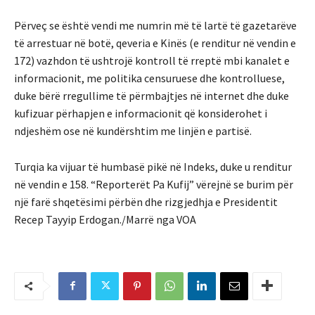
Përveç se është vendi me numrin më të lartë të gazetarëve
të arrestuar në botë, qeveria e Kinës (e renditur në vendin e
172) vazhdon të ushtrojë kontroll të rreptë mbi kanalet e
informacionit, me politika censuruese dhe kontrolluese,
duke bërë rregullime të përmbajtjes në internet dhe duke
kufizuar përhapjen e informacionit që konsiderohet i
ndjeshëm ose në kundërshtim me linjën e partisë.
Turqia ka vijuar të humbasë pikë në Indeks, duke u renditur
në vendin e 158. “Reporterët Pa Kufij” vërejnë se burim për
një farë shqetësimi përbën dhe rizgjedhja e Presidentit
Recep Tayyip Erdogan./Marrë nga VOA