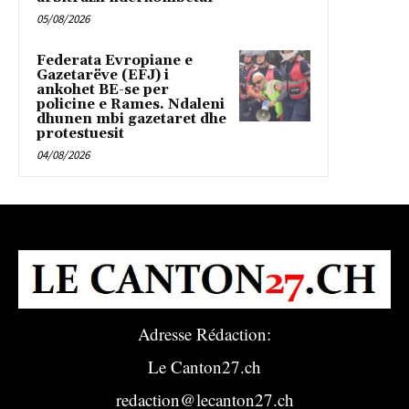
05/08/2026
Federata Evropiane e
Gazetarëve (EFJ) i
ankohet BE-se per
policine e Rames. Ndaleni
dhunen mbi gazetaret dhe
protestuesit
04/08/2026
Adresse Rédaction:
Le Canton27.ch
redaction@lecanton27.ch