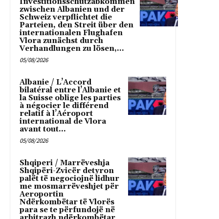
Investitionsschutzabkommen
zwischen Albanien und der
Schweiz verpflichtet die
Parteien, den Streit über den
internationalen Flughafen
Vlora zunächst durch
Verhandlungen zu lösen,...
05/08/2026
Albanie / L’Accord
bilatéral entre l’Albanie et
la Suisse oblige les parties
à négocier le différend
relatif à l’Aéroport
international de Vlora
avant tout...
05/08/2026
Shqiperi / Marrëveshja
Shqipëri-Zvicër detyron
palët të negociojnë lidhur
me mosmarrëveshjet për
Aeroportin
Ndërkombëtar të Vlorës
para se te përfundojë në
arbitrazh ndërkombëtar