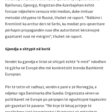
Bjellorusi, Gjeorgji, Kirgistan dhe Azerbajxhan është
forcuar ndjeshëm censura mbi median, duke imituar
metodat shtypëse të Rusisë, thuhet në raport. “Ndikimi i
Kremlinit ka arritur deri në Serbi, ku mediat pro-qeveritare
përhapin propagandën ruse dhe autoritetet kërcënojnë
gazetarët rusë në mërgim”, thuhet në raport.
Gjendja e shtypit në botë
Vendet ku gjendja e lirisë së shtypit është “e mirë” ndodhen
të gjitha në Evropë dhe më konkretisht brenda Bashkimit
Europian.
Për të tetin vit radhazi, vendin e parë e zë Norvegjia, e
ndjekur nga Danimarka dhe Suedia. Organizata vëren se
politikanët në Evropë po përpiqen të ngushtojnë hapësirën
për gazetari të pavarur. “Në krye të kësaj prirjeje të
rrezikshme janë kryeministri i Hungarisë që mbështet