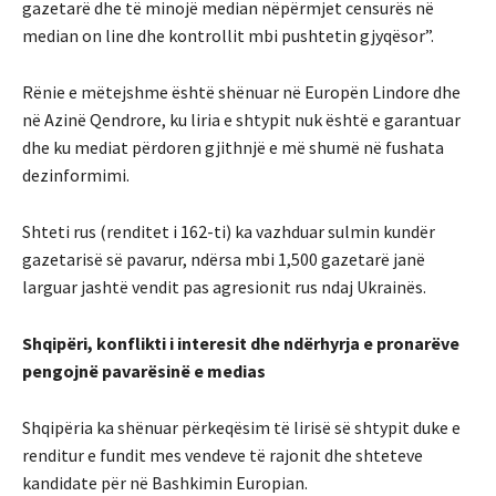
gazetarë dhe të minojë median nëpërmjet censurës në
median on line dhe kontrollit mbi pushtetin gjyqësor”.
Rënie e mëtejshme është shënuar në Europën Lindore dhe
në Azinë Qendrore, ku liria e shtypit nuk është e garantuar
dhe ku mediat përdoren gjithnjë e më shumë në fushata
dezinformimi.
Shteti rus (renditet i 162-ti) ka vazhduar sulmin kundër
gazetarisë së pavarur, ndërsa mbi 1,500 gazetarë janë
larguar jashtë vendit pas agresionit rus ndaj Ukrainës.
Shqipëri, konflikti i interesit dhe ndërhyrja e pronarëve
pengojnë pavarësinë e medias
Shqipëria ka shënuar përkeqësim të lirisë së shtypit duke e
renditur e fundit mes vendeve të rajonit dhe shteteve
kandidate për në Bashkimin Europian.