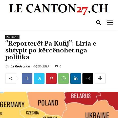
BALKANS
“Reporterët Pa Kufij”: Liria e
shtypit po kërcënohet nga
politika
04/05/2025
0
By
La Rédaction