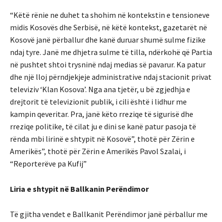
“Këtë rënie ne duhet ta shohim në kontekstin e tensioneve
midis Kosovës dhe Serbisë, në këtë kontekst, gazetarët në
Kosovë janë përballur dhe kanë duruar shumë sulme fizike
ndaj tyre. Janë me dhjetra sulme të tilla, ndërkohë që Partia
në pushtet shtoi trysninë ndaj medias së pavarur. Ka patur
dhe një lloj përndjekjeje administrative ndaj stacionit privat
televiziv ‘Klan Kosova’. Nga ana tjetër, u bë zgjedhja e
drejtorit të televizionit publik, i cili është i lidhur me
kampin qeveritar. Pra, janë këto rreziqe të sigurisë dhe
rreziqe politike, të cilat ju e dini se kanë patur pasoja të
rënda mbi lirinë e shtypit në Kosovë”, thotë për Zërin e
Amerikës”, thotë për Zërin e Amerikës Pavol Szalai, i
“Reporterëve pa Kufij”
Liria e shtypit në Ballkanin Perëndimor
Të gjitha vendet e Ballkanit Perëndimor janë përballur me