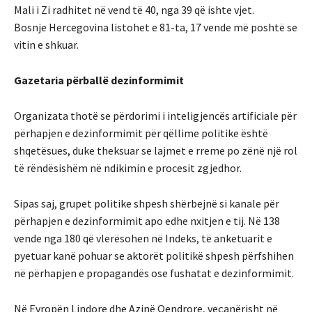
Mali i Zi radhitet në vend të 40, nga 39 që ishte vjet.
Bosnje Hercegovina listohet e 81-ta, 17 vende më poshtë se
vitin e shkuar.
Gazetaria përballë dezinformimit
Organizata thotë se përdorimi i inteligjencës artificiale për
përhapjen e dezinformimit për qëllime politike është
shqetësues, duke theksuar se lajmet e rreme po zënë një rol
të rëndësishëm në ndikimin e procesit zgjedhor.
Sipas saj, grupet politike shpesh shërbejnë si kanale për
përhapjen e dezinformimit apo edhe nxitjen e tij. Në 138
vende nga 180 që vlerësohen në Indeks, të anketuarit e
pyetuar kanë pohuar se aktorët politikë shpesh përfshihen
në përhapjen e propagandës ose fushatat e dezinformimit.
Në Evropën Lindore dhe Azinë Qendrore, veçanërisht në