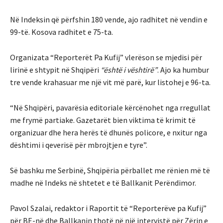
Në Indeksin që përfshin 180 vende, ajo radhitet në vendin e
99-të. Kosova radhitet e 75-ta.
Organizata “Reporterët Pa Kufij” vlerëson se mjedisi për
lirinë e shtypit në Shqipëri
“është i vështirë”
. Ajo ka humbur
tre vende krahasuar me një vit më parë, kur listohej e 96-ta.
“Në Shqipëri, pavarësia editoriale kërcënohet nga rregullat
me frymë partiake. Gazetarët bien viktima të krimit të
organizuar dhe hera herës të dhunës policore, e nxitur nga
dështimi i qeverisë për mbrojtjen e tyre”.
Së bashku me Serbinë, Shqipëria përballet me rënien më të
madhe në Indeks në shtetet e të Ballkanit Perëndimor.
Pavol Szalai, redaktor i Raportit të “Reporterëve pa Kufij”
për BE-në dhe Ballkanin thotë në një intervistë për Zërin e