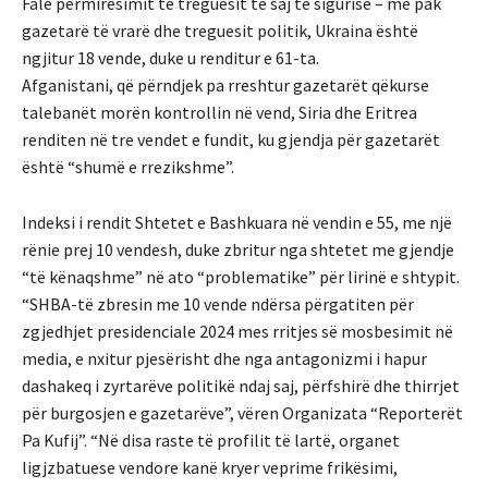
Falë përmirësimit të treguesit të saj të sigurisë – më pak
gazetarë të vrarë dhe treguesit politik, Ukraina është
ngjitur 18 vende, duke u renditur e 61-ta.
Afganistani, që përndjek pa rreshtur gazetarët qëkurse
talebanët morën kontrollin në vend, Siria dhe Eritrea
renditen në tre vendet e fundit, ku gjendja për gazetarët
është “shumë e rrezikshme”.
Indeksi i rendit Shtetet e Bashkuara në vendin e 55, me një
rënie prej 10 vendesh, duke zbritur nga shtetet me gjendje
“të kënaqshme” në ato “problematike” për lirinë e shtypit.
“SHBA-të zbresin me 10 vende ndërsa përgatiten për
zgjedhjet presidenciale 2024 mes rritjes së mosbesimit në
media, e nxitur pjesërisht dhe nga antagonizmi i hapur
dashakeq i zyrtarëve politikë ndaj saj, përfshirë dhe thirrjet
për burgosjen e gazetarëve”, vëren Organizata “Reporterët
Pa Kufij”. “Në disa raste të profilit të lartë, organet
ligjzbatuese vendore kanë kryer veprime frikësimi,