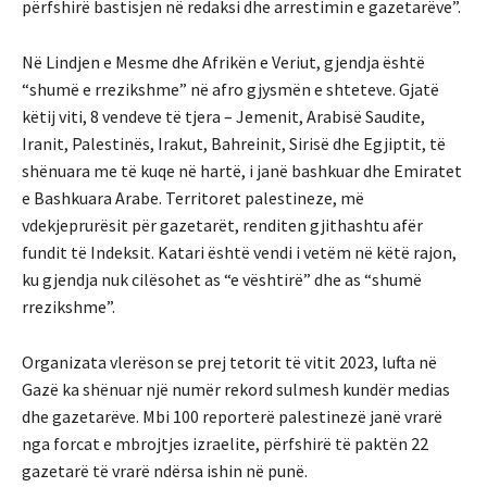
përfshirë bastisjen në redaksi dhe arrestimin e gazetarëve”.
Në Lindjen e Mesme dhe Afrikën e Veriut, gjendja është
“shumë e rrezikshme” në afro gjysmën e shteteve. Gjatë
këtij viti, 8 vendeve të tjera – Jemenit, Arabisë Saudite,
Iranit, Palestinës, Irakut, Bahreinit, Sirisë dhe Egjiptit, të
shënuara me të kuqe në hartë, i janë bashkuar dhe Emiratet
e Bashkuara Arabe. Territoret palestineze, më
vdekjeprurësit për gazetarët, renditen gjithashtu afër
fundit të Indeksit. Katari është vendi i vetëm në këtë rajon,
ku gjendja nuk cilësohet as “e vështirë” dhe as “shumë
rrezikshme”.
Organizata vlerëson se prej tetorit të vitit 2023, lufta në
Gazë ka shënuar një numër rekord sulmesh kundër medias
dhe gazetarëve. Mbi 100 reporterë palestinezë janë vrarë
nga forcat e mbrojtjes izraelite, përfshirë të paktën 22
gazetarë të vrarë ndërsa ishin në punë.