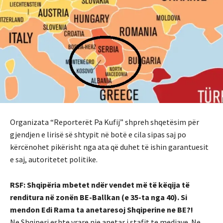
Organizata “Reporterët Pa Kufij” shpreh shqetësim për
gjendjen e lirisë së shtypit në botë e cila sipas saj po
kërcënohet pikërisht nga ata që duhet të ishin garantuesit
e saj, autoritetet politike.
RSF: Shqipëria mbetet ndër vendet më të këqija të
renditura në zonën BE-Ballkan (e 35-ta nga 40). Si
mendon Edi Rama ta anetaresoj Shqiperine ne BE?!
Ne Shqiperi eshte vrare nje anetar i stafit te mediave. Ne