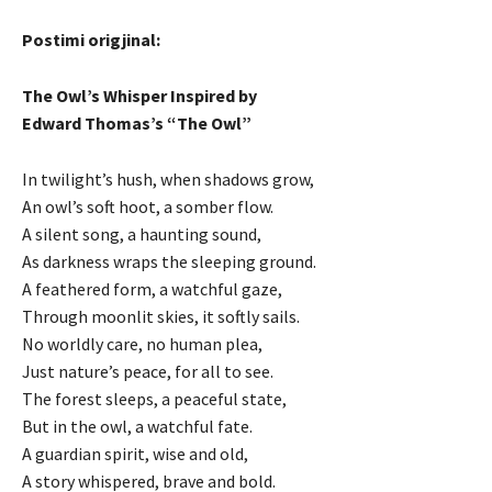
Postimi origjinal:
The Owl’s Whisper Inspired by
Edward Thomas’s “The Owl”
In twilight’s hush, when shadows grow,
An owl’s soft hoot, a somber flow.
A silent song, a haunting sound,
As darkness wraps the sleeping ground.
A feathered form, a watchful gaze,
Through moonlit skies, it softly sails.
No worldly care, no human plea,
Just nature’s peace, for all to see.
The forest sleeps, a peaceful state,
But in the owl, a watchful fate.
A guardian spirit, wise and old,
A story whispered, brave and bold.