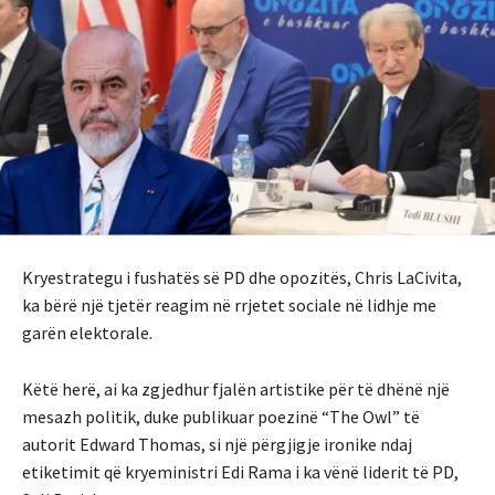
Kryestrategu i fushatës së PD dhe opozitës, Chris LaCivita,
ka bërë një tjetër reagim në rrjetet sociale në lidhje me
garën elektorale.
Këtë herë, ai ka zgjedhur fjalën artistike për të dhënë një
mesazh politik, duke publikuar poezinë “The Owl” të
autorit Edward Thomas, si një përgjigje ironike ndaj
etiketimit që kryeministri Edi Rama i ka vënë liderit të PD,