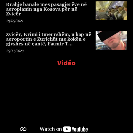
Rrahje banale mes pasagjerëve në
aeroplanin nga Kosova për në
Zvicër
29/05/2021
Zvicër, Krimi i tmerrshëm, u kap në
aeroportin e Zurichüt me kokën e
gjyshes në çantë, Fatmir T…
25/11/2020
Vidéo