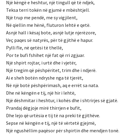
Një këngë e heshtur, një tingull që të ndjek,
Teksa terri tokën në gjumë e mbështjell.
Një trup me pendë, me sy vigjilent,
Në qiellin me hënë, fluturon lehtë e qetë.
Asnjë hall i kësaj bote, asnjë lutje njerëzore,
Veç paqes së natyrës, për të gjithë e hapur.
Pylli fle, në qetësi të thellë,
Por te bufi fshihet një fat që rri zgjuar.
Një shpirt rojtar, i urtë dhe i vjetër,
Një tregim që pëshpëritet, trim dhe i ndjerë.
Ai e sheh botën ndryshe nga të tjerët,
Në një botë pëshpërimash, aq e errët sa nata.
Dhe në këngën e tij, një hir i lehtë,
Një dëshmitar i heshtur, i kohës dhe i shtrirjes së gjatë.
Prandaj dëgjoje mirë thirrjen e bufit,
Dhe lejo që urtësia e tij të na preki të gjithëve.
Sepse në këngën e tij, një të vërtetë gjejmë,
Një ngushëllim paqësor për shpirtin dhe mendjen tonë.