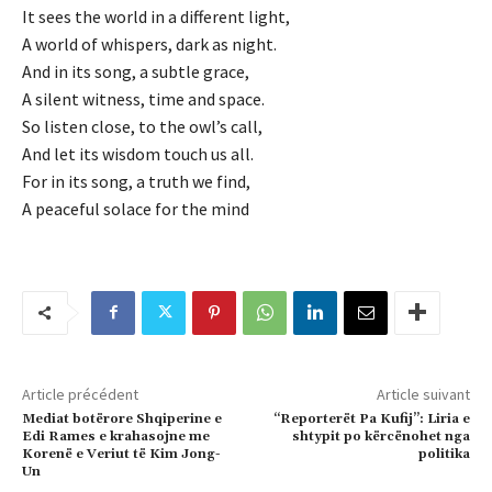
It sees the world in a different light,
A world of whispers, dark as night.
And in its song, a subtle grace,
A silent witness, time and space.
So listen close, to the owl’s call,
And let its wisdom touch us all.
For in its song, a truth we find,
A peaceful solace for the mind
Article précédent
Article suivant
Mediat botërore Shqiperine e
“Reporterët Pa Kufij”: Liria e
Edi Rames e krahasojne me
shtypit po kërcënohet nga
Korenë e Veriut të Kim Jong-
politika
Un