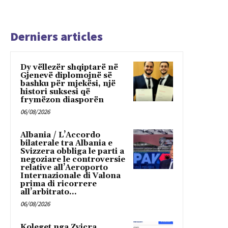
Derniers articles
Dy vëllezër shqiptarë në
Gjenevë diplomojnë së
bashku për mjekësi, një
histori suksesi që
frymëzon diasporën
06/08/2026
Albania / L’Accordo
bilaterale tra Albania e
Svizzera obbliga le parti a
negoziare le controversie
relative all’Aeroporto
Internazionale di Valona
prima di ricorrere
all’arbitrato...
06/08/2026
Koleget nga Zvicra,