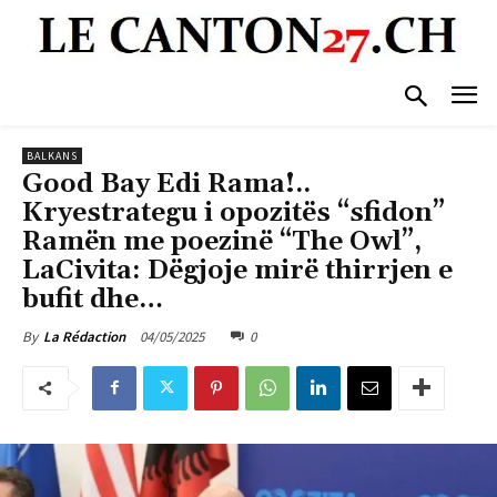
BALKANS
Good Bay Edi Rama!..
Kryestrategu i opozitës “sfidon”
Ramën me poezinë “The Owl”,
LaCivita: Dëgjoje mirë thirrjen e
bufit dhe…
04/05/2025
0
By
La Rédaction