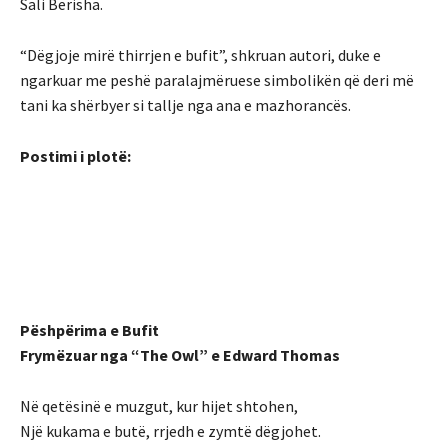
Sali Berisha.
“Dëgjoje mirë thirrjen e bufit”, shkruan autori, duke e
ngarkuar me peshë paralajmëruese simbolikën që deri më
tani ka shërbyer si tallje nga ana e mazhorancës.
Postimi i plotë:
Pëshpërima e Bufit
Frymëzuar nga “The Owl” e Edward Thomas
Në qetësinë e muzgut, kur hijet shtohen,
Një kukama e butë, rrjedh e zymtë dëgjohet.