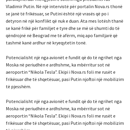
Vladimir Putin. Në një intervistë për portalin Nova.rs thonë
se janë të frikësuar, se Putini është një vrasës që po i
detyron në një konflikt që nuk e duan. Ata mes lotësh thanë
se kanë frikë për familjet e tyre dhe se më së shumti do të
qëndrojnë në Beograd me të afërm, miq apo familjarë që
tashmë kanë ardhur në kryeqytetin tonë.
Potencialisht një nga avionët e fundit që do të ngrihet nga
Moska në periudhën e ardhshme, ka mbërritur sot në
aeroportin “Nikola Tesla”. Ekipi i Nova.rs foli me rusët e
frikësuar dhe të shqetësuar, pasi Putin njoftoi një mobilizim
të pjesshëm.
Potencialisht një nga avionët e fundit që do të ngrihet nga
Moska në periudhën e ardhshme, ka mbërritur sot në
aeroportin “Nikola Tesla”. Ekipi i Nova.rs foli me rusët e
frikësuar dhe të shqetësuar, pasi Putin njoftoi një mobilizim