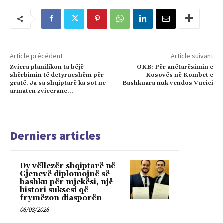
Article précédent
Article suivant
Zvicra planifikon ta bëjë
OKB: Për anëtarësimin e
shërbimin të detyrueshëm për
Kosovës në Kombet e
gratë. Ja sa shqiptarë ka sot ne
Bashkuara nuk vendos Vucici
armaten zvicerane…
Derniers articles
Dy vëllezër shqiptarë në
Gjenevë diplomojnë së
bashku për mjekësi, një
histori suksesi që
frymëzon diasporën
06/08/2026