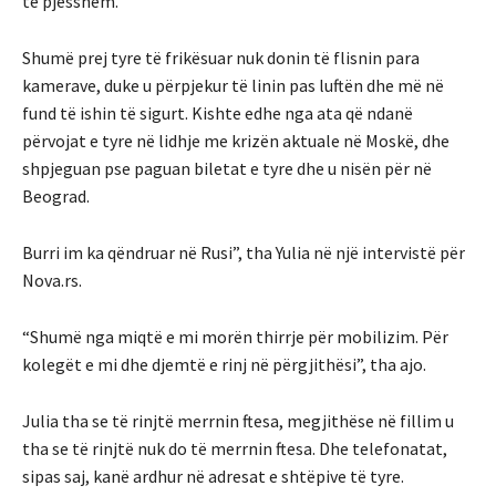
të pjesshëm.
Shumë prej tyre të frikësuar nuk donin të flisnin para
kamerave, duke u përpjekur të linin pas luftën dhe më në
fund të ishin të sigurt. Kishte edhe nga ata që ndanë
përvojat e tyre në lidhje me krizën aktuale në Moskë, dhe
shpjeguan pse paguan biletat e tyre dhe u nisën për në
Beograd.
Burri im ka qëndruar në Rusi”, tha Yulia në një intervistë për
Nova.rs.
“Shumë nga miqtë e mi morën thirrje për mobilizim. Për
kolegët e mi dhe djemtë e rinj në përgjithësi”, tha ajo.
Julia tha se të rinjtë merrnin ftesa, megjithëse në fillim u
tha se të rinjtë nuk do të merrnin ftesa. Dhe telefonatat,
sipas saj, kanë ardhur në adresat e shtëpive të tyre.