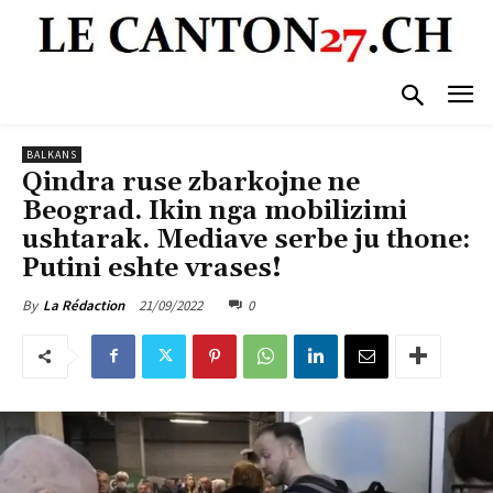
BALKANS
Qindra ruse zbarkojne ne
Beograd. Ikin nga mobilizimi
ushtarak. Mediave serbe ju thone:
Putini eshte vrases!
21/09/2022
0
By
La Rédaction