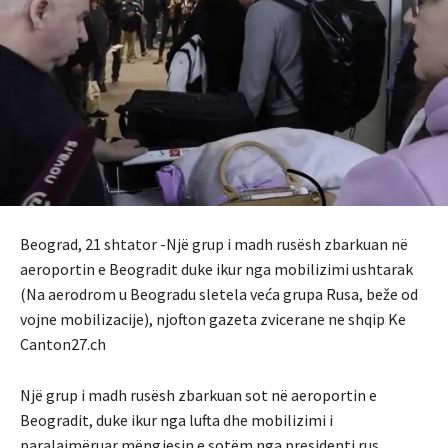
Beograd, 21 shtator -Një grup i madh rusësh zbarkuan në
aeroportin e Beogradit duke ikur nga mobilizimi ushtarak
(Na aerodrom u Beogradu sletela veća grupa Rusa, beže od
vojne mobilizacije), njofton gazeta zvicerane ne shqip Ke
Canton27.ch
Një grup i madh rusësh zbarkuan sot në aeroportin e
Beogradit, duke ikur nga lufta dhe mobilizimi i
paralajmëruar mëngjesin e sotëm nga presidenti rus