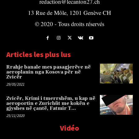
redaction@lecanton27.ch
13 Rue de Môle, 1201 Genève CH
© 2020 - Tous droits réservés
Articles les plus lus
Rrahje banale mes pasagjerëve në
aeroplanin nga Kosova për në
Zvicër
29/05/2021
Zvicër, Krimi i tmerrshëm, u kap në
aeroportin e Zurichüt me kokën e
gjyshes në çantë, Fatmir T…
25/11/2020
Vidéo