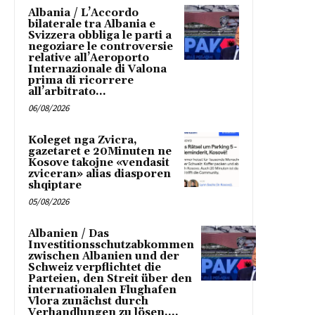
Albania / L’Accordo
bilaterale tra Albania e
Svizzera obbliga le parti a
negoziare le controversie
relative all’Aeroporto
Internazionale di Valona
prima di ricorrere
all’arbitrato...
06/08/2026
Koleget nga Zvicra,
gazetaret e 20Minuten ne
Kosove takojne «vendasit
zviceran» alias diasporen
shqiptare
05/08/2026
Albanien / Das
Investitionsschutzabkommen
zwischen Albanien und der
Schweiz verpflichtet die
Parteien, den Streit über den
internationalen Flughafen
Vlora zunächst durch
Verhandlungen zu lösen,...