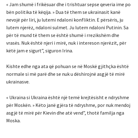
« Jam shumë i frikësuar dhe i trishtuar sepse qeveria ime po
bën politika të këqija. » Dua të them se ukrainasit kanë
nevojë për liri, ju lutemi ndaloni konfliktin. E përsëris, ju
lutem njerëz, ndaloni sulmet. Ju lutem ndaloni Putinin. Sa
për të mund të them se është shumë i rrezikshëm dhe
vrasës. Nuk është njeri i mirë, nuk i intereson njerëzit, për
këtë jam e sigurt”, siguron Irina.
Kishte edhe nga ata që pohuan se në Moskë gjithçka është
normale si më parë dhe se nuk u dëshirojnë asgjë të mirë
ukrainasve.
« Ukraina si Ukraina është një temë krejtësisht e ndryshme
për Moskën. » Këto janë gjëra të ndryshme, por nuk mendoj
asgjë të mirë për Kievin dhe atë vend”, thotë familja nga
Moska.