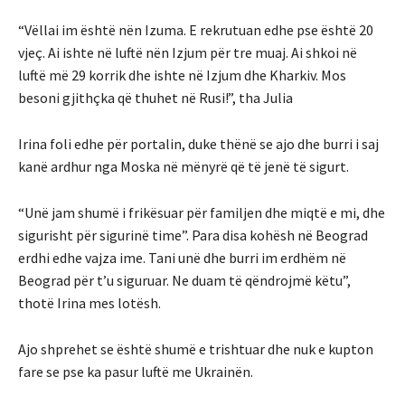
“Vëllai im është nën Izuma. E rekrutuan edhe pse është 20
vjeç. Ai ishte në luftë nën Izjum për tre muaj. Ai shkoi në
luftë më 29 korrik dhe ishte në Izjum dhe Kharkiv. Mos
besoni gjithçka që thuhet në Rusi!”, tha Julia
Irina foli edhe për portalin, duke thënë se ajo dhe burri i saj
kanë ardhur nga Moska në mënyrë që të jenë të sigurt.
“Unë jam shumë i frikësuar për familjen dhe miqtë e mi, dhe
sigurisht për sigurinë time”. Para disa kohësh në Beograd
erdhi edhe vajza ime. Tani unë dhe burri im erdhëm në
Beograd për t’u siguruar. Ne duam të qëndrojmë këtu”,
thotë Irina mes lotësh.
Ajo shprehet se është shumë e trishtuar dhe nuk e kupton
fare se pse ka pasur luftë me Ukrainën.