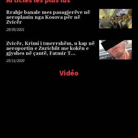
Rrahje banale mes pasagjerëve në
aeroplanin nga Kosova për në
Zvicër
29/05/2021
Zvicër, Krimi i tmerrshëm, u kap në
aeroportin e Zurichüt me kokën e
gjyshes në çantë, Fatmir T…
25/11/2020
Vidéo