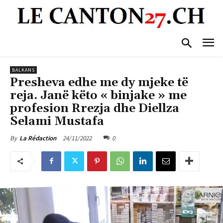
BALKANS
Presheva edhe me dy mjeke të
reja. Janë këto « binjake » me
profesion Rrezja dhe Diellza
Selami Mustafa
24/11/2022
0
By
La Rédaction