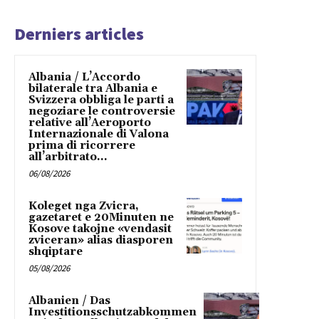
Derniers articles
Albania / L’Accordo
bilaterale tra Albania e
Svizzera obbliga le parti a
negoziare le controversie
relative all’Aeroporto
Internazionale di Valona
prima di ricorrere
all’arbitrato...
06/08/2026
Koleget nga Zvicra,
gazetaret e 20Minuten ne
Kosove takojne «vendasit
zviceran» alias diasporen
shqiptare
05/08/2026
Albanien / Das
Investitionsschutzabkommen