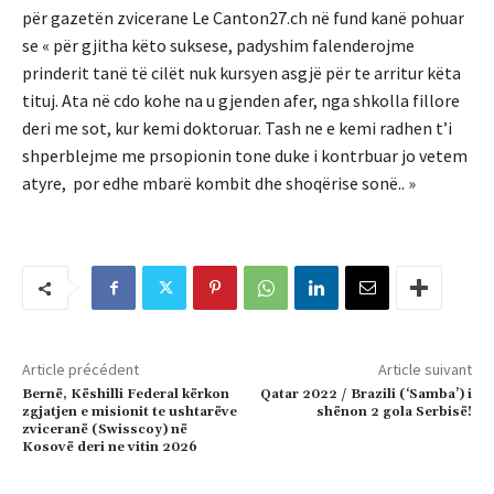
për gazetën zvicerane Le Canton27.ch në fund kanë pohuar
se « për gjitha këto suksese, padyshim falenderojme
prinderit tanë të cilët nuk kursyen asgjë për te arritur këta
tituj. Ata në cdo kohe na u gjenden afer, nga shkolla fillore
deri me sot, kur kemi doktoruar. Tash ne e kemi radhen t’i
shperblejme me prsopionin tone duke i kontrbuar jo vetem
atyre, por edhe mbarë kombit dhe shoqërise sonë.. »
Article précédent
Article suivant
Bernë, Këshilli Federal kërkon
Qatar 2022 / Brazili (‘Samba’) i
zgjatjen e misionit te ushtarëve
shënon 2 gola Serbisë!
zviceranë (Swisscoy) në
Kosovë deri ne vitin 2026