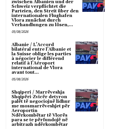
zwischen Albanien und der
Schweiz verpflichtet die
Parteien, den Streit über den
internationalen Flughafen
Vlora zunächst durch
Verhandlungen zu lösen,...
05/08/2026
Albanie / L’Accord
bilatéral entre l’Albanie et
la Suisse oblige les parties
à négocier le différend
relatif à l’Aéroport
international de Vlora
avant tout...
05/08/2026
Shqiperi / Marrëveshja
Shqipëri-Zvicër detyron
palët të negociojnë lidhur
me mosmarrëveshjet për
Aeroportin
Ndërkombëtar të Vlorës
para se te përfundojë në
arbitrazh ndërkombëtar