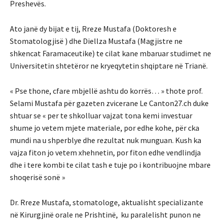
Preshevës.
Ato janë dy bijat e tij, Rreze Mustafa (Doktoresh e
Stomatologjisë ) dhe Diellza Mustafa (Magjistre ne
shkencat Faramaceutike) te cilat kane mbaruar studimet ne
Universitetin shtetëror ne kryeqytetin shqiptare në Trianë.
« Pse thone, cfare mbjellë ashtu do korrës… » thote prof.
Selami Mustafa për gazeten zvicerane Le Canton27.ch duke
shtuar se « per te shkolluar vajzat tona kemi investuar
shume jo vetem mjete materiale, por edhe kohe, për cka
mundi na u shperblye dhe rezultat nuk munguan. Kush ka
vajza fiton jo vetem xhehnetin, por fiton edhe vendlindja
dhe i tere kombi te cilat tash e tuje po i kontribuojne mbare
shoqerisë sonë »
Dr. Rreze Mustafa, stomatologe, aktualisht specializante
në Kirurgjinë orale ne Prishtinë, ku paralelisht punon ne