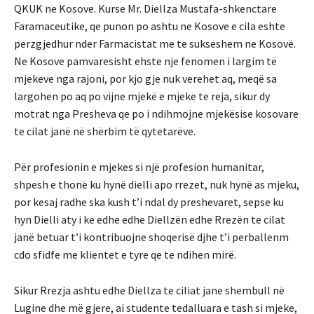
QKUK ne Kosove. Kurse Mr. Diellza Mustafa-shkenctare
Faramaceutike, qe punon po ashtu ne Kosove e cila eshte
perzgjedhur nder Farmacistat me te sukseshem ne Kosovë.
Ne Kosove pamvaresisht ehste nje fenomen i largim të
mjekeve nga rajoni, por kjo gje nuk verehet aq, meqë sa
largohen po aq po vijne mjekë e mjeke te reja, sikur dy
motrat nga Presheva qe po i ndihmojne mjekësise kosovare
te cilat janë në shërbim të qytetarëve.
Për profesionin e mjekes si një profesion humanitar,
shpesh e thonë ku hynë dielli apo rrezet, nuk hynë as mjeku,
por kesaj radhe ska kush t’i ndal dy preshevaret, sepse ku
hyn Dielli aty i ke edhe edhe Diellzën edhe Rrezën te cilat
janë betuar t’i kontribuojne shoqerisë djhe t’i perballenm
cdo sfidfe me klientet e tyre qe te ndihen mirë.
Sikur Rrezja ashtu edhe Diellza te ciliat jane shembull në
Lugine dhe më gjere, ai studente tedalluara e tash si mjeke,