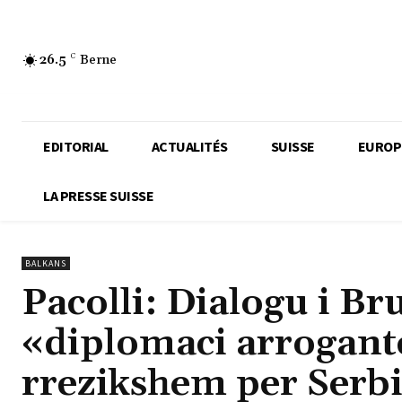
26.5
C
Berne
EDITORIAL
ACTUALITÉS
SUISSE
EUROP
LA PRESSE SUISSE
BALKANS
Pacolli: Dialogu i B
«diplomaci arrogante»
rrezikshem per Serbin