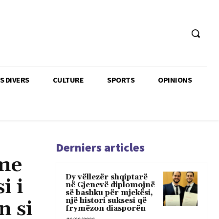
TS DIVERS
CULTURE
SPORTS
OPINIONS
Derniers articles
 me
Dy vëllezër shqiptarë
i i
në Gjenevë diplomojnë
së bashku për mjekësi,
një histori suksesi që
n si
frymëzon diasporën