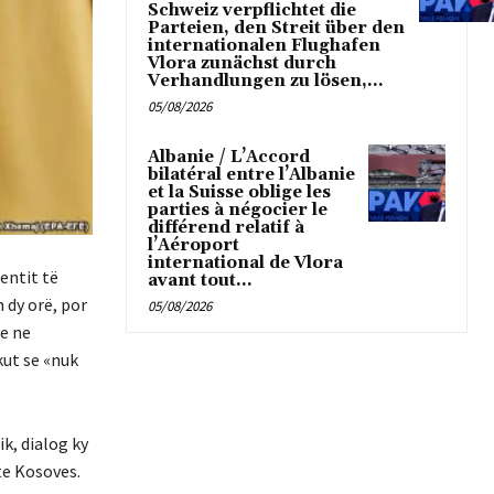
Schweiz verpflichtet die
Parteien, den Streit über den
internationalen Flughafen
Vlora zunächst durch
Verhandlungen zu lösen,...
05/08/2026
Albanie / L’Accord
bilatéral entre l’Albanie
et la Suisse oblige les
parties à négocier le
différend relatif à
l’Aéroport
international de Vlora
entit të
avant tout...
 dy orë, por
05/08/2026
ve ne
kut se «nuk
ik, dialog ky
 te Kosoves.