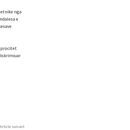
 etnike nga
 ndalesa e
kesave
iprocitet
diskrimiuar
Article suivant