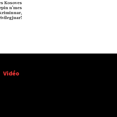
mes Kosoves
urpin n’mes
skriminuar,
ivilegjuar!
Vidéo