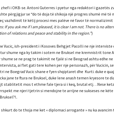
hefi i OKB-se. Antoni Guterres i pyetur nga redaktori i gazetës z
shte përgjigjur se “do të doja të shikoja një progres shumë më të 
eç vazhdimit të këtij procesi mes palëve në favor të normalizimit
es:
If you ask me if I am pleased, it is clear I am not. There is no alter
on of relations and peace and stability in the region.”
)
 Vucic, ish-presidenti i Kosoves Behgjet Pacolli ne nje interviste
itur shume nga ky takim i sotem ne Bruksel me kremnistrit tone A
ar shume se ne prag te takimit ne fjalë si ne Beograd ashtu edhe ne
tervista, ai flet gati tere kohen per nje personazh, për Vucicin, se
tri ne Boegrad Vucic shane e fyen shqiptaret dhe Kurti. duke e quajt
 cka jane te ftura ne Bruksel, duke lene anash temen kryesore te di
jt stablitetit mos t ethme fale tjera si i keq, brutal etj…Nese ket
rrspekt me njeri tjetrin si mendojne te arrijne ne sukseses ne kët
Bruksel?!..
 shkurt do te thoja me ket « diplomaci arrogante » nu ka avancim 