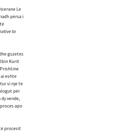
vicerane Le
madh përsa i
 të
native to
 dhe gszetes
lbin Kurit
 Prishtine
 ai eshte
ur si nje te
alogut për
a dy vende,
e proces apo
të procesit