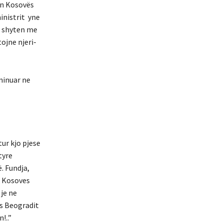
gon Kosovës
inistrit yne
te shyten me
ojne njeri-
minuar ne
tur kjo pjese
tyre
. Fundja,
s Kosoves
je ne
es Beogradit
!..”