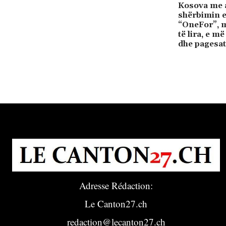
Kosova me 
shërbimin e 
“OneFor”, m
të lira, e m
dhe pagesat
Adresse Rédaction:
Le Canton27.ch
redaction@lecanton27.ch