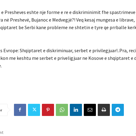
n e Presheves eshte nje forme e re e diskriminimit fhe spastrimeve
ara në Preshevë, Bujanoc e Medvegjë?! Veq kesaj mungesa e librave,
qiptaret be Serbi kane probleme ne shtetin e tyre qe prrballe ker
Evrope: Shqiptaret e diskriminuar, serbet e privilegjuar!..Pra, rec
hkon me keshtu me serbet e priveligjuar ne Kosove e shqiptaret e 
.
er
nt