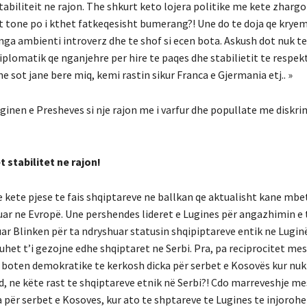
stabiliteit ne rajon. The shkurt keto lojera politike me kete zhar
t tone po i kthet fatkeqesisht bumerang?! Une do te doja qe kryem
l nga ambienti introverz dhe te shof si ecen bota. Askush dot nuk 
plomatik qe nganjehre per hire te paqes dhe stabilietit te respekt
 sot jane bere miq, kemi rastin sikur Franca e Gjermania etj.. »
ginen e Presheves si nje rajon me i varfur dhe popullate me diskri
 stabilitet ne rajon!
e kete pjese te fais shqiptareve ne ballkan qe aktualisht kane mbe
uar ne Evropë. Une pershendes lideret e Lugines për angazhimin e 
 Blinken për ta ndryshuar statusin shqipiptareve entik ne Luginë
duhet t’i gezojne edhe shqiptaret ne Serbi. Pra, pa reciprocitet me
e boten demokratike te kerkosh dicka për serbet e Kosovës kur nuk 
end, ne këte rast te shqiptareve etnik në Serbi?! Cdo marreveshje m
për serbet e Kosoves, kur ato te shptareve te Lugines te injorohen