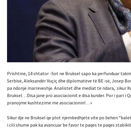
Prishtine, 14 shtator -Sot ne Bruksel sapo ka perfunduar takim
Serbisë, Aleksandër Vuçiç dhe diplomatëve të BE-së, Josep Borre
pa ndonje marreveshje. Analistet dhe mediat te ndara, sikur K
Bruksel…Disa jane pro asociacionit e disa kunder. Por i pari i Qe
pranojme kushtezime me asociacionin!…»
Sikur dje ne Bruksel qe plot njembedhjete vite po behen “balet d
i cili shume pak ka avancuar be favor te paqes te paqes stabikit