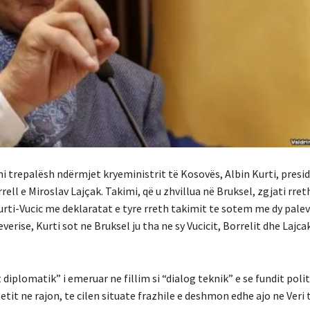
i trepalësh ndërmjet kryeministrit të Kosovës, Albin Kurti, presid
ll e Miroslav Lajçak. Takimi, që u zhvillua në Bruksel, zgjati rreth
urti-Vucic me deklaratat e tyre rreth takimit te sotem me dy pale
verise, Kurti sot ne Bruksel ju tha ne sy Vucicit, Borrelit dhe Lajca
iplomatik” i emeruar ne fillim si “dialog teknik” e se fundit polit
etit ne rajon, te cilen situate frazhile e deshmon edhe ajo ne Veri