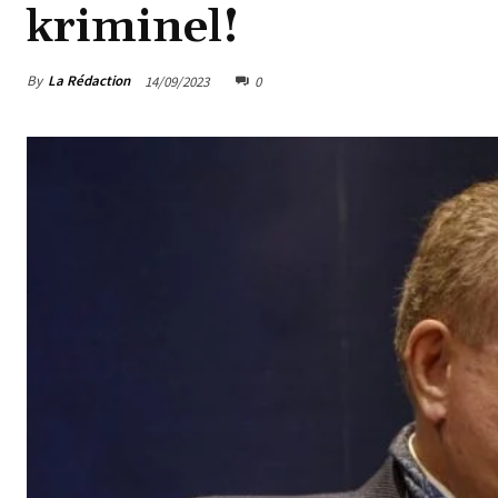
kriminel!
By
La Rédaction
14/09/2023
0