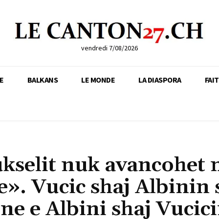
vendredi 7/08/2026
E
BALKANS
LE MONDE
LA DIASPORA
FAI
rukselit nuk avancohet
. Vucic shaj Albinin s
e e Albini shaj Vucici