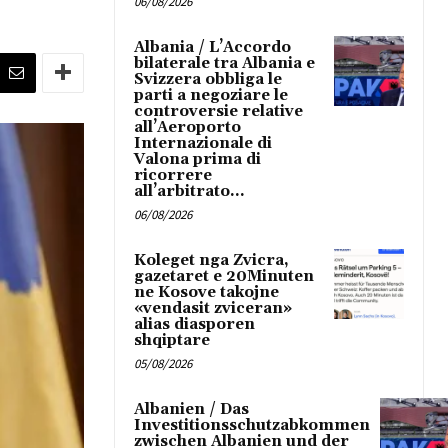
06/08/2026
Albania / L’Accordo
bilaterale tra Albania e
Svizzera obbliga le
parti a negoziare le
controversie relative
all’Aeroporto
Internazionale di
Valona prima di
ricorrere
all’arbitrato...
06/08/2026
Koleget nga Zvicra,
gazetaret e 20Minuten
ne Kosove takojne
«vendasit zviceran»
alias diasporen
shqiptare
05/08/2026
Albanien / Das
Investitionsschutzabkommen
zwischen Albanien und der