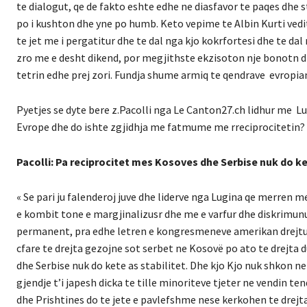
te dialogut, qe de fakto eshte edhe ne diasfavor te paqes dhe 
po i kushton dhe yne po humb. Keto vepime te Albin Kurti vedi
te jet me i pergatitur dhe te dal nga kjo kokrfortesi dhe te da
zro me e desht dikend, por megjithste ekzisoton nje bonotn di
tetrin edhe prej zori. Fundja shume armiq te qendrave evropiane
Pyetjes se dyte bere z.Pacolli nga Le Canton27.ch lidhur me Lu
Evrope dhe do ishte zgjidhja me fatmume me rreciprocitetin?
Pacolli: Pa reciprocitet mes Kosoves dhe Serbise nuk do ket
« Se pari ju falenderoj juve dhe liderve nga Lugina qe merren m
e kombit tone e margjinalizusr dhe me e varfur dhe diskrimun
permanent, pra edhe letren e kongresmeneve amerikan drejtuar
cfare te drejta gezojne sot serbet ne Kosovë po ato te drejta 
dhe Serbise nuk do kete as stabilitet. Dhe kjo Kjo nuk shkon n
gjendje t’i japesh dicka te tille minoriteve tjeter ne vendin t
dhe Prishtines do te jete e pavlefshme nese kerkohen te drejta 