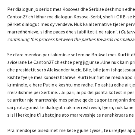
Per dialogun jo serioz mes Kosoves dhe Serbise deshmon edhe z
Canton27.ch lidhur me dialogun Kosovë-Serbi, shefi i OKB-së i
përket dialogut mes dy vendeve. Nuk ka alternativë tjetër përv
marrëdhënieve, si dhe paqes dhe stabilitetit në rajon”. (
Guterr
continuing this process between the parties towards normalizati
Se cfare mendon per takimin e sotem ne Bruksel mes Kurtit dhe
zvicerane Le Canton27.ch eshte pergjigjur se »Une nuk kam pr
dhe presidetit serb Aleksander Vucic. Bile, bile jam i shqetesu
kishte fyerje mes kundershtareve. Kurti kur flet ne media apo in
kriminele, e here Putin e keshtu me radhe. Po ashtu edhe ai tje
rrerzikshme për Serbine…Si pari, ai po del jashta kotestin per
te arritur nje marrevshje mes paleve qe do ta qonte rajonin dre
sai protagonist te dialogut nuk merresh vesh, fyern, nuk kane 
si si i kerkojne t’i zbatojne ato marreveshje te nenshkruara ne 
Pra mendoj se bisedimet me këte gjuhe tyese , te urrejtjes apo