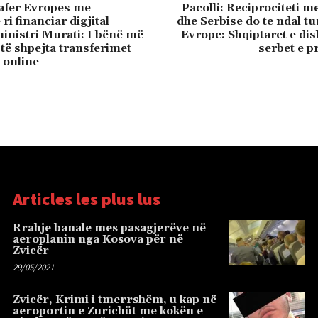
afer Evropes me
Pacolli: Reciprociteti 
ri financiar digjital
dhe Serbise do te ndal t
inistri Murati: I bënë më
Evrope: Shqiptaret e di
ë të shpejta transferimet
serbet e pr
 online
Articles les plus lus
Rrahje banale mes pasagjerëve në
aeroplanin nga Kosova për në
Zvicër
29/05/2021
Zvicër, Krimi i tmerrshëm, u kap në
aeroportin e Zurichüt me kokën e