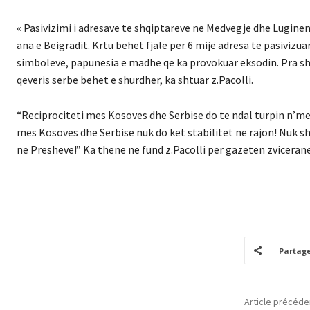
« Pasivizimi i adresave te shqiptareve ne Medvegje dhe Lugine
ana e Beigradit. Krtu behet fjale per 6 mijë adresa të pasivizu
simboleve, papunesia e madhe qe ka provokuar eksodin. Pra sh
qeveris serbe behet e shurdher, ka shtuar z.Pacolli.
“Reciprociteti mes Kosoves dhe Serbise do te ndal turpin n’mes 
mes Kosoves dhe Serbise nuk do ket stabilitet ne rajon! Nuk s
ne Presheve!” Ka thene ne fund z.Pacolli per gazeten zvicerane
Partag
Article précéde