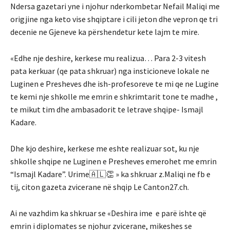
Ndersa gazetari yne i njohur nderkombetar Nefail Maliqi me
origjine nga keto vise shqiptare i cili jeton dhe vepron qe tri
decenie ne Gjeneve ka përshendetur kete lajm te mire.
«Edhe nje deshire, kerkese mu realizua… Para 2-3 vitesh
pata kerkuar (qe pata shkruar) nga insticioneve lokale ne
Luginen e Presheves dhe ish-profesoreve te mi qe ne Lugine
te kemi nje shkolle me emrin e shkrimtarit tone te madhe ,
te mikut tim dhe ambasadorit te letrave shqipe- Ismajl
Kadare.
Dhe kjo deshire, kerkese me eshte realizuar sot, ku nje
shkolle shqipe ne Luginen e Presheves emerohet me emrin
“Ismajl Kadare”. Urime🇦🇱👏 » ka shkruar z.Maliqi ne fb e
tij, citon gazeta zvicerane në shqip Le Canton27.ch.
Ai ne vazhdim ka shkruar se «Deshira ime e parë ishte që
emrin i diplomates se njohur zvicerane, mikeshes se