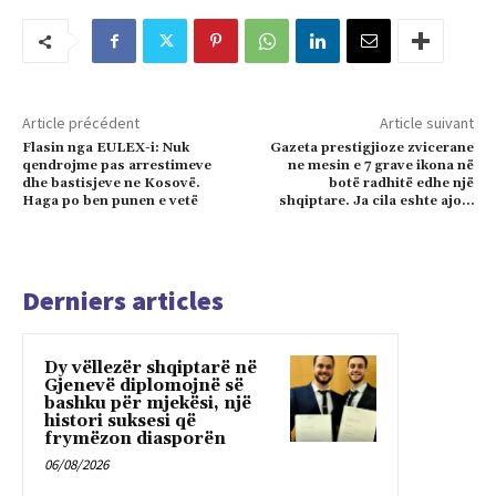
Article précédent
Article suivant
Flasin nga EULEX-i: Nuk
Gazeta prestigjioze zvicerane
qendrojme pas arrestimeve
ne mesin e 7 grave ikona në
dhe bastisjeve ne Kosovë.
botë radhitë edhe një
Haga po ben punen e vetë
shqiptare. Ja cila eshte ajo…
Derniers articles
Dy vëllezër shqiptarë në
Gjenevë diplomojnë së
bashku për mjekësi, një
histori suksesi që
frymëzon diasporën
06/08/2026