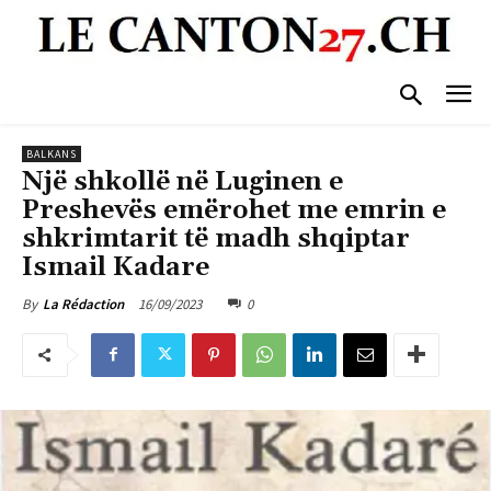
BALKANS
Një shkollë në Luginen e
Preshevës emërohet me emrin e
shkrimtarit të madh shqiptar
Ismail Kadare
16/09/2023
0
By
La Rédaction