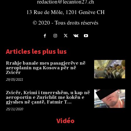
redaction@lecanton27.ch
13 Rue de Môle, 1201 Genève CH
© 2020 - Tous droits réservés
Articles les plus lus
Rrahje banale mes pasagjerëve në
aeroplanin nga Kosova për në
Zvicër
29/05/2021
Zvicër, Krimi i tmerrshëm, u kap në
aeroportin e Zurichüt me kokën e
gjyshes në çantë, Fatmir T…
25/11/2020
Vidéo