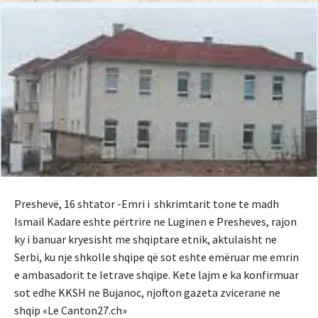
Preshevë, 16 shtator -Emri i shkrimtarit tone te madh
Ismail Kadare eshte përtrire ne Luginen e Presheves, rajon
ky i banuar kryesisht me shqiptare etnik, aktulaisht ne
Serbi, ku nje shkolle shqipe që sot eshte emëruar me emrin
e ambasadorit te letrave shqipe. Kete lajm e ka konfirmuar
sot edhe KKSH ne Bujanoc, njofton gazeta zvicerane ne
shqip «Le Canton27.ch»