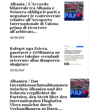
Albania / L’Accordo
bilaterale tra Albania e
Svizzera obbliga le parti a
negoziare le controversie
relative all’Aeroporto
Internazionale di Valona
prima di ricorrere
all’arbitrato...
06/08/2026
Koleget nga Zvicra,
gazetaret e 20Minuten ne
Kosove takojne «vendasit
zviceran» alias diasporen
shqiptare
05/08/2026
Albanien / Das
Investitionsschutzabkommen
zwischen Albanien und der
Schweiz verpflichtet die
Parteien, den Streit über den
internationalen Flughafen
Vlora zunächst durch
Verhandlungen zu lösen,...