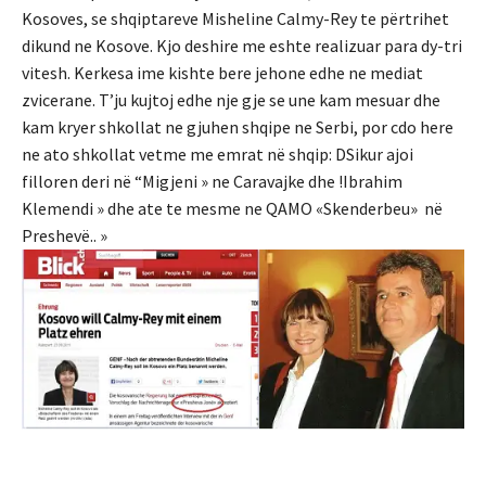
Kosoves, se shqiptareve Misheline Calmy-Rey te përtrihet
dikund ne Kosove. Kjo deshire me eshte realizuar para dy-tri
vitesh. Kerkesa ime kishte bere jehone edhe ne mediat
zvicerane. T’ju kujtoj edhe nje gje se une kam mesuar dhe
kam kryer shkollat ne gjuhen shqipe ne Serbi, por cdo here
ne ato shkollat vetme me emrat në shqip: DSikur ajoi
filloren deri në “Migjeni » ne Caravajke dhe !Ibrahim
Klemendi » dhe ate te mesme ne QAMO «Skenderbeu» në
Preshevë.. »