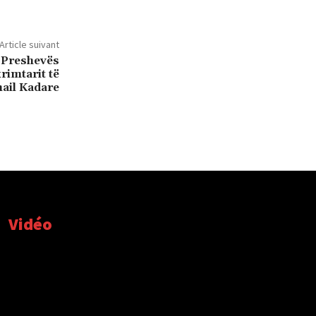
Article suivant
e Preshevës
imtarit të
ail Kadare
Vidéo