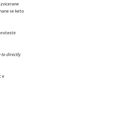
 zvicerane
thane se keto
 protestë
to directly
t e