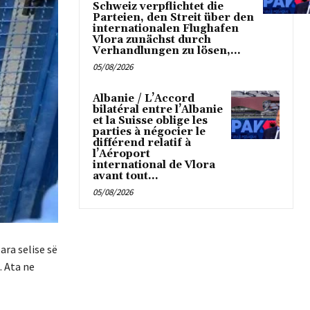
Schweiz verpflichtet die
Parteien, den Streit über den
internationalen Flughafen
Vlora zunächst durch
Verhandlungen zu lösen,...
05/08/2026
Albanie / L’Accord
bilatéral entre l’Albanie
et la Suisse oblige les
parties à négocier le
différend relatif à
l’Aéroport
international de Vlora
avant tout...
05/08/2026
ara selise së
. Ata ne