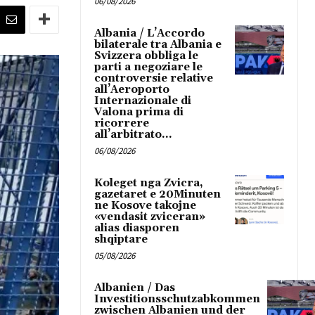
06/08/2026
Albania / L’Accordo
bilaterale tra Albania e
Svizzera obbliga le
parti a negoziare le
controversie relative
all’Aeroporto
Internazionale di
Valona prima di
ricorrere
all’arbitrato...
06/08/2026
Koleget nga Zvicra,
gazetaret e 20Minuten
ne Kosove takojne
«vendasit zviceran»
alias diasporen
shqiptare
05/08/2026
Albanien / Das
Investitionsschutzabkommen
zwischen Albanien und der