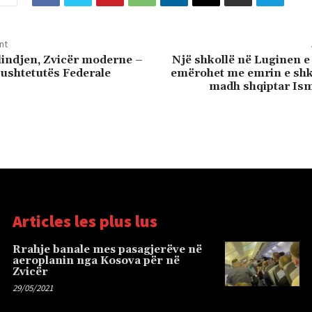
nt
lindjen, Zvicër moderne –
Një shkollë në Luginen 
Kushtetutës Federale
emërohet me emrin e shkr
madh shqiptar Ism
Articles les plus lus
Rrahje banale mes pasagjerëve në
aeroplanin nga Kosova për në
Zvicër
29/05/2021