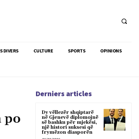
TS DIVERS
CULTURE
SPORTS
OPINIONS
Derniers articles
Dy vëllezër shqiptarë
a po
në Gjenevë diplomojnë
së bashku për mjekësi,
një histori suksesi që
frymëzon diasporën