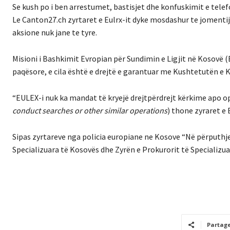
Se kush po i ben arrestumet, bastisjet dhe konfuskimit e telef
Le Canton27.ch zyrtaret e Eulrx-it dyke mosdashur te jomentij
aksione nuk jane te tyre.
Misioni i Bashkimit Evropian për Sundimin e Ligjit në Kosovë (
paqësore, e cila është e drejtë e garantuar me Kushtetutën e 
“EULEX-i nuk ka mandat të kryejë drejtpërdrejt kërkime apo ope
conduct searches or other similar operations
) thone zyraret e
Sipas zyrtareve nga policia europiane ne Kosove “Në përputh
Specializuara të Kosovës dhe Zyrën e Prokurorit të Specializu
Partag