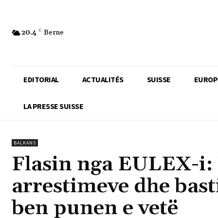
20.4
C
Berne
EDITORIAL
ACTUALITÉS
SUISSE
EUROP
LA PRESSE SUISSE
BALKANS
Flasin nga EULEX-i:
arrestimeve dhe bast
ben punen e vetë