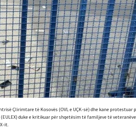
htrisë Çlirimtare të Kosovës (OVL e UÇK-së) dhe kane protestuar p
(EULEX) duke e kritikuar për shqetësim të familjeve të veteranëve
X-it.