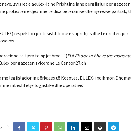
onave, zyrsret e aeulex-it ne Prishtine jane pergjigjur per gazeten
ne protesten e djeshme te disa beteranrve dhe njerezve partiak, 
EULEX) respekton plotësisht lirinë e shprehjes dhe të drejtën për
Kosovës.
racione të tjera të ngjashme. ..”(
EULEX doesn’t have the mandate 
 Eulex per gazeten zvicerane Le Canton27.ch
je me legjislacionin përkatës të Kosovës, EULEX-i ndihmon Dhoma
ar me mbështetje logjistike dhe operative.”
er