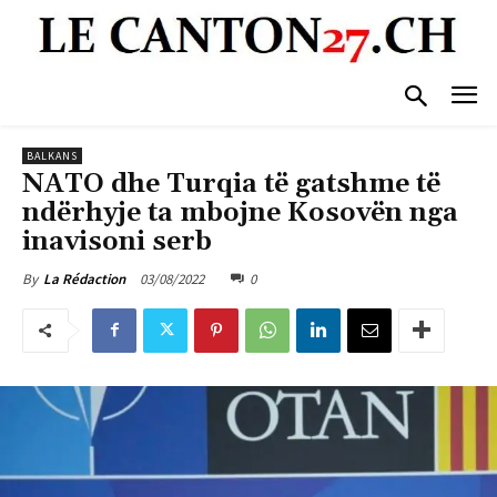
BALKANS
NATO dhe Turqia të gatshme të
ndërhyje ta mbojne Kosovën nga
inavisoni serb
03/08/2022
0
By
La Rédaction