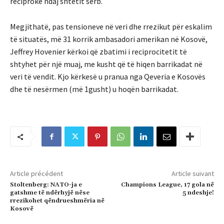
reciproke ndaj shtetit serb.
Megjithatë, pas tensioneve në veri dhe rrezikut për eskalim
të situatës, më 31 korrik ambasadori amerikan në Kosovë,
Jeffrey Hovenier kërkoi që zbatimi i reciprocitetit të
shtyhet për një muaj, me kusht që të hiqen barrikadat në
veri të vendit. Kjo kërkesë u pranua nga Qeveria e Kosovës
dhe të nesërmen (më 1gusht) u hoqën barrikadat.
Article précédent
Article suivant
Stoltenberg: NATO-ja e
Champions League, 17 gola në
gatshme të ndërhyjë nëse
5 ndeshje!
rrezikohet qëndrueshmëria në
Kosovë