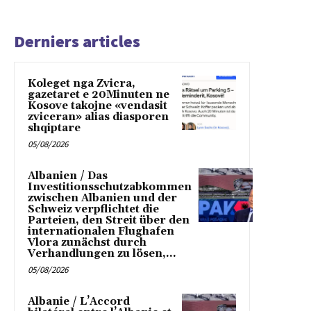
Derniers articles
Koleget nga Zvicra,
gazetaret e 20Minuten ne
Kosove takojne «vendasit
zviceran» alias diasporen
shqiptare
05/08/2026
Albanien / Das
Investitionsschutzabkommen
zwischen Albanien und der
Schweiz verpflichtet die
Parteien, den Streit über den
internationalen Flughafen
Vlora zunächst durch
Verhandlungen zu lösen,...
05/08/2026
Albanie / L’Accord