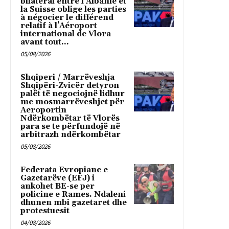
bilatéral entre l’Albanie et
la Suisse oblige les parties
à négocier le différend
relatif à l’Aéroport
international de Vlora
avant tout...
05/08/2026
Shqiperi / Marrëveshja
Shqipëri-Zvicër detyron
palët të negociojnë lidhur
me mosmarrëveshjet për
Aeroportin
Ndërkombëtar të Vlorës
para se te përfundojë në
arbitrazh ndërkombëtar
05/08/2026
Federata Evropiane e
Gazetarëve (EFJ) i
ankohet BE-se per
policine e Rames. Ndaleni
dhunen mbi gazetaret dhe
protestuesit
04/08/2026