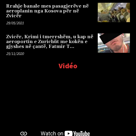
Rrahje banale mes pasagjerëve në
aeroplanin nga Kosova për në
Zvicër
29/05/2021
Zvicër, Krimi i tmerrshëm, u kap në
aeroportin e Zurichüt me kokën e
gjyshes në çantë, Fatmir T…
25/11/2020
Vidéo