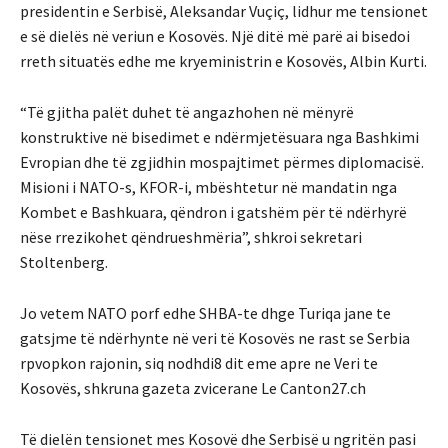
presidentin e Serbisë, Aleksandar Vuçiç, lidhur me tensionet
e së dielës në veriun e Kosovës. Një ditë më parë ai bisedoi
rreth situatës edhe me kryeministrin e Kosovës, Albin Kurti.
“Të gjitha palët duhet të angazhohen në mënyrë
konstruktive në bisedimet e ndërmjetësuara nga Bashkimi
Evropian dhe të zgjidhin mospajtimet përmes diplomacisë.
Misioni i NATO-s, KFOR-i, mbështetur në mandatin nga
Kombet e Bashkuara, qëndron i gatshëm për të ndërhyrë
nëse rrezikohet qëndrueshmëria”, shkroi sekretari
Stoltenberg.
Jo vetem NATO porf edhe SHBA-te dhge Turiqa jane te
gatsjme të ndërhynte në veri të Kosovës ne rast se Serbia
rpvopkon rajonin, siq nodhdi8 dit eme apre ne Veri te
Kosovës, shkruna gazeta zvicerane Le Canton27.ch
Të dielën tensionet mes Kosovë dhe Serbisë u ngritën pasi