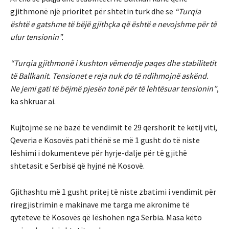
gjithmonë një prioritet për shtetin turk dhe se
“Turqia
është e gatshme të bëjë gjithçka që është e nevojshme për të
ulur tensionin”.
“Turqia gjithmonë i kushton vëmendje paqes dhe stabilitetit
të Ballkanit. Tensionet e reja nuk do të ndihmojnë askënd.
Ne jemi gati të bëjmë pjesën tonë për të lehtësuar tensionin”
,
ka shkruar ai.
Kujtojmë se në bazë të vendimit të 29 qershorit të këtij viti,
Qeveria e Kosovës pati thënë se më 1 gusht do të niste
lëshimi i dokumenteve për hyrje-dalje për të gjithë
shtetasit e Serbisë që hyjnë në Kosovë.
Gjithashtu më 1 gusht pritej të niste zbatimi i vendimit për
riregjistrimin e makinave me targa me akronime të
qyteteve të Kosovës që lëshohen nga Serbia. Masa këto