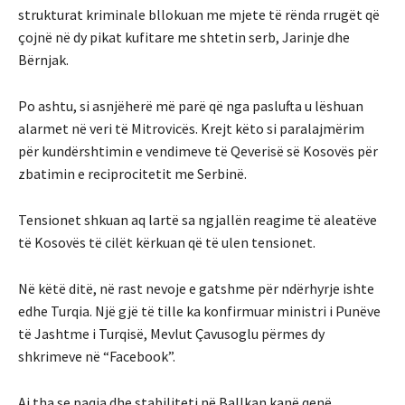
strukturat kriminale bllokuan me mjete të rënda rrugët që
çojnë në dy pikat kufitare me shtetin serb, Jarinje dhe
Bërnjak.
Po ashtu, si asnjëherë më parë që nga paslufta u lëshuan
alarmet në veri të Mitrovicës. Krejt këto si paralajmërim
për kundërshtimin e vendimeve të Qeverisë së Kosovës për
zbatimin e reciprocitetit me Serbinë.
Tensionet shkuan aq lartë sa ngjallën reagime të aleatëve
të Kosovës të cilët kërkuan që të ulen tensionet.
Në këtë ditë, në rast nevoje e gatshme për ndërhyrje ishte
edhe Turqia. Një gjë të tille ka konfirmuar ministri i Punëve
të Jashtme i Turqisë, Mevlut Çavusoglu përmes dy
shkrimeve në “Facebook”.
Ai tha se paqja dhe stabiliteti në Ballkan kanë qenë