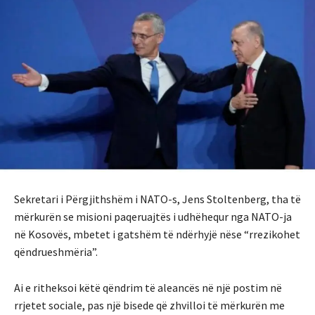
Sekretari i Përgjithshëm i NATO-s, Jens Stoltenberg, tha të
mërkurën se misioni paqeruajtës i udhëhequr nga NATO-ja
në Kosovës, mbetet i gatshëm të ndërhyjë nëse “rrezikohet
qëndrueshmëria”.
Ai e ritheksoi këtë qëndrim të aleancës në një postim në
rrjetet sociale, pas një bisede që zhvilloi të mërkurën me