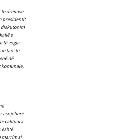
 të drejtave
n presidentit
të diskutonim
kallë e
e të vogla
në tani të
jenë në
t komunale,
në
ar asnjëherë
 të caktuara
k është
a marrim si