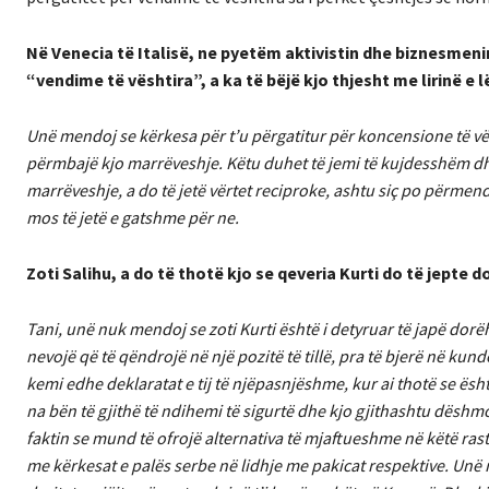
Në Venecia të Italisë, ne pyetëm aktivistin dhe biznesmen
“vendime të vështira”, a ka të bëjë kjo thjesht me lirinë 
Unë mendoj se kërkesa për t’u përgatitur për koncensione të vës
përmbajë kjo marrëveshje. Këtu duhet të jemi të kujdesshëm dhe
marrëveshje, a do të jetë vërtet reciproke, ashtu siç po përmend
mos të jetë e gatshme për ne.
Zoti Salihu, a do të thotë kjo se qeveria Kurti do të jep
Tani, unë nuk mendoj se zoti Kurti është i detyruar të japë dorë
nevojë që të qëndrojë në një pozitë të tillë, pra të bjerë në ku
kemi edhe deklaratat e tij të njëpasnjëshme, kur ai thotë se ësh
na bën të gjithë të ndihemi të sigurtë dhe kjo gjithashtu dëshmo
faktin se mund të ofrojë alternativa të mjaftueshme në këtë rast
me kërkesat e palës serbe në lidhje me pakicat respektive. Un