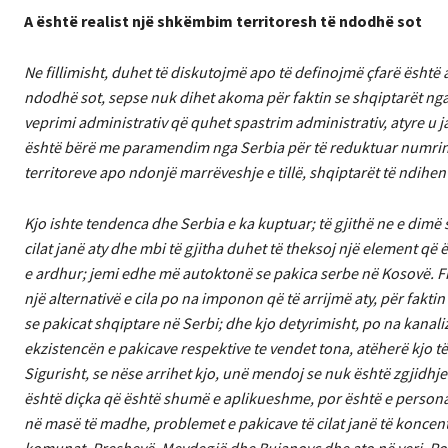
A është realist një shkëmbim territoresh të ndodhë sot
Ne fillimisht, duhet të diskutojmë apo të definojmë çfarë është
ndodhë sot, sepse nuk dihet akoma për faktin se shqiptarët nga 
veprimi administrativ që quhet spastrim administrativ, atyre u j
është bërë me paramendim nga Serbia për të reduktuar numrin e
territoreve apo ndonjë marrëveshje e tillë, shqiptarët të ndihen
Kjo ishte tendenca dhe Serbia e ka kuptuar; të gjithë ne e dimë s
cilat janë aty dhe mbi të gjitha duhet të theksoj një element që
e ardhur; jemi edhe më autoktonë se pakica serbe në Kosovë. F
një alternativë e cila po na imponon që të arrijmë aty, për fakt
se pakicat shqiptare në Serbi; dhe kjo detyrimisht, po na kanal
ekzistencën e pakicave respektive te vendet tona, atëherë kjo të
Sigurisht, se nëse arrihet kjo, unë mendoj se nuk është zgjidhje
është diçka që është shumë e aplikueshme, por është e personali
në masë të madhe, problemet e pakicave të cilat janë të koncentr