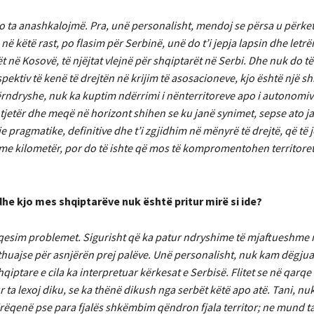
o ta anashkalojmë. Pra, unë personalisht, mendoj se përsa u përket
në këtë rast, po flasim për Serbinë, unë do t’i jepja lapsin dhe letrë
ët në Kosovë, të njëjtat vlejnë për shqiptarët në Serbi. Dhe nuk do 
ektiv të kenë të drejtën në krijim të asosacioneve, kjo është një sh
përndryshe, nuk ka kuptim ndërrimi i nënterritoreve apo i autonomiv
jetër dhe meqë në horizont shihen se ku janë synimet, sepse ato ja
 pragmatike, definitive dhe t’i zgjidhim në mënyrë të drejtë, që të 
 me kilometër, por do të ishte që mos të kompromentohen territore
he kjo mes shqiptarëve nuk është pritur mirë si ide?
araqesim problemet. Sigurisht që ka patur ndryshime të mjaftueshme 
 thuajse për asnjërën prej palëve. Unë personalisht, nuk kam dëgju
hqiptare e cila ka interpretuar kërkesat e Serbisë. Flitet se në qarqe
ta lexoj diku, se ka thënë dikush nga serbët këtë apo atë. Tani, nu
irëqenë pse para fjalës shkëmbim qëndron fjala territor; ne mund t