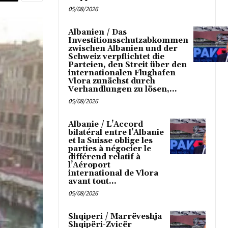
05/08/2026
Albanien / Das
Investitionsschutzabkommen
zwischen Albanien und der
Schweiz verpflichtet die
Parteien, den Streit über den
internationalen Flughafen
Vlora zunächst durch
Verhandlungen zu lösen,...
05/08/2026
Albanie / L’Accord
bilatéral entre l’Albanie
et la Suisse oblige les
parties à négocier le
différend relatif à
l’Aéroport
international de Vlora
avant tout...
05/08/2026
Shqiperi / Marrëveshja
Shqipëri-Zvicër