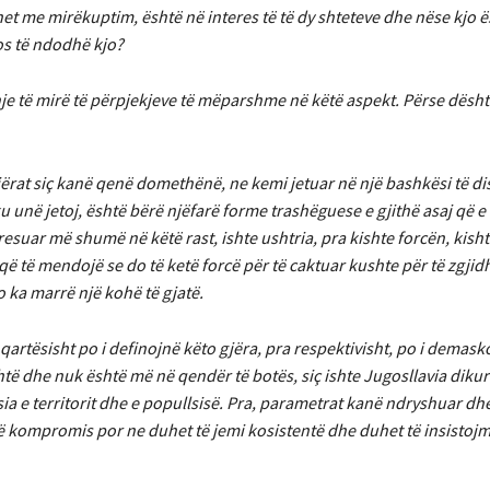
t me mirëkuptim, është në interes të të dy shteteve dhe nëse kjo 
os të ndodhë kjo?
ohje të mirë të përpjekjeve të mëparshme në këtë aspekt. Përse dësh
jërat siç kanë qenë domethënë, ne kemi jetuar në një bashkësi të di
unë jetoj, është bërë njëfarë forme trashëguese e gjithë asaj që e
resuar më shumë në këtë rast, ishte ushtria, pra kishte forcën, kisht
që të mendojë se do të ketë forcë për të caktuar kushte për të zgjid
 ka marrë një kohë të gjatë.
qartësisht po i definojnë këto gjëra, pra respektivisht, po i demask
htë dhe nuk është më në qendër të botës, siç ishte Jugosllavia dikur
ia e territorit dhe e popullsisë. Pra, parametrat kanë ndryshuar dh
jë kompromis por ne duhet të jemi kosistentë dhe duhet të insistoj