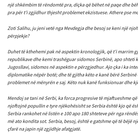
një shkëmbim të rëndomtë pra, diçka që bëhet në paqe dhe bëhe
pra për t’i zgjidhur thjesht problemet ekzistuese. Athere pse m
Zoti Salihu, ju jeni vetë nga Mevdegja dhe besoj se keni një nj
përpjekje?
Duhet të kthehemi pak në aspektin kronologjik, që t’i marrim g
republikave dhe kemi trashëguar sidomos Serbinë, apo shteti ku 
Jugosllavi, sidomos në aspektin e përzgjedhur. Ajo çka i ka inte
diplomatike nëpër botë; dhe të gjitha këto e kanë bërë Serbinë 
problemet në mënyrën e saj. Këto nuk kanë funksionuar dhe kjo
Mendoj se tani në Serbi, ka forca progresive të mjaftueshme që 
njoftojnë popullin e tyre njëkohësisht se Serbia është kjo që ës
Serbia rankohet në listën e 100 apo 180 shteteve për nga rëndës
më ato kondita sot. Serbia, besoj, është e gatshme që të bëjë n
çfarë na japin një zgjidhje afatgjatë.