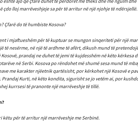
kjo është ajo që çfarë duhet të përdoret me theks dhe me ngulm dhe 
do lloj marrëveshjeje sa për të arritur në një njohje të ndërsjellë.
ën? Çfarë do të humbiste Kosova?
ent i mjaftueshëm për të kuptuar se mungon sinqeriteti për një ma
një të nesërme, në një të ardhme të afërt, dikush mund të pretendoj
ë Kosovë, prandaj ne duhet të jemi të kujdesshëm në këto kërkesa dh
ptarëve në Serbi. Kosova po rëndohet më shumë sesa mund të mbaj
unave me karakter njëetnik qartësisht, por kërkohet një Kosovë e pa
Prandaj Kurti, në këto kondita, sigurisht se jo vetëm ai, por kushdo
hej kurrsesi të pranonte një marrëveshje të tillë.
n?
ri këtu për të arritur një marrëveshje me Serbinë.