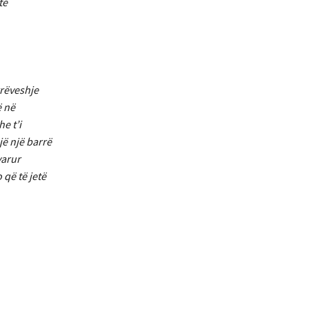
të
rrëveshje
ë në
e t’i
ë një barrë
varur
 që të jetë