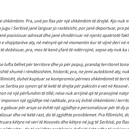
 ai shkëmbim. Pra, unë po flas për një shkëmbim të drejtë. Kjo nuk 
jugu i Serbisë janë larguar jo rastësisht, por janë deportuar, pra p
anë pasivizuar adresat dhe janë shndërruar në njerëz apatriotë fakti
 shqiptarëve aty, në mënyrë që në momentin kur të vijnë deri në 
 të dobësuar, pra, mos të kenë çfarë të ndërrojnë, sepse aty nuk ka 
e lufta bëhet për territore dhe jo për popuj, prandaj territoret tona 
 është shumë i rëndësishëm, historik; pra, ne jemi autoktonë aty, nu
illimisht, duhet kuptuar se kompromisi përmes shkëmbimit të terri
in se Serbia po synon që të ketë të drejta për pakicën e vet në Koso
izon në një përfundim të tillë; nëse nuk arrijmë që të pranojmë nat
 imponon një zgjidhje më radikale, pra siç është shkëmbimi i territ
 e gabuar për arsye se është një zgjidhje e personalizuar për të dy p
zuar dhe në këtë rast, do të zgjidhte pronblemet. Pra fillimisht, do
uara këtyre në veri të Kosovës dhe këtyre në jug të Serbisë, po flas