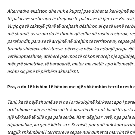
Alternativa ekziston dhe nuk e kuptoj pse duhet ta kërkojmë ap
të pakicave serbe apo të drejtave të pakicave të tjera në Kosovë, 
Vuçiç që të caktojë çfarë të drejtash dëshiron ai që të kenë serb
më shumë, as se ata do të thonin që edhe në rastin reciprok, resp
parafundit, para se të arrijmë në drejtim të territoreve, sepse 
brenda shteteve ekzistuese, përveçse nëse ka ndonjë prapavijë t
vetëkuptueshme, atëherë pse mos të shkohet drejt një zgjidhjeje
mënyrë simetrike, të barabartë, metër me metër apo kilometër
ashtu siç janë të përbëra aktualisht.
Pra, a do të kishim të bënim me një shkëmbim territoresh d
Tani, ka të bëjë shumë se si ne i artikulojmë kërkesat apo i p
artikulimin e këtyre ideve në të kaluarën dhe nuk kanë të qarta
një kërkesë të tillë nga pala serbe. Kam dëgjuar vetë, nga pala s
diplomatike, ka qenë kërkesa e Serbisë, por unë nuk kam arritur 
tragjik shkëmbimi i territoreve sepse nuk duhet ta marrim të m