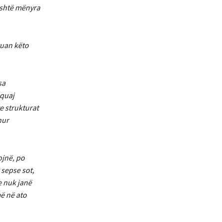
është mënyra
tuan këto
sa
 quaj
e strukturat
hur
ojnë, po
 sepse sot,
e nuk janë
më në ato