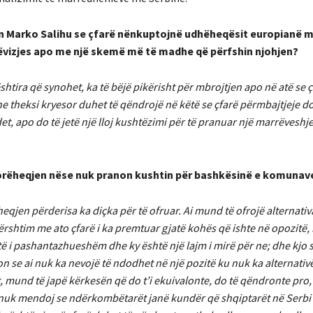
in Marko Salihu se çfarë nënkuptojnë udhëheqësit europianë m
e lëvizjes apo me një skemë më të madhe që përfshin njohjen?
htira që synohet, ka të bëjë pikërisht për mbrojtjen apo në atë se ç
 theksi kryesor duhet të qëndrojë në këtë se çfarë përmbajtjeje do 
et, apo do të jetë një lloj kushtëzimi për të pranuar një marrëveshj
te dorëheqjen nëse nuk pranon kushtin për bashkësinë e komunav
heqjen përderisa ka diçka për të ofruar. Ai mund të ofrojë alternativ
ndërshtim me ato çfarë i ka premtuar gjatë kohës që ishte në opozitë
të i pashantazhueshëm dhe ky është një lajm i mirë për ne; dhe kjo s
n se ai nuk ka nevojë të ndodhet në një pozitë ku nuk ka alternativ
, mund të japë kërkesën që do t’i ekuivalonte, do të qëndronte pro,
ë nuk mendoj se ndërkombëtarët janë kundër që shqiptarët në Serbi 