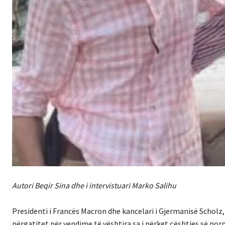
Autori Beqir Sina dhe i intervistuari Marko Salihu
Presidenti i Francës Macron dhe kancelari i Gjermanisë Scholz, 
përgatitet për vendime të vështira sa i përket çështjes së no