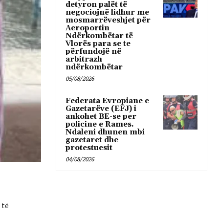
detyron palët të
negociojnë lidhur me
mosmarrëveshjet për
Aeroportin
Ndërkombëtar të
Vlorës para se te
përfundojë në
arbitrazh
ndërkombëtar
05/08/2026
Federata Evropiane e
Gazetarëve (EFJ) i
ankohet BE-se per
policine e Rames.
Ndaleni dhunen mbi
gazetaret dhe
protestuesit
04/08/2026
 të