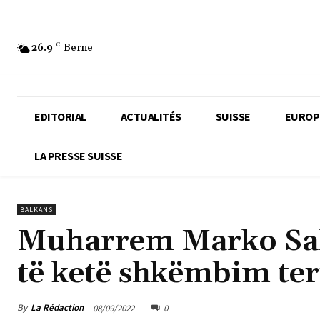
26.9
C
Berne
EDITORIAL
ACTUALITÉS
SUISSE
EUROP
LA PRESSE SUISSE
BALKANS
Muharrem Marko Sali
të ketë shkëmbim ter
By
La Rédaction
08/09/2022
0