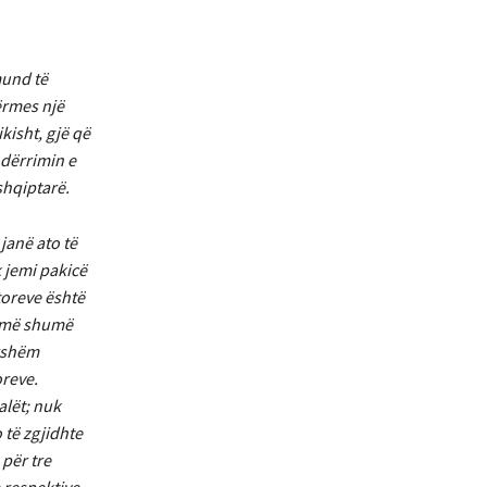
mund të
ërmes një
kisht, gjë që
ndërrimin e
shqiptarë.
janë ato të
k jemi pakicë
toreve është
vë më shumë
yrshëm
oreve.
alët; nuk
 të zgjidhte
 për tre