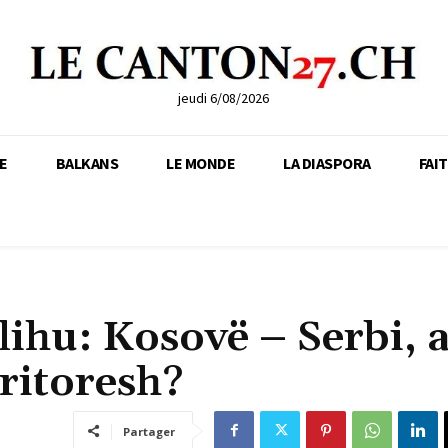
jeudi 6/08/2026
E
BALKANS
LE MONDE
LA DIASPORA
FAI
hu: Kosovë – Serbi, a
ritoresh?
Partager