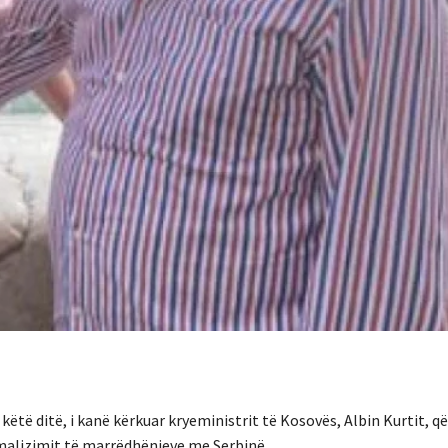
këtë ditë, i kanë kërkuar kryeministrit të Kosovës, Albin Kurtit, që
rmalizimit të marrëdhënieve me Serbinë.