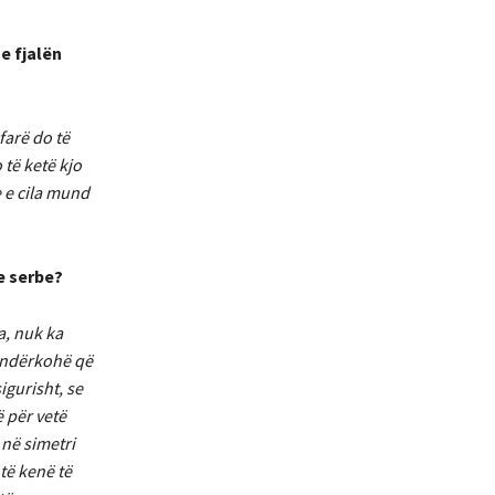
e fjalën
farë do të
të ketë kjo
e e cila mund
e serbe?
a, nuk ka
, ndërkohë që
igurisht, se
ë për vetë
 në simetri
të kenë të