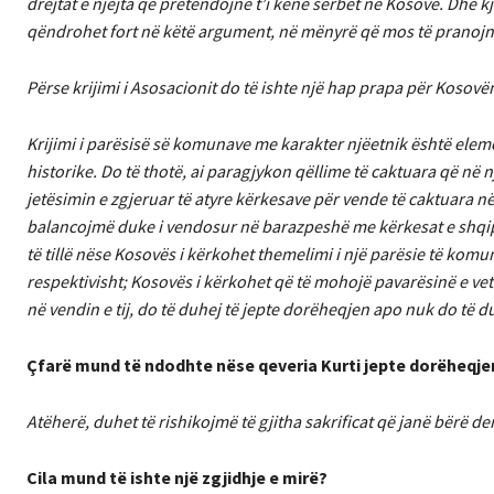
drejtat e njëjta që pretendojnë t’i kenë serbët në Kosovë. Dhe 
qëndrohet fort në këtë argument, në mënyrë që mos të pranojnë ç
Përse krijimi i Asosacionit do të ishte një hap prapa për Kosov
Krijimi i parësisë së komunave me karakter njëetnik është elem
historike. Do të thotë, ai paragjykon qëllime të caktuara që në 
jetësimin e zgjeruar të atyre kërkesave për vende të caktuara n
balancojmë duke i vendosur në barazpeshë me kërkesat e shqi
të tillë nëse Kosovës i kërkohet themelimi i një parësie të kom
respektivisht; Kosovës i kërkohet që të mohojë pavarësinë e vet. 
në vendin e tij, do të duhej të jepte dorëheqjen apo nuk do të du
Çfarë mund të ndodhte nëse qeveria Kurti jepte dorëheqje
Atëherë, duhet të rishikojmë të gjitha sakrificat që janë bërë de
Cila mund të ishte një zgjidhje e mirë?