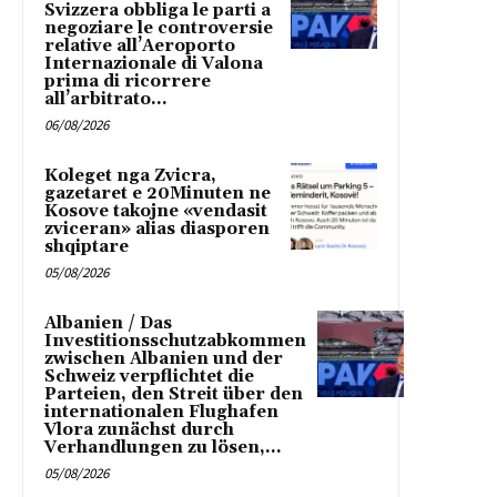
Svizzera obbliga le parti a
negoziare le controversie
relative all’Aeroporto
Internazionale di Valona
prima di ricorrere
all’arbitrato...
06/08/2026
Koleget nga Zvicra,
gazetaret e 20Minuten ne
Kosove takojne «vendasit
zviceran» alias diasporen
shqiptare
05/08/2026
Albanien / Das
Investitionsschutzabkommen
zwischen Albanien und der
Schweiz verpflichtet die
Parteien, den Streit über den
internationalen Flughafen
Vlora zunächst durch
Verhandlungen zu lösen,...
05/08/2026