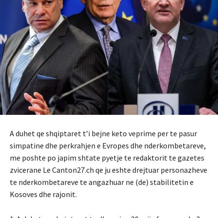
A duhet qe shqiptaret t’i bejne keto veprime per te pasur
simpatine dhe perkrahjen e Evropes dhe nderkombetareve,
me poshte po japim shtate pyetje te redaktorit te gazetes
zvicerane Le Canton27.ch qe ju eshte drejtuar personazheve
te nderkombetareve te angazhuar ne (de) stabilitetin e
Kosoves dhe rajonit.