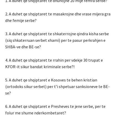
1. A duhet qe shqiptaret te dhunojne 20 mije femra serbe?
2. A duhet qe shqiptaret te masakrojne dhe vrase mijera gra
dhe femije serbe?
3. A duhet qe shqiptaret te shkaterrojne qindra kisha serbe
(siq shkaterruan serbet xhami) per te pasur perkrahjen e
SHBA-ve dhe BE-se?
4. A duhet qe shqiptaret te rrahin per vdekje 30 trupat e
KFOR-it sikur bandat kriminale serbe?!
5. A duhet qe shqiptaret e Kosoves te behen kristian
(ortodoks sikur serbet) per t’i shpetuar sanksioneve te BE-
se?
6. A duhet qe shqiptaret e Presheves te jene serbe, per te
folur me shume nderkombetaret?