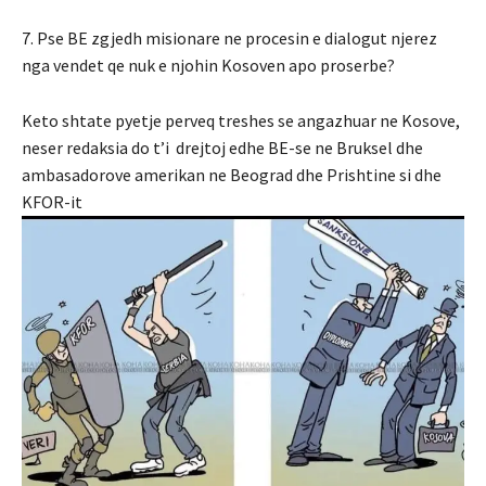
7. Pse BE zgjedh misionare ne procesin e dialogut njerez
nga vendet qe nuk e njohin Kosoven apo proserbe?
Keto shtate pyetje perveq treshes se angazhuar ne Kosove,
neser redaksia do t’i drejtoj edhe BE-se ne Bruksel dhe
ambasadorove amerikan ne Beograd dhe Prishtine si dhe
KFOR-it