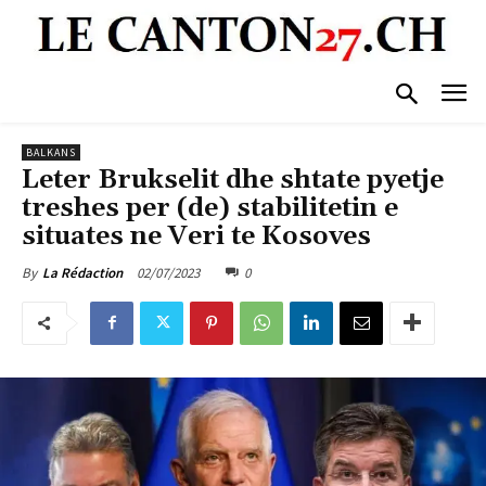
BALKANS
Leter Brukselit dhe shtate pyetje
treshes per (de) stabilitetin e
situates ne Veri te Kosoves
02/07/2023
0
By
La Rédaction