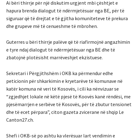
Ai bëri thirrje për një diskutim urgjent mbi çështjet e
hapura brenda dialogut të ndërmjetësuar nga BE, për të
siguruar që të drejtat e të gjitha komuniteteve të prekura
dhe grupeve më të cenueshme të mbrohen.
Guterres u bëri thirrje palëve që të riafirmojnë angazhimin
e tyre ndaj dialogut të ndërmjetësuar nga BE dhe të
zbatojnë plotësisht marrëveshjet ekzistuese.
Sekretari i Përgjithshëm i OKB ka përmendur edhe
peticionin për shkarkimin e kryetarëve të komunave në
katër komuna në veri të Kosovës, i cili ka nënvizuar se
“zgjedhjet lokale në këtë pjesë të Koovës kanë rëndësi, me
pjesëmarrjen e serbëve të Kosovës, për të zbutur tensionet
dhe të ecet përpara”, citon gazeta zvicerane në shqip Le
Canton27.ch.
Shefi i OKB-së po ashtu ka vlerësuar lart vendimin e