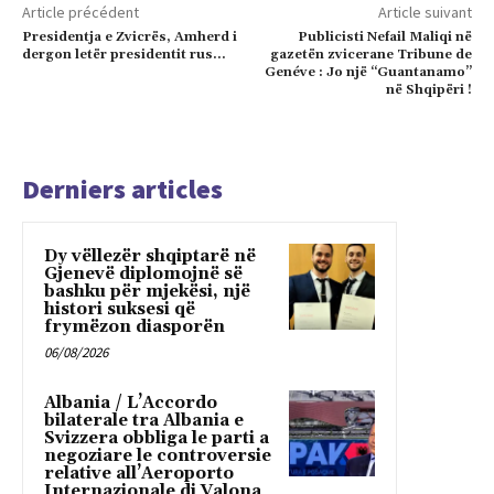
Article précédent
Article suivant
Presidentja e Zvicrës, Amherd i
Publicisti Nefail Maliqi në
dergon letër presidentit rus…
gazetën zvicerane Tribune de
Genéve : Jo një “Guantanamo”
në Shqipëri !
Derniers articles
Dy vëllezër shqiptarë në
Gjenevë diplomojnë së
bashku për mjekësi, një
histori suksesi që
frymëzon diasporën
06/08/2026
Albania / L’Accordo
bilaterale tra Albania e
Svizzera obbliga le parti a
negoziare le controversie
relative all’Aeroporto
Internazionale di Valona