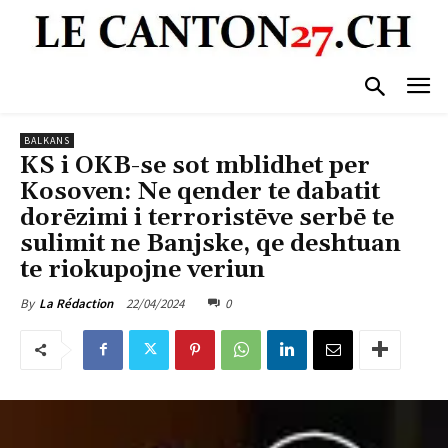
BALKANS
KS i OKB-se sot mblidhet per
Kosoven: Ne qender te dabatit
dorēzimi i terroristēve serbē te
sulimit ne Banjske, qe deshtuan
te riokupojne veriun
22/04/2024
0
By
La Rédaction