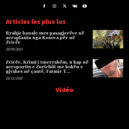
Articles les plus lus
Rrahje banale mes pasagjerëve në
aeroplanin nga Kosova për në
Zvicër
29/05/2021
Zvicër, Krimi i tmerrshëm, u kap në
aeroportin e Zurichüt me kokën e
gjyshes në çantë, Fatmir T…
25/11/2020
Vidéo