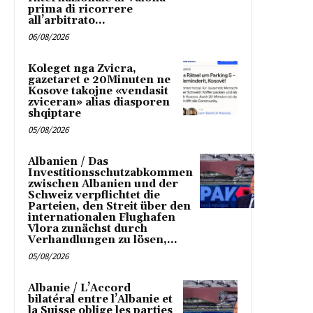
prima di ricorrere
all’arbitrato...
06/08/2026
Koleget nga Zvicra,
gazetaret e 20Minuten ne
Kosove takojne «vendasit
zviceran» alias diasporen
shqiptare
05/08/2026
Albanien / Das
Investitionsschutzabkommen
zwischen Albanien und der
Schweiz verpflichtet die
Parteien, den Streit über den
internationalen Flughafen
Vlora zunächst durch
Verhandlungen zu lösen,...
05/08/2026
Albanie / L’Accord
bilatéral entre l’Albanie et
la Suisse oblige les parties