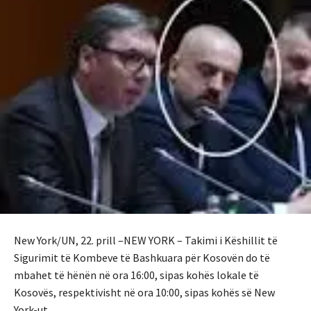
New York/UN, 22. prill –NEW YORK – Takimi i Këshillit të
Sigurimit të Kombeve të Bashkuara për Kosovën do të
mbahet të hënën në ora 16:00, sipas kohës lokale të
Kosovës, respektivisht në ora 10:00, sipas kohës së New
York-ut.