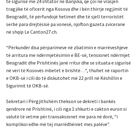
të sigurisë më 24 shtator në Banjska, që çoi në vrasjen
tragjike të oficerit nga Kosova dhe i bën thirrje regjimit të
Beogradit, të përfundojë hetimet dhe të sjell terroristët
serbë para drejtësisë pa vonesë, njofton gazeta zvicerane
në shqip Le Canton27.ch.
“Përkundër disa përparimeve në zbatimin e marrëveshjeve
të arritura me ndërmjetësimin e BE-së, tensionet ndërmjet
Beogradit dhe Prishtinës janë rritur dhe se situata e sigurisë
në veri të Kosovës mbetet e brishtë…“, thuhet në raportin
e OKB-së i cili do të diskutohet më 22 prill në Këshillin e
Sigurimit të OKB-së.
Sekretari i Përgjithshëm thekson se dekreti i bankës
qendrore në Prishtinë, i cili nga 1 shkurti e cakton euron si
valutë të vetme për transaksionet me para në dorë, “i
komplikoi edhe më tej marrëdhëniet mes palëve”.