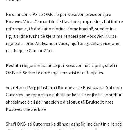
Në seancën e KS te OKB-së per Kosoven presidentja e
Kosoves Vjosa Osmani do të flasë për progresin, zbatimin e
reformave, të drejtat e njeriut, demokracinë, sundimin e
ligjit si dhe fusha të tjera me rëndësi për Kosovën. Kurse
nga pals serbe Aleksander Vucic, njofton gazeta zvicerane
ne shqip Le Canton27.ch
Këshilli i Sigurimit seancë për Kosovën në 22 prill, shefi i
OKB-së: Serbia të dorëzojë terroristët e Banjskës
Sekretari i Përgjithshëm i Kombeve të Bashkuara, Antonio
Guterres, në raportin e publikuar këtë të enjte ka shprehur
shtesimet e tij për ngecjen e dialogut të Brukselit mes
Kosovës dhe Serbisë.
Shefi OKB-së Guterres ka dënuar ashpër, incidentin e rëndë