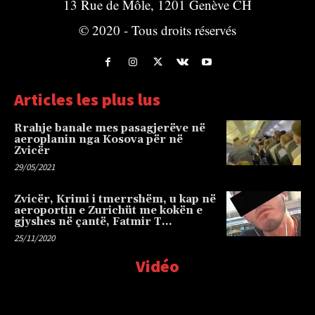
13 Rue de Môle, 1201 Genève CH
© 2020 - Tous droits réservés
Articles les plus lus
Rrahje banale mes pasagjerëve në
aeroplanin nga Kosova për në
Zvicër
29/05/2021
Zvicër, Krimi i tmerrshëm, u kap në
aeroportin e Zurichüt me kokën e
gjyshes në çantë, Fatmir T…
25/11/2020
Vidéo