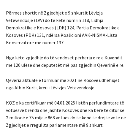
Përmes shortit në Zgjedhjet e 9 shkurtit Lëvizja
Vetëvendosje (LVV) do të ketë numrin 118, Lidhja
Demokratike e Kosovës (LDK) 124, Partia Demokratike e
Kosovës (PDK) 131, ndërsa Koalicioni AAK-NISMA-Lista
Konservatore me numër 137.
Nga këto zgjedhje do të vendoset përbërja e re e Kuvendit
me 120 ulëse dhe deputetët më pas zgjedhin Qeverinë e re.
Qeveria aktuale e formuar mё 2021 në Kosovë udhëhiqet
nga Albin Kurti, kreu i Lëvizjes Vetëvendosje.
KQZ e ka certifikuar më 04.01.2025 listën përfundimtare të
votuesve brenda dhe jashtë Kosovës dhe ka bërë të ditur se
2 milionë e 75 mijë e 868 votues do të kenë të drejtë vote në
Zgjedhjet e rregullta parlamentare më 9 shkurt.