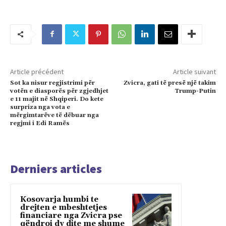
Article précédent
Article suivant
Sot ka nisur regjistrimi për
Zvicra, gati të presë një takim
votën e diasporës për zgjedhjet
Trump-Putin
e 11 majit në Shqiperi. Do kete
surpriza nga vota e
mërgimtarëve të dëbuar nga
regjmi i Edi Ramës
Derniers articles
Kosovarja humbi te
drejten e mbeshtetjes
financiare nga Zvicra pse
qëndroi dy dite me shume