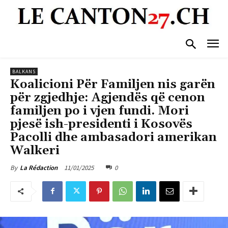
BALKANS
Koalicioni Për Familjen nis garën
për zgjedhje: Agjendës që cenon
familjen po i vjen fundi. Mori
pjesë ish-presidenti i Kosovës
Pacolli dhe ambasadori amerikan
Walkeri
11/01/2025
0
By
La Rédaction