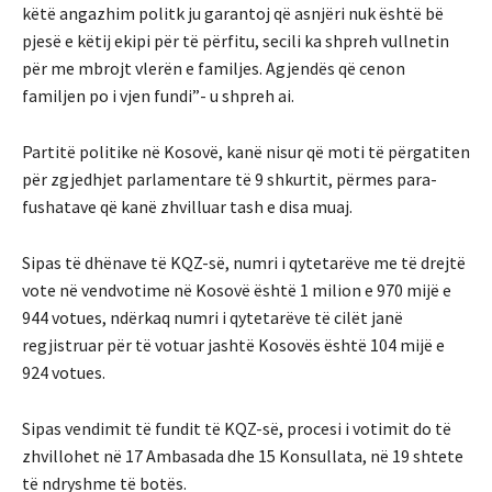
këtë angazhim politk ju garantoj që asnjëri nuk është bë
pjesë e këtij ekipi për të përfitu, secili ka shpreh vullnetin
për me mbrojt vlerën e familjes. Agjendës që cenon
familjen po i vjen fundi”- u shpreh ai.
Partitë politike në Kosovë, kanё nisur qё moti tё përgatiten
për zgjedhjet parlamentare të 9 shkurtit, pёrmes para-
fushatave qё kanё zhvilluar tash e disa muaj.
Sipas të dhënave të KQZ-së, numri i qytetarëve me të drejtë
vote në vendvotime në Kosovë është 1 milion e 970 mijë e
944 votues, ndërkaq numri i qytetarëve të cilët janë
regjistruar për të votuar jashtë Kosovës është 104 mijë e
924 votues.
Sipas vendimit të fundit të KQZ-së, procesi i votimit do të
zhvillohet në 17 Ambasada dhe 15 Konsullata, në 19 shtete
të ndryshme të botës.