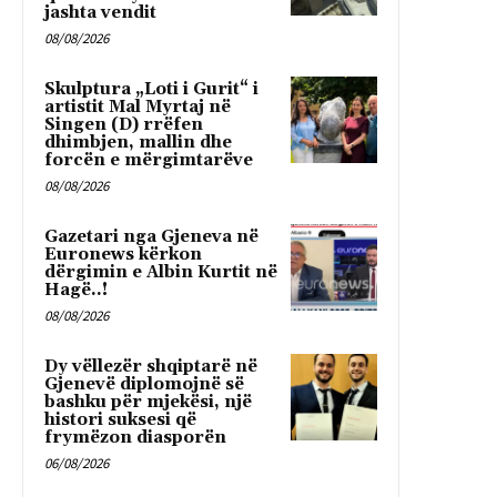
jashta vendit
08/08/2026
Skulptura „Loti i Gurit“ i
artistit Mal Myrtaj në
Singen (D) rrëfen
dhimbjen, mallin dhe
forcën e mërgimtarëve
08/08/2026
Gazetari nga Gjeneva në
Euronews kërkon
dërgimin e Albin Kurtit në
Hagë..!
08/08/2026
Dy vëllezër shqiptarë në
Gjenevë diplomojnë së
bashku për mjekësi, një
histori suksesi që
frymëzon diasporën
06/08/2026