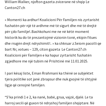
William Walker, njofton gazeta zvicerane në shqip Le
Canton27.ch
« Momenti ka ardhur! Koalicioni Për Familjen nis zyrtarisht
fushatën për një të ardhme më të sigurt dhe më të drejtë
për çdo familje!..Bashkohuni me ne në këtë moment
historik ku do të prezantojmë vizionin tonë, ekipin fitues
dhe rrugën drejt ndryshimit!.. » ka shkruar z.Seiom pacolli qe
bart Nr, votues – 129, citon gazeta Le Canton27.ch
Koalicioni për Familjen e ka hapur zyrtarisht fushatën
zgjedhore me një tubim në Prishtinë më 11.01.2025.
I pari kësaj liste, Eman Rrahmani ka thënë se subjektet
tjera politike sot janë zbrapsur dhe nuk gxojnë të shtyjnë
ligje që cenojnë familjen.
“S’ka prindi 1 e 2, ka nanë, babë, grua, vajzë, djalë. Le ta
harroj secili që guxon të ndryshoj familjen shqiptare. Në