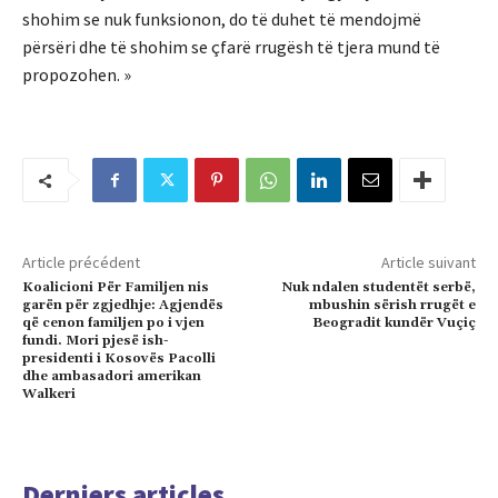
shohim se nuk funksionon, do të duhet të mendojmë
përsëri dhe të shohim se çfarë rrugësh të tjera mund të
propozohen. »
Article précédent
Article suivant
Koalicioni Për Familjen nis
Nuk ndalen studentët serbë,
garën për zgjedhje: Agjendës
mbushin sërish rrugët e
që cenon familjen po i vjen
Beogradit kundër Vuçiç
fundi. Mori pjesë ish-
presidenti i Kosovës Pacolli
dhe ambasadori amerikan
Walkeri
Derniers articles