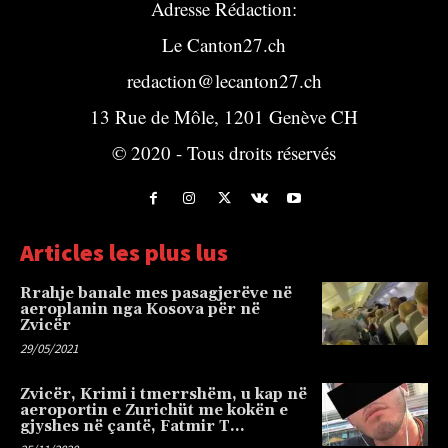
Adresse Rédaction:
Le Canton27.ch
redaction@lecanton27.ch
13 Rue de Môle, 1201 Genève CH
© 2020 - Tous droits réservés
Articles les plus lus
Rrahje banale mes pasagjerëve në
aeroplanin nga Kosova për në
Zvicër
29/05/2021
Zvicër, Krimi i tmerrshëm, u kap në
aeroportin e Zurichüt me kokën e
gjyshes në çantë, Fatmir T…