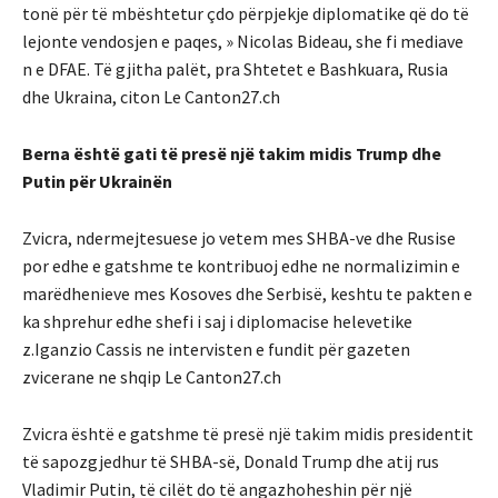
tonë për të mbështetur çdo përpjekje diplomatike që do të
lejonte vendosjen e paqes, » Nicolas Bideau, she fi mediave
n e DFAE. Të gjitha palët, pra Shtetet e Bashkuara, Rusia
dhe Ukraina, citon Le Canton27.ch
Berna është gati të presë një takim midis Trump dhe
Putin për Ukrainën
Zvicra, ndermejtesuese jo vetem mes SHBA-ve dhe Rusise
por edhe e gatshme te kontribuoj edhe ne normalizimin e
marëdhenieve mes Kosoves dhe Serbisë, keshtu te pakten e
ka shprehur edhe shefi i saj i diplomacise helevetike
z.Iganzio Cassis ne intervisten e fundit për gazeten
zvicerane ne shqip Le Canton27.ch
Zvicra është e gatshme të presë një takim midis presidentit
të sapozgjedhur të SHBA-së, Donald Trump dhe atij rus
Vladimir Putin, të cilët do të angazhoheshin për një