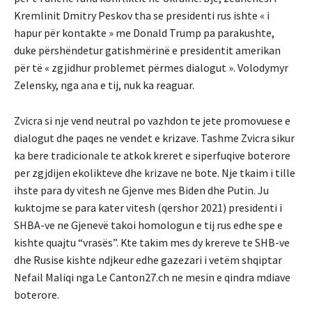
Kremlinit Dmitry Peskov tha se presidenti rus ishte « i
hapur për kontakte » me Donald Trump pa parakushte,
duke përshëndetur gatishmërinë e presidentit amerikan
për të « zgjidhur problemet përmes dialogut ». Volodymyr
Zelensky, nga ana e tij, nuk ka reaguar.
Zvicra si nje vend neutral po vazhdon te jete promovuese e
dialogut dhe paqes ne vendet e krizave. Tashme Zvicra sikur
ka bere tradicionale te atkok kreret e siperfuqive boterore
per zgjdijen ekolikteve dhe krizave ne bote. Nje tkaim i tille
ihste para dy vitesh ne Gjenve mes Biden dhe Putin. Ju
kuktojme se para kater vitesh (qershor 2021) presidenti i
SHBA-ve ne Gjenevë takoi homologun e tij rus edhe spe e
kishte quajtu “vrasës”. Kte takim mes dy krereve te SHB-ve
dhe Rusise kishte ndjkeur edhe gazezari i vetëm shqiptar
Nefail Maliqi nga Le Canton27.ch ne mesin e qindra mdiave
boterore.