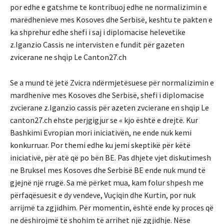
por edhe e gatshme te kontribuoj edhe ne normalizimin e
marëdhenieve mes Kosoves dhe Serbisë, keshtu te pakten e
ka shprehur edhe shefi i saj i diplomacise helevetike
z.Iganzio Cassis ne intervisten e fundit për gazeten
zvicerane ne shqip Le Canton27.ch
Se a mund të jetë Zvicra ndërmjetësuese për normalizimin e
mardhenive mes Kosoves dhe Serbisë, shefi i diplomacise
zvcierane z.Iganzio cassis për azeten zvcierane en shqip Le
canton27.ch ehste perjgigjur se « kjo është e drejtë. Kur
Bashkimi Evropian mori iniciativën, ne ende nuk kemi
konkurruar. Por themi edhe ku jemi skeptikë për këtë
iniciativë, për atë që po bën BE. Pas dhjete vjet diskutimesh
ne Bruksel mes Kosoves dhe Serbisë BE ende nuk mund të
gjejnë një rrugë. Sa më përket mua, kam folur shpesh me
përfaqësuesit e dy vendeve, Vuçiqin dhe Kurtin, por nuk
arrijmë ta zgjidhim. Për momentin, është ende ky proces që
ne dëshirojmë të shohim të arrihet një zgjidhje. Nëse