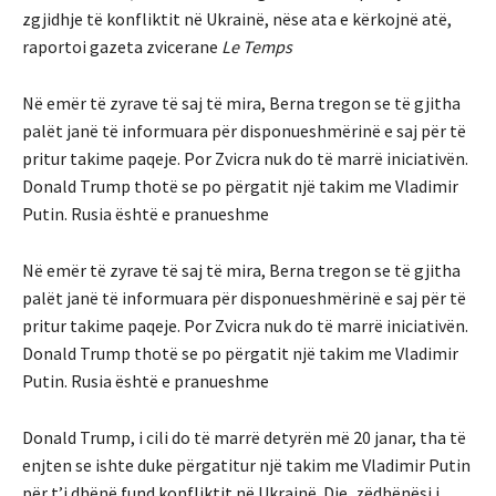
zgjidhje të konfliktit në Ukrainë, nëse ata e kërkojnë atë,
raportoi gazeta zvicerane
Le Temps
Në emër të zyrave të saj të mira, Berna tregon se të gjitha
palët janë të informuara për disponueshmërinë e saj për të
pritur takime paqeje. Por Zvicra nuk do të marrë iniciativën.
Donald Trump thotë se po përgatit një takim me Vladimir
Putin. Rusia është e pranueshme
Në emër të zyrave të saj të mira, Berna tregon se të gjitha
palët janë të informuara për disponueshmërinë e saj për të
pritur takime paqeje. Por Zvicra nuk do të marrë iniciativën.
Donald Trump thotë se po përgatit një takim me Vladimir
Putin. Rusia është e pranueshme
Donald Trump, i cili do të marrë detyrën më 20 janar, tha të
enjten se ishte duke përgatitur një takim me Vladimir Putin
për t’i dhënë fund konfliktit në Ukrainë. Dje, zëdhënësi i