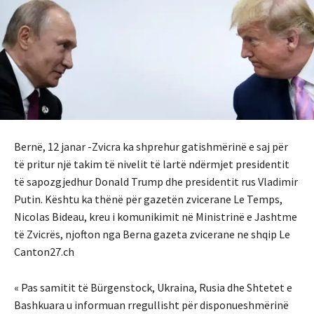
Bernë, 12 janar -Zvicra ka shprehur gatishmërinë e saj për
të pritur një takim të nivelit të lartë ndërmjet presidentit
të sapozgjedhur Donald Trump dhe presidentit rus Vladimir
Putin. Kështu ka thënë për gazetën zvicerane Le Temps,
Nicolas Bideau, kreu i komunikimit në Ministrinë e Jashtme
të Zvicrës, njofton nga Berna gazeta zvicerane ne shqip Le
Canton27.ch
« Pas samitit të Bürgenstock, Ukraina, Rusia dhe Shtetet e
Bashkuara u informuan rregullisht për disponueshmërinë