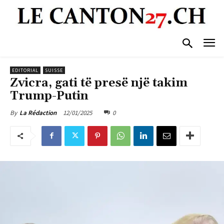
EDITORIAL
SUISSE
Zvicra, gati të presë një takim
Trump-Putin
12/01/2025
0
By
La Rédaction