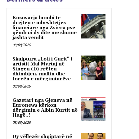
Kosovarja humbi te
drejten e mbeshtetjes
financiare nga Zvicra pse
qëndroi dy dite me shume
jashta vendit
08/08/2026
Skulptura „Loti i Gurit“ i
artistit Mal Myrtaj në
Singen (D) rrëfen
dhimbjen, mallin dhe
forcën e mërgimtarëve
08/08/2026
Gazetari nga Gjeneva në
Euronews kërkon
dërgimin e Albin Kurtit në
Hagë..!
08/08/2026
Dy vëllezër shqiptarë në