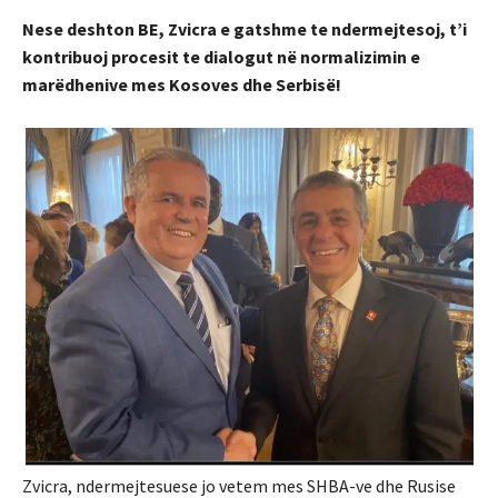
Nese deshton BE, Zvicra e gatshme te ndermejtesoj, t’i
kontribuoj procesit te dialogut në normalizimin e
marëdhenive mes Kosoves dhe Serbisë!
Zvicra, ndermejtesuese jo vetem mes SHBA-ve dhe Rusise